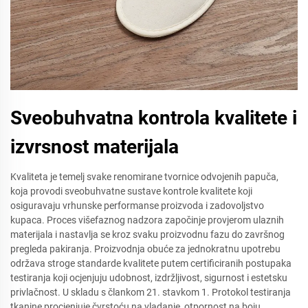
Sveobuhvatna kontrola kvalitete i
izvrsnost materijala
Kvaliteta je temelj svake renomirane tvornice odvojenih papuča,
koja provodi sveobuhvatne sustave kontrole kvalitete koji
osiguravaju vrhunske performanse proizvoda i zadovoljstvo
kupaca. Proces višefaznog nadzora započinje provjerom ulaznih
materijala i nastavlja se kroz svaku proizvodnu fazu do završnog
pregleda pakiranja. Proizvodnja obuće za jednokratnu upotrebu
održava stroge standarde kvalitete putem certificiranih postupaka
testiranja koji ocjenjuju udobnost, izdržljivost, sigurnost i estetsku
privlačnost. U skladu s člankom 21. stavkom 1. Protokol testiranja
tkanine procjenjuje čvrstoću na vladanje, otpornost na boju,