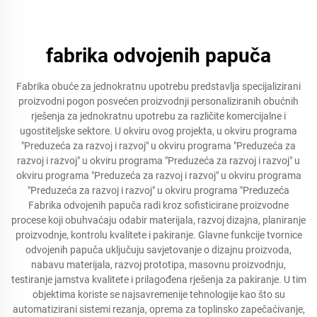
fabrika odvojenih papuča
Fabrika obuće za jednokratnu upotrebu predstavlja specijalizirani
proizvodni pogon posvećen proizvodnji personaliziranih obućnih
rješenja za jednokratnu upotrebu za različite komercijalne i
ugostiteljske sektore. U okviru ovog projekta, u okviru programa
"Preduzeća za razvoj i razvoj" u okviru programa "Preduzeća za
razvoj i razvoj" u okviru programa "Preduzeća za razvoj i razvoj" u
okviru programa "Preduzeća za razvoj i razvoj" u okviru programa
"Preduzeća za razvoj i razvoj" u okviru programa "Preduzeća
Fabrika odvojenih papuča radi kroz sofisticirane proizvodne
procese koji obuhvaćaju odabir materijala, razvoj dizajna, planiranje
proizvodnje, kontrolu kvalitete i pakiranje. Glavne funkcije tvornice
odvojenih papuča uključuju savjetovanje o dizajnu proizvoda,
nabavu materijala, razvoj prototipa, masovnu proizvodnju,
testiranje jamstva kvalitete i prilagođena rješenja za pakiranje. U tim
objektima koriste se najsavremenije tehnologije kao što su
automatizirani sistemi rezanja, oprema za toplinsko zapečaćivanje,