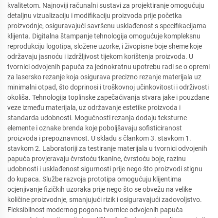
kvalitetom. Najnoviji računalni sustavi za projektiranje omogućuju
detaljnu vizualizaciju i modifikaciju proizvoda prije početka
proizvodnje, osiguravajući savršenu usklađenost s specifikacijama
klijenta. Digitalna štampanje tehnologija omogućuje kompleksnu
reprodukciju logotipa, složene uzorke, i živopisne boje sheme koje
održavaju jasnoću i izdržljivost tijekom korištenja proizvoda. U
tvornici odvojenih papuča za jednokratnu upotrebu radi se o opremi
za lasersko rezanje koja osigurava precizno rezanje materijala uz
minimalni otpad, što doprinosi i troškovnoj učinkovitosti i održivosti
okoliša. Tehnologija toplinske zapečaćivanja stvara jake i pouzdane
veze između materijala, uz održavanje estetike proizvoda i
standarda udobnosti. Mogućnosti rezanja dodaju teksturne
elemente i oznake brenda koje poboljšavaju sofisticiranost
proizvoda i prepoznavnost. U skladu s člankom 3. stavkom 1.
stavkom 2. Laboratoriji za testiranje materijala u tvornici odvojenih
papuča provjeravaju čvrstoću tkanine, čvrstoću boje, razinu
udobnosti i usklađenost sigurnosti prije nego što proizvodi stignu
do kupaca. Službe razvoja prototipa omogućuju klijentima
ocjenjivanje fizičkih uzoraka prije nego što se obvežu na velike
količine proizvodnje, smanjujući rizik i osiguravajući zadovoljstvo.
Fleksibilnost modernog pogona tvornice odvojenih papuča