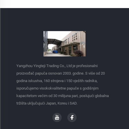
Yangzhou Yingteji Trading Co., Ltd je profesionalni
proizvođač papuča osnovan 2003. godine. S više od 20
godina iskustva, 160 strojeva i 150 vještih radnika,
isporučujemo visokokvalitetne papuče s godišnjim
kapacitetom većim od 30 milijuna pari, poslujući globalna
tržišta uključujući Japan, Koreu i SAD.