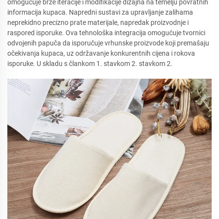
omogućuje brze iteracije i modifikacije dizajna na temelju povratnih
informacija kupaca. Napredni sustavi za upravljanje zalihama
neprekidno precizno prate materijale, napredak proizvodnje i
raspored isporuke. Ova tehnološka integracija omogućuje tvornici
odvojenih papuča da isporučuje vrhunske proizvode koji premašaju
očekivanja kupaca, uz održavanje konkurentnih cijena i rokova
isporuke. U skladu s člankom 1. stavkom 2. stavkom 2.