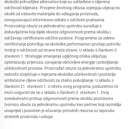
ekološki prihvatljive alternative koje su usklađene s ciljevima
održivosti klijenata. Procjene životnog ciklusa ocjenjuju utjecaj na
okoliš od nabavke materijala do odlaganja proizvoda,
omogućavajući informirane odluke o održivim praksama.
Proizvodnja obuće za jednokratnu upotrebu surađuje s
dobavljačima koji dijele obveze odgovornosti prema okolišu i
održavaju certificirane održive poslove. Programima za zeleno
certificiranje potvrđuju se ekološke performanse i pružaju potvrdu
tvrdnji o održivosti od strane treće strane. U skladu s člankom 3.
stavkom 1. Strategije smanjenja ugljičnog otiska uključuju
optimizaciju prijevoza, usvajanje obnovljive energije i poboljšanje
učinkovitosti procesa. Proizvođač obuće za jednokratnu upotrebu
redovito izvješćuje o mjerama ekološke učinkovitosti i postavlja
ambiciozne ciljeve održivosti za stalno poboljšanje. U skladu s
člankom 21. stavkom 1. U okviru ovog programa, poduzetnici će
moći osigurati da se u skladu s člankom 3. stavkom 1. Ovaj
sveobuhvatni pristup odgovornosti prema okolišu pozicionira
tvornicu obuće za jednokratnu upotrebu kao partner koji razmišlja
unaprijed i posvećen je očuvanju prirodnih resursa uz isporuku
iznimnih proizvoda i usluga.