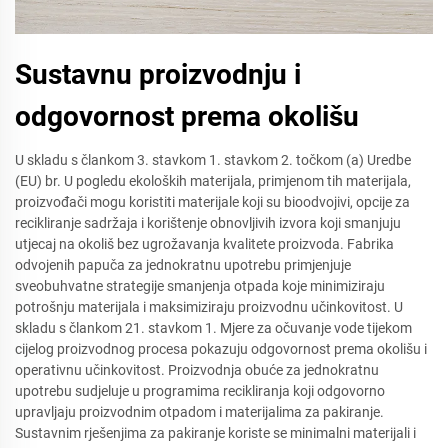
Sustavnu proizvodnju i
odgovornost prema okolišu
U skladu s člankom 3. stavkom 1. stavkom 2. točkom (a) Uredbe
(EU) br. U pogledu ekoloških materijala, primjenom tih materijala,
proizvođači mogu koristiti materijale koji su bioodvojivi, opcije za
recikliranje sadržaja i korištenje obnovljivih izvora koji smanjuju
utjecaj na okoliš bez ugrožavanja kvalitete proizvoda. Fabrika
odvojenih papuča za jednokratnu upotrebu primjenjuje
sveobuhvatne strategije smanjenja otpada koje minimiziraju
potrošnju materijala i maksimiziraju proizvodnu učinkovitost. U
skladu s člankom 21. stavkom 1. Mjere za očuvanje vode tijekom
cijelog proizvodnog procesa pokazuju odgovornost prema okolišu i
operativnu učinkovitost. Proizvodnja obuće za jednokratnu
upotrebu sudjeluje u programima recikliranja koji odgovorno
upravljaju proizvodnim otpadom i materijalima za pakiranje.
Sustavnim rješenjima za pakiranje koriste se minimalni materijali i