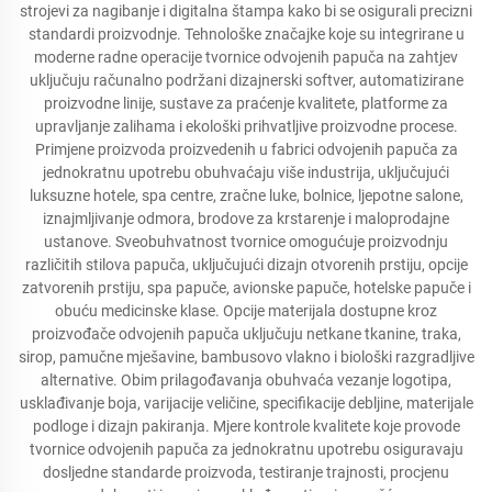
strojevi za nagibanje i digitalna štampa kako bi se osigurali precizni
standardi proizvodnje. Tehnološke značajke koje su integrirane u
moderne radne operacije tvornice odvojenih papuča na zahtjev
uključuju računalno podržani dizajnerski softver, automatizirane
proizvodne linije, sustave za praćenje kvalitete, platforme za
upravljanje zalihama i ekološki prihvatljive proizvodne procese.
Primjene proizvoda proizvedenih u fabrici odvojenih papuča za
jednokratnu upotrebu obuhvaćaju više industrija, uključujući
luksuzne hotele, spa centre, zračne luke, bolnice, ljepotne salone,
iznajmljivanje odmora, brodove za krstarenje i maloprodajne
ustanove. Sveobuhvatnost tvornice omogućuje proizvodnju
različitih stilova papuča, uključujući dizajn otvorenih prstiju, opcije
zatvorenih prstiju, spa papuče, avionske papuče, hotelske papuče i
obuću medicinske klase. Opcije materijala dostupne kroz
proizvođače odvojenih papuča uključuju netkane tkanine, traka,
sirop, pamučne mješavine, bambusovo vlakno i biološki razgradljive
alternative. Obim prilagođavanja obuhvaća vezanje logotipa,
usklađivanje boja, varijacije veličine, specifikacije debljine, materijale
podloge i dizajn pakiranja. Mjere kontrole kvalitete koje provode
tvornice odvojenih papuča za jednokratnu upotrebu osiguravaju
dosljedne standarde proizvoda, testiranje trajnosti, procjenu