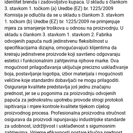
identitet brenda i zadovoljstvo kupaca. U skladu s člankom
3. stavkom 1. točkom (a) Uredbe (EZ) br. 1225/2009
Komisija je odlučila da se u skladu s člankom 3. stavkom
1. točkom (b) Uredbe (EZ) br. 1225/2009 ne primjenjuje
mjera za smanjenje troškova u odnosu na proizvodnju. U
skladu s člankom 3. stavkom 1. stavkom 2. Fabrika
odvojenih papuča nudi jedinstvenu fleksibilnost u
specifikacijama dizajna, omogućavajući klijentima da
kreiraju jedinstvene proizvode koji savršeno odgovaraju
estetici i funkcionalnim zahtjevima njihove marke. Ova
mogućnost prilagođavanja uključuje precizno usklađivanje
boja, postavljanje logotipa, izbor materijala i mogućnosti
veličine koje standardni dobavljači ne mogu prilagoditi.
Osiguranje kvalitete predstavlja još jednu značajnu
prednost, jer se u pogonima za proizvodnju odvojenih
papuča za jednokratnu upotrebu provode strogi protokoli
ispitivanja i mjere kontrole kvalitete tijekom cijelog
proizvodnog procesa. Profesionalna proizvodna stručnost
osigurava da proizvodi ispunjavaju industrijske standarde
za udobnost, izdržljivost i usklađenost s sigurnosnim
zahtjevima. Vrijeme efikasnosti postaje ključna prednost