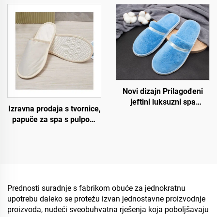
oblogom za goste
papuče za hotele i
hotelskih soba
zrakoplovstvo za korisnike
hotela
Novi dizajn Prilagođeni
jeftini luksuzni spa
Izravna prodaja s tvornice,
prijedlozi za hotelske sobe
papuče za spa s pulpom
za zrakoplove i hotele
na đonu, ekološki
prihvatljive, jednokratne
papuče za hotele s
personaliziranim
logotipom
Prednosti suradnje s fabrikom obuće za jednokratnu
upotrebu daleko se protežu izvan jednostavne proizvodnje
proizvoda, nudeći sveobuhvatna rješenja koja poboljšavaju