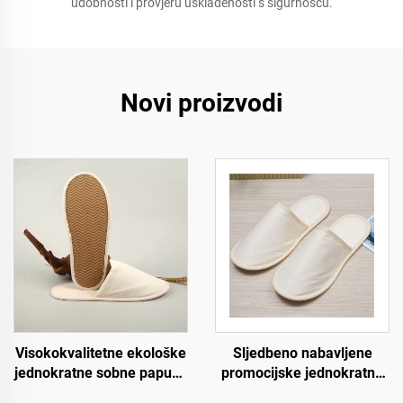
udobnosti i provjeru usklađenosti s sigurnošću.
Novi proizvodi
Visokokvalitetne ekološke
Sljedbeno nabavljene
jednokratne sobne papuče
promocijske jednokratne
za hotele s mekom
ekološki prihvatljive