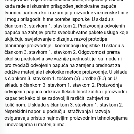
kada rade s iskusnim prilagođen jednokratne papuče
tvornice partnera koji razumiju proizvodne vremenske linije
i mogu prilagoditi hitne potrebe isporuke. U skladu s
člankom 3. stavkom 1. stavkom 2. Proizvodnja odvojenih
papuča na zahtjev pruža sveobuhvatne pakete usluga koje
uključuju savjetovanje o dizajnu, razvoj prototipa,
planiranje proizvodnje i koordinaciju logistike. U skladu s
člankom 3. stavkom 1. stavkom 2. Odgovornost prema
okolišu predstavlja sve važnije prednosti, jer su moderni
proizvođači odvojenih papuča na zamjenu prednost za
održive materijale i ekološke metode proizvodnje. U skladu
s člankom 3. stavkom 1. točkom (a) Uredbe (EU) br. U
skladu s člankom 3. stavkom 1. stavkom 2. Proizvodnja
odvojenih papuča održava fleksibilnost zaliha i proizvodni
kapacitet kako bi se zadovoljili različiti zahtjevi za
količinom. U skladu s člankom 3. stavkom 1. stavkom 2.
Neprekidni napori u području istraživanja i razvoja
osiguravaju pristup najnovijim proizvodnim tehnologijama
i inovacijama u materijalima.