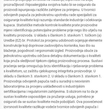
prozračljivost i hipoalergijska svojstva kako bi se osiguralo da
proizvodi ispunjavaju različite zahtjeve za primjenu. U tvornici
odvojenih papuča za jednokratnu upotrebu rade specijalisti za
osiguranje kvalitete koji razumiju standarde industrije i očekivanja
kupaca. Statističke metode kontrole kvalitete prate proizvodne
mjere i identificiraju potencijalne probleme prije nego što utječu na
kvalitetu proizvoda. U skladu s člankom 3. stavkom 1. točkom (a)
Uredbe (EZ) br. Protokol za procjenu udobnosti ocjenjuje elemente
konstrukcije koji doprinose zadovoljstvu korisnika, kao što su
blaženje, pogodnost i ergonomski izgled. Proizvodnja obuće za
jednokratnu upotrebu održava detaljnu dokumentaciju o kvaliteti
koja pruža sledljivost tijekom cijelog proizvodnog procesa. Sustavi
praćenja serija omogućuju brzu identifikaciju i rješavanje problema
s kvalitetom, uz zaštitu cjelokupnog integriteta proizvodnje. U
skladu s člankom 3. stavkom 2. U skladu s člankom 3. stavkom 1.
Proizvodnja odvojenih papuča radi u suradnji s neovisnim
laboratorijima za provjeru usklađenosti s industrijskim
sertifikacijama i regulatornim zahtjevima. S obzirom na to da je
sustav kvalitete osposobljen za pružanje usluga, potrebno je
osigurati da se sustav kvalitete može poboljšati. Ova posvećenost
izvrsnosti kvalitete razlikuje vodeće tvornice odvojenih papuča i