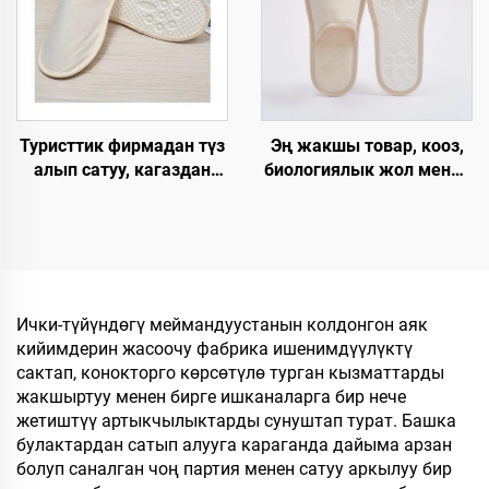
чөпкө айлануучу,
бөлмөлөрү үчүн
авиакомпаниялар үчүн
панчык
Туристтик фирмадан түз
Эң жакшы товар, кооз,
алып сатуу, кагаздан
биологиялык жол менен
түзүлгөн табан,
ыдырай турган, хлопок
экологияга жардамдуу
мата, кагаз
SPA панчыгы,
калыңдыгынан
өзгөртүлгөн логотип
жасалган табандагы
менен, колдонулгандан
мейманхана
кийин чөпкө айлануучу
шлепкилери,
Ички-түйүндөгү меймандуустанын колдонгон аяк
мейманхана панчыгы
мейманхана жана
кийимдерин жасоочу фабрика ишенимдүүлүктү
авиакомпаниялар үчүн
сактап, конокторго көрсөтүлө турган кызматтарды
жеке логотип менен
жакшыртуу менен бирге ишканаларга бир нече
жетиштүү артыкчылыктарды сунуштап турат. Башка
булактардан сатып алууга караганда дайыма арзан
болуп саналган чоң партия менен сатуу аркылуу бир