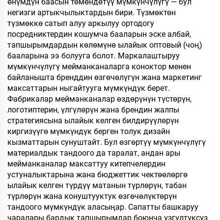
өнүмдүн баасын төмөндөтүү мүмкүнчүлүгү — бул
негизги артыкчылыктардын бири. Түзмөктөн
түзмөккө сатып алуу аркылуу ортодогу
посредниктердин кошумча бааларын эске албай,
тапшырымдардын көлөмүнө ылайык оптовый (чоң)
бааларына ээ болууга болот. Маркалаштыруу
мүмкүнчүлүгү мейманканаларга коноктор менен
байланышта бренддин өзгөчөлүгүн жана маркетинг
максаттарын ныгайтууга мүмкүндүк берет.
Фабрикалар мейманканалар өздөрүнүн түстөрүн,
логотиптерин, үлгүлөрүн жана брендин жалпы
стратегиясына ылайык келген билдирүүлөрүн
киргизүүгө мүмкүндүк берген толук дизайн
кызматтарын сунуштайт. Бул өзгөртүү мүмкүнчүлүгү
материалдык тандоого да таралат, андан ары
мейманканалар максаттуу китепчелердин
устуналыктарына жана бюджеттик чектөөлөргө
ылайык келген түрдүү матанын түрлөрүн, табан
түрлөрүн жана конуштууктук өзгөчөлүктөрүн
тандоого мүмкүндүк аласыңар. Сапатты башкаруу
чаралары бардык тапшырымдар боюнча үзгүлтүксүз