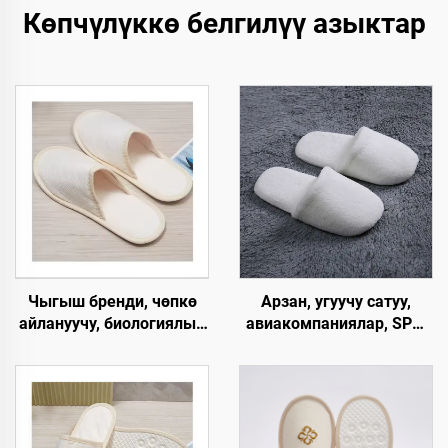
Көпчүлүккө белгилүү азыктар
Чыгыш бренди, чөпкө
Арзан, угуучу сатуу,
айлануучу, биологиялык
авиакомпаниялар, SPA,
жол менен ыдырачуу,
люкс, эркек жана аял
мейманхана жана SPA
үчүн, колдонулгандан
панчыгы, жабык баштуу,
кийин чөпкө айлануучу,
кагаздан түзүлгөн табан,
жумшак, ыңгайлуу
колдонулгандан кийин
панчык, мейманхана