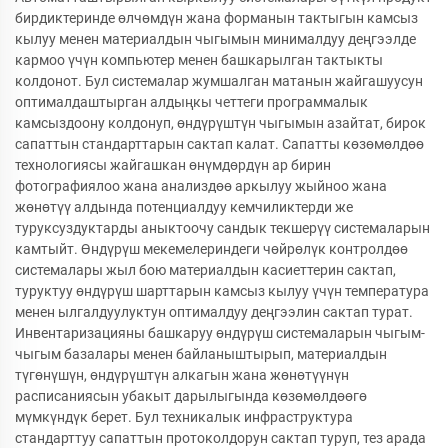
бирдиктеринде өлчөмдүн жана форманын тактыгын камсыз
кылуу менен материалдын чыгымын минималдуу деңгээлде
кармоо үчүн компьютер менен башкарылган тактыкты
колдонот. Бул системалар жумшалган матанын жайгашуусун
оптималдаштырган алдыңкы четтеги программалык
камсыздоону колдонуп, өндүрүштүн чыгымын азайтат, бирок
сапаттын стандарттарын сактап калат. Сапатты көзөмөлдөө
технологиясы жайгашкан өнүмдөрдүн ар бирин
фотографиялоо жана анализдөө аркылуу жыйноо жана
жөнөтүү алдында потенциалдуу кемчиликтерди же
туруксуздуктарды аныктоочу сандык текшерүү системаларын
камтыйт. Өндүрүш мекемелериндеги чөйрөлүк контролдөө
системалары жыл бою материалдын касиеттерин сактап,
туруктуу өндүрүш шарттарын камсыз кылуу үчүн температура
менен ылгалдуулуктун оптималдуу деңгээлин сактап турат.
Инвентаризацияны башкаруу өндүрүш системаларын чыгым-
чыгым базалары менен байланыштырып, материалдын
түгөнүшүн, өндүрүштүн алкагын жана жөнөтүүнүн
расписаниясын убакыт дарылыгында көзөмөлдөөгө
мүмкүндүк берет. Бул техникалык инфраструктура
стандарттуу сапаттын протоколдорун сактап туруп, тез арада