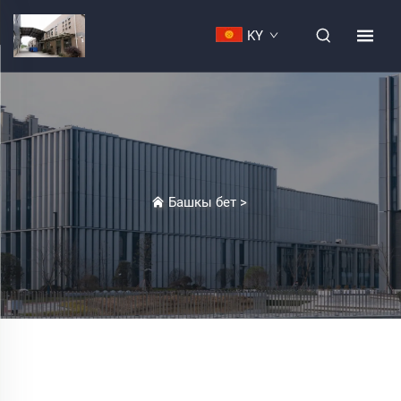
KY
Башкы бет
>