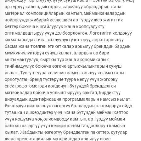
ар түрдүү калыңдыктарды, кармалуу образдарын жана
материал композицияларын камтып, мейманханалардын
чөйрөсүндө жибирай кездешкен ар түрдүү жер-жигиттик
беттер боюнча ыңгайлуулук жана коопсуздукту
оптималдаштыруу үчүн долбоорлонгон. Логотипти колдонуу
ыкмалары дактика, жылуулукту которуу, экран аркылуу
басма жана ткелген этикеткалар аркылуу бренддин бардык
мүмкүнчүлүктөрүн сунуш кылат, алардын ар бири
ынтымактуулук, сырткы түр жана экономикалык
тиийимдүүлүк боюнча өзгөчө артыкчылыктарын сунуш
кылат. Түстүн туура келишин камсыз кылуу кызматтары
орнотулган бренд түстөрүнө туура келүү үчүн жогорку
спектрофотометрди колдонуп, бүтүндөй брендделген
материалдар боюнча уялыштырууну сактап, бирдиктүү
визуалдык идентификация программаларын камсыз кылат.
Өлчөмдүн диапазонун өзгөртүү балдардын өлчөмдөрүн ойдо
туташкан ишкердиктер үчүн жана бүтүндөй мейман каптоо
үчүн кошумча чоң өлчөмдөрдү камтып, ар түрдүү мейман
калкын өзгөртүү үчүн кеңири өлчөм тандоолорун камсыз
кылат. Жабдыкты өзгөртүү брендделген пакеттер, кутулар
жана презентациялык материалдар аркылуу люкс