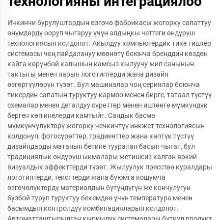
технологияны интеграциялоо
Ичкинчи бурулуштардын өзгөчө фабрикасы жогорку сапаттуу
өнүмдөрдү ооруп чыгаруу үчүн алдыңкы четтеги өндүрүш
технологиясын колдонот. Акылдуу компьютердик тике тиштер
системасы чоң пайдалануу мөөнөтү боюнча бренддин көздөн
кайта көрүнбөй калышын камсыз кылуучу жип санынын
тактыгы менен нарын логотиптерди жана дизайн
өзгөртүүлөрүн түзөт. Бул машиналар чоң сериялар боюнча
тикердин сапатын туруктуу кармоо менен бирге, татаал түстүү
схемалар менен деталдуу сүрөттөр менен иштөөгө мүмкүндүк
берген көп инелерди камтыйт. Сандык басма
мүмкүнчүлүктөрү жогорку чечкичтүү инкжет технологиясын
колдонуп, фотосүрөттөр, градиенттер жана көптүк түстүү
дизайндарды матанын бетине тууралан басып чыгат, бул
традициялык өндүрүш ыкмалары жетишсиз калган яркий
визуалдык эффекттерди түзөт. Жылуулук пресстөө куралдары
логотиптерди, тексттерди жана буюмга кошумча
өзгөчөлүктөрдү материалдын бүтүндүгүн же кончулугун
бузбой туруп туруктуу бекемдөө үчүн температура менен
басымдын контролдүү комбинацияларын колдонот.
Автоматташтырылган кыркылуу системалары бүткүл продукт