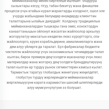
мейманханалар менен биргелеше иштешет. Өндүрүш
сызыктары кесүү, тігуу, табан бекитүү жана фиништөө
процесси үчүн атайын курал-жарактарды колдонот, ошол эле
учурда жабындама бөлүмдөр өнүмдөрдү клиенттин
талаптарына ылайык даярдайт. Колдонуу традициялык
мейманханалардан тышкары гана эмес, коноктордун
канааттанышын ойлонуп жасалган жайлоолор аркылуу
жогорулатуу максатын көздөгөн люкс курортторго, спа-
жайлоолорго, круиз корабльдерине, авиалинияларга жана
дем алуу үйлөргө да таралат. Бул фабрикалар бюджети
чектелген жайлоолор үчүн экономикалык чечимдерди талап
кылган, бирок премиум деңгээлдеги ишканалар үчүн люкс
материалдар жана жогорку деңгээлдеги бренддештирүүнү
талап кылган ар түрдүү рынок сегменттерин камсыз кылат.
Тармактык таратуу глобалдык жөнөтүүнү жеңилдетет,
глобустун түрдүү жерлериндеги мейманханалар
жергилешүүсүнө карата карамастан шахсий шлепперлерди
алуу мүмкүнчүлүгүнө ээ болушат.