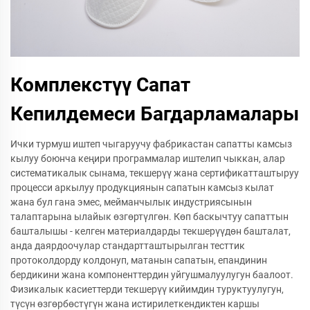
Комплекстүү Сапат
Кепилдемеси Багдарламалары
Ички турмуш иштеп чыгаруучу фабрикастан сапатты камсыз
кылуу боюнча кеңири программалар иштелип чыккан, алар
систематикалык сынама, текшерүү жана сертификатташтыруу
процесси аркылуу продукциянын сапатын камсыз кылат
жана бул гана эмес, мейманчылык индустриясынын
талаптарына ылайык өзгөртүлгөн. Көп баскычтуу сапаттын
башталышы - келген материалдарды текшерүүдөн башталат,
анда даярдоочулар стандартташтырылган тесттик
протоколдорду колдонуп, матанын сапатын, епандинин
бердикини жана компоненттердин уйгушмалуулугун баалоот.
Физикалык касиеттерди текшерүү кийимдин туруктуулугун,
түсүн өзгөрбөстүгүн жана истирилеткендиктен каршы