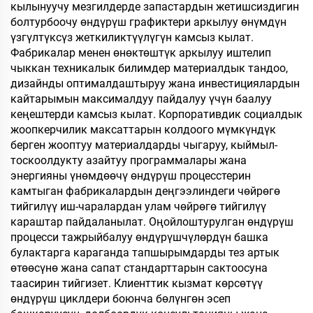
кылынуучу мезгилдерде запастардын жетишсиздигин
болтурбоочу өндүрүш графиктери аркылуу өнүмдүн
үзгүлтүксүз жеткиликтүүлүгүн камсыз кылат.
Фабрикалар менен өнөктөштүк аркылуу иштелип
чыккан техникалык билимдер материалдык тандоо,
дизайнды оптималдаштыруу жана инвестициялардын
кайтарымын максималдуу пайдалуу үчүн баалуу
кеңештерди камсыз кылат. Корпоративдик социалдык
жоопкерчилик максаттарын колдоого мүмкүндүк
берген жооптуу материалдарды чыгаруу, кыймыл-
тоскоолдукту азайтуу программалары жана
энергияны үнөмдөөчү өндүрүш процесстерин
камтыган фабрикалардын деңгээлиндеги чөйрөгө
тийгилүү иш-чаралардан улам чөйрөгө тийгилүү
караштар пайдаланылат. Оңойлоштурулган өндүрүш
процесси тажрыйбалуу өндүрүшчүлөрдүн башка
булактарга караганда тапшырымдарды тез артык
өтөөсүнө жана сапат стандарттарын сактоосуна
таасирин тийгизет. Клиенттик кызмат көрсөтүү
өндүрүш циклдери боюнча бөлүнгөн эсеп