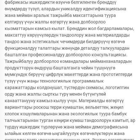
фабрикасы ишкердикти өзүнчө белгиленген бренддүү
өнүмдөрдү түзүп, алардын уникалдуу идентификациясына
жана мейман аралык тажрыйба максаттарына туура
келтирүү үчүн жалпы өзгөртүү жана долбоорлоо
кызматтарын камсыз кылат. Бренддин жол багдарламалары,
максаттуу көрүүчүлөрдүн тандоолору жана материалдарды
тандоо жана эстетикалык чечимдерди билдирүүчү өзгөчө
функционалдуу талаптары жөнүндө деталдуу талкуулардан
башталган профессионалдуу долбоорлоо консультациясы.
Тажрыйбалуу долбоорлоо командалары мейманханалардын
продуктторун өндүрүш башталганга чейин түшүнүүгө
мүмкүндүк берүүчү цифрлук макеттерди жана прототиптерди
түзүү үчүн жаңы технологиялык программалык
каражаттарды колдонушат, түстөрдүн схемасы, логотиптин
орду жана жалпы сырткы түрү менен бүтүнгүлөй
канааттанууну камсыз кылуу үчүн. Материалды өзгөртүү
варианттары роскош терри кумаштан, вельветтен, жеңил
хлопок кошулмаларынан жана экологиялык туура бамбук
талчыктарынан турган кеңири кумаш тандоолорун камтып, ар
түрдүү ишкердик түрлөрүнө жана мейман демографиясына
ылайык келген өзгөчө ыңгайлуулук өзгөчөлүктөрүн жана
визуалдуу тартылуучулугун сунуш кылат. Ээктин өзгөртүлүшү