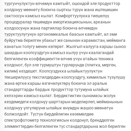
тургунчулуктун өлчөмүн камтыйт, ошондой эле продукттор
колдонуу мөөнөтү боюнча сырткы түрүн жана иштешишин
сактоосун камсыз кылат. Комфорттуулукка тиешелүү
процедуралар төшөмдүн амортизациясынын, арканын
колдоосунун жана партиялар боюнча өлчөмдүн
туруктуулугунун эргономикалык баасын камтыйт, ал эми
буйрутма берилген убакыт же санынан карамастан, мейманга
канатын толугу менен көтөрөт. Жылгып калууга каршы сыноо
шаардын коопсуздугун камсыз кылуу үчүн каалагандай
белгиленген коэффициентти өлчөө үчүн атайын техника
колдонот, бул эле турмуштун түрлөрүндө (плитка, мерген,
килим) кездешет. Коопсуздукка ылайыктуулуктун
текшерилүүсү текстилдердин коопсуздугу, химиялык түзүлүшү
жана өрткө каршы өзгөчөлүктөрү боюнча эл аралык
стандарттарды бардык продукттор тутумуна ылайык
келээрин камсыз кылат. Бердиктиктин сынамасы жолук
кездемедеги колдонуу шарттарын моделирлеп, мейманынын
колдонуу үлгүлөрүнө ылайык өнүмдүн жашоо мөөнөтүн
болжолдойт. Түстүн бирдейлигин көзөмөлдөө
спектрофотометр технологиясын колдонуп, брендделген
элементтердин белгиленген түс стандартдарына жол берилген