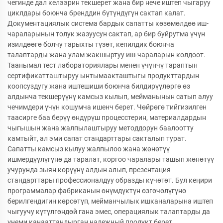
чегинде дал келээрин текшерет жана бир нече иштеп чыгаруу
циклдары боюнча бренддин бүтүндүгүн сактап калат.
Документациялык система бардык сапатты көзөмөлдөө иш-
чараларынын толук жазуусун сактап, ар бир буйрутма үчүн
изилдөөгө болчу тарыхты түзөт, кепилдик боюнча
талаптарды жана улам жакшыртуу иш-чараларын колдоот.
Таанымал тест лабораториялары менен үчүнчү тараптын
сертификатташтыруу ынтымаакташтыгы продукттардын
коопсуздугу жана иштешиши боюнча билдирүүлөргө өз
алдынча текшерүүнү камсыз кылып, мейманынын сатып алуу
чечимдери үчүн кошумча ишенч берет. Чөйрөгө тийгизилген
таасирге баа берүү өндүрүш процесстерин, материалдардын
чыгышын жана жалпылаштыруу методдорун баалоотту
камтыйт, ал эми сапат стандарттары сакталып турат.
Сапатты камсыз кылуу жалпылоо жана жөнөтүү
ишмердүүлүгүнө да таралат, коргоо чаралары ташып жөнөтүү
учурунда зыян көрүүнү алдын алып, презентация
стандарттары профессионалдуу образды күчөтөт. Бул кеңири
программалар фабриканын өнүмдүктүн өзгөчөлүгүнө
берилгендигин көрсөтүп, мейманчылык ишканаларына иштеп
чыгуучу күтүлгөндөй гана эмес, операциялык талаптарды да
үнеми канааттандырган надежный продукт берет.