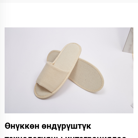
Өнүккөн өндүрүштүк