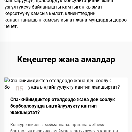
башкаруусун, долбоордук консультацияны жана
үзгүлтүксүз байланышты камтыган кызмат
көрсөтүүнү камсыз кылат, клиенттердин
канааттанышын камсыз кылат жана муңдарды дароо
чечет.
Кеңештер жана амалдар
05
Dec
Спа-кийимдиктер отелдордо жана ден соолук
борборлорунда ыңгайлуулукту кантип
жакшыртат?
Конкуренциялык мейманканалар жана wellness-
баптардын өнөрүндө, мейман таантуулуулугу көптөгөн