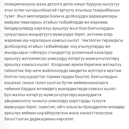
позицияланууну жана деталга деген көңүл бурууну ныгуутуу
үчүн эстен чыгарылбаштай тартуучу ачылыш тажрыйбасын
түзөт. Жыл мезгилдери боюнча долбоордун вариациялары
майрам темаларын, атайын тadbийлерди же жарнама
билдирүүлөрдү киргизүү аркылуу жыл бою баягылардын
сунуштарын жаңыртууга мүмкүндүк берет, анткени алар
жарнама иш-чараларын камсыз кылат. Чектелген тираждагы
долбоорлор атайын тadbийлерди, чоң ачылууларды же
жылдыздын тойлорун стандарттуу розничный каналдар
аркылуу жеткиликсиз уникалдуу өзгөртүү мүмкүнчүлүктөрү
аркылуу камсыз кылат. Колдонмо ирили-биригине жетиштүү
гибкелтик бир нече жайлоолордо миңдеген жуптарга муктаж
болгон чоң курорттук тармактардан баштап, баягылардын
азыраак санын талап кылган бутик мейманханаларга
чейинки бардык өлчөмдөгү ишкердиктерди камсыз кылат.
Бул жалпы өзгөртүү мүмкүнчүлүктөрү ишкердикти
айырмалоочу чыныгы уникалдуу шарттарды түзүүгө
мүмкүндүк берет, ошентип, ойго алынган брендделген өнүмдөр
аркылуу мейман ыңгайлуулугуна жана канааттануусуна
багытталган дедикацияны көрсөтөт.