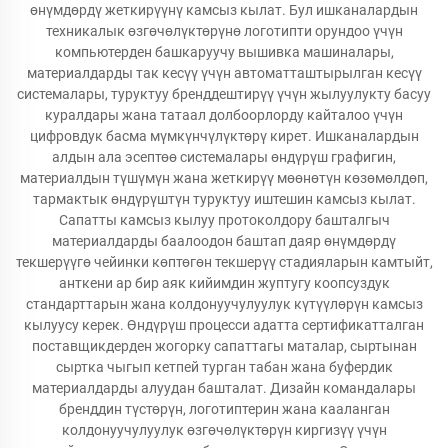
өнүмдөрдү жеткирүүнү камсыз кылат. Бул ишканалардын
техникалык өзгөчөлүктөрүнө логотипти орундоо үчүн
компьютерден башкаруучу вышивка машиналары,
материалдарды так кесүү үчүн автоматташтырылган кесүү
системалары, туруктуу бренддештирүү үчүн жылуулукту басуу
куралдары жана татаал долбоорлорду кайталоо үчүн
цифровдук басма мүмкүнчүлүктөрү кирет. Ишканалардын
алдын ала эсептөө системалары өндүрүш графигин,
материалдын түшүмүн жана жеткирүү мөөнөтүн көзөмөлдөп,
тармактык өндүрүштүн туруктуу иштешин камсыз кылат.
Сапатты камсыз кылуу протоколдору башталгыч
материалдарды баалоодон баштап даяр өнүмдөрдү
текшерүүгө чейинки көптөгөн текшерүү стадияларын камтыйт,
анткени ар бир аяк кийимдин жуптугу коопсуздук
стандарттарын жана колдонуучулуулук күтүүлөрүн камсыз
кылуусу керек. Өндүрүш процесси адатта сертификатталган
поставщикдерден жогорку сапаттагы маталар, сыртынан
сыртка чыгып кетпей турган табан жана буфердик
материалдарды алуудан башталат. Дизайн командалары
бренддин түстөрүн, логотиптерин жана кааланган
колдонуучулуулук өзгөчөлүктөрүн киргизүү үчүн