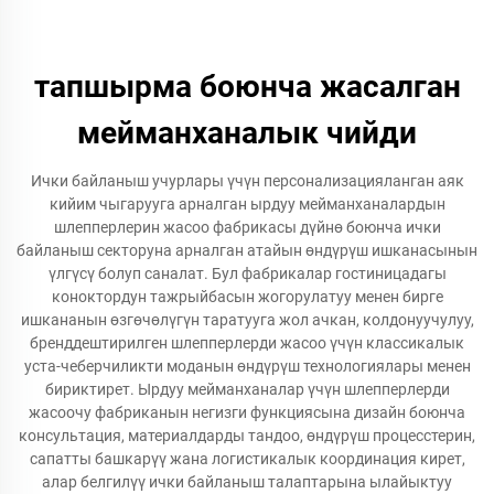
тапшырма боюнча жасалган
мейманханалык чийди
Ички байланыш учурлары үчүн персонализацияланган аяк
кийим чыгарууга арналган ырдуу мейманханалардын
шлепперлерин жасоо фабрикасы дүйнө боюнча ички
байланыш секторуна арналган атайын өндүрүш ишканасынын
үлгүсү болуп саналат. Бул фабрикалар гостиницадагы
коноктордун тажрыйбасын жогорулатуу менен бирге
ишкананын өзгөчөлүгүн таратууга жол ачкан, колдонуучулуу,
бренддештирилген шлепперлерди жасоо үчүн классикалык
уста-чеберчиликти моданын өндүрүш технологиялары менен
бириктирет. Ырдуу мейманханалар үчүн шлепперлерди
жасоочу фабриканын негизги функциясына дизайн боюнча
консультация, материалдарды тандоо, өндүрүш процесстерин,
сапатты башкарүү жана логистикалык координация кирет,
алар белгилүү ички байланыш талаптарына ылайыктуу