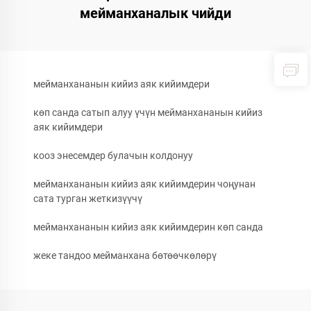
мейманханалык чийди
мейманхананын кийиз аяк кийимдери
көп санда сатып алуу үчүн мейманхананын кийиз
аяк кийимдери
кооз энесемдер булачын колдонуу
мейманхананын кийиз аяк кийимдерин чоңунан
сата турган жеткизүүчү
мейманхананын кийиз аяк кийимдерин көп санда
жеке тандоо мейманхана бөтөөчкөлөрү