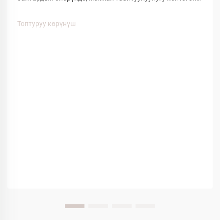
деталдарга жана ыңгайлуулуктагы буюмдарга
байланыштуу. Мейман тажрыйбасына таасирин
Топтуруу көрүнүш
тийгизген көптөгөн факторлордун ичинен, спа кийимдер
меймандардын ыңгайлуулугунун...