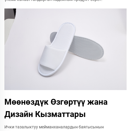
Мөөнөздүк Өзгөртүү жана
Дизайн Кызматтары
Ички тазалыктуу мейманханалардын баягысынын