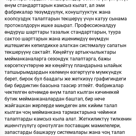
өнүм стандарттарын камсыз кылат, ал эми
фабрикалар төзүмдүүлүк, конуштууктук жана
коопсуздук талаптарын текшерүү үчүн катуу сынама
протоколдорун ишке ашырат. Профессионалдуу
өндүрүш шарттары тазалык стандарттарын, туура
сактоо шарттарын жана ишенимдүү өнүмдүн
иштешигин кепилдикке алаткан системалуу сапатын
текшерүүнү сактайт. Кеңейтүү артыкчылыктары
мейманканаларга сезондук талаптарга, бажы
көрсөткүчтөрүнө же кеңейтүү пландарына ылайык
тапшырымдардын көлөмүн өзгөртүүгө мүмкүндүк
берет, бирок бул баадагы же жеткизүү графигиндеги
бир бирдиктин баасына таасир этпейт. Фабрикалар
чектелген өлчөмдө өнүм талап кылган кичинекей
бутик мейманканалардан баштап, бир нече
жайгашкан жерлерде миңдеген аяк кийим талап
кылган чоң мейманкана тармактарына чейинки
талаптарды камсыз кыла алат. Жеткиликтүү тилкенин
ишенчтүүлүгү орнотулган поставщик мамилелери,
запастарды башкаруу системалары жана чоң талап