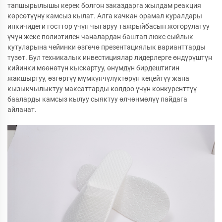
тапшырылышы керек болгон заказдарга жылдам реакция
көрсөтүүнү камсыз кылат. Алга качкан орамал куралдары
инкичидеги госттор үчүн чыгаруу тажрыйбасын жогорулатуу
үчүн жеке полиэтилен чаналардан баштап люкс сыйлык
кутуларына чейинки өзгөчө презентациялык варианттарды
түзөт. Бул техникалык инвестициялар лидерлерге өндүрүштүн
кийинки мөөнөтүн кыскартуу, өнүмдүн бирдештигин
жакшыртуу, өзгөртүү мүмкүнчүлүктөрүн кеңейтүү жана
кызыкчылыктуу максаттарды колдоо үчүн конкуренттүү
бааларды камсыз кылуу сыяктуу өлчөнмөлүү пайдага
айланат.