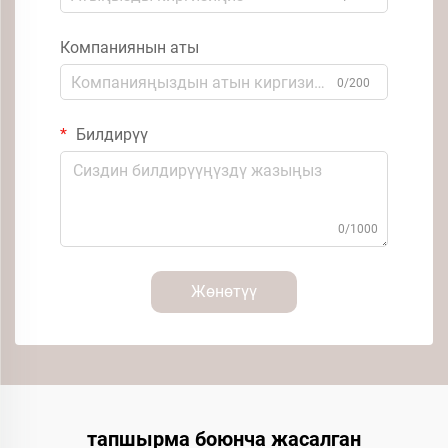
Компаниянын аты
0/200
Билдирүү
0/1000
Жөнөтүү
тапшырма боюнча жасалган