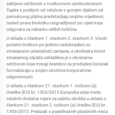
zahtjeve održivosti s troškovnom učinkovitostom.
Čapke s podijom od celuloze s gornjim dijelom od
pamukovog platna predstavljaju snažnu vrijednost,
nudeći pravu biološku razgradljivost po cijeni koja
odgovara za nabavku velikih količina.
U skladu s člankom 1. stavkom 2. stavkom 3. Visoki
početni troškovi po jedinici nadoknađeni su
smanjenom učestalosti zamjene, a okolinska korist
smanjenog otpada usklađena je s obvezama
održivosti koje mnogi brendovi za produženi boravak
formaliziraju u svojim okvirima korporativne
odgovornosti.
U skladu s člankom 21. stavkom 1. točkom (a)
Uredbe (EU) br. 1303/2013 Europska unija može
odobriti dodatne mjere za zaštitu okoliša u skladu s
člankom 21. stavkom 2. točkom (a) Uredbe (EU) br.
1303/2013. Prelazak s pojedinačnih plastičnih vreća