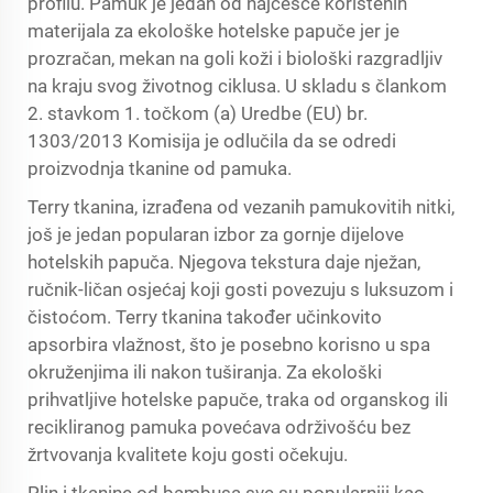
profilu. Pamuk je jedan od najčešće korištenih
materijala za ekološke hotelske papuče jer je
prozračan, mekan na goli koži i biološki razgradljiv
na kraju svog životnog ciklusa. U skladu s člankom
2. stavkom 1. točkom (a) Uredbe (EU) br.
1303/2013 Komisija je odlučila da se odredi
proizvodnja tkanine od pamuka.
Terry tkanina, izrađena od vezanih pamukovitih nitki,
još je jedan popularan izbor za gornje dijelove
hotelskih papuča. Njegova tekstura daje nježan,
ručnik-ličan osjećaj koji gosti povezuju s luksuzom i
čistoćom. Terry tkanina također učinkovito
apsorbira vlažnost, što je posebno korisno u spa
okruženjima ili nakon tuširanja. Za ekološki
prihvatljive hotelske papuče, traka od organskog ili
recikliranog pamuka povećava održivošću bez
žrtvovanja kvalitete koju gosti očekuju.