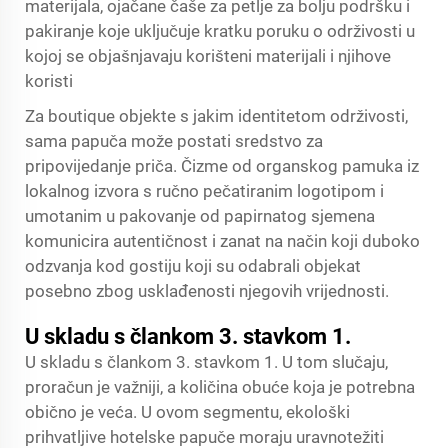
materijala, ojačane čaše za petlje za bolju podršku i
pakiranje koje uključuje kratku poruku o održivosti u
kojoj se objašnjavaju korišteni materijali i njihove
koristi
Za boutique objekte s jakim identitetom održivosti,
sama papuča može postati sredstvo za
pripovijedanje priča. Čizme od organskog pamuka iz
lokalnog izvora s ručno pečatiranim logotipom i
umotanim u pakovanje od papirnatog sjemena
komunicira autentičnost i zanat na način koji duboko
odzvanja kod gostiju koji su odabrali objekat
posebno zbog usklađenosti njegovih vrijednosti.
U skladu s člankom 3. stavkom 1.
U skladu s člankom 3. stavkom 1. U tom slučaju,
proračun je važniji, a količina obuće koja je potrebna
obično je veća. U ovom segmentu, ekološki
prihvatljive hotelske papuče moraju uravnotežiti