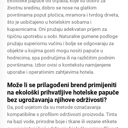
Ekološke papuče od otpada, koje su dobro za
životnu sredinu, dobro se nose na glatkim
površinama poput pločica, mramora i tvrdog drveta,
što je uobičajeno u hotelskim sobama i
kupaonicama. Oni pružaju adekvatan prijem za
tipičnu upotrebu u sobi. Naturalne gumene podloge
pružaju superiornu vučinu i bolje se odgovaraju za
objekte u kojima gosti mogu nositi papuče u
hodnicima, spa područjima ili na različitim podnim
površinama. Izbor ovisi o kontekstu namijenjene
uporabe i operativnim zahtjevima hotela.
Može li se prilagođeni brend primijeniti
na ekološki prihvatljive hotelske papuče
bez ugrožavanja njihove održivosti?
Da, pod uvjetom da su metode označavanja
kompatibilne s profilom održivosti proizvoda. Tinta
na bazi vode, prirodne boje i tkane ili vezane etikete