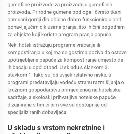
gumofilne proizvode za proizvodnju gumofilnih
proizvoda. Prirodne gumene podloge i čvrsto tkani
pamučni gornji dio obično dobro funkcioniraju pod
ponavljajućim ciklusima pranja, što ih čini pogodnim
za objekte koji koriste program pranja papuča.
Neki hoteli istražuju programe vraćanja ili
kompostiranja u kojima se gostima poziva da ostave
upotrijebljene papuče za kompostiranje umjesto da
ih bacaju u opći otpad. U skladu s člankom 3.
stavkom 1. Iako su još uvijek relativno niske, ti
programi predstavljaju vodeću stranu razmišljanja o
kružnom gospodarstvu primjenjenog na hotelijske
sadržaje, a ekološki prihvatljive hotelske papuče
dizajnirane s tim ciljem sve su dostupnije od
specijaliziranih dobavljača.
U skladu s vrstom nekretnine i