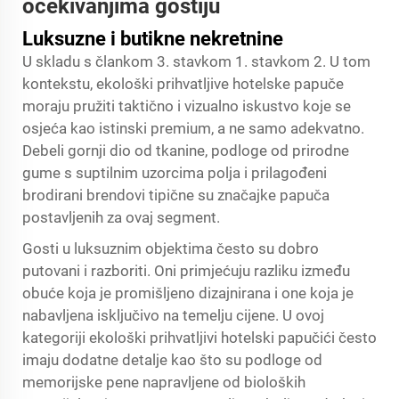
očekivanjima gostiju
Luksuzne i butikne nekretnine
U skladu s člankom 3. stavkom 1. stavkom 2. U tom
kontekstu, ekološki prihvatljive hotelske papuče
moraju pružiti taktično i vizualno iskustvo koje se
osjeća kao istinski premium, a ne samo adekvatno.
Debeli gornji dio od tkanine, podloge od prirodne
gume s suptilnim uzorcima polja i prilagođeni
brodirani brendovi tipične su značajke papuča
postavljenih za ovaj segment.
Gosti u luksuznim objektima često su dobro
putovani i razboriti. Oni primjećuju razliku između
obuće koja je promišljeno dizajnirana i one koja je
nabavljena isključivo na temelju cijene. U ovoj
kategoriji ekološki prihvatljivi hotelski papučići često
imaju dodatne detalje kao što su podloge od
memorijske pene napravljene od bioloških