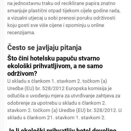
na jednostavnu traku od reciklirane papira znatno
smanjuje plastični otpad tijekom cijele godine rada,
a vizualni utjecaj u sobi prenosi poruku održivosti
koju gosti sve više cijene i spominju u online
recenzijama.
Često se javljaju pitanja
Što čini hotelsku papuču stvarno
ekološki prihvatljivom, a ne samo
održivom?
U skladu s člankom 1. stavkom 2. točkom (a)
Uredbe (EU) br. 528/2012 Europska komisija je
odlučila o uvođenju mjera za utvrđivanje zahtjeva za
odobrenje za upotrebu u skladu s člankom 2.
stavkom 2. točkom (a) Uredbe (EU) br. 528/2012. U
skladu s člankom 21. stavkom 1. stavkom 2.
Je li ekološki prihvatljiv hotel dovoljno