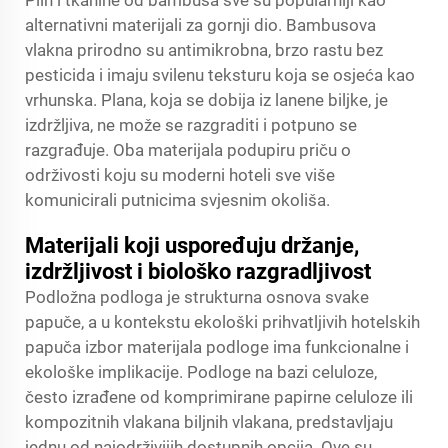
Plin i tkanine od bambusa sve su popularniji kao
alternativni materijali za gornji dio. Bambusova
vlakna prirodno su antimikrobna, brzo rastu bez
pesticida i imaju svilenu teksturu koja se osjeća kao
vrhunska. Plana, koja se dobija iz lanene biljke, je
izdržljiva, ne može se razgraditi i potpuno se
razgrađuje. Oba materijala podupiru priču o
održivosti koju su moderni hoteli sve više
komunicirali putnicima svjesnim okoliša.
Materijali koji uspoređuju držanje,
izdržljivost i biološko razgradljivost
Podložna podloga je strukturna osnova svake
papuče, a u kontekstu ekološki prihvatljivih hotelskih
papuča izbor materijala podloge ima funkcionalne i
ekološke implikacije. Podloge na bazi celuloze,
često izrađene od komprimirane papirne celuloze ili
kompozitnih vlakana biljnih vlakana, predstavljaju
jednu od najodrživijih dostupnih opcija. Ove su