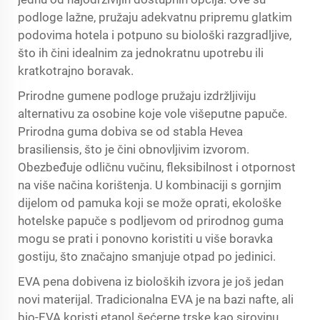
podloge lažne, pružaju adekvatnu pripremu glatkim
podovima hotela i potpuno su biološki razgradljive,
što ih čini idealnim za jednokratnu upotrebu ili
kratkotrajno boravak.
Prirodne gumene podloge pružaju izdržljiviju
alternativu za osobine koje vole višeputne papuče.
Prirodna guma dobiva se od stabla Hevea
brasiliensis, što je čini obnovljivim izvorom.
Obezbeđuje odličnu vučinu, fleksibilnost i otpornost
na više načina korištenja. U kombinaciji s gornjim
dijelom od pamuka koji se može oprati, ekološke
hotelske papuče s podljevom od prirodnog guma
mogu se prati i ponovno koristiti u više boravka
gostiju, što značajno smanjuje otpad po jedinici.
EVA pena dobivena iz bioloških izvora je još jedan
novi materijal. Tradicionalna EVA je na bazi nafte, ali
bio-EVA koristi etanol šećerne trske kao sirovinu,