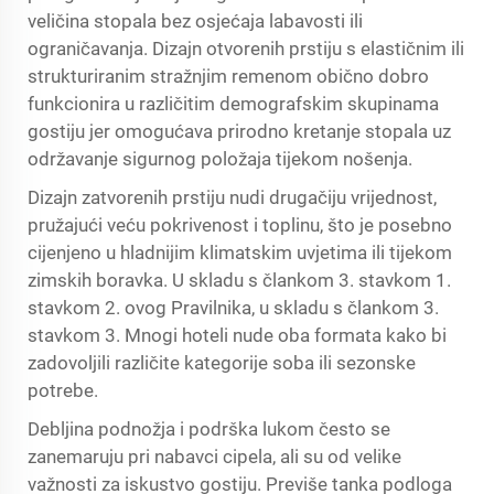
veličina stopala bez osjećaja labavosti ili
ograničavanja. Dizajn otvorenih prstiju s elastičnim ili
strukturiranim stražnjim remenom obično dobro
funkcionira u različitim demografskim skupinama
gostiju jer omogućava prirodno kretanje stopala uz
održavanje sigurnog položaja tijekom nošenja.
Dizajn zatvorenih prstiju nudi drugačiju vrijednost,
pružajući veću pokrivenost i toplinu, što je posebno
cijenjeno u hladnijim klimatskim uvjetima ili tijekom
zimskih boravka. U skladu s člankom 3. stavkom 1.
stavkom 2. ovog Pravilnika, u skladu s člankom 3.
stavkom 3. Mnogi hoteli nude oba formata kako bi
zadovoljili različite kategorije soba ili sezonske
potrebe.
Debljina podnožja i podrška lukom često se
zanemaruju pri nabavci cipela, ali su od velike
važnosti za iskustvo gostiju. Previše tanka podloga