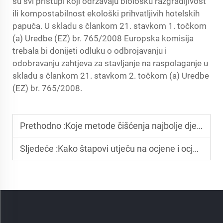
su svi pristupi koji održavaju biološku razgradljivost
ili kompostabilnost ekološki prihvatljivih hotelskih
papuča. U skladu s člankom 21. stavkom 1. točkom
(a) Uredbe (EZ) br. 765/2008 Europska komisija
trebala bi donijeti odluku o odbrojavanju i
odobravanju zahtjeva za stavljanje na raspolaganje u
skladu s člankom 21. stavkom 2. točkom (a) Uredbe
(EZ) br. 765/2008.
Prethodno :
Koje metode čišćenja najbolje djeluju za ekološki prihvatljive hotelske papuče?
Sljedeće :
Kako štapovi utječu na ocjene i ocjene gostiju?