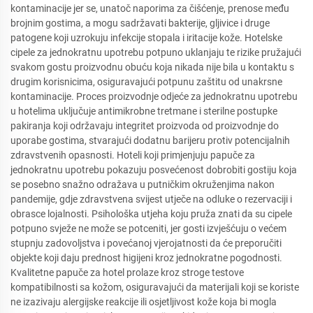
kontaminacije jer se, unatoč naporima za čišćenje, prenose među
brojnim gostima, a mogu sadržavati bakterije, gljivice i druge
patogene koji uzrokuju infekcije stopala i iritacije kože. Hotelske
cipele za jednokratnu upotrebu potpuno uklanjaju te rizike pružajući
svakom gostu proizvodnu obuću koja nikada nije bila u kontaktu s
drugim korisnicima, osiguravajući potpunu zaštitu od unakrsne
kontaminacije. Proces proizvodnje odjeće za jednokratnu upotrebu
u hotelima uključuje antimikrobne tretmane i sterilne postupke
pakiranja koji održavaju integritet proizvoda od proizvodnje do
uporabe gostima, stvarajući dodatnu barijeru protiv potencijalnih
zdravstvenih opasnosti. Hoteli koji primjenjuju papuče za
jednokratnu upotrebu pokazuju posvećenost dobrobiti gostiju koja
se posebno snažno odražava u putničkim okruženjima nakon
pandemije, gdje zdravstvena svijest utječe na odluke o rezervaciji i
obrasce lojalnosti. Psihološka utjeha koju pruža znati da su cipele
potpuno svježe ne može se potceniti, jer gosti izvješćuju o većem
stupnju zadovoljstva i povećanoj vjerojatnosti da će preporučiti
objekte koji daju prednost higijeni kroz jednokratne pogodnosti.
Kvalitetne papuče za hotel prolaze kroz stroge testove
kompatibilnosti sa kožom, osiguravajući da materijali koji se koriste
ne izazivaju alergijske reakcije ili osjetljivost kože koja bi mogla