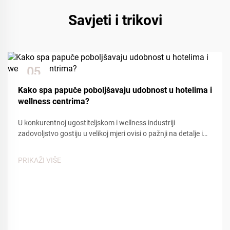
Savjeti i trikovi
05
Dec
Kako spa papuče poboljšavaju udobnost u hotelima i
wellness centrima?
U konkurentnoj ugostiteljskom i wellness industriji
zadovoljstvo gostiju u velikoj mjeri ovisi o pažnji na detalje i
udobnosti. Među mnogim kontaktnim točkama koje utječu
na iskustvo gostiju, spa papuče igraju ključnu ulogu u
PRIKAŽI VIŠE
stvaranju osjećaja...