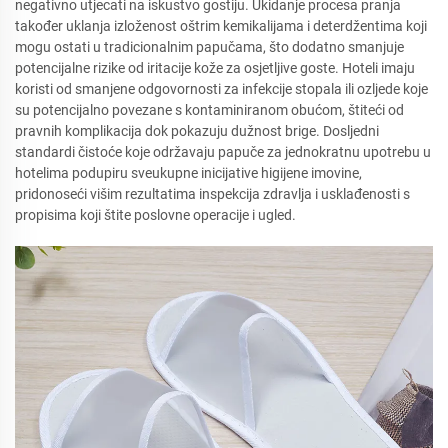
negativno utjecati na iskustvo gostiju. Ukidanje procesa pranja
također uklanja izloženost oštrim kemikalijama i deterdžentima koji
mogu ostati u tradicionalnim papučama, što dodatno smanjuje
potencijalne rizike od iritacije kože za osjetljive goste. Hoteli imaju
koristi od smanjene odgovornosti za infekcije stopala ili ozljede koje
su potencijalno povezane s kontaminiranom obućom, štiteći od
pravnih komplikacija dok pokazuju dužnost brige. Dosljedni
standardi čistoće koje održavaju papuče za jednokratnu upotrebu u
hotelima podupiru sveukupne inicijative higijene imovine,
pridonoseći višim rezultatima inspekcija zdravlja i usklađenosti s
propisima koji štite poslovne operacije i ugled.