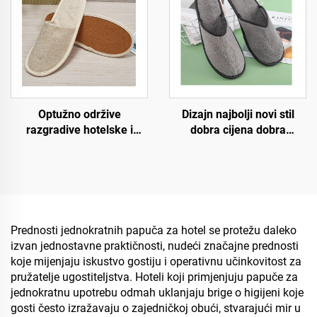
sljedbeno nabavljanje
proizvođača
biorazgradivih papuča
Dizajn najbolji novi stil
Optužno održive
dobra cijena dobra
razgradive hotelske i
kvaliteta strogi zahtjevi za
zračne linije papuče,
proces udobno pristajanje
ekološki prijateljske
jednokratne hotelske
papuče, pamučne lanene
zračne papuče
papuče za muškarce i
žene
Prednosti jednokratnih papuča za hotel se protežu daleko
izvan jednostavne praktičnosti, nudeći značajne prednosti
koje mijenjaju iskustvo gostiju i operativnu učinkovitost za
pružatelje ugostiteljstva. Hoteli koji primjenjuju papuče za
jednokratnu upotrebu odmah uklanjaju brige o higijeni koje
gosti često izražavaju o zajedničkoj obući, stvarajući mir u