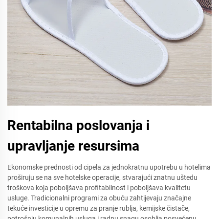
Rentabilna poslovanja i
upravljanje resursima
Ekonomske prednosti od cipela za jednokratnu upotrebu u hotelima
proširuju se na sve hotelske operacije, stvarajući znatnu uštedu
troškova koja poboljšava profitabilnost i poboljšava kvalitetu
usluge. Tradicionalni programi za obuću zahtijevaju značajne
tekuće investicije u opremu za pranje rublja, kemijske čistače,
potrošnju komunalnih usluga i radnu snagu osoblja posvećenu