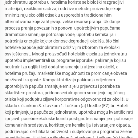
jednokratnu upotrebu u hotelima koriste se biološki razgradljivi
materijali, reciklirani sadržaj i održive metode proizvodnje koje
minimiziraju ekološki otisak u usporedbi s tradicionalnim
alternativama koje zahtijevaju velike resurse pranja. Ukidanje
procesa pranja povezanih s ponovni upotrebljivim papučama
dramatično smanjuje potrošnju vode, upotrebu kemikalija i
potrošnju energije koje pridonose degradaciji okoliša, što čini
hotelske papuče jednokratnim održivijim izborom za ekološki
osviještenost. Mnogi proizvođači hotelskih cipela za jednokratnu
upotrebu implementirali su programe isporuke i pakiranja koji su
neutralni za ugljik i koji dodatno smanjuju utjecaj na okoliš, a
hotelima pružaju marketinške mogućnosti za promicanje obveza
održivosti za goste. Kompaktni dizajn pakiranja odjednom
upotrebljivih papuča smanjuje emisije u prijevozu i potrebe za
skladištem prostora, pridonoseći ukupnom smanjenju ugljičnog
otiska koji podupiru ciljeve korporativne odgovornosti za okoliš. U
skladu s člankom 3. stavkom 1. točkom (a) Uredbe (EZ) br. Hoteli
koji primjenjuju papuče za jednokratnu upotrebu mogu kvantificirati
i prijaviti posebne ekološke koristi postignute smanjenjem potrošnje
komunalnih sredstava, korištenjem kemikalija i stvaranjem otpada,
podržavajući certifikata održivosti i sudjelovanje u programu zelene