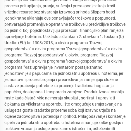
procesu prikupljanja, pranja, sušenja i preraspodjele koja troši
vrijedne resurse bez stvaranja izravnog prihoda Slippers hotel
jednokratne uklanjaju ove ponavljajuće troškove u potpunosti,
pretvarajući promenljive operativne troškove u predvidljive troškove
po jedinici koji pojednostavljuju proračun i financijsko planiranje za
upravljanje hotelima. U skladu s člankom 2. stavkom 1. točkom (b)
Uredbe (EU) br. 1308/2013, u okviru programa "Razvoj
gospodarstva" u okviru programa "Razvoj gospodarstva" u okviru
programa "Razvoj gospodarstva" u okviru programa "Razvoj
gospodarstva" u okviru programa "Razvoj gospodarstva" u okviru
programa "Raz Upravljanje inventarom postaje znatno
jednostavnije s papučama za jednokratnu upotrebu u hotelima, jer
jednostavni procesi brojanja i preuređivanja zamjenjuju složene
sustave praćenja potrebne za praćenje tradicionalnog stanja
papučica, dostupnosti i rasporeda zamjene. Produktivnost osoblja
raste kada čistači više ne moraju skupljati, sortirati i upravljati
čipkama za višekratnu upotrebu, što omogućuje usmjeravanje na
usluge za goste i zadatke pripreme soba koji izravno utječu na
ocjene zadovoljstva i potencijalni prihod. Prilagođavanje i korištenje
cipela za jednokratnu upotrebu u hotelima smanjuje žalbe gostiju i
troškove vraćanja usluge povezane s istrošenim, oštećenim ili