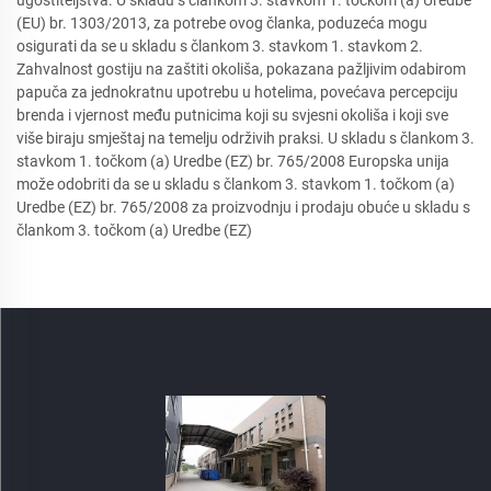
ugostiteljstva. U skladu s člankom 3. stavkom 1. točkom (a) Uredbe
(EU) br. 1303/2013, za potrebe ovog članka, poduzeća mogu
osigurati da se u skladu s člankom 3. stavkom 1. stavkom 2.
Zahvalnost gostiju na zaštiti okoliša, pokazana pažljivim odabirom
papuča za jednokratnu upotrebu u hotelima, povećava percepciju
brenda i vjernost među putnicima koji su svjesni okoliša i koji sve
više biraju smještaj na temelju održivih praksi. U skladu s člankom 3.
stavkom 1. točkom (a) Uredbe (EZ) br. 765/2008 Europska unija
može odobriti da se u skladu s člankom 3. stavkom 1. točkom (a)
Uredbe (EZ) br. 765/2008 za proizvodnju i prodaju obuće u skladu s
člankom 3. točkom (a) Uredbe (EZ)