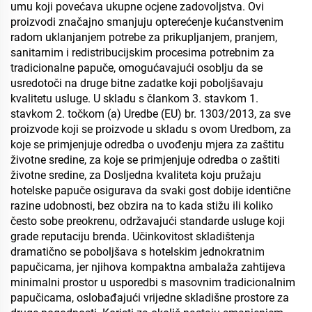
umu koji povećava ukupne ocjene zadovoljstva. Ovi
proizvodi značajno smanjuju opterećenje kućanstvenim
radom uklanjanjem potrebe za prikupljanjem, pranjem,
sanitarnim i redistribucijskim procesima potrebnim za
tradicionalne papuče, omogućavajući osoblju da se
usredotoči na druge bitne zadatke koji poboljšavaju
kvalitetu usluge. U skladu s člankom 3. stavkom 1.
stavkom 2. točkom (a) Uredbe (EU) br. 1303/2013, za sve
proizvode koji se proizvode u skladu s ovom Uredbom, za
koje se primjenjuje odredba o uvođenju mjera za zaštitu
životne sredine, za koje se primjenjuje odredba o zaštiti
životne sredine, za Dosljedna kvaliteta koju pružaju
hotelske papuče osigurava da svaki gost dobije identične
razine udobnosti, bez obzira na to kada stižu ili koliko
često sobe preokrenu, održavajući standarde usluge koji
grade reputaciju brenda. Učinkovitost skladištenja
dramatično se poboljšava s hotelskim jednokratnim
papučicama, jer njihova kompaktna ambalaža zahtijeva
minimalni prostor u usporedbi s masovnim tradicionalnim
papučicama, oslobađajući vrijedne skladišne prostore za