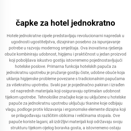
čapke za hotel jednokratno
Hotele jednokratne cipele predstavljaju revolucionarni napredak u
ugodnosti ugostiteljstva, dizajniran posebno za ispunjavanje
potrebe u razvoju modernog smještaja. Ova inovativna rješenja
obuće kombiniraju udobnost, higijenu i praktičnost u jedan proizvod
koji poboljšava iskustvo gostiju istovremeno pojednostavljujući
hotelske poslove. Primarna funkcija hotelskih papuča za
jednokratnu upotrebu je pružanje gostiju čiste, udobne obuće koja
uklanja higijenske probleme povezane s tradicionalnim papučama
za višekratnu upotrebu. Svaki par je pojedinačno pakiran i izrađen
od naprednih materijala koji osiguravaju optimalan udobnost
tijekom upotrebe. Tehnološke značajke koje su uključene u hotelske
papuče za jednokratnu upotrebu uključuju tkanine koje odbijaju
vlagu, podloge protiv klizavanja i ergonomske elemente dizajna koji
se prilagođavaju različitim oblicima i veličinama stopala. Ove
papuče koriste lagani, ali izdržljivi materijali koji održavaju svoju
strukturu tijekom cijelog boravka gosta, a istovremeno ostaju