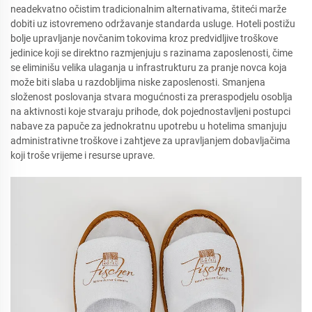
neadekvatno očistim tradicionalnim alternativama, štiteći marže
dobiti uz istovremeno održavanje standarda usluge. Hoteli postižu
bolje upravljanje novčanim tokovima kroz predvidljive troškove
jedinice koji se direktno razmjenjuju s razinama zaposlenosti, čime
se eliminišu velika ulaganja u infrastrukturu za pranje novca koja
može biti slaba u razdobljima niske zaposlenosti. Smanjena
složenost poslovanja stvara mogućnosti za preraspodjelu osoblja
na aktivnosti koje stvaraju prihode, dok pojednostavljeni postupci
nabave za papuče za jednokratnu upotrebu u hotelima smanjuju
administrativne troškove i zahtjeve za upravljanjem dobavljačima
koji troše vrijeme i resurse uprave.