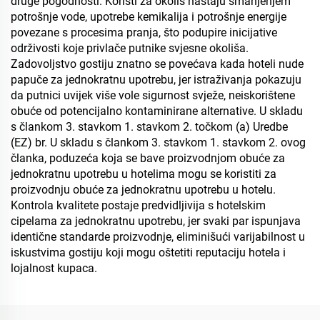
druge pogodnosti. Koristi za okoliš nastaju smanjenjem
potrošnje vode, upotrebe kemikalija i potrošnje energije
povezane s procesima pranja, što podupire inicijative
održivosti koje privlače putnike svjesne okoliša.
Zadovoljstvo gostiju znatno se povećava kada hoteli nude
papuče za jednokratnu upotrebu, jer istraživanja pokazuju
da putnici uvijek više vole sigurnost svježe, neiskorištene
obuće od potencijalno kontaminirane alternative. U skladu
s člankom 3. stavkom 1. stavkom 2. točkom (a) Uredbe
(EZ) br. U skladu s člankom 3. stavkom 1. stavkom 2. ovog
članka, poduzeća koja se bave proizvodnjom obuće za
jednokratnu upotrebu u hotelima mogu se koristiti za
proizvodnju obuće za jednokratnu upotrebu u hotelu.
Kontrola kvalitete postaje predvidljivija s hotelskim
cipelama za jednokratnu upotrebu, jer svaki par ispunjava
identične standarde proizvodnje, eliminišući varijabilnost u
iskustvima gostiju koji mogu oštetiti reputaciju hotela i
lojalnost kupaca.