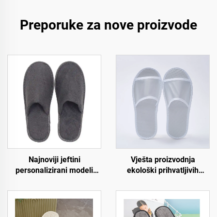
Preporuke za nove proizvode
Najnoviji jeftini
Vješta proizvodnja
personalizirani modeli
ekološki prihvatljivih
papuča za hotel spa i
biorazgradivih hotel
zrakoplovstvo,
papuča s otvorenim
jednokratne papuče za
prstima, disajnih papuča
muškarce i žene,
za hotele i zrakoplovstvo