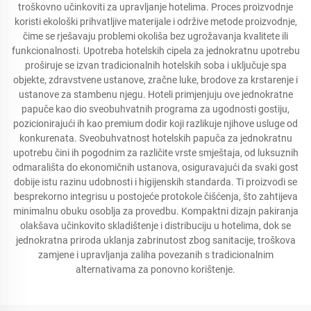
troškovno učinkoviti za upravljanje hotelima. Proces proizvodnje
koristi ekološki prihvatljive materijale i održive metode proizvodnje,
čime se rješavaju problemi okoliša bez ugrožavanja kvalitete ili
funkcionalnosti. Upotreba hotelskih cipela za jednokratnu upotrebu
proširuje se izvan tradicionalnih hotelskih soba i uključuje spa
objekte, zdravstvene ustanove, zračne luke, brodove za krstarenje i
ustanove za stambenu njegu. Hoteli primjenjuju ove jednokratne
papuče kao dio sveobuhvatnih programa za ugodnosti gostiju,
pozicionirajući ih kao premium dodir koji razlikuje njihove usluge od
konkurenata. Sveobuhvatnost hotelskih papuča za jednokratnu
upotrebu čini ih pogodnim za različite vrste smještaja, od luksuznih
odmarališta do ekonomičnih ustanova, osiguravajući da svaki gost
dobije istu razinu udobnosti i higijenskih standarda. Ti proizvodi se
besprekorno integrisu u postojeće protokole čišćenja, što zahtijeva
minimalnu obuku osoblja za provedbu. Kompaktni dizajn pakiranja
olakšava učinkovito skladištenje i distribuciju u hotelima, dok se
jednokratna priroda uklanja zabrinutost zbog sanitacije, troškova
zamjene i upravljanja zaliha povezanih s tradicionalnim
alternativama za ponovno korištenje.