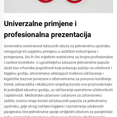
Univerzalne primjene i
profesionalna prezentacija
Izvanredna svestranost luksuznih obuća za jednokratnu upotrebu
omogućuje im uspješnu primjenu u različitim industrijama i
primjenama, što ih čini vrijednim sredstvima za brojne profesionalne
i osobne kontekste. U ugostiteljstvu luksuzne jednokratne papuče
služe kao vrhunske pogodnosti koje pokazuju pažnju na udobnost i
higijenu gostiju, istovremeno uklanjajući troškove održavanja i
logističke izazove povezane s alternativama za ponovno korištenje.
Hoteli, odmarališta i ekskluzivni smještaj koriste ove proizvode kako
bi poboljšali iskustvo gostiju, uz održavanje operativne učinkovitosti
i isplativosti. Medicinske ustanove i ustanove za zdravstvenu
zaštitu znatno imaju koristi od luksuznih papuča za jednokratnu
upotrebu, gdje strogi zahtjevi higijene i razmatranja udobnosti
pacijenata čine jednokratne opcije omiljenim izborom za pacijentske