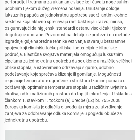
perforacije i tretmana za uklanjanje vlage koji čuvaju noge suhim i
udobnim tijekom dužeg vremena nošenja. Unutarnje obloge
luksuznih papuča za jednokratnu upotrebu sadrži antimikrobne
sredstva koja aktivno sprečavaju rast bakterija i razvoj mirisa,
osiguravajući da higijenski standardi ostanu visoki čak i tijekom
dugotrajne uporabe. Pozornost na detalje se proteže i na metode
izgradnje, gdje napredne tehnike vezivanja stvaraju bezsramne
spojeve koji eliminišu točke pritiska i potencijalne iritacijske
područja. Elastična svojstva materijala omogućuju luksuznim
cipelama za jednokratnu upotrebu da se uklone u različite veličine i
oblike stopala, a istovremeno održavaju sigurno, udobno
podešavanje koje sprečava klizanje ili gomilanje. Mogućnosti
regulacije temperature ugrađene u strukturu tkanine pomažu u
održavanju optimalne temperature stopala u različitim uvjetima
okoliša, od klimatiziranih prostora do toplijih okruženja. U skladu s
člankom 1. stavkom 1. točkom (a) Uredbe (EZ) br. 765/2008
Europska komisija je odlučila o uvođenju mjera za utvrđivanje
zahtjeva za odobravanje odluka Komisije u pogledu obuće za
jednokratnu upotrebu.