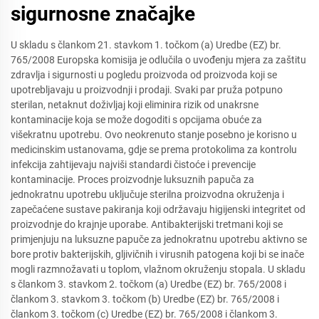
sigurnosne značajke
U skladu s člankom 21. stavkom 1. točkom (a) Uredbe (EZ) br.
765/2008 Europska komisija je odlučila o uvođenju mjera za zaštitu
zdravlja i sigurnosti u pogledu proizvoda od proizvoda koji se
upotrebljavaju u proizvodnji i prodaji. Svaki par pruža potpuno
sterilan, netaknut doživljaj koji eliminira rizik od unakrsne
kontaminacije koja se može dogoditi s opcijama obuće za
višekratnu upotrebu. Ovo neokrenuto stanje posebno je korisno u
medicinskim ustanovama, gdje se prema protokolima za kontrolu
infekcija zahtijevaju najviši standardi čistoće i prevencije
kontaminacije. Proces proizvodnje luksuznih papuča za
jednokratnu upotrebu uključuje sterilna proizvodna okruženja i
zapečaćene sustave pakiranja koji održavaju higijenski integritet od
proizvodnje do krajnje uporabe. Antibakterijski tretmani koji se
primjenjuju na luksuzne papuče za jednokratnu upotrebu aktivno se
bore protiv bakterijskih, gljivičnih i virusnih patogena koji bi se inače
mogli razmnožavati u toplom, vlažnom okruženju stopala. U skladu
s člankom 3. stavkom 2. točkom (a) Uredbe (EZ) br. 765/2008 i
člankom 3. stavkom 3. točkom (b) Uredbe (EZ) br. 765/2008 i
člankom 3. točkom (c) Uredbe (EZ) br. 765/2008 i člankom 3.