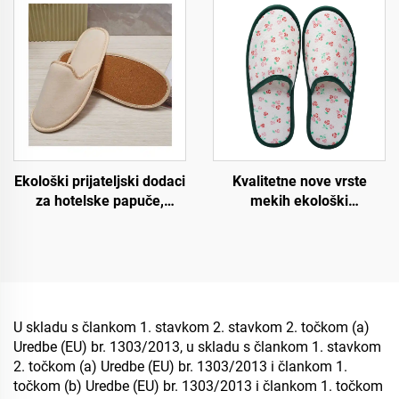
goste hotela, spa i
papuče za avio kompanije,
zrakoplovstvo
jednokratne luksuzne
hotelske papuče
Ekološki prijateljski dodaci
Kvalitetne nove vrste
za hotelske papuče,
mekih ekološki
gostujuće papuče, OEM
prihvatljivih hotelskih
jednokratne hotelske
papuča, degradabilne
papuče za prodaju
ekološke papuče za hotele
i zrakoplove
U skladu s člankom 1. stavkom 2. stavkom 2. točkom (a)
Uredbe (EU) br. 1303/2013, u skladu s člankom 1. stavkom
2. točkom (a) Uredbe (EU) br. 1303/2013 i člankom 1.
točkom (b) Uredbe (EU) br. 1303/2013 i člankom 1. točkom