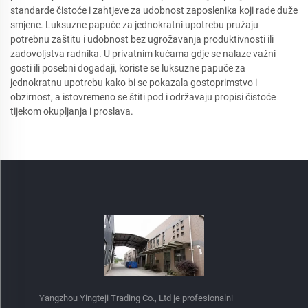
standarde čistoće i zahtjeve za udobnost zaposlenika koji rade duže
smjene. Luksuzne papuče za jednokratni upotrebu pružaju
potrebnu zaštitu i udobnost bez ugrožavanja produktivnosti ili
zadovoljstva radnika. U privatnim kućama gdje se nalaze važni
gosti ili posebni događaji, koriste se luksuzne papuče za
jednokratnu upotrebu kako bi se pokazala gostoprimstvo i
obzirnost, a istovremeno se štiti pod i održavaju propisi čistoće
tijekom okupljanja i proslava.
Yangzhou Yingteji Trading Co., Ltd je profesionalni