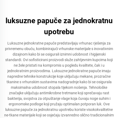
luksuzne papuče za jednokratnu
upotrebu
Luksuzne jednokratne papuče predstavljaju vrhunac rješenja za
privremenu obuću, kombinirajući vrhunske materijale s inovativnim
dizajnom kako bi se osigurali iznimni udobnost i higijenski
standardi. Ovi sofisticirani proizvodi služe zahtjevnim kupcima koji
ne žele pristati na kompromis u pogledu kvalitete, čak i u
jednokratnim proizvodima. Luksuzne jednokratne papuče imaju
napredne tehnike konstrukcije koje uključuju mekane, prozračne
tkanine s vrhunskim sustavima nadogradnje kako bi se osigurala
maksimalna udobnost stopala tijekom nošenja. Tehnološke
značajke uključuju antimikrobne tretmane koji sprečavaju rast
bakterija, svojstva za otpuštanje vlage koja čuvaju noge suhim i
ergonomske podloge koji pružaju optimalan potporan luk. Ove
luksuzne papuče za jednokratnu upotrebu koriste visokokvalitetne
ne-tkane materijale koji se osjećaju izvanredno slično tradicionalnim