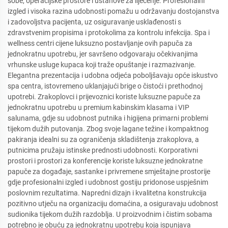
sobe, operacijske prostore i ustanove za liječenje. Profesionalni
izgled i visoka razina udobnosti pomažu u održavanju dostojanstva
i zadovoljstva pacijenta, uz osiguravanje usklađenosti s
zdravstvenim propisima i protokolima za kontrolu infekcija. Spa i
wellness centri cijene luksuzno postavljanje ovih papuča za
jednokratnu upotrebu, jer savršeno odgovaraju očekivanjima
vrhunske usluge kupaca koji traže opuštanje i razmazivanje.
Elegantna prezentacija i udobna odjeća poboljšavaju opće iskustvo
spa centra, istovremeno uklanjajući brige o čistoći i prethodnoj
upotrebi. Zrakoplovci i prijevoznici koriste luksuzne papuče za
jednokratnu upotrebu u premium kabinskim klasama i VIP
salunama, gdje su udobnost putnika i higijena primarni problemi
tijekom dužih putovanja. Zbog svoje lagane težine i kompaktnog
pakiranja idealni su za ograničenja skladištenja zrakoplova, a
putnicima pružaju istinske prednosti udobnosti. Korporativni
prostori i prostori za konferencije koriste luksuzne jednokratne
papuče za događaje, sastanke i privremene smještajne prostorije
gdje profesionalni izgled i udobnost gostiju pridonose uspješnim
poslovnim rezultatima. Napredni dizajn i kvalitetna konstrukcija
pozitivno utječu na organizaciju domaćina, a osiguravaju udobnost
sudionika tijekom dužih razdoblja. U proizvodnim i čistim sobama
potrebno je obuću za jednokratnu upotrebu koja ispunjava