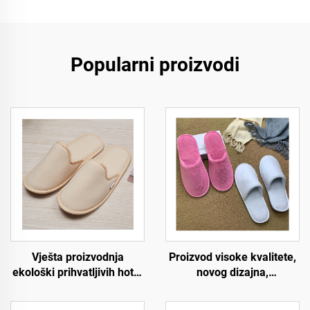
Popularni proizvodi
Vješta proizvodnja
Proizvod visoke kvalitete,
ekološki prihvatljivih hotel
novog dizajna,
papuča, mekih i udobnih
prilagođene izvedbe,
biorazgradivih papuča za
protuklizne udobne meke