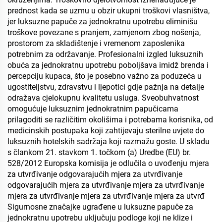
prednost kada se uzmu u obzir ukupni troškovi vlasništva,
jer luksuzne papuče za jednokratnu upotrebu eliminišu
troškove povezane s pranjem, zamjenom zbog nošenja,
prostorom za skladištenje i vremenom zaposlenika
potrebnim za održavanje. Profesionalni izgled luksuznih
obuća za jednokratnu upotrebu poboljšava imidž brenda i
percepciju kupaca, što je posebno važno za poduzeća u
ugostiteljstvu, zdravstvu i ljepotici gdje pažnja na detalje
odražava cjelokupnu kvalitetu usluga. Sveobuhvatnost
omogućuje luksuznim jednokratnim papučicama
prilagoditi se različitim okolišima i potrebama korisnika, od
medicinskih postupaka koji zahtijevaju sterilne uvjete do
luksuznih hotelskih sadržaja koji razmažu goste. U skladu
s člankom 21. stavkom 1. točkom (a) Uredbe (EU) br.
528/2012 Europska komisija je odlučila o uvođenju mjera
za utvrđivanje odgovarajućih mjera za utvrđivanje
odgovarajućih mjera za utvrđivanje mjera za utvrđivanje
mjera za utvrđivanje mjera za utvrđivanje mjera za utvrđ
Sigurnosne značajke ugrađene u luksuzne papuče za
jednokratnu upotrebu uključuju podloge koji ne klize i