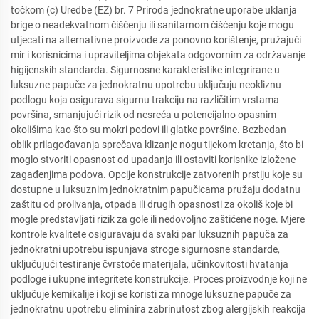
točkom (c) Uredbe (EZ) br. 7 Priroda jednokratne uporabe uklanja
brige o neadekvatnom čišćenju ili sanitarnom čišćenju koje mogu
utjecati na alternativne proizvode za ponovno korištenje, pružajući
mir i korisnicima i upraviteljima objekata odgovornim za održavanje
higijenskih standarda. Sigurnosne karakteristike integrirane u
luksuzne papuče za jednokratnu upotrebu uključuju neokliznu
podlogu koja osigurava sigurnu trakciju na različitim vrstama
površina, smanjujući rizik od nesreća u potencijalno opasnim
okolišima kao što su mokri podovi ili glatke površine. Bezbedan
oblik prilagođavanja sprečava klizanje nogu tijekom kretanja, što bi
moglo stvoriti opasnost od upadanja ili ostaviti korisnike izložene
zagađenjima podova. Opcije konstrukcije zatvorenih prstiju koje su
dostupne u luksuznim jednokratnim papučicama pružaju dodatnu
zaštitu od prolivanja, otpada ili drugih opasnosti za okoliš koje bi
mogle predstavljati rizik za gole ili nedovoljno zaštićene noge. Mjere
kontrole kvalitete osiguravaju da svaki par luksuznih papuča za
jednokratni upotrebu ispunjava stroge sigurnosne standarde,
uključujući testiranje čvrstoće materijala, učinkovitosti hvatanja
podloge i ukupne integritete konstrukcije. Proces proizvodnje koji ne
uključuje kemikalije i koji se koristi za mnoge luksuzne papuče za
jednokratnu upotrebu eliminira zabrinutost zbog alergijskih reakcija