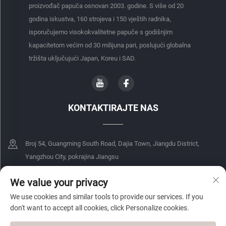
proizvođač papuča osnovan 2003. godine. S više od 20
godina iskustva, 160 strojeva i 150 vještih radnika,
isporučujemo visokokvalitetne papuče s godišnjim
kapacitetom većim od 30 milijuna pari, poslujući globalna
tržišta uključujući Japan, Koreu i SAD.
KONTAKTIRAJTE NAS
Broj 54, Guangming South Road, Dajia Town, Jiangdu District,
Yangzhou City, pokrajina Jiangsu
+86-18068849339
We value your privacy
We use cookies and similar tools to provide our services. If you
[email protected]
don't want to accept all cookies, click Personalize cookies.