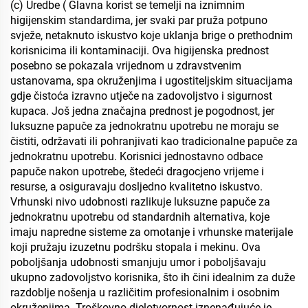
(c) Uredbe ( Glavna korist se temelji na iznimnim
higijenskim standardima, jer svaki par pruža potpuno
svježe, netaknuto iskustvo koje uklanja brige o prethodnim
korisnicima ili kontaminaciji. Ova higijenska prednost
posebno se pokazala vrijednom u zdravstvenim
ustanovama, spa okruženjima i ugostiteljskim situacijama
gdje čistoća izravno utječe na zadovoljstvo i sigurnost
kupaca. Još jedna značajna prednost je pogodnost, jer
luksuzne papuče za jednokratnu upotrebu ne moraju se
čistiti, održavati ili pohranjivati kao tradicionalne papuče za
jednokratnu upotrebu. Korisnici jednostavno odbace
papuče nakon upotrebe, štedeći dragocjeno vrijeme i
resurse, a osiguravaju dosljedno kvalitetno iskustvo.
Vrhunski nivo udobnosti razlikuje luksuzne papuče za
jednokratnu upotrebu od standardnih alternativa, koje
imaju napredne sisteme za omotanje i vrhunske materijale
koji pružaju izuzetnu podršku stopala i mekinu. Ova
poboljšanja udobnosti smanjuju umor i poboljšavaju
ukupno zadovoljstvo korisnika, što ih čini idealnim za duže
razdoblje nošenja u različitim profesionalnim i osobnim
okruženjima. Troškovno djelotvornost iznenađujuće je