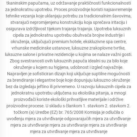
tkaninskim papučama, uz održavanje praktičnosti funkcionalnosti
za jednokratnu upotrebu. Proces proizvodnje koristi najsavremenije
tehnike vezanja koje uklanjaju potrebu za tradicionalnim šavovima,
stvarajući nepromijenjenu konstrukciju koja sprečava iritaciju i
osigurava izdržljivost tijekom trajanja trajanja. Upotreba luksuznih
cipela za jednokratnu upotrebu obuhvaća brojne industrije i
okruženja, uključujući premium hotele, ekskluzivne spa centre,
vrhunske medicinske ustanove, luksuzne zrakoplovne tvrtke,
luksuzne salone i privatne rezidencije u kojima se nalaze važni gosti.
Zbog svestranosti ovih luksuznih papuča idealni su za bilo koje
okruženje u kojem su higijena, udobnost i izgled najvažnije.
Napravljen je sofisticiran dizajn koji uključuje suptilne mogućnosti
za brendiranje i elegantne boje koje dopunjuju luksuzno okruženje
bez da izgledaju jeftino ili privremeno. U razvoju luksuznih cipela za
jednokratnu upotrebu uključena su ekološka pitanja, a mnogi
proizvođači koriste ekološki prihvatljive materijale i održive
proizvodne procese. U skladu s člankom 1. stavkom 2. stavkom 2.
točkom (a) Uredbe (EZ) br. 765/2008 Komisija je odlučila o
uvođenju mjera za utvrđivanje odgovarajućih mjera za utvrđivanje
mjera za utvrđivanje mjera za utvrđivanje mjera za utvrđivanje
mjera za utvrđivanje mjera za utvrđivanje