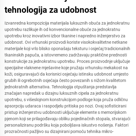
tehnologija za udobnost
Izvanredna kompozicija materijala luksuznih obuća za jednokratnu
upotrebu razlikuje ih od konvencionalne obuće za jednokratnu
upotrebu kroz inovativni izbor tkanine i napredno inženjerstvo za
udobnost. Ovi vrhunski proizvodi koriste visokokvalitetne netkane
materijale koji vrlo blisko oponašaju teksturu i osjećaj tradicionalnih
tkaninskih papuča, a istovremeno zadržavaju praktične prednosti
konstrukcije za jednokratnu upotrebu. Proces proizvodnje uključuje
specijalne vlaknene mješavine koje pružaju vrhunsku mekakost na
koži, osiguravajući da korisnici osjećaju istinsku udobnost umjesto
grubih ili ogrebotnih osjećaja često povezanih s nižom kvalitetom
jednokratnih alternativa. Tehnologija otpuštanja predstavlja
značajan napredak u dizajnu luksuznih cipela za jednokratnu
upotrebu, s višeslojnom konstrukcijom podloge koja pruža odličnu
apsorpciju udaraca i raspodjelu pritiska po nozi. Ovaj sofisticirani
pristup inženjerstvu udobnosti uključuje elemente s memorijskom
pjenom koji se prilagođavaju obliku pojedinačnih stopala, stvarajući
personaliziranu podršku koja poboljšava iskustvo nošenja. Faktori
prozračnosti pažljivo su dizajnirani pomoću tehnika mikro-