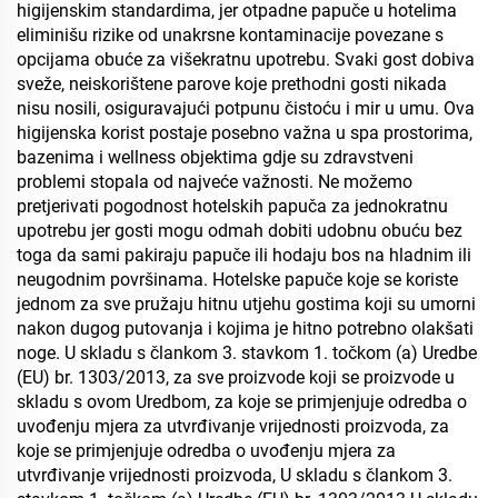
higijenskim standardima, jer otpadne papuče u hotelima
eliminišu rizike od unakrsne kontaminacije povezane s
opcijama obuće za višekratnu upotrebu. Svaki gost dobiva
sveže, neiskorištene parove koje prethodni gosti nikada
nisu nosili, osiguravajući potpunu čistoću i mir u umu. Ova
higijenska korist postaje posebno važna u spa prostorima,
bazenima i wellness objektima gdje su zdravstveni
problemi stopala od najveće važnosti. Ne možemo
pretjerivati pogodnost hotelskih papuča za jednokratnu
upotrebu jer gosti mogu odmah dobiti udobnu obuću bez
toga da sami pakiraju papuče ili hodaju bos na hladnim ili
neugodnim površinama. Hotelske papuče koje se koriste
jednom za sve pružaju hitnu utjehu gostima koji su umorni
nakon dugog putovanja i kojima je hitno potrebno olakšati
noge. U skladu s člankom 3. stavkom 1. točkom (a) Uredbe
(EU) br. 1303/2013, za sve proizvode koji se proizvode u
skladu s ovom Uredbom, za koje se primjenjuje odredba o
uvođenju mjera za utvrđivanje vrijednosti proizvoda, za
koje se primjenjuje odredba o uvođenju mjera za
utvrđivanje vrijednosti proizvoda, U skladu s člankom 3.