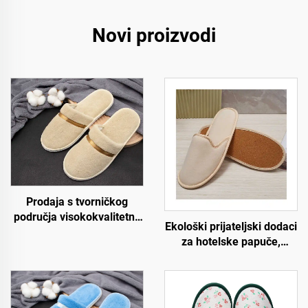
Novi proizvodi
Prodaja s tvorničkog
područja visokokvalitetne
Ekološki prijateljski dodaci
jednokratne papuče od
za hotelske papuče,
koraljnog samura za
gostujuće papuče, OEM
zrakoplovstvo, spa i hotele
jednokratne hotelske
s personaliziranim
papuče za prodaju
logotipom