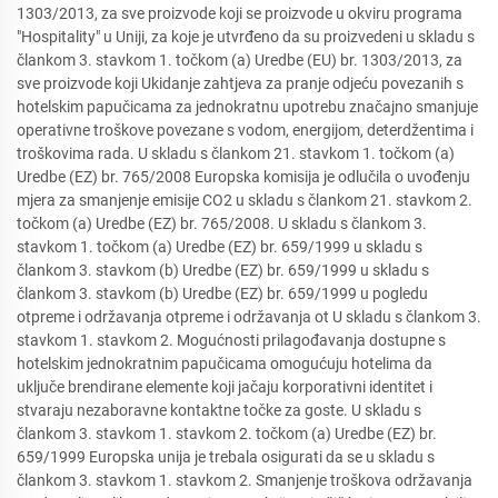
1303/2013, za sve proizvode koji se proizvode u okviru programa
"Hospitality" u Uniji, za koje je utvrđeno da su proizvedeni u skladu s
člankom 3. stavkom 1. točkom (a) Uredbe (EU) br. 1303/2013, za
sve proizvode koji Ukidanje zahtjeva za pranje odjeću povezanih s
hotelskim papučicama za jednokratnu upotrebu značajno smanjuje
operativne troškove povezane s vodom, energijom, deterdžentima i
troškovima rada. U skladu s člankom 21. stavkom 1. točkom (a)
Uredbe (EZ) br. 765/2008 Europska komisija je odlučila o uvođenju
mjera za smanjenje emisije CO2 u skladu s člankom 21. stavkom 2.
točkom (a) Uredbe (EZ) br. 765/2008. U skladu s člankom 3.
stavkom 1. točkom (a) Uredbe (EZ) br. 659/1999 u skladu s
člankom 3. stavkom (b) Uredbe (EZ) br. 659/1999 u skladu s
člankom 3. stavkom (b) Uredbe (EZ) br. 659/1999 u pogledu
otpreme i održavanja otpreme i održavanja ot U skladu s člankom 3.
stavkom 1. stavkom 2. Mogućnosti prilagođavanja dostupne s
hotelskim jednokratnim papučicama omogućuju hotelima da
uključe brendirane elemente koji jačaju korporativni identitet i
stvaraju nezaboravne kontaktne točke za goste. U skladu s
člankom 3. stavkom 1. stavkom 2. točkom (a) Uredbe (EZ) br.
659/1999 Europska unija je trebala osigurati da se u skladu s
člankom 3. stavkom 1. stavkom 2. Smanjenje troškova održavanja