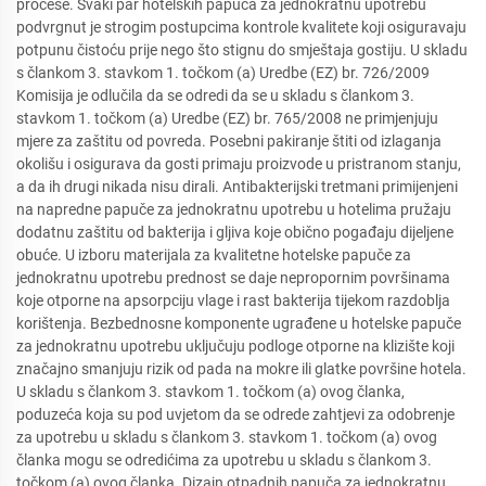
procese. Svaki par hotelskih papuča za jednokratnu upotrebu
podvrgnut je strogim postupcima kontrole kvalitete koji osiguravaju
potpunu čistoću prije nego što stignu do smještaja gostiju. U skladu
s člankom 3. stavkom 1. točkom (a) Uredbe (EZ) br. 726/2009
Komisija je odlučila da se odredi da se u skladu s člankom 3.
stavkom 1. točkom (a) Uredbe (EZ) br. 765/2008 ne primjenjuju
mjere za zaštitu od povreda. Posebni pakiranje štiti od izlaganja
okolišu i osigurava da gosti primaju proizvode u pristranom stanju,
a da ih drugi nikada nisu dirali. Antibakterijski tretmani primijenjeni
na napredne papuče za jednokratnu upotrebu u hotelima pružaju
dodatnu zaštitu od bakterija i gljiva koje obično pogađaju dijeljene
obuće. U izboru materijala za kvalitetne hotelske papuče za
jednokratnu upotrebu prednost se daje nepropornim površinama
koje otporne na apsorpciju vlage i rast bakterija tijekom razdoblja
korištenja. Bezbednosne komponente ugrađene u hotelske papuče
za jednokratnu upotrebu uključuju podloge otporne na klizište koji
značajno smanjuju rizik od pada na mokre ili glatke površine hotela.
U skladu s člankom 3. stavkom 1. točkom (a) ovog članka,
poduzeća koja su pod uvjetom da se odrede zahtjevi za odobrenje
za upotrebu u skladu s člankom 3. stavkom 1. točkom (a) ovog
članka mogu se odredićima za upotrebu u skladu s člankom 3.
točkom (a) ovog članka. Dizajn otpadnih papuča za jednokratnu