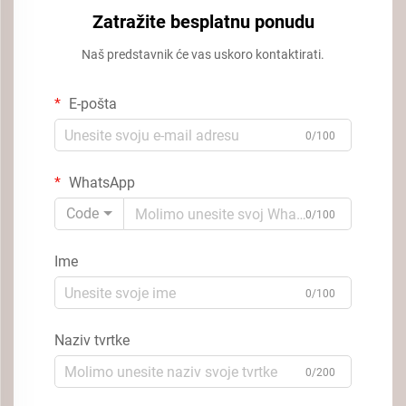
Zatražite besplatnu ponudu
Naš predstavnik će vas uskoro kontaktirati.
E-pošta
0/100
WhatsApp
Code
0/100
Ime
0/100
Naziv tvrtke
0/200