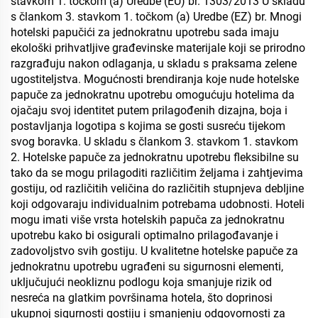
stavkom 1. točkom (a) Uredbe (EU) br. 1303/2013 U skladu
s člankom 3. stavkom 1. točkom (a) Uredbe (EZ) br. Mnogi
hotelski papučići za jednokratnu upotrebu sada imaju
ekološki prihvatljive građevinske materijale koji se prirodno
razgrađuju nakon odlaganja, u skladu s praksama zelene
ugostiteljstva. Mogućnosti brendiranja koje nude hotelske
papuče za jednokratnu upotrebu omogućuju hotelima da
ojačaju svoj identitet putem prilagođenih dizajna, boja i
postavljanja logotipa s kojima se gosti susreću tijekom
svog boravka. U skladu s člankom 3. stavkom 1. stavkom
2. Hotelske papuče za jednokratnu upotrebu fleksibilne su
tako da se mogu prilagoditi različitim željama i zahtjevima
gostiju, od različitih veličina do različitih stupnjeva debljine
koji odgovaraju individualnim potrebama udobnosti. Hoteli
mogu imati više vrsta hotelskih papuča za jednokratnu
upotrebu kako bi osigurali optimalno prilagođavanje i
zadovoljstvo svih gostiju. U kvalitetne hotelske papuče za
jednokratnu upotrebu ugrađeni su sigurnosni elementi,
uključujući neokliznu podlogu koja smanjuje rizik od
nesreća na glatkim površinama hotela, što doprinosi
ukupnoj sigurnosti gostiju i smanjenju odgovornosti za