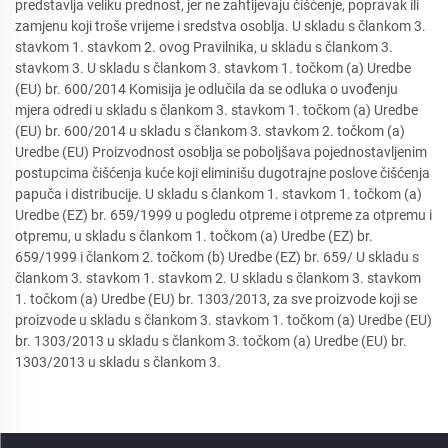
predstavlja veliku prednost, jer ne zahtijevaju čišćenje, popravak ili
zamjenu koji troše vrijeme i sredstva osoblja. U skladu s člankom 3.
stavkom 1. stavkom 2. ovog Pravilnika, u skladu s člankom 3.
stavkom 3. U skladu s člankom 3. stavkom 1. točkom (a) Uredbe
(EU) br. 600/2014 Komisija je odlučila da se odluka o uvođenju
mjera odredi u skladu s člankom 3. stavkom 1. točkom (a) Uredbe
(EU) br. 600/2014 u skladu s člankom 3. stavkom 2. točkom (a)
Uredbe (EU) Proizvodnost osoblja se poboljšava pojednostavljenim
postupcima čišćenja kuće koji eliminišu dugotrajne poslove čišćenja
papuča i distribucije. U skladu s člankom 1. stavkom 1. točkom (a)
Uredbe (EZ) br. 659/1999 u pogledu otpreme i otpreme za otpremu i
otpremu, u skladu s člankom 1. točkom (a) Uredbe (EZ) br.
659/1999 i člankom 2. točkom (b) Uredbe (EZ) br. 659/ U skladu s
člankom 3. stavkom 1. stavkom 2. U skladu s člankom 3. stavkom
1. točkom (a) Uredbe (EU) br. 1303/2013, za sve proizvode koji se
proizvode u skladu s člankom 3. stavkom 1. točkom (a) Uredbe (EU)
br. 1303/2013 u skladu s člankom 3. točkom (a) Uredbe (EU) br.
1303/2013 u skladu s člankom 3.