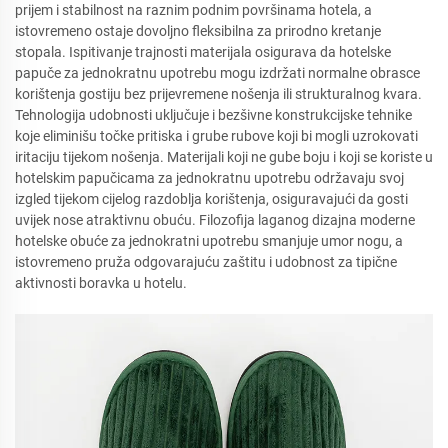
prijem i stabilnost na raznim podnim površinama hotela, a
istovremeno ostaje dovoljno fleksibilna za prirodno kretanje
stopala. Ispitivanje trajnosti materijala osigurava da hotelske
papuče za jednokratnu upotrebu mogu izdržati normalne obrasce
korištenja gostiju bez prijevremene nošenja ili strukturalnog kvara.
Tehnologija udobnosti uključuje i bezšivne konstrukcijske tehnike
koje eliminišu točke pritiska i grube rubove koji bi mogli uzrokovati
iritaciju tijekom nošenja. Materijali koji ne gube boju i koji se koriste u
hotelskim papučicama za jednokratnu upotrebu održavaju svoj
izgled tijekom cijelog razdoblja korištenja, osiguravajući da gosti
uvijek nose atraktivnu obuću. Filozofija laganog dizajna moderne
hotelske obuće za jednokratni upotrebu smanjuje umor nogu, a
istovremeno pruža odgovarajuću zaštitu i udobnost za tipične
aktivnosti boravka u hotelu.