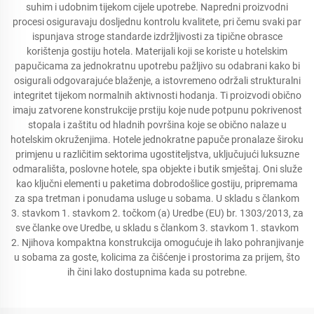
suhim i udobnim tijekom cijele upotrebe. Napredni proizvodni
procesi osiguravaju dosljednu kontrolu kvalitete, pri čemu svaki par
ispunjava stroge standarde izdržljivosti za tipične obrasce
korištenja gostiju hotela. Materijali koji se koriste u hotelskim
papučicama za jednokratnu upotrebu pažljivo su odabrani kako bi
osigurali odgovarajuće blaženje, a istovremeno održali strukturalni
integritet tijekom normalnih aktivnosti hodanja. Ti proizvodi obično
imaju zatvorene konstrukcije prstiju koje nude potpunu pokrivenost
stopala i zaštitu od hladnih površina koje se obično nalaze u
hotelskim okruženjima. Hotele jednokratne papuče pronalaze široku
primjenu u različitim sektorima ugostiteljstva, uključujući luksuzne
odmarališta, poslovne hotele, spa objekte i butik smještaj. Oni služe
kao ključni elementi u paketima dobrodošlice gostiju, pripremama
za spa tretman i ponudama usluge u sobama. U skladu s člankom
3. stavkom 1. stavkom 2. točkom (a) Uredbe (EU) br. 1303/2013, za
sve članke ove Uredbe, u skladu s člankom 3. stavkom 1. stavkom
2. Njihova kompaktna konstrukcija omogućuje ih lako pohranjivanje
u sobama za goste, kolicima za čišćenje i prostorima za prijem, što
ih čini lako dostupnima kada su potrebne.