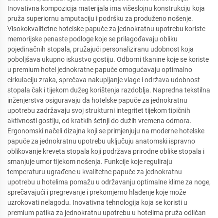
Inovativna kompozicija materijala ima višeslojnu konstrukciju koja
pruža superiornu amputaciju i podršku za produženo nošenje.
Visokokvalitetne hotelske papuče za jednokratnu upotrebu koriste
memorijske penaste podloge koje se prilagođavaju obliku
pojedinačnih stopala, pružajući personaliziranu udobnost koja
poboljšava ukupno iskustvo gostiju. Odborni tkanine koje se koriste
u premium hotel jednokratne papuče omogućavaju optimalno
cirkulaciju zraka, sprečava nakupljanje vlage i održava udobnost
stopala čak i tijekom dužeg korištenja razdoblja. Napredna tekstilna
inženjerstva osiguravaju da hotelske papuče za jednokratnu
upotrebu zadržavaju svoj strukturni integritet tijekom tipičnih
aktivnosti gostiju, od kratkih šetnji do dužih vremena odmora.
Ergonomski načeli dizajna koji se primjenjuju na moderne hotelske
papuče za jednokratnu upotrebu uključuju anatomski ispravno
oblikovanje kreveta stopala koji podržava prirodne oblike stopala i
smanjuje umor tijekom nošenja. Funkcije koje reguliraju
temperaturu ugrađene u kvalitetne papuče za jednokratnu
upotrebu u hotelima pomažu u održavanju optimalne klime za noge,
sprečavajući i pregrevanje i prekomjerno hlađenje koje može
uzrokovati nelagodu. Inovativna tehnologija koja se koristi u
premium patika za jednokratnu upotrebu u hotelima pruža odličan