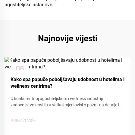
ugostiteljske ustanove.
Najnovije vijesti
05
Dec
Kako spa papuče poboljšavaju udobnost u hotelima i
wellness centrima?
U konkurentnoj ugostiteljskom i wellness industriji
zadovoljstvo gostiju u velikoj mjeri ovisi o pažnji na detalje i
udobnosti. Među mnogim kontaktnim točkama koje utječu
na iskustvo gostiju, spa papuče igraju ključnu ulogu u
PRIKAŽI VIŠE
stvaranju osjećaja...