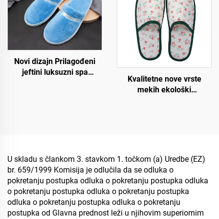
Novi dizajn Prilagođeni
jeftini luksuzni spa
Kvalitetne nove vrste
prijedlozi za hotelske sobe
mekih ekološki
za zrakoplove i hotele
prihvatljivih hotelskih
papuča, degradabilne
ekološke papuče za hotele
i zrakoplove
U skladu s člankom 3. stavkom 1. točkom (a) Uredbe (EZ)
br. 659/1999 Komisija je odlučila da se odluka o
pokretanju postupka odluka o pokretanju postupka odluka
o pokretanju postupka odluka o pokretanju postupka
odluka o pokretanju postupka odluka o pokretanju
postupka od Glavna prednost leži u njihovim superiornim