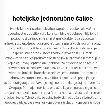
hoteljske jednoručne šalice
Hotele koje koriste jednokratne papuče predstavljaju važnu
pogodnost u ugostiteljstvu koja kombinuje udobnost, higijenu i
pogodnost za moderne smještajne objekte. Ove obuće za
jednokratnu upotrebu posebno je dizajnirana tako da gostima pruži
čistu, udobnu zaštitu stopala tijekom boravka, uz održavanje
najviših standarda čistoće i zadovoljstva gostiju. Hotele
jednokratne papuče proizvedene su od lakih, prozračnih materijala
koji osiguravaju optimalan udobnost za privremeno nošenje, a
istovremeno su troškovno učinkovite za ugostiteljske ustanove.
Primarna funkcija hotelskih cipela za jednokratnu upotrebu ne
obuhvaća samo osnovnu zaštitu stopala, već i poboljšanje
udobnosti gostiju, održavanje higijene i upravljanje dojmom brenda.
Ove papuče imaju neokliznu podlažju koja osigurava sigurno
stojanje na raznim podnim površinama hotela, uključujući mramor,
pločice i tepih. Tehnološke osobine hotelskih papuča za jednokratnu
upotrebu uključuju svojstva koja odvajaju vlagu i koja čuvaju noge