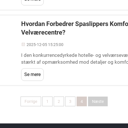
rolle for at skabe...
Hvordan Forbedrer Spaslippers Komfo
Velværecentre?
2025-12-05 15:25:00
I den konkurrencedyrkede hotelle- og velværsev
stærkt af opmærksomhed mod detaljer og komfor
berøringspunkter, der påvirker gæsteoplevelsen, sp
Se mere
skabe en følelse af...
Forrige
1
2
3
4
Næste