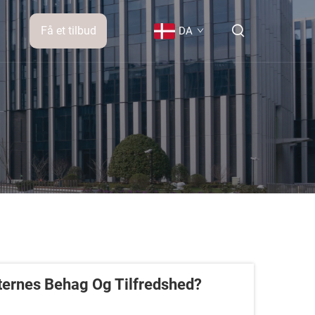
Få et tilbud
DA
ternes Behag Og Tilfredshed?