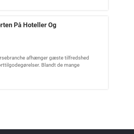
rten På Hoteller Og
ærsebranche afhænger gæste tilfredshed
ttilgodegørelser. Blandt de mange
iller spa-selskå en afgørende rolle for at