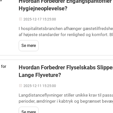
Hvordan Forbedrer Engangspantoffler
Hygiejneoplevelse?
2025-12-17 15:25:00
I hospitalitetsbranchen afhænger gæstetilfredshe
af højeste standarder for renlighed og komfort. Bla
en positiv gæsteoplevelse, spiller disposable hote
Se mere
Hvordan Forbedrer Flyselskabs Slippe
Lange Flyveture?
2025-12-11 15:25:00
Langdistanceflyvninger stiller unikke krav til p
perioder, ændringer i kabtryk og begrænset bevæg
forskellige komforttilgodegørelser, som flyselselsk
Se mere