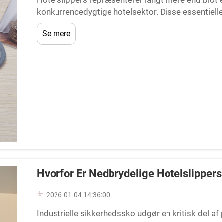
Hotelslippers repræsenterer langt mere end blot
konkurrencedygtige hotelsektor. Disse essentielle 
virksomheds opmærksomhed på detaljer og engag
Se mere
Hvorfor Er Nedbrydelige Hotelslipper
2026-01-04 14:36:00
Industrielle sikkerhedssko udgør en kritisk del a