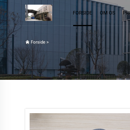
FORSIDE
OM OS
PR
Forside
>