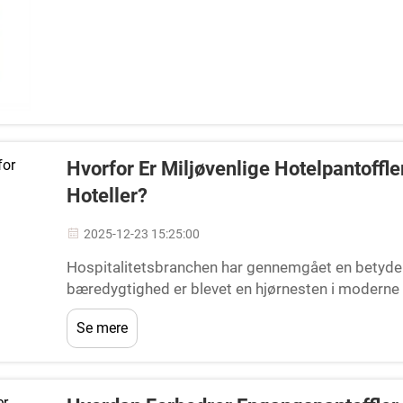
Hvorfor Er Miljøvenlige Hotelpantoffl
Hoteller?
2025-12-23 15:25:00
Hospitalitetsbranchen har gennemgået en betydeli
bæredygtighed er blevet en hjørnesten i moderne h
at miljøansvar ikke blot er en trend, men en f...
Se mere