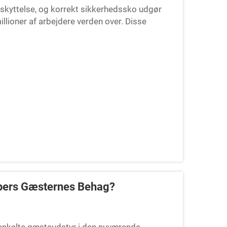
skyttelse, og korrekt sikkerhedssko udgør
llioner af arbejdere verden over. Disse
skyttelse mod utallige...
ppers Gæsternes Behag?