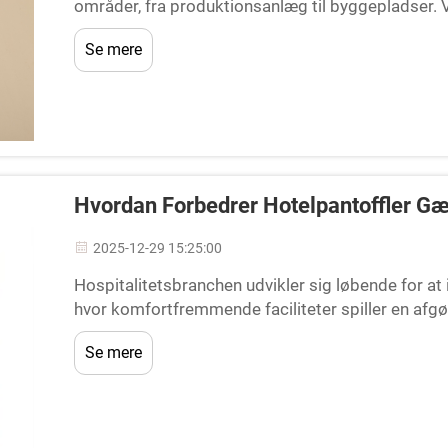
områder, fra produktionsanlæg til byggepladser. 
sikkerhedssko kan ikke overvurderes...
Se mere
Hvordan Forbedrer Hotelpantoffler G
2025-12-29 15:25:00
Hospitalitetsbranchen udvikler sig løbende for 
hvor komfortfremmende faciliteter spiller en afgø
Blandt disse væsentlige komfortartikler er hotel
Se mere
faktor...