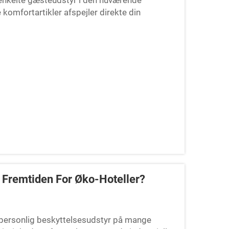
 enkelte gæsteudstyr i den nuværende
komfortartikler afspejler direkte din
ement for gæstetilfredshed. Qu...
s Fremtiden For Øko-Hoteller?
f personlig beskyttelsesudstyr på mange