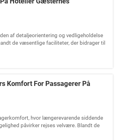
 På Hoteller Gæsternes
den af detaljeorientering og vedligeholdelse
ndt de væsentlige faciliteter, der bidrager til
lbadeslipper en...
rs Komfort For Passagerer På
assagerkomfort, hvor længerevarende siddende
elighed påvirker rejses velvære. Blandt de
aberne tilbyder, spiller flyselskå en vigtig