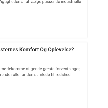
Vigtigheden af at vælge passende industrielle
æsternes Komfort Og Oplevelse?
at imødekomme stigende gæste forventninger,
rende rolle for den samlede tilfredshed.
badeslipper fremtrådt som en betydelig