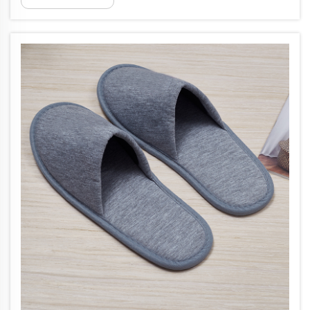
riachtanach i gcoinne uimhir mhór...