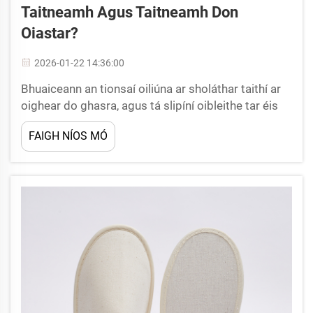
Taitneamh Agus Taitneamh Don
Oiastar?
2026-01-22 14:36:00
Bhuaiceann an tionsaí oiliúna ar sholáthar taithí ar
oighear do ghasra, agus tá slipíní oibleithe tar éis
éirí in asbhreithniú ríthábhachtach a dhéanann
FAIGH NÍOS MÓ
tionchar suntasach ar thaitneamh lucht cuairte.
Soláthraíonn na míreanna simplí ach riachtanacha
seo taitneamh dála d'fhaghail...