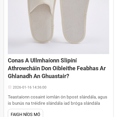
Conas A Ullmhaíonn Slipíní
Athrowcháin Don Oibleithe Feabhas Ar
Ghlanadh An Ghuastair?
2026-01-16 14:36:00
Teastaíonn cosaint iomlán ón bpost slándála, agus
is bunús na tréidire slándála iad bróga slándála
ceart do mhilíún oibrithe ar fud an domhain.
FAIGH NÍOS MÓ
Soláthraíonn na réitigh speisialta cois-seo cosaint