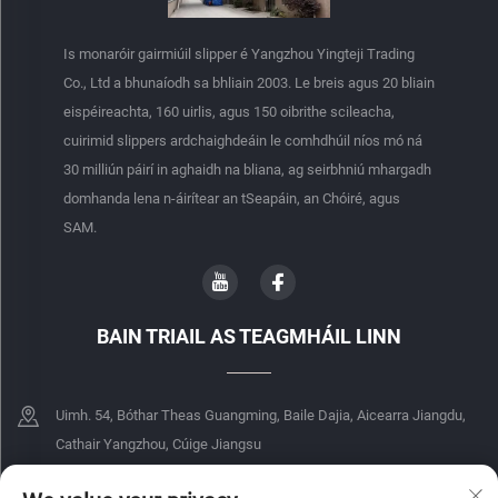
Is monaróir gairmiúil slipper é Yangzhou Yingteji Trading
Co., Ltd a bhunaíodh sa bhliain 2003. Le breis agus 20 bliain
eispéireachta, 160 uirlis, agus 150 oibrithe scileacha,
cuirimid slippers ardchaighdeáin le comhdhúil níos mó ná
30 milliún páirí in aghaidh na bliana, ag seirbhniú mhargadh
domhanda lena n-áirítear an tSeapáin, an Chóiré, agus
SAM.
BAIN TRIAIL AS TEAGMHÁIL LINN
Uimh. 54, Bóthar Theas Guangming, Baile Dajia, Aicearra Jiangdu,
Cathair Yangzhou, Cúige Jiangsu
+86-18068849339