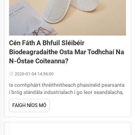
Cén Fáth A Bhfuil Sléibéir
Biodeagradaithe Osta Mar Todhchaí Na
N-Óstae Coiteanna?
2026-01-04 14:36:00
Is comhpháirt thréithnitheach phaisinéid pearsanta
í bróg slándála industrialach i go leor seandálacha,
ó phlandaí monaraithe go dtí taipáltáin tógála. Ní
FAIGH NÍOS MÓ
féidir tábhacht roghnú bróga slándála industrialach
oiriúnach a thrácht. Ní féidir...