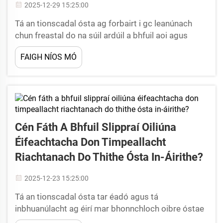
2025-12-29 15:25:00
Tá an tionscadal ósta ag forbairt i gc leanúnach
chun freastal do na súil ardúil a bhfuil aoi agus
tábhacht mhór leagtha ar mhíreáin taitneamh a
FAIGH NÍOS MÓ
chinntiúint taitneamh iomlán. I measc na míreáin
riachtanacha seo, tá slipíní óstá ag éirí mar
fhachtóir suntasach sa...
Cén Fáth A Bhfuil Slippraí Oiliúna
Éifeachtacha Don Timpeallacht
Riachtanach Do Thithe Ósta In-Áirithe?
2025-12-23 15:25:00
Tá an tionscadal ósta tar éadó agus tá
inbhuanúlacht ag éirí mar bhonnchloch oibre óstae
na linne. Tá óstáí ar fud an domhain ag aithint go