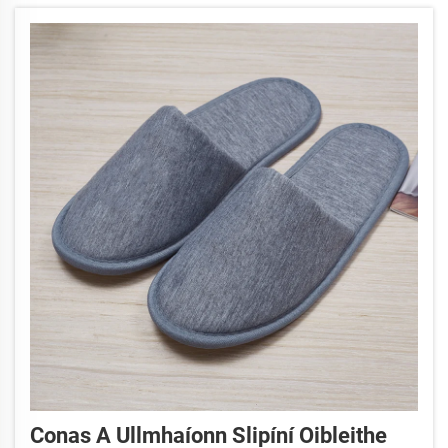
Conas A Ullmhaíonn Slipíní Oibleithe