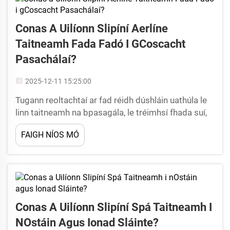
Conas A Uilíonn Slipíní Aerlíne
Taitneamh Fada Fadó I GCoscacht
Pasachálaí?
2025-12-11 15:25:00
Tugann reoltachtaí ar fad réidh dúshláin uathúla le
linn taitneamh na bpasagála, le tréimhsí fhada suí,
athruithe i bhfórsa cabana agus mórdhulra teoranta
FAIGH NÍOS MÓ
ag baint leis an dtaitneamh ar siúl. I measc na n-
aicmhithe taitneamh a sholáthraítear ag aerlínte,
imríonn slipreáin aerlíne ról ríthábhachtach i...
Conas A Uilíonn Slipíní Spá Taitneamh I
NOstáin Agus Ionad Sláinte?