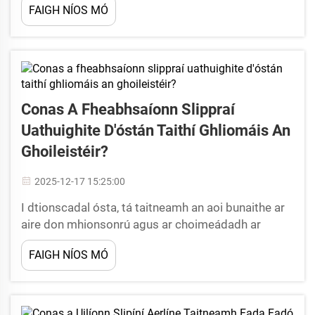
FAIGH NÍOS MÓ
bhfuil freagracht timpeall an timpeallachta níos mó
ná ach tréad ach go bhfuil sé...
Conas A Fheabhsaíonn Slippraí
Uathuighite D'óstán Taithí Ghliomáis An
Ghoileistéir?
2025-12-17 15:25:00
I dtionscadal ósta, tá taitneamh an aoi bunaithe ar
aire don mhionsonrú agus ar choimeádadh ar
ardchaighdeáin glanrúis agus taitneamh. I measc
FAIGH NÍOS MÓ
na míreáin riachtanacha a chuidíonn le taithí
dearfach an aoi, tá slipíní aonuaistrithe óstá ag...