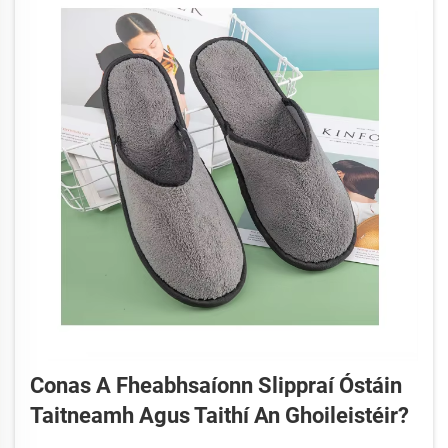
Conas A Fheabhsaíonn Slippraí Óstáin
Taitneamh Agus Taithí An Ghoileistéir?