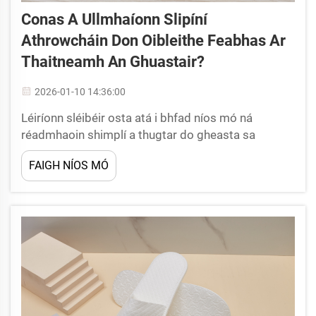
Conas A Ullmhaíonn Slipíní
Athrowcháin Don Oibleithe Feabhas Ar
Thaitneamh An Ghuastair?
2026-01-10 14:36:00
Léiríonn sléibéir osta atá i bhfad níos mó ná
réadmhaoin shimplí a thugtar do gheasta sa
tionscal ósta láithreachta inniu. Seo é beartas ar
FAIGH NÍOS MÓ
leithligh agus tiomantas do chuspóir an bhaile ósta
a léiríonn na míreanna seo riachtanacha seo maidir
le solúbthacht. Qu...