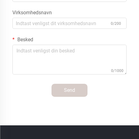
Virksomhedsnavn
0/200
Besked
0/1000
Send