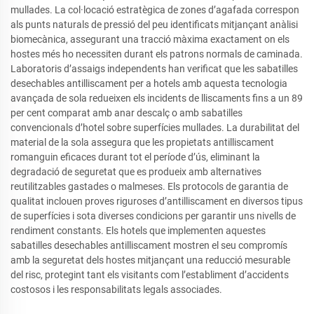
mullades. La col·locació estratègica de zones d’agafada correspon
als punts naturals de pressió del peu identificats mitjançant anàlisi
biomecànica, assegurant una tracció màxima exactament on els
hostes més ho necessiten durant els patrons normals de caminada.
Laboratoris d’assaigs independents han verificat que les sabatilles
desechables antilliscament per a hotels amb aquesta tecnologia
avançada de sola redueixen els incidents de lliscaments fins a un 89
per cent comparat amb anar descalç o amb sabatilles
convencionals d’hotel sobre superfícies mullades. La durabilitat del
material de la sola assegura que les propietats antilliscament
romanguin eficaces durant tot el període d’ús, eliminant la
degradació de seguretat que es produeix amb alternatives
reutilitzables gastades o malmeses. Els protocols de garantia de
qualitat inclouen proves riguroses d’antilliscament en diversos tipus
de superfícies i sota diverses condicions per garantir uns nivells de
rendiment constants. Els hotels que implementen aquestes
sabatilles desechables antilliscament mostren el seu compromís
amb la seguretat dels hostes mitjançant una reducció mesurable
del risc, protegint tant els visitants com l’establiment d’accidents
costosos i les responsabilitats legals associades.