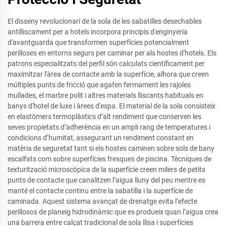
El disseny revolucionari de la sola de les sabatilles desechables
antilliscament per a hotels incorpora principis d'enginyeria
d'avantguarda que transformen superfícies potencialment
perilloses en entorns segurs per caminar per als hostes d'hotels. Els
patrons especialitzats del perfil són calculats científicament per
maximitzar l'àrea de contacte amb la superfície, alhora que creen
múltiples punts de fricció que agafen fermament les rajoles
mullades, el marbre polit i altres materials lliscants habituals en
banys d'hotel de luxe i àrees d'espa. El material de la sola consisteix
en elastòmers termoplàstics d’alt rendiment que conserven les
seves propietats d’adherència en un ampli rang de temperatures i
condicions d’humitat, assegurant un rendiment constant en
matèria de seguretat tant si els hostes caminen sobre sols de bany
escalfats com sobre superfícies fresques de piscina. Tècniques de
texturització microscòpica de la superfície creen milers de petits
punts de contacte que canalitzen l’aigua lluny del peu mentre es
manté el contacte continu entre la sabatilla i la superfície de
caminada. Aquest sistema avançat de drenatge evita l’efecte
perillosos de planeig hidrodinàmic que es produeix quan l’aigua crea
una barrera entre calçat tradicional de sola llisa i superfícies