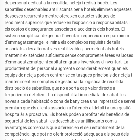
de personal dedicat a la recollida, neteja i redistribució. Les
sabatilles desechables antilliscants per a hotels eliminen aquestes
despeses recurrents mentre ofereixen característiques de
rendiment superiors que redueixen l'exposició a responsabilitats i
els costos d'assegurança associats a accidents dels hostes. El
sistema simplificat de gestió d'inventari requereix un espai mínim
d'emmagatzematge i elimina els complexos requisits de talla
associats a les alternatives reutilitzables, permetent als hotels
mantenir existències suficients sense comprometre àrees valuoses
d'emmagatzematge ni capital en grans inversions d'inventari. La
productivitat del personal augmenta considerablement quan els
equips de neteja poden centrar-se en tasques principals de neteja i
manteniment en comptes de gestionar la logística de recollida i
distribució de sabatilles, que no aporta cap valor directe a
l'experiència del client. La disponibilitat immediata de sabatilles
noves a cada habitació o zona de bany crea una impressió de servei
premium que els clients associen a l'atenció al detall i a una gestió
hospitalària proactiva. Els hotels poden aprofitar els beneficis de
seguretat de les sabatilles desechables antilliscants com a
avantatges comercials que diferencien el seu establiment de la
competència, que pot no oferir protecció adequada als peus dels