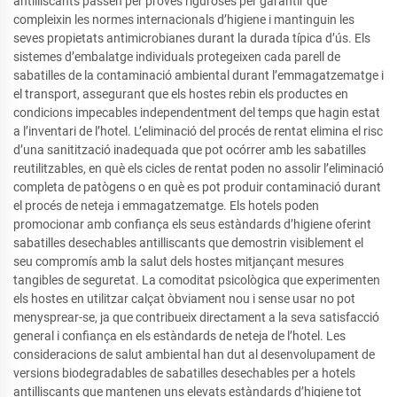
antilliscants passen per proves riguroses per garantir que
compleixin les normes internacionals d’higiene i mantinguin les
seves propietats antimicrobianes durant la durada típica d’ús. Els
sistemes d’embalatge individuals protegeixen cada parell de
sabatilles de la contaminació ambiental durant l’emmagatzematge i
el transport, assegurant que els hostes rebin els productes en
condicions impecables independentment del temps que hagin estat
a l’inventari de l’hotel. L’eliminació del procés de rentat elimina el risc
d’una sanitització inadequada que pot ocórrer amb les sabatilles
reutilitzables, en què els cicles de rentat poden no assolir l’eliminació
completa de patògens o en què es pot produir contaminació durant
el procés de neteja i emmagatzematge. Els hotels poden
promocionar amb confiança els seus estàndards d’higiene oferint
sabatilles desechables antilliscants que demostrin visiblement el
seu compromís amb la salut dels hostes mitjançant mesures
tangibles de seguretat. La comoditat psicològica que experimenten
els hostes en utilitzar calçat òbviament nou i sense usar no pot
menysprear-se, ja que contribueix directament a la seva satisfacció
general i confiança en els estàndards de neteja de l’hotel. Les
consideracions de salut ambiental han dut al desenvolupament de
versions biodegradables de sabatilles desechables per a hotels
antilliscants que mantenen uns elevats estàndards d’higiene tot