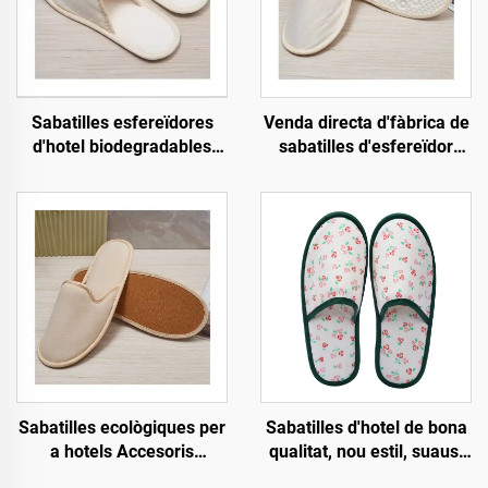
Sabatilles esfereïdores
Venda directa d'fàbrica de
d'hotel biodegradables
sabatilles d'esfereïdor
ecològiques de marca
amb sola de pasta,
xinesa amb sola de pasta i
ecològiques, amb logotip
punta tancada, sabatilles
personalitzat, sabatilles
desechables per a
d'hotel desechables
companyies aèries
Sabatilles ecològiques per
Sabatilles d'hotel de bona
a hotels Accesoris
qualitat, nou estil, suaus,
Sabatilles per a convidats
ecològiques i