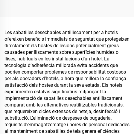
OEM Sabatilles
biodegradables, sabatilles
desechables per a hotel a
ecològiques per a
la venda
companyies aèries
Les sabatilles desechables antilliscament per a hotels
ofereixen beneficis immediats de seguretat que protegeixen
directament els hostes de lesions potencialment greus
causades per lliscaments sobre superfícies humides o
llises, habituals en les instal·lacions d’un hotel. La
tecnologia d’adherència millorada evita accidents que
podrien comportar problemes de responsabilitat costosos
per als operadors d’hotels, alhora que millora la confiança i
satisfacció dels hostes durant la seva estada. Els hotels
experimenten estalvis significatius mitjançant la
implementació de sabatilles desechables antilliscament
comparat amb les alternatives reutilitzables tradicionals,
que requereixen cicles extensos de neteja, desinfecció i
substitució. L’eliminació de despeses de bugaderia,
requisits d’emmagatzematge i hores de personal dedicades
al manteniment de sabatilles de tela genera eficiències