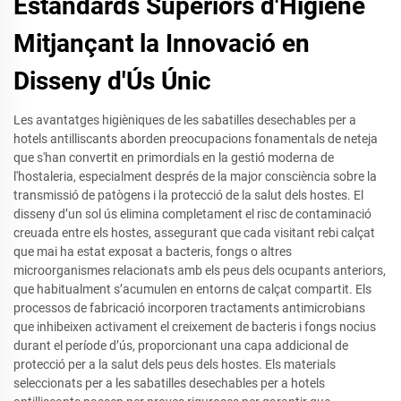
Estàndards Superiors d'Higiene
Mitjançant la Innovació en
Disseny d'Ús Únic
Les avantatges higièniques de les sabatilles desechables per a
hotels antilliscants aborden preocupacions fonamentals de neteja
que s'han convertit en primordials en la gestió moderna de
l'hostaleria, especialment després de la major consciència sobre la
transmissió de patògens i la protecció de la salut dels hostes. El
disseny d’un sol ús elimina completament el risc de contaminació
creuada entre els hostes, assegurant que cada visitant rebi calçat
que mai ha estat exposat a bacteris, fongs o altres
microorganismes relacionats amb els peus dels ocupants anteriors,
que habitualment s’acumulen en entorns de calçat compartit. Els
processos de fabricació incorporen tractaments antimicrobians
que inhibeixen activament el creixement de bacteris i fongs nocius
durant el període d’ús, proporcionant una capa addicional de
protecció per a la salut dels peus dels hostes. Els materials
seleccionats per a les sabatilles desechables per a hotels