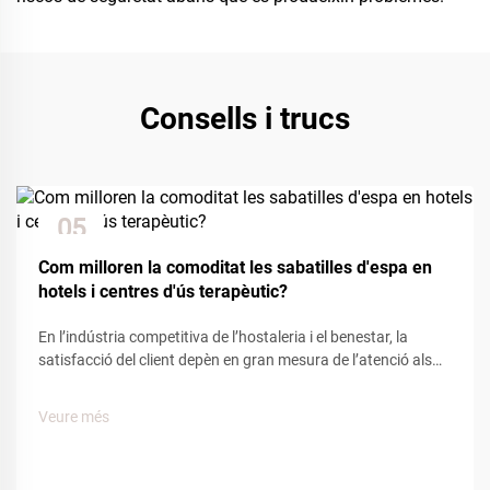
Consells i trucs
05
Dec
Com milloren la comoditat les sabatilles d'espa en
hotels i centres d'ús terapèutic?
En l’indústria competitiva de l’hostaleria i el benestar, la
satisfacció del client depèn en gran mesura de l’atenció als
detalls i les comoditats. Entre els nombrosos elements que
influeixen en l’experiència del client, les sabatilles d’espa
Veure més
tenen un paper clau per crear una sensació de...