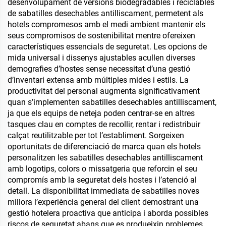
desenvolupament de versions biodegradables i reciclables
de sabatilles desechables antilliscament, permetent als
hotels compromesos amb el medi ambient mantenir els
seus compromisos de sostenibilitat mentre ofereixen
característiques essencials de seguretat. Les opcions de
mida universal i dissenys ajustables acullen diverses
demografies d’hostes sense necessitat d’una gestió
d’inventari extensa amb múltiples mides i estils. La
productivitat del personal augmenta significativament
quan s’implementen sabatilles desechables antilliscament,
ja que els equips de neteja poden centrar-se en altres
tasques clau en comptes de recollir, rentar i redistribuir
calçat reutilitzable per tot l’establiment. Sorgeixen
oportunitats de diferenciació de marca quan els hotels
personalitzen les sabatilles desechables antilliscament
amb logotips, colors o missatgeria que reforcin el seu
compromís amb la seguretat dels hostes i l’atenció al
detall. La disponibilitat immediata de sabatilles noves
millora l’experiència general del client demostrant una
gestió hotelera proactiva que anticipa i aborda possibles
riscos de seguretat abans que es produeixin problemes.