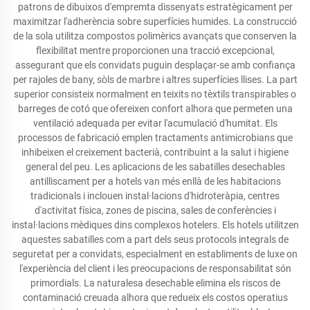
patrons de dibuixos d'empremta dissenyats estratègicament per
maximitzar l'adherència sobre superfícies humides. La construcció
de la sola utilitza compostos polimèrics avançats que conserven la
flexibilitat mentre proporcionen una tracció excepcional,
assegurant que els convidats puguin desplaçar-se amb confiança
per rajoles de bany, sòls de marbre i altres superfícies llises. La part
superior consisteix normalment en teixits no tèxtils transpirables o
barreges de cotó que ofereixen confort alhora que permeten una
ventilació adequada per evitar l'acumulació d'humitat. Els
processos de fabricació emplen tractaments antimicrobians que
inhibeixen el creixement bacterià, contribuint a la salut i higiene
general del peu. Les aplicacions de les sabatilles desechables
antilliscament per a hotels van més enllà de les habitacions
tradicionals i inclouen instal·lacions d'hidroteràpia, centres
d'activitat física, zones de piscina, sales de conferències i
instal·lacions mèdiques dins complexos hotelers. Els hotels utilitzen
aquestes sabatilles com a part dels seus protocols integrals de
seguretat per a convidats, especialment en establiments de luxe on
l'experiència del client i les preocupacions de responsabilitat són
primordials. La naturalesa desechable elimina els riscos de
contaminació creuada alhora que redueix els costos operatius