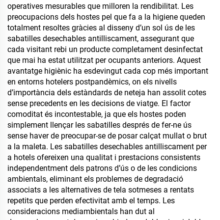
operatives mesurables que milloren la rendibilitat. Les
preocupacions dels hostes pel que fa a la higiene queden
totalment resoltes gràcies al disseny d’un sol ús de les
sabatilles desechables antilliscament, assegurant que
cada visitant rebi un producte completament desinfectat
que mai ha estat utilitzat per ocupants anteriors. Aquest
avantatge higiènic ha esdevingut cada cop més important
en entorns hotelers postpandèmics, on els nivells
d’importància dels estàndards de neteja han assolit cotes
sense precedents en les decisions de viatge. El factor
comoditat és incontestable, ja que els hostes poden
simplement llençar les sabatilles després de fer-ne ús
sense haver de preocupar-se de posar calçat mullat o brut
a la maleta. Les sabatilles desechables antilliscament per
a hotels ofereixen una qualitat i prestacions consistents
independentment dels patrons d’ús o de les condicions
ambientals, eliminant els problemes de degradació
associats a les alternatives de tela sotmeses a rentats
repetits que perden efectivitat amb el temps. Les
consideracions mediambientals han dut al