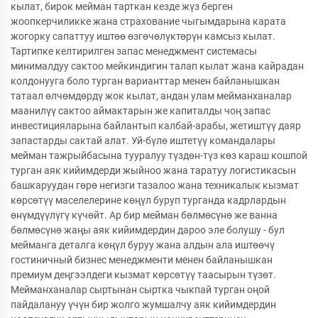
кылат, бирок мейман тарткан кезде жүз берген
жоопкерчиликке жана страхование чыгымдарына карата
жогорку сапаттуу иштөө өзгөчөлүктөрүн камсыз кылат.
Тартипке келтирилген запас менеджмент системасы
минималдуу сактоо мейкиндигин талап кылат жана кайрадан
колдонууга боло турган варианттар менен байланышкан
татаал өлчөмдөрдү жок кылат, андан улам мейманханалар
маанилүү сактоо аймактарын же капиталды чоң запас
инвестицияларына байлантып калбай-арабы, жетиштүү даяр
запастарды сактай алат. Уй-бүлө иштетүү командалары
мейман тажрыйбасына тууралуу түздөн-түз көз караш кошпой
турган аяк кийимдерди жыйноо жана таратуу логистикасын
башкаруудан гөрө негизги тазалоо жана техникалык кызмат
көрсөтүү маселелерине көңүл буруп турганда кадрлардын
өнүмдүүлүгү күчөйт. Ар бир мейман бөлмөсүнө же ванна
бөлмөсүнө жаңы аяк кийимдердин дароо эле болушу - бул
мейманга деталга көңүл буруу жана алдын ала иштөөчү
гостиничный бизнес менеджменти менен байланышкан
премиум деңгээлдеги кызмат көрсөтүү таасырын түзөт.
Мейманханалар сыртынан сыртка чыкпай турган оңой
пайдалануу үчүн бир жолго жумшалчу аяк кийимдердин