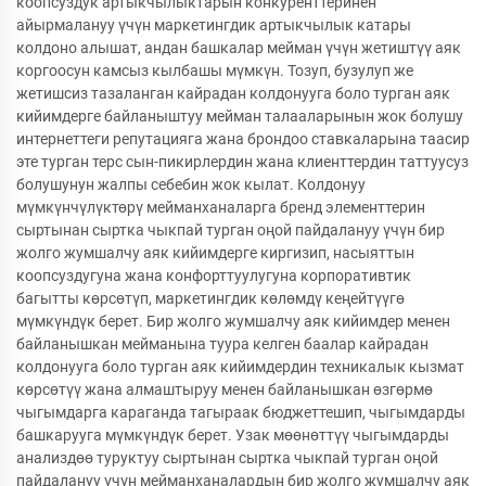
коопсуздук артыкчылыктарын конкуренттеринен
айырмалануу үчүн маркетингдик артыкчылык катары
колдоно алышат, андан башкалар мейман үчүн жетиштүү аяк
коргоосун камсыз кылбашы мүмкүн. Тозуп, бузулуп же
жетишсиз тазаланган кайрадан колдонууга боло турган аяк
кийимдерге байланыштуу мейман талааларынын жок болушу
интернеттеги репутацияга жана брондоо ставкаларына таасир
эте турган терс сын-пикирлердин жана клиенттердин таттуусуз
болушунун жалпы себебин жок кылат. Колдонуу
мүмкүнчүлүктөрү мейманханаларга бренд элементтерин
сыртынан сыртка чыкпай турган оңой пайдалануу үчүн бир
жолго жумшалчу аяк кийимдерге киргизип, насыяттын
коопсуздугуна жана конфорттуулугуна корпоративтик
багытты көрсөтүп, маркетингдик көлөмдү кеңейтүүгө
мүмкүндүк берет. Бир жолго жумшалчу аяк кийимдер менен
байланышкан мейманына туура келген баалар кайрадан
колдонууга боло турган аяк кийимдердин техникалык кызмат
көрсөтүү жана алмаштыруу менен байланышкан өзгөрмө
чыгымдарга караганда тагыраак бюджеттешип, чыгымдарды
башкарууга мүмкүндүк берет. Узак мөөнөттүү чыгымдарды
анализдөө туруктуу сыртынан сыртка чыкпай турган оңой
пайдалануу үчүн мейманханалардын бир жолго жумшалчу аяк