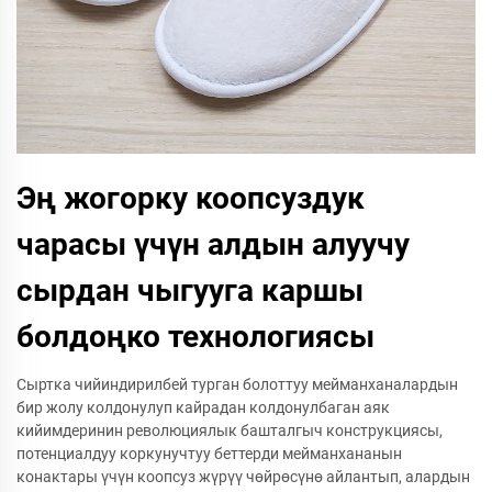
Эң жогорку коопсуздук
чарасы үчүн алдын алуучу
сырдан чыгууга каршы
болдоңко технологиясы
Сыртка чийиндирилбей турган болоттуу мейманханалардын
бир жолу колдонулуп кайрадан колдонулбаган аяк
кийимдеринин революциялык башталгыч конструкциясы,
потенциалдуу коркунучтуу беттерди мейманхананын
конактары үчүн коопсуз жүрүү чөйрөсүнө айлантып, алардын