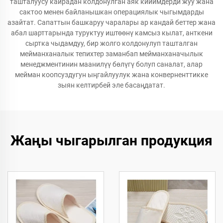
ташталуусу кайрадан колдонулган аяк кийимдерди жуу жана
сактоо менен байланышкан операциялык чыгымдарды
азайтат. Сапаттын башкаруу чаралары ар кандай беттер жана
абал шарттарында туруктуу иштөөнү камсыз кылат, анткени
сыртка чыдамдуу, бир жолго колдонулуп ташталган
мейманханалык тепихтер заманбап мейманханачылык
менеджментинин маанилүү бөлүгү болуп саналат, алар
мейман коопсуздугун ыңгайлуулук жана конверненттикке
зыян келтирбей эле басаңдатат.
Жаңы чыгарылган продукция