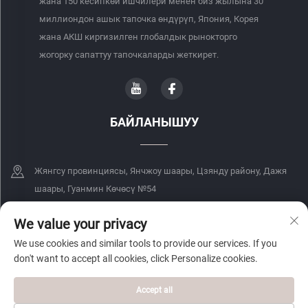
жана 150 кесипкөй ишчилери менен биз жылына 30
миллиондон ашык тапочка өндүрүп, Япония, Корея
жана АКШ киргизилген глобалдык рынокторго
жогорку сапаттуу тапочкаларды жеткирет.
БАЙЛАНЫШУУ
Жянгсу провинциясы, Янчжоу шаары, Цзянду району, Дажя
шаары, Гуанмин Көчөсү №54
+86-18068849339
We value your privacy
We use cookies and similar tools to provide our services. If you
[email protected]
don't want to accept all cookies, click Personalize cookies.
Accept all
Copyright © 2026 Yangzhou Yingteji Trading Co., Ltd. Бардык укуктар
кыйынча.
Купуялык Саясаты