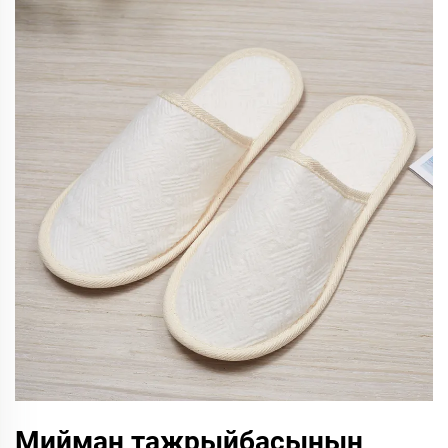
Мийман тажрыйбасынын