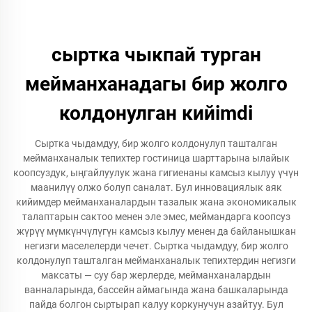
сыртка чыкпай турган
мейманханадагы бир жолго
колдонулган кийimdi
Сыртка чыдамдуу, бир жолго колдонулуп ташталган
мейманханалык тепихтер гостиница шарттарына ылайык
коопсуздук, ыңгайлуулук жана гигиенаны камсыз кылуу үчүн
маанилүү олжо болуп саналат. Бул инновациялык аяк
кийимдер мейманханалардын тазалык жана экономикалык
талаптарын сактоо менен эле эмес, меймандарга коопсуз
жүрүү мүмкүнчүлүгүн камсыз кылуу менен да байланышкан
негизги маселелерди чечет. Сыртка чыдамдуу, бир жолго
колдонулуп ташталган мейманханалык тепихтердин негизги
максаты — суу бар жерлерде, мейманханалардын
ванналарында, бассейн аймагында жана башкаларында
пайда болгон сыртырап калуу коркунучун азайтуу. Бул