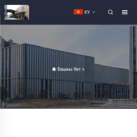
KY
Башкы бет
>