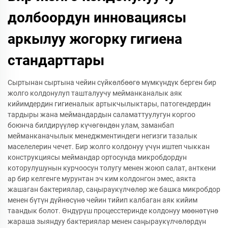
долбоордун инновациясы
аркылуу жогорку гигиена
стандарттары
Сыртынан сыртына чейин сүйкөлбөөгө мүмкүндүк берген бир
жолго колдонулуп ташталуучу мейманканалык аяк
кийимдердин гигиеналык артыкчылыктары, патогендердин
тардыры жана меймандардын саламаттуулугун коргоо
боюнча билдирүүлөр күчөгөндөн улам, заманбап
мейманканачылык менеджментиндеги негизги тазалык
маселелерин чечет. Бир жолго колдонуу үчүн иштеп чыккан
конструкциясы меймандар ортосунда микробдордун
которулушунын курчоосун толугу менен жоюп салат, анткени
ар бир келгенге мурунтан эч ким колдонгон эмес, аякта
жашаган бактериялар, саңыраукүлчөлөр же башка микробдор
менен бүтүн дүйнөсүнө чейин тийип калбаган аяк кийим
таандык болот. Өндүрүш процесстеринде колдонуу мөөнөтүнө
жараша зыяндуу бактериялар менен саңыраукүлчөлөрдүн