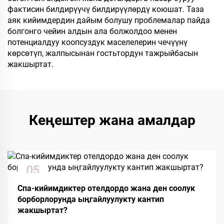
фактисин билдирүүчү билдирүүлөрдү коюшат. Таза
аяк кийимдердин дайым болушу проблемалар пайда
болгонго чейин алдын ала болжолдоо менен
потенциалдуу коопсуздук маселелерин чечүүнү
көрсөтүп, жалпысынан гостьтордун тажрыйбасын
жакшыртат.
Кеңештер жана амалдар
05
Dec
Спа-кийимдиктер отелдордо жана ден соолук
борборлорунда ыңгайлуулукту кантип
жакшыртат?