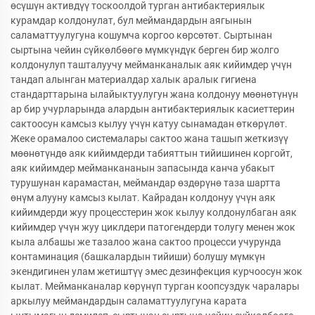
өсүшүн активдүү тоскоолдой турган антибактериялык
курамдар колдонулат, бул меймандардын аягынын
саламаттуулугуна кошумча коргоо көрсөтөт. Сыртынан
сыртына чейин сүйкөлбөөгө мүмкүндүк берген бир жолго
колдонулуп ташталуучу мейманканалык аяк кийимдер үчүн
тандап алынган материалдар халык аралык гигиена
стандарттарына ылайыктуулугун жана колдонуу мөөнөтүнүн
ар бир учурларында алардын антибактериялык касиеттерин
сактоосун камсыз кылуу үчүн катуу сынамадан өткөрүлөт.
Жеке орамалоо системалары сактоо жана ташып жеткизүү
мөөнөтүндө аяк кийимдерди табияттын тийишинен коргойт,
аяк кийимдер мейманкананын запасында канча убакыт
турушунан карамастан, меймандар өздөрүнө таза шартта
өнүм алууну камсыз кылат. Кайрадан колдонуу үчүн аяк
кийимдерди жуу процесстерин жок кылуу колдонулбаган аяк
кийимдер үчүн жуу циклдери патогендерди толугу менен жок
кыла албашы же тазалоо жана сактоо процесси учурунда
контаминация (башкалардын тийиши) болушу мүмкүн
экендигинен улам жетиштүү эмес дезинфекция курчоосун жок
кылат. Мейманканалар көрүнүп турган коопсуздук чаралары
аркылуу меймандардын саламаттуулугуна карата