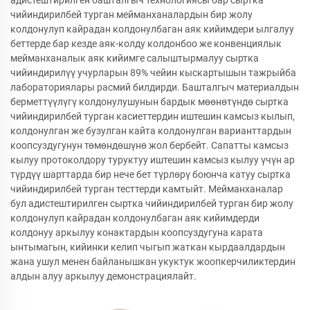
адистештирилген башталгыч технологиясы бар сыртка
чийиндирилбей турган мейманханалардын бир жолу
колдонулуп кайрадан колдонулбаган аяк кийимдери ылгалуу
беттерде бар кезде аяк-колду колдонбоо же конвенциялык
мейманханалык аяк кийимге салыштырмалуу сыртка
чийиндирилүү учурларын 89% чейин кыскартышын тажрыйба
лабораториялары расмий билдирди. Башталгыч материалдын
берметтүүлүгү колдонулушунын бардык мөөнөтүндө сыртка
чийиндирилбей турган касиеттердин иштешин камсыз кылып,
колдонулган же бузулган кайта колдонулган варианттардын
коопсуздугунун төмөндөшүнө жол бербейт. Сапатты камсыз
кылуу протоколдору туруктуу иштешин камсыз кылуу үчүн ар
түрдүү шарттарда бир нече бет түрлөрү боюнча катуу сыртка
чийиндирилбей турган тесттерди камтыйт. Мейманханалар
бул адистештирилген сыртка чийиндирилбей турган бир жолу
колдонулуп кайрадан колдонулбаган аяк кийимдерди
колдонуу аркылуу конактардын коопсуздугуна карата
ынтымагын, кийинки келип чыгып жаткан кырдаалдардын
жана ушул менен байланышкан укуктук жоопкерчиликтердин
алдын алуу аркылуу демонстрациялайт.