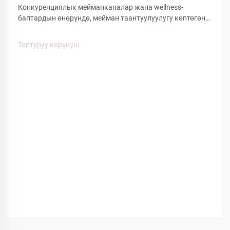
Конкуренциялык мейманканалар жана wellness-
баптардын өнөрүндө, мейман таантуулуулугу көптөгөн
деталдарга жана ыңгайлуулуктагы буюмдарга
байланыштуу. Мейман тажрыйбасына таасирин
Топтуруу көрүнүш
тийгизген көптөгөн факторлордун ичинен, спа кийимдер
меймандардын ыңгайлуулугунун...