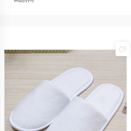
өндүрүүчү