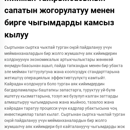
сапатын жогорулатуу менен
бирге чыгымдарды камсыз
кылуу
Сыртынан сыртка чыкпай турган оңой пайдалануу үчүн
мейманханалардын бир жолго жумшалчу аяк кийимдерин
колдонуунун экономикалык артыкчылыктары жөнөкөй
өнүмдүн баасынан ашып, пайда тапкандык менен бир убакта
эле мейман таттуулугуна жана коопсуздук стандарттарына
жетиштүү операциялык эффективтүүлүктү камтыйт.
Кайрадан колдонууга боло турган аяк кийимдердин
багдарламалары баштапкы запастарга, туруктуу уй-бүлө
иштетүү кызматтарына, тозуп же бузулуп калган заттарды
алмаштыруу чыгымдарына жана жыйноо, тазалоо жана
кайрадан таратуу процесси үчүн кадрлар убактысына чоң
инвестициялар талап кылат. Сыртынан сыртка чыкпай турган
оңой пайдалануу үчүн мейманханалардын бир жолго
жумшалчу аяк кийимдери бул кайталануучу чыгымдарды жок