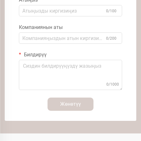
0/100
Компаниянын аты
0/200
Билдирүү
0/1000
Жөнөтүү