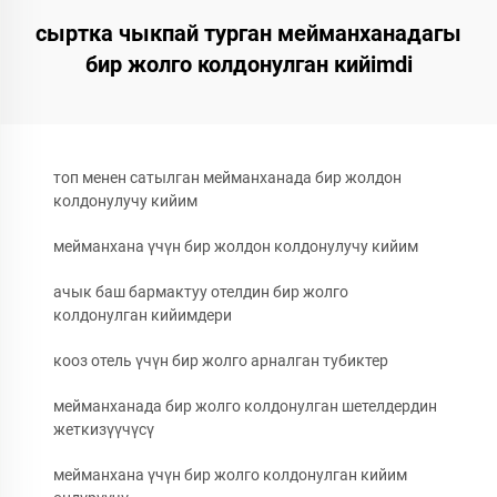
сыртка чыкпай турган мейманханадагы
бир жолго колдонулган кийimdi
топ менен сатылган мейманханада бир жолдон
колдонулучу кийим
мейманхана үчүн бир жолдон колдонулучу кийим
ачык баш бармактуу отелдин бир жолго
колдонулган кийимдери
кооз отель үчүн бир жолго арналган тубиктер
мейманханада бир жолго колдонулган шетелдердин
жеткизүүчүсү
мейманхана үчүн бир жолго колдонулган кийим