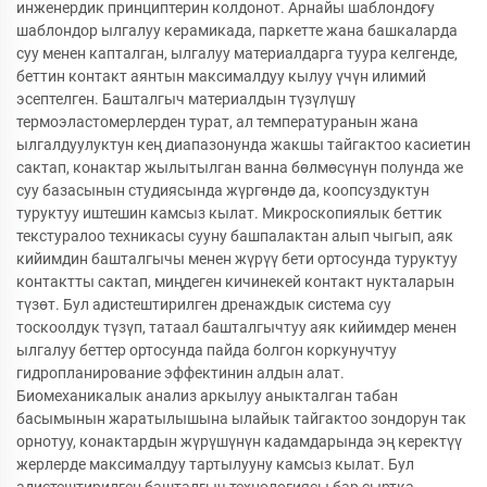
инженердик принциптерин колдонот. Арнайы шаблондоғу
шаблондор ылгалуу керамикада, паркетте жана башкаларда
суу менен капталган, ылгалуу материалдарга туура келгенде,
беттин контакт аянтын максималдуу кылуу үчүн илимий
эсептелген. Башталгыч материалдын түзүлүшү
термоэластомерлерден турат, ал температуранын жана
ылгалдуулуктун кең диапазонунда жакшы тайгактоо касиетин
сактап, конактар жылытылган ванна бөлмөсүнүн полунда же
суу базасынын студиясында жүргөндө да, коопсуздуктун
туруктуу иштешин камсыз кылат. Микроскопиялык беттик
текстуралоо техникасы сууну башпалактан алып чыгып, аяк
кийимдин башталгычы менен жүрүү бети ортосунда туруктуу
контактты сактап, миңдеген кичинекей контакт нукталарын
түзөт. Бул адистештирилген дренаждык система суу
тоскоолдук түзүп, татаал башталгычтуу аяк кийимдер менен
ылгалуу беттер ортосунда пайда болгон коркунучтуу
гидропланирование эффектинин алдын алат.
Биомеханикалык анализ аркылуу аныкталган табан
басымынын жаратылышына ылайык тайгактоо зондорун так
орнотуу, конактардын жүрүшүнүн кадамдарында эң керектүү
жерлерде максималдуу тартылууну камсыз кылат. Бул