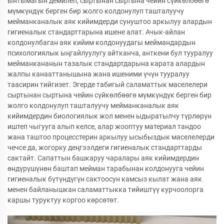
ынтымагын демилеп, сыртынан сыртына чейин сүйкөлбөөгө
мүмкүндүк берген бир жолго колдонулуп ташталуучу
мейманканалык аяк кийимдерди сунуштоо аркылуу алардын
гигиеналык стандарттарына ишене алат. Ачык-айлан
колдонулбаган аяк кийим колдонуудагы меймандардын
психологиялык ыңгайлуулугу айтканча, анткени бул тууралуу
мейманкананын тазалык стандартдарына карата алардын
жалпы канааттанышына жана ишеними үчүн тууралуу
таасирин тийгизет. Эгерде табигый саламаттык маселелери
сыртынан сыртына чейин сүйкөлбөөгө мүмкүндүк берген бир
жолго колдонулуп ташталуучу мейманканалык аяк
кийимдердин биологиялык жол менен ыдыратылчу түрлөрүн
иштеп чыгууга алып келсе, алар жооптуу материал тандоо
жана таштоо процесстерин аркылуу ысыбыздык маселелерди
чечсе да, жогорку деңгээлдеги гигиеналык стандарттарды
сактайт. Сапаттын башкаруу чаралары аяк кийимдердин
өндүрүшүнөн баштап мейман тарабынан колдонууга чейин
гигиеналык бүтүндүгүн сактоосун камсыз кылат жана аяк
менен байланышкан саламаттыкка тийиштүү курчоолорга
каршы туруктуу коргоо көрсөтөт.