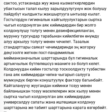
сактоо, устаканада жуу жана кызматкерлердин
убактысын талап кылуу зарылдуулугунун жок болушу
пайдубүт кылдыкты жакшыртууга ынтызар кылат.
Гостьтордун гигиеналык кайгылуулуктарын сыртка
чыгып колдонулган аяк кийимдердин бир жолго
колдонулушу толугу менен дезинфекцияланган,
мурунку тургундар тарабынан кийилбеген өнүмдү
алуу аркылуу толугу менен чечилет. Тазалык
стандарттары саякат чечимдеринде эң жогорку
деңгээлге жеткен пост-пандемиялык
мейманканачылык шарттарында бул гигиеналык
артыкчылык бүтпөлөшсүз мааниге ээ болуп келет.
Колдонуудан кийин гостьтор тоскоолдукту түзбөстөн
гана аяк кийимдерди чөпкө чыгарып салууга
мүмкүндүк берген конуштуулук фактору багынбайт.
Кайталануучу жуугандан кийинки тозуу менен
байланышкан тозуу маселелерин жок кылуу менен
сыртка чыгып колдонулган аяк кийимдердин
универсалдуу сапаты жана иштешиши колдонуу
шарттарына же табият шарттарына карата өзгөрбөйт.