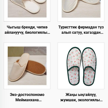
Чыгыш бренди, чөпкө
Туристтик фирмадан түз
айлануучу, биологиялык
алып сатуу, кагаздан
жол менен ыдырачуу,
түзүлгөн табан,
мейманхана жана SPA
экологияга жардамдуу
панчыгы, жабык баштуу,
SPA панчыгы,
кагаздан түзүлгөн табан,
өзгөртүлгөн логотип
колдонулгандан кийин
менен, колдонулгандан
чөпкө айлануучу,
кийин чөпкө айлануучу
авиакомпаниялар үчүн
мейманхана панчыгы
панчык
Эко-достоспономо
Жаңы ыңгайлуу,
Мейманхана
жумшак, экологиялык
Чашмалары Кошумча
таза, тез бузулуп