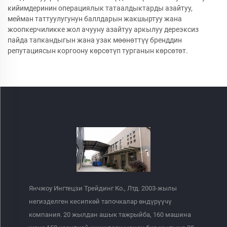
кийимдеринин операциялык татаалдыктарды азайтуу,
мейман таттуулугунун баллдарын жакшыртуу жана
жоопкерчиликке жол ачууну азайтуу аркылуу дереэксиз
пайда тапкандыгын жана узак мөөнөттүү бренддин
репутациясын коргоону көрсөтүп турганын көрсөтөт.
Янчжоу Ингтецзи Трейдинг Ко., Лтд. 2003-жылы
негизделген кесипкөй тапочкалар өндүрүүчү
компания. 20 жылдан ашык тажрыйба, 160 машина