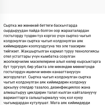
Буюмдары Мейман
кетүүчү, жогорку
Чашмалары OEM
сапаттагы жумшалакча,
Колдонуп Чыгарылган
убактылуу пайдалануу
Мейманхана
үчүн мейманханалар
Чашмалары Сатууга
жана авиакомпаниялар
Сыртка же жөнөкөй беттеги баскычтарда
үчүн жумшалакча
сырдыруудан пайда болгон оор жарааталардан
гостьторду түздөн-түз коргоо үчүн сыртко чыгып
колдонулган сыртка чыгып колдонулган аяк
кийимдердин коопсуздугуна тез эле таасирин
тийгизет. Жакшыртылган кармап туруу технологиясы
отел устаттары үчүн кымбатка созулган
жоопкерчилик маселелерине алып келер кырсыктарга
бут тургузуп, бир убакта эле мекендөө мөөнөтүндө
гостьтордун ишенчи менен канааттануусун
жогорулатат. Сыртка чыгып колдонулган сыртка
чыгып колдонулган аяк кийимдерин колдонуу
аркылуу отелдер тазалоо, дезинфекциялоо жана
алмаштыруу циклдерин талап кылган кайталануучу
варианттарга салыштырмалуу чоң кол куюу
чыгымдардан кутулушат. Мата аяк кийимдерди