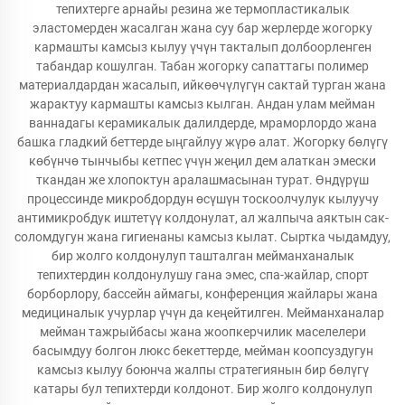
тепихтерге арнайы резина же термопластикалык
эластомерден жасалган жана суу бар жерлерде жогорку
кармашты камсыз кылуу үчүн такталып долбоорленген
табандар кошулган. Табан жогорку сапаттагы полимер
материалдардан жасалып, ийкөөчүлүгүн сактай турган жана
жарактуу кармашты камсыз кылган. Андан улам мейман
ваннадагы керамикалык далилдерде, мраморлордо жана
башка гладкий беттерде ыңгайлуу жүрө алат. Жогорку бөлүгү
көбүнчө тынчыбы кетпес үчүн жеңил дем алаткан эмески
ткандан же хлопоктун аралашмасынан турат. Өндүрүш
процессинде микробдордун өсүшүн тоскоолчулук кылуучу
антимикробдук иштетүү колдонулат, ал жалпыча аяктын сак-
соломдугун жана гигиенаны камсыз кылат. Сыртка чыдамдуу,
бир жолго колдонулуп ташталган мейманханалык
тепихтердин колдонулушу гана эмес, спа-жайлар, спорт
борборлору, бассейн аймагы, конференция жайлары жана
медициналык учурлар үчүн да кеңейтилген. Мейманханалар
мейман тажрыйбасы жана жоопкерчилик маселелери
басымдуу болгон люкс бекеттерде, мейман коопсуздугун
камсыз кылуу боюнча жалпы стратегиянын бир бөлүгү
катары бул тепихтерди колдонот. Бир жолго колдонулуп