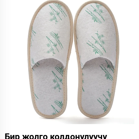
Бир жолго колдонулуучу