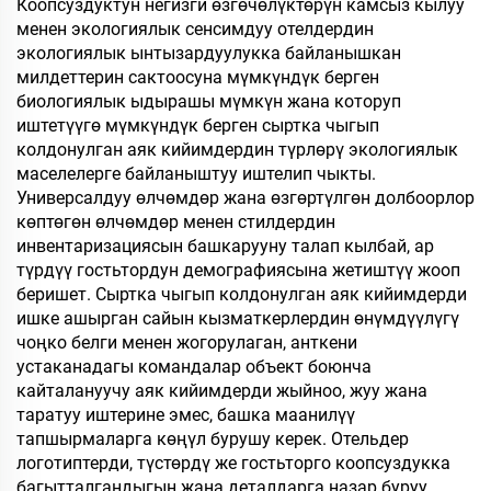
Коопсуздуктун негизги өзгөчөлүктөрүн камсыз кылуу
менен экологиялык сенсимдуу отелдердин
экологиялык ынтызардуулукка байланышкан
милдеттерин сактоосуна мүмкүндүк берген
биологиялык ыдырашы мүмкүн жана которуп
иштетүүгө мүмкүндүк берген сыртка чыгып
колдонулган аяк кийимдердин түрлөрү экологиялык
маселелерге байланыштуу иштелип чыкты.
Универсалдуу өлчөмдөр жана өзгөртүлгөн долбоорлор
көптөгөн өлчөмдөр менен стилдердин
инвентаризациясын башкарууну талап кылбай, ар
түрдүү гостьтордун демографиясына жетиштүү жооп
беришет. Сыртка чыгып колдонулган аяк кийимдерди
ишке ашырган сайын кызматкерлердин өнүмдүүлүгү
чоңко белги менен жогорулаган, анткени
устаканадагы командалар объект боюнча
кайталануучу аяк кийимдерди жыйноо, жуу жана
таратуу иштерине эмес, башка маанилүү
тапшырмаларга көңүл бурушу керек. Отельдер
логотиптерди, түстөрдү же гостьторго коопсуздукка
багытталгандыгын жана деталдарга назар буруу