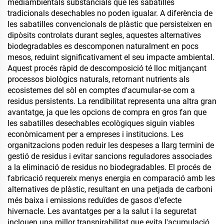
mediambientals substancials que les sabatilles
tradicionals desechables no poden igualar. A diferència de
les sabatilles convencionals de plàstic que persisteixen en
dipòsits controlats durant segles, aquestes alternatives
biodegradables es descomponen naturalment en pocs
mesos, reduint significativament el seu impacte ambiental.
Aquest procés ràpid de descomposició té lloc mitjançant
processos biològics naturals, retornant nutrients als
ecosistemes del sòl en comptes d'acumular-se com a
residus persistents. La rendibilitat representa una altra gran
avantatge, ja que les opcions de compra en gros fan que
les sabatilles desechables ecològiques siguin viables
econòmicament per a empreses i institucions. Les
organitzacions poden reduir les despeses a llarg termini de
gestió de residus i evitar sancions reguladores associades
a la eliminació de residus no biodegradables. El procés de
fabricació requereix menys energia en comparació amb les
alternatives de plàstic, resultant en una petjada de carboni
més baixa i emissions reduïdes de gasos d'efecte
hivernacle. Les avantatges per a la salut i la seguretat
inclouen una millor transpirabilitat que evita l'acumulació