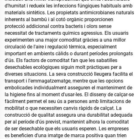
d'humitat i redueix les infeccions fúngiques habituals amb
materials sintètics. Les propietats antimicrobianes naturals
inherents al bambú i al cotó orgànic proporcionen
protecció addicional contra bacteris i olors sense
necessitat de tractaments químics agressius. Els usuaris
experimenten una major comoditat gràcies a una millor
circulació de l'aire i regulació tèrmica, especialment
important en ambients càlids o durant períodes prolongats
d'ús. Els factors de comoditat fan que les sabatilles
desechables ecològiques siguin molt pràctiques per a
diverses situacions. La seva construcció lleugera facilita el
transport i l'emmagatzematge, mentre que les opcions
embolicades individualment asseguren el manteniment de
la higiene fins al moment d'usar-les. El disseny de calçar-se
fàcilment permet el seu ús a persones amb limitacions de
mobilitat o que necessiten canvis ràpids de calçat. La
construcció de qualitat assegura una durabilitat adequada
per al període d'ús previst, mantenint alhora la comoditat
de ser desechable que els usuaris esperen. Les empreses
es beneficien d'una imatge de marca positiva quan trien