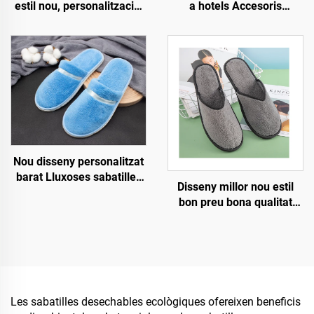
estil nou, personalització,
a hotels Accesoris
esportiu suau i antilliscant,
Sabatilles per a convidats
esportiu d'aviació còmode,
OEM Sabatilles
esportius d'hotel de luxe
desechables per a hotel a
desposables
la venda
Nou disseny personalitzat
barat Lluxoses sabatilles
Disseny millor nou estil
desechables per a
bon preu bona qualitat
habitacions d'hotel i spa
requisits estrictes de
per a línies aèries i hotels
procés ajust còmode
sabatilles desechables
d'hotel i aerolínia
Les sabatilles desechables ecològiques ofereixen beneficis