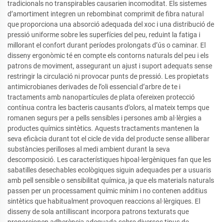
tradicionals no transpirables causarien incomoditat. Els sistemes
d’amortiment integren un rebombinat comprimit de fibra natural
que proporciona una absorció adequada del xoc i una distribució de
pressió uniforme sobre les superfícies del peu, reduint la fatiga i
millorant el confort durant períodes prolongats d’ús o caminar. El
disseny ergonòmic té en compte els contorns naturals del peu i els
patrons de moviment, assegurant un ajust i suport adequats sense
restringir la circulació ni provocar punts de pressió. Les propietats
antimicrobianes derivades de l’oli essencial d’arbre de te i
tractaments amb nanopartícules de plata ofereixen protecció
contínua contra les bacteris causants d’olors, al mateix temps que
romanen segurs per a pells sensibles i persones amb al·lèrgies a
productes químics sintètics. Aquests tractaments mantenen la
seva eficàcia durant tot el cicle de vida del producte sense alliberar
substàncies perilloses al medi ambient durant la seva
descomposició. Les característiques hipoal·lergèniques fan que les
sabatilles desechables ecològiques siguin adequades per a usuaris
amb pell sensible o sensibilitat química, ja que els materials naturals
passen per un processament químic mínim i no contenen additius
sintètics que habitualment provoquen reaccions al·lèrgiques. El
disseny de sola antilliscant incorpora patrons texturats que
proporcionen adherència adequada sobre diversos tipus de