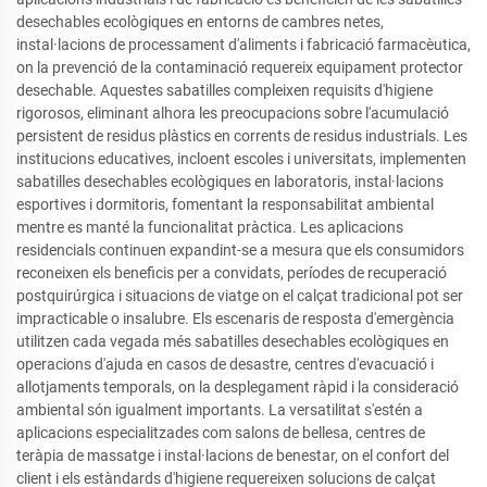
desechables ecològiques en entorns de cambres netes,
instal·lacions de processament d'aliments i fabricació farmacèutica,
on la prevenció de la contaminació requereix equipament protector
desechable. Aquestes sabatilles compleixen requisits d'higiene
rigorosos, eliminant alhora les preocupacions sobre l'acumulació
persistent de residus plàstics en corrents de residus industrials. Les
institucions educatives, incloent escoles i universitats, implementen
sabatilles desechables ecològiques en laboratoris, instal·lacions
esportives i dormitoris, fomentant la responsabilitat ambiental
mentre es manté la funcionalitat pràctica. Les aplicacions
residencials continuen expandint-se a mesura que els consumidors
reconeixen els beneficis per a convidats, períodes de recuperació
postquirúrgica i situacions de viatge on el calçat tradicional pot ser
impracticable o insalubre. Els escenaris de resposta d'emergència
utilitzen cada vegada més sabatilles desechables ecològiques en
operacions d'ajuda en casos de desastre, centres d'evacuació i
allotjaments temporals, on la desplegament ràpid i la consideració
ambiental són igualment importants. La versatilitat s'estén a
aplicacions especialitzades com salons de bellesa, centres de
teràpia de massatge i instal·lacions de benestar, on el confort del
client i els estàndards d'higiene requereixen solucions de calçat