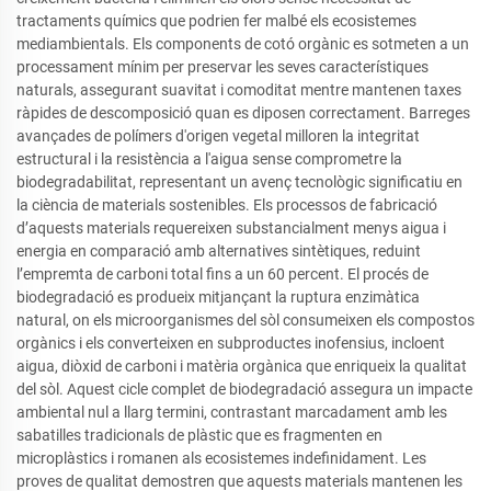
tractaments químics que podrien fer malbé els ecosistemes
mediambientals. Els components de cotó orgànic es sotmeten a un
processament mínim per preservar les seves característiques
naturals, assegurant suavitat i comoditat mentre mantenen taxes
ràpides de descomposició quan es diposen correctament. Barreges
avançades de polímers d'origen vegetal milloren la integritat
estructural i la resistència a l'aigua sense comprometre la
biodegradabilitat, representant un avenç tecnològic significatiu en
la ciència de materials sostenibles. Els processos de fabricació
d’aquests materials requereixen substancialment menys aigua i
energia en comparació amb alternatives sintètiques, reduint
l’empremta de carboni total fins a un 60 percent. El procés de
biodegradació es produeix mitjançant la ruptura enzimàtica
natural, on els microorganismes del sòl consumeixen els compostos
orgànics i els converteixen en subproductes inofensius, incloent
aigua, diòxid de carboni i matèria orgànica que enriqueix la qualitat
del sòl. Aquest cicle complet de biodegradació assegura un impacte
ambiental nul a llarg termini, contrastant marcadament amb les
sabatilles tradicionals de plàstic que es fragmenten en
microplàstics i romanen als ecosistemes indefinidament. Les
proves de qualitat demostren que aquests materials mantenen les