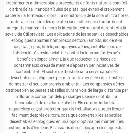
tractaments antimicrobians procedents de fonts naturals com l'oli
d'arbre del te i nanopartícules de plata, que eviten el creixement
bacterià i la formació d'olors. La construcció de la sola utilitza fibres
naturals comprimides que ofereixen adherència i amortiment
adequats mantenint alhora la integritat estructural durant tota la
seva vida útil prevista. Les aplicacions de les sabatilles desechables
ecològiques abasten nombrosos sectors i àmbits, incloent-hi
hospitals, spas, hotels, companyies aèries, instal·lacions de
fabricació i ús residencial. Les instal·lacions sanitàries se'n
beneficien especialment, ja que redueixen els riscos de
contaminació creuada mentre s'aposten per iniciatives de
sostenibilitat. El sector de l'hostaleria fa servir sabatilles
desechables ecològiques per millorar l'experiència dels hostes i
demostrar el seu compromís ambiental. Les companyies aèries
distribueixen aquestes sabatilles durant vols de llarga distància per
millorar la comoditat dels passatgers sense contribuir a
l'acumulació de residus de plàstic. Els entorns industrials
requereixen calçat protector que els treballadors puguin llençar
fàcilment després del torn, cosa que converteix les sabatilles
desechables ecològiques en una opció òptima per mantenir els
estàndards d'hygiène. Els usuaris domèstics aprecien aquestes