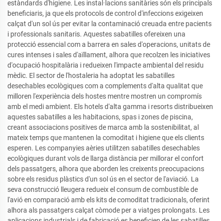
estàndards d'higiene. Les instal·lacions sanitàries són els principals
beneficiaris, ja que els protocols de control d'infeccions exigeixen
calçat d'un sol ús per evitar la contaminació creuada entre pacients
i professionals sanitaris. Aquestes sabatilles ofereixen una
protecció essencial com a barrera en sales d'operacions, unitats de
cures intenses i sales d'aïllament, alhora que recolzen les iniciatives
d'ocupació hospitalària i redueixen l'impacte ambiental del residu
mèdic. El sector de l'hostaleria ha adoptat les sabatilles
desechables ecològiques com a complements d'alta qualitat que
milloren l'experiència dels hostes mentre mostren un compromís
amb el medi ambient. Els hotels d'alta gamma i resorts distribueixen
aquestes sabatilles a les habitacions, spas i zones de piscina,
creant associacions positives de marca amb la sostenibilitat, al
mateix temps que mantenen la comoditat i higiene que els clients
esperen. Les companyies aèries utilitzen sabatilles desechables
ecològiques durant vols de llarga distància per millorar el confort
dels passatgers, alhora que aborden les creixents preocupacions
sobre els residus plàstics d'un sol ús en el sector de l'aviació. La
seva construcció lleugera redueix el consum de combustible de
l'avió en comparació amb els kits de comoditat tradicionals, oferint
alhora als passatgers calçat còmode per a viatges prolongats. Les
aplicacions industrials i de fabricació es beneficien de les sabatilles