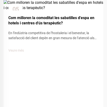
05
Dec
Com milloren la comoditat les sabatilles d'espa en
hotels i centres d'ús terapèutic?
En l’indústria competitiva de l’hostaleria i el benestar, la
satisfacció del client depèn en gran mesura de l’atenció als
detalls i les comoditats. Entre els nombrosos elements que
influeixen en l’experiència del client, les sabatilles d’espa
Veure més
tenen un paper clau per crear una sensació de...