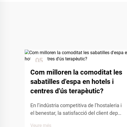
05
Dec
Com milloren la comoditat les
sabatilles d'espa en hotels i
centres d'ús terapèutic?
En l’indústria competitiva de l’hostaleria i
el benestar, la satisfacció del client depèn
en gran mesura de l’atenció als detalls i
Veure més