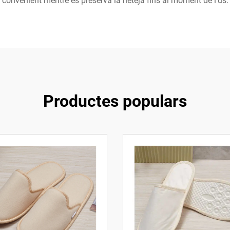
convenient mentre es preserva la neteja fins al moment de l'ús.
Productes populars