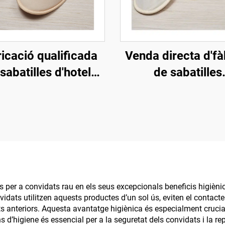
icació qualificada
Venda directa d'fà
sabatilles d'hotel
de sabatilles
ògiques, sabatilles
d'esfereïdor amb s
egradables suaus i
pasta, ecològique
còmodes per a
logotip personalit
onvidats d'hotel,
sabatilles d'hot
eïdor i companyies
desechables
aèries
s per a convidats rau en els seus excepcionals beneficis higièni
vidats utilitzen aquests productes d’un sol ús, eviten el contact
ants anteriors. Aquesta avantatge higiènica és especialment crucial
s d’higiene és essencial per a la seguretat dels convidats i la r