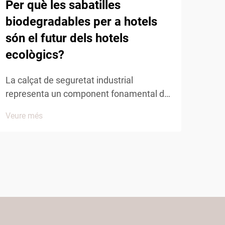
Per què les sabatilles
Qui
biodegradables per a hotels
sab
són el futur dels hotels
còm
ecològics?
El s
sign
La calçat de seguretat industrial
conf
representa un component fonamental de
Veur
conv
l'equipament de protecció individual en
Veure més
per 
nombrosos sectors, des d'instal·lacions
Entr
de fabricació fins a llocs de construcció.
cont
La importància de triar el calçat de
d'al
seguretat industrial adequat no es pot
desx
subestimar...