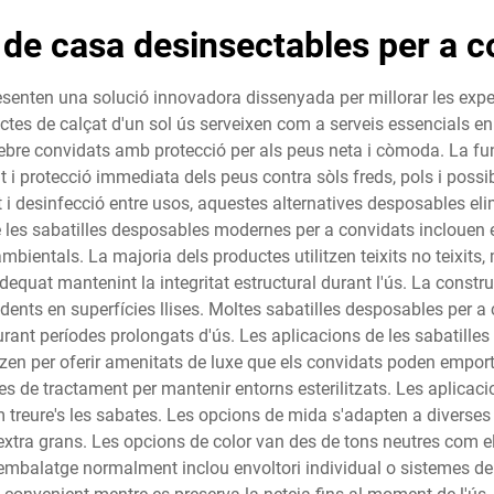
 de casa desinsectables per a c
esenten una solució innovadora dissenyada per millorar les exper
tes de calçat d'un sol ús serveixen com a serveis essencials en h
ebre convidats amb protecció per als peus neta i còmoda. La fun
 i protecció immediata dels peus contra sòls freds, pols i possib
tat i desinfecció entre usos, aquestes alternatives desposables 
e les sabatilles desposables modernes per a convidats inclouen 
mbientals. La majoria dels productes utilitzen teixits no teixits,
quat mantenint la integritat estructural durant l'ús. La constru
dents en superfícies llises. Moltes sabatilles desposables per a
ant períodes prolongats d'ús. Les aplicacions de les sabatill
tzen per oferir amenitats de luxe que els convidats poden emport
s de tractament per mantenir entorns esterilitzats. Les aplicaci
 treure's les sabates. Les opcions de mida s'adapten a diverse
 extra grans. Les opcions de color van des de tons neutres com e
'embalatge normalment inclou envoltori individual o sistemes de d