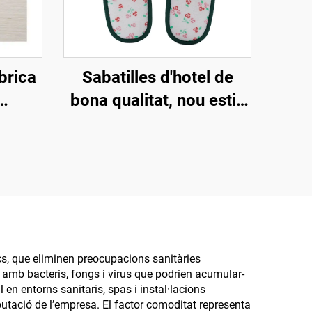
brica
Sabatilles d'hotel de
bona qualitat, nou estil,
ola de
suaus, ecològiques i
s, amb
biodegradables,
zat,
sabatilles ecològiques
el
per a companyies aèries
cs, que eliminen preocupacions sanitàries
e amb bacteris, fongs i virus que podrien acumular-
 en entorns sanitaris, spas i instal·lacions
eputació de l’empresa. El factor comoditat representa