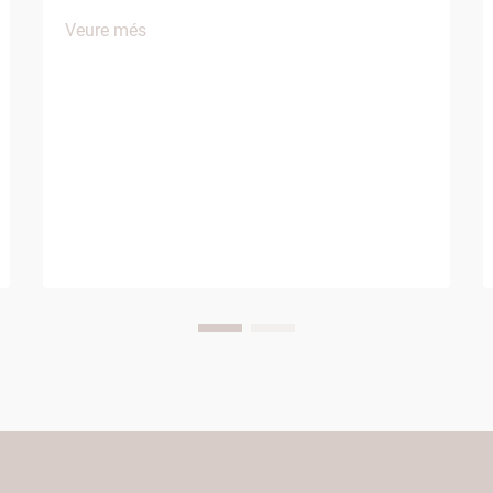
períodes prolongats asseguts, canvis de
Veure més
pressió a la cabina i mobilitat limitada
que afecten el benestar del viatger. Entre
les diverses comoditats proporcionades
per les companyies aèries, les sabatilles
d'aviació...