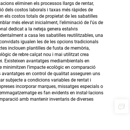
lacions eliminen els processos llargs de rentar,
ció dels costos laborals i taxas més ràpides de
 els costos totals de propietat de les sabatilles
blar més elevat inicialment, l’eliminació de l’ús de
nal dedicat a la neteja genera estalvis
entalment a casa les sabatilles reutilitzables, una
onvidats igualen les de les opcions tradicionals
tes inclouen plantilles de fusta de memòria,
lògic de rebre calçat nou i mai utilitzat crea
rvei. Existeixen avantatges mediambientals en
ue minimitzen l’impacte ecològic en comparació
es avantatges en control de qualitat asseguren uns
tar subjecte a condicions variables de rentat i
mpreses incorporar marques, missatges especials o
’emmagatzematge es fan evidents en instal·lacions
mparació amb mantenir inventaris de diverses