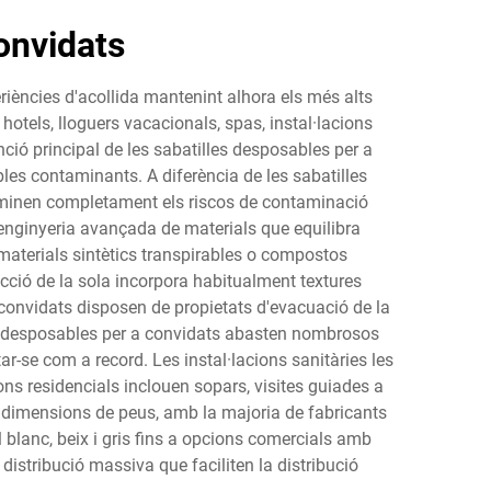
onvidats
iències d'acollida mantenint alhora els més alts
otels, lloguers vacacionals, spas, instal·lacions
ció principal de les sabatilles desposables per a
les contaminants. A diferència de les sabatilles
eliminen completament els riscos de contaminació
enginyeria avançada de materials que equilibra
 materials sintètics transpirables o compostos
cció de la sola incorpora habitualment textures
 convidats disposen de propietats d'evacuació de la
es desposables per a convidats abasten nombrosos
ar-se com a record. Les instal·lacions sanitàries les
ons residencials inclouen sopars, visites guiades a
s dimensions de peus, amb la majoria de fabricants
l blanc, beix i gris fins a opcions comercials amb
istribució massiva que faciliten la distribució