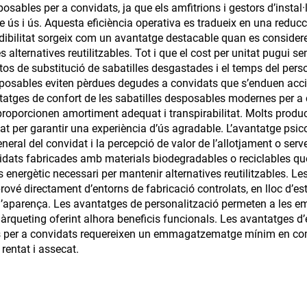
osables per a convidats, ja que els amfitrions i gestors d’instal·
tre ús i ús. Aquesta eficiència operativa es tradueix en una reduc
dibilitat sorgeix com un avantatge destacable quan es consideren
ternatives reutilitzables. Tot i que el cost per unitat pugui sem
tos de substitució de sabatilles desgastades i el temps del perso
sposables eviten pèrdues degudes a convidats que s’enduen accid
tatges de confort de les sabatilles desposables modernes per a c
roporcionen amortiment adequat i transpirabilitat. Molts produc
tat per garantir una experiència d’ús agradable. L’avantatge psico
neral del convidat i la percepció de valor de l’allotjament o se
idats fabricades amb materials biodegradables o reciclables q
s energètic necessari per mantenir alternatives reutilitzables. L
rové directament d’entorns de fabricació controlats, en lloc d’es
’aparença. Les avantatges de personalització permeten a les e
rqueting oferint alhora beneficis funcionals. Les avantatges d
les per a convidats requereixen un emmagatzematge mínim en co
rentat i assecat.