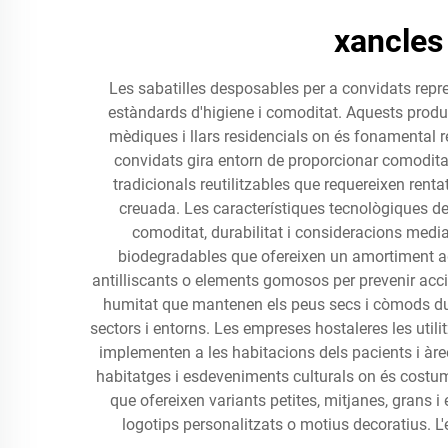
xancles
Les sabatilles desposables per a convidats repr
estàndards d'higiene i comoditat. Aquests produc
mèdiques i llars residencials on és fonamental r
convidats gira entorn de proporcionar comoditat
tradicionals reutilitzables que requereixen ren
creuada. Les característiques tecnològiques d
comoditat, durabilitat i consideracions media
biodegradables que ofereixen un amortiment ade
antilliscants o elements gomosos per prevenir acci
humitat que mantenen els peus secs i còmods dur
sectors i entorns. Les empreses hostaleres les utili
implementen a les habitacions dels pacients i àree
habitatges i esdeveniments culturals on és costum
que ofereixen variants petites, mitjanes, grans i
logotips personalitzats o motius decoratius. L