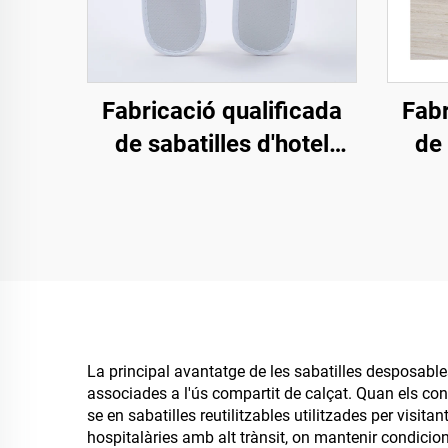
Fabricació qualificada
Fabr
de sabatilles d'hotel
de 
ecològiques
ecol
biodegradables,
biod
sabatilles obertes
transpirables per a hotel
c
i companyies aèries
esfer
La principal avantatge de les sabatilles desposable
associades a l'ús compartit de calçat. Quan els con
se en sabatilles reutilitzables utilitzades per visit
hospitalàries amb alt trànsit, on mantenir condicion