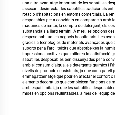
una altra avantatge important de les sabatilles desp
assecar i desinfectar les sabatilles tradicionals en
rotació d’habitacions en entorns comercials. La ren
desposables per a convidats en comparació amb les al
màquines de rentar, la compra de detergent, els cos
substancials a llarg termini. A més, les opcions de
despesa habitual en negocis hospitalaris. Les avan
gràcies a tecnologies de materials avançades que p
suports per a l’arc i teixits que absorbeixen la humi
impressions positives que milloren la satisfacció ge
sabatilles desposables ben dissenyades per a conv
amb el consum d’aigua, els detergents químics i l’ú
nivells de producte consistents, ja que cada parell p
emmagatzematge que podrien afectar el confort o l
elements decoratius que compleixen funcions de mà
amb espai limitat, ja que les sabatilles desposab
mides en opcions reutilitzables, a més de l’equip de 