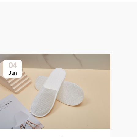
04
2
Jan
Ja