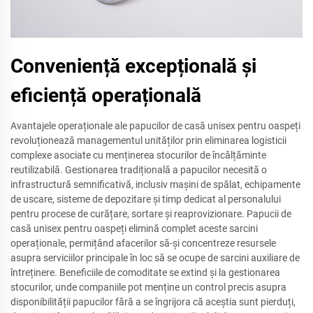
Conveniență excepțională și
eficiență operațională
Avantajele operaționale ale papucilor de casă unisex pentru oaspeți
revoluționează managementul unităților prin eliminarea logisticii
complexe asociate cu menținerea stocurilor de încălțăminte
reutilizabilă. Gestionarea tradițională a papucilor necesită o
infrastructură semnificativă, inclusiv mașini de spălat, echipamente
de uscare, sisteme de depozitare și timp dedicat al personalului
pentru procese de curățare, sortare și reaprovizionare. Papucii de
casă unisex pentru oaspeți elimină complet aceste sarcini
operaționale, permițând afacerilor să-și concentreze resursele
asupra serviciilor principale în loc să se ocupe de sarcini auxiliare de
întreținere. Beneficiile de comoditate se extind și la gestionarea
stocurilor, unde companiile pot menține un control precis asupra
disponibilității papucilor fără a se îngrijora că aceștia sunt pierduți,