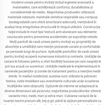
moderni unisex pentru invitați includ inginerie avansată a
materialelor, care echilibrează confortul, durabilitatea și
considerentele de mediu. Majoritatea produselor utilizează
materiale nețesute, materiale sintetice respirabile sau compuși
biodegradabili care oferă amortizare adecvată, menținând în
același timp integritatea structurală în timpul utilizării. Construcția
talpii include în mod tipic textură anti-alunecare sau elemente
cauciucate pentru prevenirea accidentelor pe suprafețe netede.
Mulți pantofi de casă unisex pentru invitați au proprietăți de
absorbție a umidității care mențin picioarele uscate și confortabile
pe perioade lungi de purtare. Aplicațiile pantofilor de casă unisex
pentru invitați acoperă numeroase industrii și contexte. Unitățile de
cazare le folosesc pentru a oferi facilități luxoase pe care oaspeții le
pot lua acasă ca suveniruri. Unitățile medicale le implementează în
camerele pacienților și zonele de tratament pentru a menține medii
sterile. În mediul rezidențial, acestea sunt utilizate la petreceri
festive, vizite imobiliare sau evenimente culturale unde scoaterea
încălțărilor este obișnuită. Opțiunile de mărime se adaptează la
diverse dimensiuni ale piciorului, majoritatea producătorilor oferind
variante mici, medii, mari și extra-mari. Culoarea variază de la
nuanțe neutre precum alb, bej și gri, până la opțiuni personalizate cu