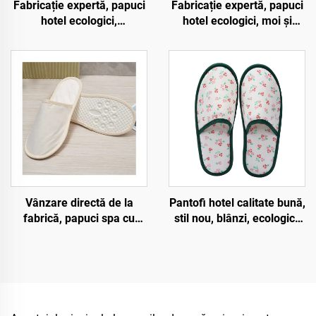
Fabricație expertă, papuci
Fabricație expertă, papuci
hotel ecologici,
hotel ecologici, moi și
biodegradabili, cu vârf
confortabili,
deschis, transpirabili,
biodegradabili, pentru
pentru hotel și companii
oaspeți, spa și companii
aeriene
aeriene
Vânzare directă de la
Pantofi hotel calitate bună,
fabrică, papuci spa cu
stil nou, blânzi, ecologici,
talpă din pulp, ecologici,
biodegradabili, pantofi
prietenoși cu mediul, cu
hotelari ecologici unică
logo personalizat, papuci
folosință
de unică folosință pentru
hotel