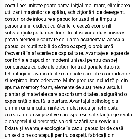
costul per unitate poate părea inițial mai mare, eliminarea
utilizării mașinilor de spălat, achiziționării de detergent,
costurilor de înlocuire a papucilor uzati și a timpului
personalului dedicat curățeniei creează economii
substanțiale pe termen lung. În plus, variantele unisexe
previn pierderile cauzate de luarea accidentală acasă a
papucilor reutilizabili de către oaspeți, o problemă
frecventă în afacerile de ospitalitate. Avantajele legate de
confort ale papucilor moderni unisexi pentru oaspeți
concurează cu cele ale opțiunilor tradiționale datorită
tehnologiilor avansate de materiale care oferă amortizare
și respirabilitate adecvate. Multe produse includ tălpi din
spumă memory foam, elemente de susținere a arcului
plantar și materiale care absorb umiditatea, asigurând o
experiență plăcută la purtare. Avantajul psihologic al
primirii unei încălțăminte complet nouă și nefolosită
creează impresii pozitive care sporesc satisfacția generală
a oaspetelui și percepția valorii cazării sau serviciului.
Există și avantaje ecologice în cazul papucilor de casă
unisexi bine concepuți pentru oaspeți, fabricați din