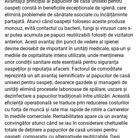
Avantajul principal al papucilor de casă unisexi pentru
oaspeți constă în beneficiile excepționale de igienă, care
elimină problemele de sănătate asociate cu încălțăminte
partajată. Atunci când oaspeții folosesc aceste produse
monouz, evită contactul cu bacterii, fungi și virusuri care s-
ar putea acumula pe papuci reutilizabili folosiți de vizitatori
anteriori. Acest avantaj din punct de vedere al igienei
devine deosebit de important în unități medicale, spa-uri și
mediile de ospitalitate intens utilizate, unde menținerea
unor condiții sanitare este esențială pentru siguranța
oaspeților și reputația afacerii. Factorul de comoditate
reprezintă un alt avantaj semnificativ al papucilor de casă
unisexi pentru oaspeți, deoarece gazdele și managerii de
unități elimină procesele laborioase de spălare, uscare și
dezinfectare a papucilor tradiționali între utilizări. Această
eficiență operațională se traduce prin reducerea costurilor
cu forța de muncă și rate mai rapide de rotire a camerelor
în mediile comerciale. Rentabilitatea apare ca un avantaj
convingător atunci când se iau în considerare cheltuielile
totale de deținere a papucilor de casă unisexi pentru
oaspeți, comparativ cu alternativele reutilizabile. Deși