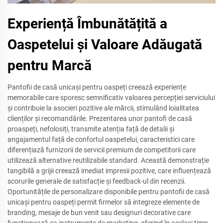
Experiență Îmbunătățită a
Oaspetelui și Valoare Adăugată
pentru Marcă
Pantofii de casă unicași pentru oaspeți creează experiențe
memorabile care sporesc semnificativ valoarea percepției serviciului
și contribuie la asocieri pozitive ale mărcii, stimulând loialitatea
clienților și recomandările. Prezentarea unor pantofi de casă
proaspeți, nefolosiți, transmite atenția față de detalii și
angajamentul față de confortul oaspetelui, caracteristici care
diferențiază furnizorii de servicii premium de competitorii care
utilizează alternative reutilizabile standard. Această demonstrație
tangibilă a grijii creează imediat impresii pozitive, care influențează
scorurile generale de satisfacție și feedback-ul din recenzii.
Oportunitățile de personalizare disponibile pentru pantofii de casă
unicași pentru oaspeți permit firmelor să integreze elemente de
branding, mesaje de bun venit sau designuri decorative care
funcționează ca instrumente de marketing, oferind în același timp