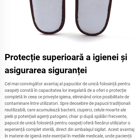
Protecție superioară a igienei și
asigurarea siguranței
Cel mai convingător avantaj al papucilor de unică folosință pentru
oaspeți constă în capacitatea lor inegalată de a oferi o protecție
completă în ceea ce privește igiena, eliminând orice posibilitate de
contaminare între utilizatori. Spre deosebire de papucii tradiționali
reutilizabili, care acumulează bacterii, ciuperci, celule moarte ale
pielii și potențiali agenți patogeni, chiar și după spălări frecvente,
papucii de unică folosință pentru oaspeți oferă fiecărui utilizator o
experiență complet sterilă, direct din ambalajul sigilat. Acest avantaj
în materie de igienă este esențial în mediile medicale, unde pacienții