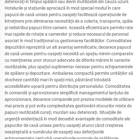
deteriorați în timpul spălării sau devin inutilizabili din cauza uzurii.
Hotelurile și stațiunile apreciază în mod special modul în care
papucii de casă unisex pentru oaspeți facilitează operațiunile de
întreținere prin eliminarea necesității de a colecta, transporta, spăla
și redistribui papuci între camere. Această eficientizare permite rate
mai rapide de rotație a camerelor și reduce necesarul de personal
asociat în mod tradițional cu gestionarea facilităților. Comoditatea
depozitării reprezintă un alt avantaj semnificativ, deoarece papucii
de casă unisex pentru oaspeți necesită un spațiu minim comparativ
cu menținerea unor stocuri adecvate de diferite mărimi în variante
reutilizabile, plus spațiul suplimentar necesar pentru echipamentele
de spălare și depozitare. Ambalarea compactă permite unităților să
stocheze cantități mari în spații mici, păstrând totodată
accesibilitate ușoară pentru distribuția personalului. Comoditatea
în comandă și aprovizionare simplifică managementul lanțului de
aprovizionare, deoarece companiile pot prezice modelele de utilizare
mai precis și pot evita complexitatea gestionării stocurilor mixte de
papuci reutilizabili curați, murdari sau deteriorați. Situațiile de
urgență evidențiază în mod deosebit avantajele de comoditate ale
papucilor de casă unisex pentru oaspeți atunci când creșterea
neașteptată a numărului de oaspeți sau defecțiunile
echipamentelor perturbă operațiunile normale de spălătorie.