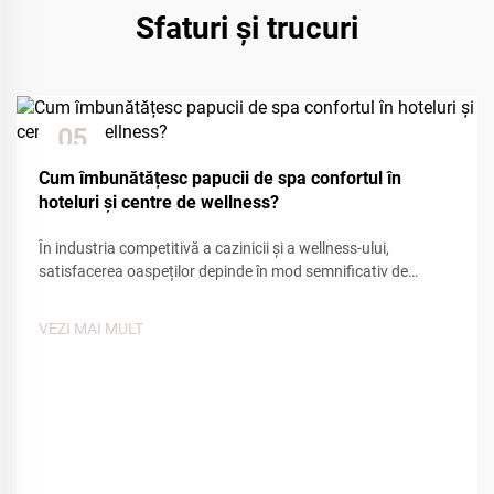
Sfaturi și trucuri
05
Dec
Cum îmbunătățesc papucii de spa confortul în
hoteluri și centre de wellness?
În industria competitivă a cazinicii și a wellness-ului,
satisfacerea oaspeților depinde în mod semnificativ de
atenția la detalii și facilitățile de confort. Dintre numeroasele
puncte de contact care influențează experiența oaspeților,
VEZI MAI MULT
încălțămintea de casă de tip spa joacă un rol esențial în
crearea unei senzații de...