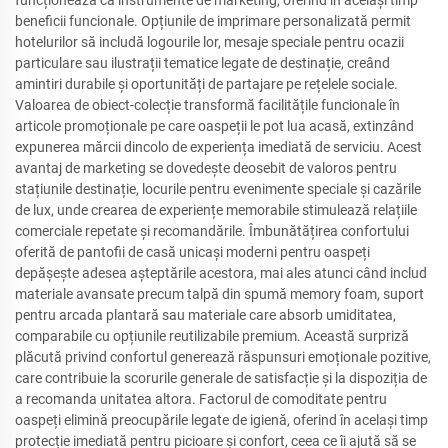
beneficii funcionale. Opțiunile de imprimare personalizată permit
hotelurilor să includă logourile lor, mesaje speciale pentru ocazii
particulare sau ilustrații tematice legate de destinație, creând
amintiri durabile și oportunități de partajare pe rețelele sociale.
Valoarea de obiect-colecție transformă facilitățile funcionale în
articole promoționale pe care oaspeții le pot lua acasă, extinzând
expunerea mărcii dincolo de experiența imediată de serviciu. Acest
avantaj de marketing se dovedește deosebit de valoros pentru
stațiunile destinație, locurile pentru evenimente speciale și cazările
de lux, unde crearea de experiențe memorabile stimulează relațiile
comerciale repetate și recomandările. Îmbunătățirea confortului
oferită de pantofii de casă unicași moderni pentru oaspeți
depășește adesea așteptările acestora, mai ales atunci când includ
materiale avansate precum talpă din spumă memory foam, suport
pentru arcada plantară sau materiale care absorb umiditatea,
comparabile cu opțiunile reutilizabile premium. Această surpriză
plăcută privind confortul generează răspunsuri emoționale pozitive,
care contribuie la scorurile generale de satisfacție și la dispoziția de
a recomanda unitatea altora. Factorul de comoditate pentru
oaspeți elimină preocupările legate de igienă, oferind în același timp
protecție imediată pentru picioare și confort, ceea ce îi ajută să se