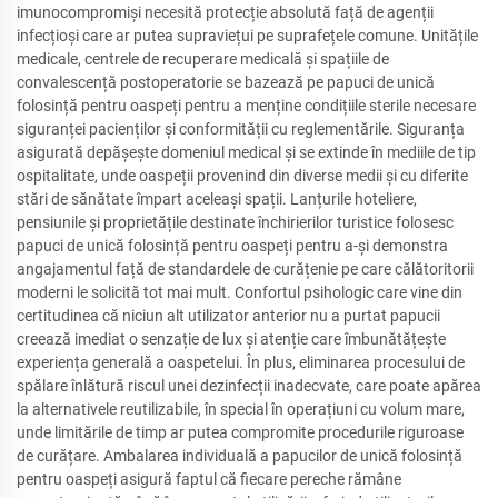
imunocompromiși necesită protecție absolută față de agenții
infecțioși care ar putea supraviețui pe suprafețele comune. Unitățile
medicale, centrele de recuperare medicală și spațiile de
convalescență postoperatorie se bazează pe papuci de unică
folosință pentru oaspeți pentru a menține condițiile sterile necesare
siguranței pacienților și conformității cu reglementările. Siguranța
asigurată depășește domeniul medical și se extinde în mediile de tip
ospitalitate, unde oaspeții provenind din diverse medii și cu diferite
stări de sănătate împart aceleași spații. Lanțurile hoteliere,
pensiunile și proprietățile destinate închirierilor turistice folosesc
papuci de unică folosință pentru oaspeți pentru a-și demonstra
angajamentul față de standardele de curățenie pe care călătoritorii
moderni le solicită tot mai mult. Confortul psihologic care vine din
certitudinea că niciun alt utilizator anterior nu a purtat papucii
creează imediat o senzație de lux și atenție care îmbunătățește
experiența generală a oaspetelui. În plus, eliminarea procesului de
spălare înlătură riscul unei dezinfecții inadecvate, care poate apărea
la alternativele reutilizabile, în special în operațiuni cu volum mare,
unde limitările de timp ar putea compromite procedurile riguroase
de curățare. Ambalarea individuală a papucilor de unică folosință
pentru oaspeți asigură faptul că fiecare pereche rămâne