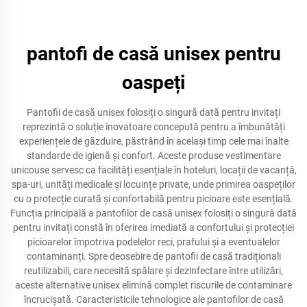
pantofi de casă unisex pentru
oaspeți
Pantofii de casă unisex folosiți o singură dată pentru invitați
reprezintă o soluție inovatoare concepută pentru a îmbunătăți
experiențele de găzduire, păstrând în același timp cele mai înalte
standarde de igienă și confort. Aceste produse vestimentare
unicouse servesc ca facilități esențiale în hoteluri, locații de vacanță,
spa-uri, unități medicale și locuințe private, unde primirea oaspeților
cu o protecție curată și confortabilă pentru picioare este esențială.
Funcția principală a pantofilor de casă unisex folosiți o singură dată
pentru invitați constă în oferirea imediată a confortului și protecției
picioarelor împotriva podelelor reci, prafului și a eventualelor
contaminanți. Spre deosebire de pantofii de casă tradiționali
reutilizabili, care necesită spălare și dezinfectare între utilizări,
aceste alternative unisex elimină complet riscurile de contaminare
încrucișată. Caracteristicile tehnologice ale pantofilor de casă