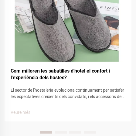
Com milloren les sabatilles d'hotel el confort i
l'experiència dels hostes?
El sector de l'hostaleria evoluciona contínuament per satisfer
les expectatives creixents dels convidats, i els accessoris de
confort juguen un paper clau per determinar la satisfacció
general. Entre aquests elements essencials de confort, les
Veure més
miltenquetes d'hotel han emergit com un factor significati...