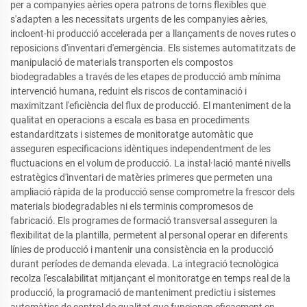
per a companyies aèries opera patrons de torns flexibles que
s'adapten a les necessitats urgents de les companyies aèries,
incloent-hi producció accelerada per a llançaments de noves rutes o
reposicions d'inventari d'emergència. Els sistemes automatitzats de
manipulació de materials transporten els compostos
biodegradables a través de les etapes de producció amb mínima
intervenció humana, reduint els riscos de contaminació i
maximitzant l'eficiència del flux de producció. El manteniment de la
qualitat en operacions a escala es basa en procediments
estandarditzats i sistemes de monitoratge automàtic que
asseguren especificacions idèntiques independentment de les
fluctuacions en el volum de producció. La instal·lació manté nivells
estratègics d'inventari de matèries primeres que permeten una
ampliació ràpida de la producció sense comprometre la frescor dels
materials biodegradables ni els terminis compromesos de
fabricació. Els programes de formació transversal asseguren la
flexibilitat de la plantilla, permetent al personal operar en diferents
línies de producció i mantenir una consistència en la producció
durant períodes de demanda elevada. La integració tecnològica
recolza l'escalabilitat mitjançant el monitoratge en temps real de la
producció, la programació de manteniment predictiu i sistemes