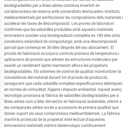
biodegradables per a línies aèries continua invertint en
col·laboracions de recerca amb universitats destacades i instituts
medioambientals per perfeccionar les composicions dels materials i
accelerar les taxes de descomposició. Les proves de laboratori
confirmen que les sabatilles produïdes amb aquests materials
innovadors assolen una biodegradació completa en 180 dies sota
condicions estàndard de compostatge, amb una descomposició
parcial que comença en 30 dies després del seu abocament. El
procés de fabricació incorpora controls precisos de temperatura i
aplicacions de pressió que alineen les estructures moleculars per
assolir un rendiment òptim mantenint alhora les propietats
biodegradables. Els sistemes de control de qualitat monitoritzen la
consistència del material durant tot el procés de producció,
assegurant que cada sabatilla compleixi especificacions idèntiques
en termes de comoditat, higiene i impacte ambiental. Aquest avenç
tecnològic posiciona la fàbrica de sabatilles biodegradables per a
línies aèries com a líder del sector en fabricació sostenible, oferint a
les companyies aèries accés a accessoris de primera qualitat que
donen suport als seus compromisos medioambientals. La fàbrica
manté la protecció de la propietat intel·lectual d’aquestes
innovacions materials mentre desenvolupa contínuament