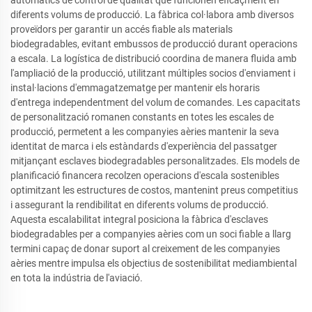
automàtics de control de qualitat que funcionen eficaçment en
diferents volums de producció. La fàbrica col·labora amb diversos
proveïdors per garantir un accés fiable als materials
biodegradables, evitant embussos de producció durant operacions
a escala. La logística de distribució coordina de manera fluida amb
l'ampliació de la producció, utilitzant múltiples socios d'enviament i
instal·lacions d'emmagatzematge per mantenir els horaris
d'entrega independentment del volum de comandes. Les capacitats
de personalització romanen constants en totes les escales de
producció, permetent a les companyies aèries mantenir la seva
identitat de marca i els estàndards d'experiència del passatger
mitjançant esclaves biodegradables personalitzades. Els models de
planificació financera recolzen operacions d'escala sostenibles
optimitzant les estructures de costos, mantenint preus competitius
i assegurant la rendibilitat en diferents volums de producció.
Aquesta escalabilitat integral posiciona la fàbrica d'esclaves
biodegradables per a companyies aèries com un soci fiable a llarg
termini capaç de donar suport al creixement de les companyies
aèries mentre impulsa els objectius de sostenibilitat mediambiental
en tota la indústria de l'aviació.