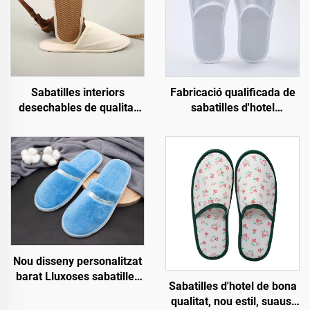
Sabatilles interiors
Fabricació qualificada de
desechables de qualitat
sabatilles d'hotel
elevada ecològiques amb
ecològiques
forro tou per a convidats
biodegradables, sabatilles
per a habitacions d'hotel
obertes transpirables per
a hotel i companyies
aèries
Nou disseny personalitzat
barat Lluxoses sabatilles
Sabatilles d'hotel de bona
desechables per a
qualitat, nou estil, suaus,
habitacions d'hotel i spa