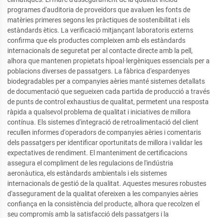
programes d'auditoria de proveïdors que avaluen les fonts de
matèries primeres segons les pràctiques de sostenibilitat i els
estàndards ètics. La verificació mitjançant laboratoris externs
confirma que els productes compleixen amb els estàndards
internacionals de seguretat per al contacte directe amb la pell,
alhora que mantenen propietats hipoal·lergèniques essencials per a
poblacions diverses de passatgers. La fàbrica d'espardenyes
biodegradables per a companyies aèries manté sistemes detallats
de documentació que segueixen cada partida de producció a través
de punts de control exhaustius de qualitat, permetent una resposta
ràpida a qualsevol problema de qualitat i iniciatives de millora
contínua. Els sistemes d'integració de retroalimentació del client
recullen informes d'operadors de companyies aèries i comentaris
dels passatgers per identificar oportunitats de millora i validar les
expectatives de rendiment. El manteniment de certificacions
assegura el compliment de les regulacions de l'indústria
aeronàutica, els estàndards ambientals i els sistemes
internacionals de gestió de la qualitat. Aquestes mesures robustes
d'assegurament de la qualitat ofereixen a les companyies aèries
confiança en la consistència del producte, alhora que recolzen el
seu compromís amb la satisfacció dels passatgers i la