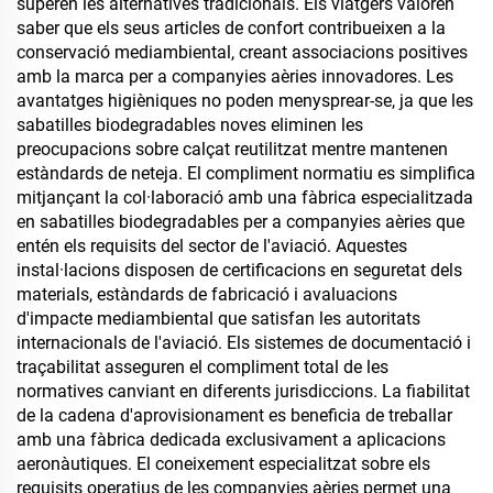
superen les alternatives tradicionals. Els viatgers valoren
saber que els seus articles de confort contribueixen a la
conservació mediambiental, creant associacions positives
amb la marca per a companyies aèries innovadores. Les
avantatges higièniques no poden menysprear-se, ja que les
sabatilles biodegradables noves eliminen les
preocupacions sobre calçat reutilitzat mentre mantenen
estàndards de neteja. El compliment normatiu es simplifica
mitjançant la col·laboració amb una fàbrica especialitzada
en sabatilles biodegradables per a companyies aèries que
entén els requisits del sector de l'aviació. Aquestes
instal·lacions disposen de certificacions en seguretat dels
materials, estàndards de fabricació i avaluacions
d'impacte mediambiental que satisfan les autoritats
internacionals de l'aviació. Els sistemes de documentació i
traçabilitat asseguren el compliment total de les
normatives canviant en diferents jurisdiccions. La fiabilitat
de la cadena d'aprovisionament es beneficia de treballar
amb una fàbrica dedicada exclusivament a aplicacions
aeronàutiques. El coneixement especialitzat sobre els
requisits operatius de les companyies aèries permet una