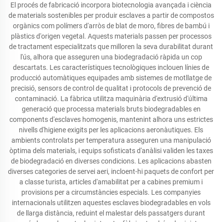
El procés de fabricació incorpora biotecnologia avançada i ciència
de materials sostenibles per produir esclaves a partir de compostos
orgànics com polímers d'arròs de blat de moro, fibres de bambú i
plàstics d'origen vegetal. Aquests materials passen per processos
de tractament especialitzats que milloren la seva durabilitat durant
l'ús, alhora que asseguren una biodegradació ràpida un cop
descartats. Les característiques tecnològiques inclouen línies de
producció automàtiques equipades amb sistemes de motllatge de
precisió, sensors de control de qualitat i protocols de prevenció de
contaminació. La fàbrica utilitza maquinària d'extrusió d'última
generació que processa materials bruts biodegradables en
components d'esclaves homogenis, mantenint alhora uns estrictes
nivells d'higiene exigits per les aplicacions aeronàutiques. Els
ambients controlats per temperatura asseguren una manipulació
òptima dels materials, i equips sofisticats d'anàlisi validen les taxes
de biodegradació en diverses condicions. Les aplicacions abasten
diverses categories de servei aeri, incloent-hi paquets de confort per
a classe turista, articles d'amabilitat per a cabines premium i
provisions per a circumstàncies especials. Les companyies
internacionals utilitzen aquestes esclaves biodegradables en vols
de llarga distància, reduint el malestar dels passatgers durant