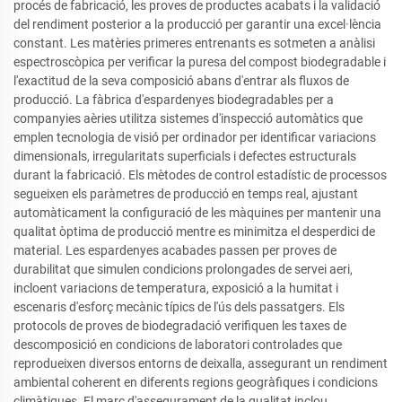
procés de fabricació, les proves de productes acabats i la validació
del rendiment posterior a la producció per garantir una excel·lència
constant. Les matèries primeres entrenants es sotmeten a anàlisi
espectroscòpica per verificar la puresa del compost biodegradable i
l'exactitud de la seva composició abans d'entrar als fluxos de
producció. La fàbrica d'espardenyes biodegradables per a
companyies aèries utilitza sistemes d'inspecció automàtics que
emplen tecnologia de visió per ordinador per identificar variacions
dimensionals, irregularitats superficials i defectes estructurals
durant la fabricació. Els mètodes de control estadístic de processos
segueixen els paràmetres de producció en temps real, ajustant
automàticament la configuració de les màquines per mantenir una
qualitat òptima de producció mentre es minimitza el desperdici de
material. Les espardenyes acabades passen per proves de
durabilitat que simulen condicions prolongades de servei aeri,
incloent variacions de temperatura, exposició a la humitat i
escenaris d'esforç mecànic típics de l'ús dels passatgers. Els
protocols de proves de biodegradació verifiquen les taxes de
descomposició en condicions de laboratori controlades que
reprodueixen diversos entorns de deixalla, assegurant un rendiment
ambiental coherent en diferents regions geogràfiques i condicions
climàtiques. El marc d'assegurament de la qualitat inclou