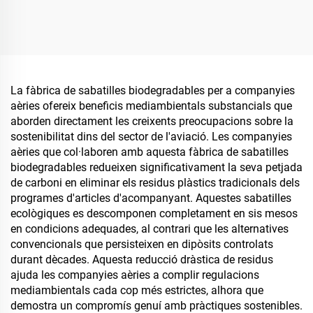
ecològiques i
per a línies aèries i hotels
biodegradables, sabatilles
ecològiques per a
companyies aèries
La fàbrica de sabatilles biodegradables per a companyies
aèries ofereix beneficis mediambientals substancials que
aborden directament les creixents preocupacions sobre la
sostenibilitat dins del sector de l'aviació. Les companyies
aèries que col·laboren amb aquesta fàbrica de sabatilles
biodegradables redueixen significativament la seva petjada
de carboni en eliminar els residus plàstics tradicionals dels
programes d'articles d'acompanyant. Aquestes sabatilles
ecològiques es descomponen completament en sis mesos
en condicions adequades, al contrari que les alternatives
convencionals que persisteixen en dipòsits controlats
durant dècades. Aquesta reducció dràstica de residus
ajuda les companyies aèries a complir regulacions
mediambientals cada cop més estrictes, alhora que
demostra un compromís genuí amb pràctiques sostenibles.