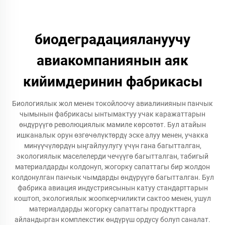
биодеградациялануучу
авиакомпаниянын аяк
кийимдеринин фабрикасы
Биологиялык жол менен токойлоочу авиалиниянын панчык
чымынын фабрикасы ынтымактуу учак каражаттарын
өндүрүүгө революциялык мамиле көрсөтөт. Бул атайын
ишканалык орун өзгөчөлүктөрдү эске алуу менен, учакка
минүүчүлөрдүн ыңгайлуулугу үчүн гана багытталган,
экологиялык маселелерди чечүүгө багытталган, табигый
материалдарды колдонуп, жогорку сапаттагы бир жолдон
колдонулган панчык чымдарды өндүрүүгө багытталган. Бул
фабрика авиация индустриясынын катуу стандарттарын
коштоп, экологиялык жоопкерчиликти сактоо менен, ушул
материалдарды жогорку сапаттагы продукттарга
айландырган комплекстик өндүрүш ордусу болуп саналат.