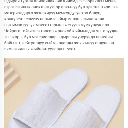
ыдырай турган авиаайлак аяк кийимдер фабрикасы менен
стратегиялык өнөктөштүктөр аркылуу бул адистештирилген
материалдарга жеке кирүү мүмкүндүгүнө ээ болуп,
конкуренттешүүчү нарыкта айырмаланышына жана
ынтымактуулук максаттарына жетүүгө мүмкүндүк алат.
Чөйрөгө тийгизген таасир жөнөкөй кыймылдан чыгаруудан
тышкары, бул материалдар ыдырашы учурунда почканы
байытат, нейтралдуу кыймылдарды жок кылуу ордуна оң
экологиялык жыйнонтууларды түзөт.