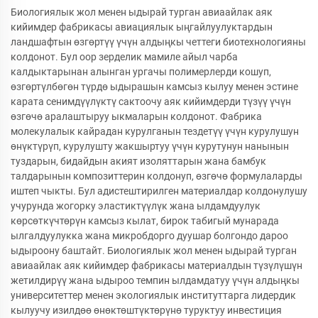
Биологиялык жол менен ыдырай турган авиаайлак аяк
кийимдер фабрикасы авиациялык ыңгайлуулуктардын
ландшафтын өзгөртүү үчүн алдыңкы четтеги биотехнологияны
колдонот. Бул оор зерделик мамиле айыл чарба
калдыктарынан алынган ургачы полимерлерди кошуп,
өзгөртүлбөгөн түрдө ыдырашын камсыз кылуу менен эстине
карата сенимдүүлүктү сактоочу аяк кийимдерди түзүү үчүн
өзгөчө аралаштыруу ыкмаларын колдонот. Фабрика
молекулалык кайрадан курулганын тездетүү үчүн курулушун
өнүктүрүп, курулушту жакшыртуу үчүн курутунун нанынын
туздарын, бидайдын акият изоляттарын жана бамбук
талдарынын композиттерин колдонуп, өзгөчө формулаларды
иштеп чыкты. Бул адистештирилген материалдар колдонулушу
учурунда жогорку эластиктүүлүк жана ылдамдуулук
көрсөткүчтөрүн камсыз кылат, бирок табигый мунарада
ылгалдуулукка жана микробдорго дуушар болгондо дароо
ыдыроону баштайт. Биологиялык жол менен ыдырай турган
авиаайлак аяк кийимдер фабрикасы материалдын түзүлүшүн
жетилдирүү жана ыдыроо темпин ылдамдатуу үчүн алдыңкы
университеттер менен экологиялык институттарга лидердик
кылуучу изилдөө өнөктөштүктөрүнө туруктуу инвестиция