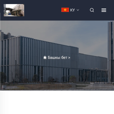
KY
Башкы бет
>