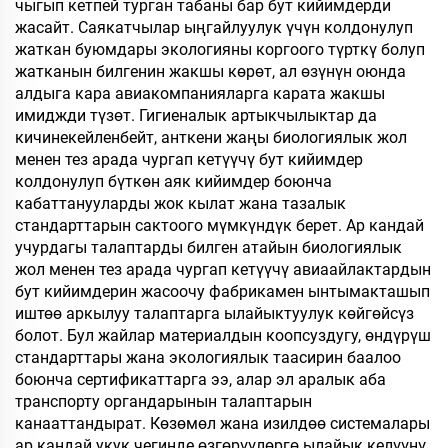
чыгып кетпей турган табаны бар бут кийимдерди
жасайт. Саякатчылар ыңгайлуулук үчүн колдонулуп
жаткан буюмдары экологияны коргоого түрткү болуп
жатканын билгенин жакшы көрөт, ал өзүнүн оюнда
алдыга кара авиакомпанияларга карата жакшы
имиджди түзөт. Гигиеналык артыкчылыктар да
кичинекейленбейт, анткени жаңы биологиялык жол
менен тез арада чургап кетүүчү бут кийимдер
колдонулуп бүткөн аяк кийимдер боюнча
кабаттанууларды жок кылат жана тазалык
стандарттарын сактоого мүмкүндүк берет. Ар кандай
учурдагы талаптарды билген атайын биологиялык
жол менен тез арада чургап кетүүчү авиаайлактардын
бут кийимдерин жасоочу фабрикамен ынтымакташып
иштөө аркылуу талаптарга ылайыктуулук көйгөйсүз
болот. Бул жайлар материалдын коопсуздугу, өндүрүш
стандарттары жана экологиялык таасирин баалоо
боюнча сертификаттарга ээ, алар эл аралык аба
транспорту органдарынын талаптарын
канааттандырат. Көзөмөл жана изилдөө системалары
ар кандай укук чегинде өзгөрүүлөргө ылайык келүүнү