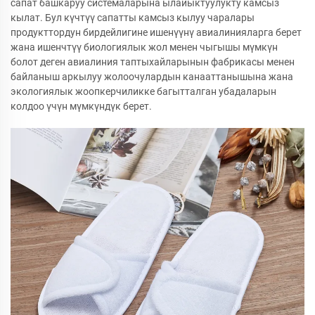
сапат башкаруу системаларына ылайыктуулукту камсыз
кылат. Бул күчтүү сапатты камсыз кылуу чаралары
продукттордун бирдейлигине ишенүүнү авиалинияларга берет
жана ишенчтүү биологиялык жол менен чыгышы мүмкүн
болот деген авиалиния таптыхайларынын фабрикасы менен
байланыш аркылуу жолоочулардын канааттанышына жана
экологиялык жоопкерчиликке багытталган убадаларын
колдоо үчүн мүмкүндүк берет.