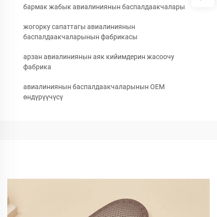
бармак жабык авиалиниянын баспалдаакчалары
жогорку сапаттагы авиалиниянын
баспалдаакчаларынын фабрикасы
арзан авиалиниянын аяк кийимдерин жасоочу
фабрика
авиалиниянын баспалдаакчаларынын OEM
өндүрүүчүсү