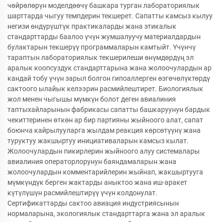
чөйрөлөрүн моделдөөчү башкара турган лабораториялык
шарттарда чыгуу темпдерин текшерет. Сапатты камсыз кылуу
негизи өндүрүштүк практикаларды жана этикалык
стандарттарды баалоо үчүн жумшалуучу материалдардын
булактарын текшерүү программаларын камтыйт. Үчүнчү
тараптын лабораториялык текшерилеши өнүмдөрдүң эл
аралык коопсуздук стандарттарына жана жолоочулардын ар
кандай тобу үчүн зарыл болгон гипоаллерген өзгөчөлүктөрдү
сактоого ылайык келээрин расмийлештирет. Биологиялык
жол менен чыгышы мүмкүн болот деген авиалиния
таптыхайларынын фабрикасы сапатты башкаруунун бардык
чекиттеринен өткөн ар бир партияны жыйноого алат, сапат
боюнча кайрылууларга жылдам реакция көрсөтүүнү жана
туруктуу жакшыртуу инициативаларын камсыз кылат.
Жолоочулардын пикирлерин жыйноого алуу системалары
авиалиния операторлорунун баяндамаларын жана
жолоочулардын комментарийлерин жыйнап, жакшыртууга
мүмкүндүк берген жактарды аныктоо жана иш-аракет
күтүлүшүн расмийлештирүү үчүн колдонулат.
Сертификаттарды сактоо авиация индустриясынын
нормаларына, экологиялык стандарттарга жана эл аралык