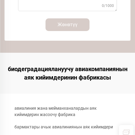
0/1000
Жөнөтүү
биодеградациялануучу авиакомпаниянын
аяк кийимдеринин фабрикасы
авиалиния жана мейманханалардын аяк
кийимдерин жасоочу фабрика
бармактары ачык авиалиниянын аяк кийимдери