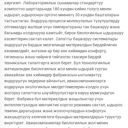
киргизет. Лабораториялык сынамалар стандарттуу
компостоо шарттарында 180 күндөн кийин толугу менен
ыдырап, ыдыроонун орточо мөөнөтү 30 күндөн башталарын
тастыктаган. Өндүрүш процесси молекулалык түзүлүштөрдү
оптималдуу иштеши үчүн температураны так башкаруу жана
басымды колдонууну камтыйт, бирок биологиялык ыдырашуу
касиеттерин сактап калат. Сапатты башкаруу системалары
өндүрүштүн бардык мезгилинде материалдын бирдейлигин
көзөмөлдөйт, анткени ар бир аяк кийимдин конфорту,
гигиенасы жана чөйрөгө тийгизген таасири бирдей
техникалык талаптарга жооп берет. Бул технологиялык
жетишкендик биологиялык жол менен ыдырай турган
авиаайлак аяк кийимдер фабрикасын ынтымактуу
өндүрүштүн лидерине айлантып, авиакомпанияларга
өздөрүнүн экологиялык милдеттемелерин колдоо үчүн
жогорку сапаттагы ыңгайлуулуктарга кирүү мүмкүндүгүн
берет. Фабрика бул материалдык жаңылыктар үчүн
интеллектуалдык менчиктик коргоо режимин сактап, ыдыроо
темпин дарагыраак жана жолоочулардын конфортун
жакшыртуучу келечектеги буындын материалдарын туруктуу
өнүктүрөт. Авиакомпаниялар биологиялык жол менен