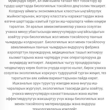
мүмкүндүк берет, ал эми кыйла татаал тест тобоктору ар
түрдүү шарттарда биологиялык токойлоо деңгээлин текшерет.
Колдонуу аймагы экономикалык класстын ыңгайлуулук
жыйноктарынан, жогорку класстагы каражаттардан жана
өзгөчө шарттарды камтый турган иш-чараларга чейин кеңири
таралган. Эл аралык авиакомпаниялар узакка созулган
учакка минүү убактысында минүүчүлөрдүн ыңгайсыздыгын
азайтуу үчүн биологиялык жол менен токойлоочу панчык
чымдарды колдонушат. Биологиялык жол менен токойлоочу
авиалиниянын панчык чымдарын өндүрүүчү фабрика
аэропорттун лаунждоруна, медициналык ташып жеткирүү
кызматтарына жана чартердук учак операторлоруна да
өнүмдөрдү жеткирет. Авариялык чыгуу процедуралары
чездештирүү керек болгон учурда коргоо кылат, бирок узакка
созулган экологиялык коркунуч тудурушпой турган жеңил, тез
таратылган аяк кийим варианттарынан пайда көрөт.
Ишканалык орун туруктуу изилдөө жана өнүгүш иш-
чараларын жүргүзүп, экологиялык таасирди дагы азайтуу,
учакка минүүчүлөрдүн канааттанышын жана иштөө
эффективдүүлүгүн жакшыртуу үчүн жаңы биологиялык жол
менен токойлоочу материалдарды жана өндүрүш
технологияларын изилдейт.