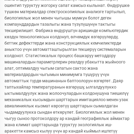
ошентип туруктуу жогорку сапат камсыз кылынат. Өндүрүшкө
түшкөн материалдар спектроскопиялык анализге тартылып,
биологиялык жол менен чыгышы мүмкүн болот деген
компаунддардын тазалыгы жана түзүлүшүнүн тактыгы
текшерилишет. Фабрика өндүрүштүн аришинде компьютердик
көздүн технологиясын колдонуп, өлчөмдүк өзгөрүүлөрдү,
беттик дефекттерди жана конструкциялык кемчиликтерди
аныктоо үчүн автоматташтырылган текшерүү системаларын
колдонот. Статистикалык процесс башкаруу методдору
машиналардын параметрлерин реалдуу убакытта жыйноого
алат, оптималдуу чыгым сапатын сактоо жана
материалдардын чыгымын минимумга түшүрүү үчүн
автоматтык түрдө машинанын баптоолорун өзгөртөт. Даяр
таптыхайлар температуранын өзгөрүшү, ылгалдуулукко
ыктымалдуулук жана жолоочулардын колдонушуна тиешелүү
механикалык кысымдын шарттарын имитациялоо менен узак
авиалиниялык кызмат көрсөтүү шарттарын сымалдаган
чыдамдуулукка сындан өткөрүлөт. Биологиялык жол менен
чыгуу сыноо протоколдору ар кандай географиялык аймактар
жана климат шарттарында туруктуу экологиялык иш-
аракетти камсыз кылуу үчүн ар кандай кыймыл иштетүү