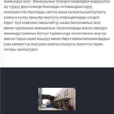
мүмкүндүк алат. Финансылык пландоо моделдери өндүрүштүн
ар түрдүү деңгээлинде бааларды оптималдаштыруу,
конкуренттик бааларды сактоо жана кызыкчылыктуулукту
камсыз кылуу аркылуу өнүгүүчү операцияларды колдоп
берет. Бул комплекс масштабтуу ыкма биологиялык жол
менен чуркашкан авиациялык тапочкаларды жасоо заводун
авиаиндустриянын бүткүл тармагында экологиялык өнүгүш
максаттарын ишке ашыруу менен бирге авиакомпаниялардын
узак мөөнөттүк өнүгүшүн камсыз кылуучу ишенчтүү серик
катары орноштурат.