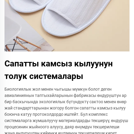
Сапатты камсыз кылуунун
толук системалары
Биологиялык жол менен чыгышы мүмкүн болот деген
авиалиниянын таптыхайларынын фабрикасы өндүрүштүн ар
бир баскычында экологиялык бүтүндүктү сактоо менен өнөр
жай стандарттарынан жогору болгон сапатты камсыз кылуу
боюнча катуу протоколдордо иштейт. Бул комплекс
системаларга жумшалуучу материалдарды текшерүү, өндүрүш
процесинин жыйноого алуусу, даяр өнүмдүн текшерилеши
жана өндүрүштөн кийинки иштөөнүн текшерилеши кирет,