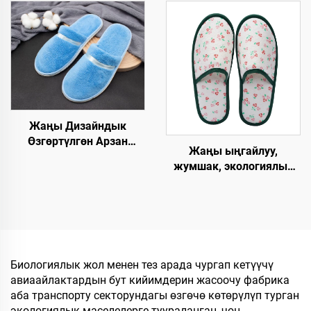
чөпкө айлануучу ички
ыдырачуу, мейманхана
мейманханалык панчык,
жана авиакомпаниялар
мейманхананын
үчүн, ачык баштуу, дем
бөлмөлөрү үчүн
алаткан панчык
Жаңы Дизайндык
Өзгөртүлгөн Арзан
Жаңы ыңгайлуу,
Мейманкана Бөлмөсү
жумшак, экологиялык
Люкс Спа Бир Жолго
таза, тез бузулуп
Колдонулган Этек-
кетүүчү, жогорку
Кийимдер
сапаттагы жумшалакча,
Авиакомпаниялар үчүн
убактылуу пайдалануу
Мейманкана үчүн
үчүн мейманханалар
жана авиакомпаниялар
Биологиялык жол менен тез арада чургап кетүүчү
үчүн жумшалакча
авиаайлактардын бут кийимдерин жасоочу фабрика
аба транспорту секторундагы өзгөчө көтөрүлүп турган
экологиялык маселелерге туураланган, чоң