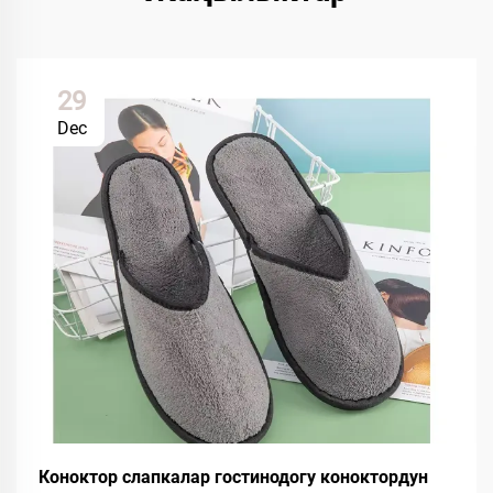
29
Dec
Коноктор слапкалар гостинодогу коноктордун