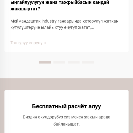
ыңгайлуулугун жана тажрыйбасын кандай
жакшыртат?
Меймандештик industry ганаарында көтөрүлүп жаткан
күтүлүштөрүнө ылайыктуу өнүгүп жатат,
кайрымдуулукка байланыштуу буюмдар жалпы
канааттандырууну аныктоого чоң таасирин тийгизет.
Топтуруу көрүнүш
Бул негизги кайрымдуулук буюмдардын ичинде, кошкоо
меймандештердин кайрымдагы жакшыртылышы үчүн
маанилүү фактор болуп келип жатат...
Бесплатный расчёт алуу
Биздин өкүлдөрүбүз сиз менен жакын арада
байланышат.