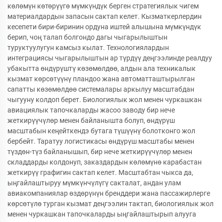
көлөмүн көтөрүүгө мүмкүндүк берген стратегиялык чигем
материалдардын запасын сактап келет. Кызматкерлердин
кесепети бири-биринин ордуна иштей алышына мүмкүндүк
берип, чоң талап болгондо дагы чыгарылыштын
туруктуулугун камсыз кылат. Технологиялардын
интеграциясы чыгарылыштын ар түрдүү деңгээлинде реалдуу
убакытта өндүрүштү көзөмөлдөө, алдын ала техникалык
кызмат көрсөтүүнү пландоо жана автоматташтырылган
сапатты көзөмөлдөө системалары аркылуу масштабдан
чыгууну колдоп берет. Биологиялык жол менен чуркашкан
авиациялык тапочкаларды жасоо заводу бир нече
жеткирүүчүлөр менен байланышта болуп, өндүрүш
масштабын кеңейткендэ бутага түшүүнү болотконго жол
бербейт. Таратуу логистикасы өндүрүш масштабы менен
түздөн-түз байланышып, бир нече жеткирүүчүлөр менен
складдарды колдонуп, заказдардын көлөмүнө карабастан
жеткирүү графигин сактап келет. Масштабтан чыкса да,
ыңгайлаштыруу мүмкүнчүлүгү сакталат, андан улам
авиакомпаниялар өздөрүнүн бренддери жана пассажирлерге
көрсөтүлө турган кызмат деңгээлин тактап, биологиялык жол
менен чуркашкан тапочкаларды ыңгайлаштырып алууга