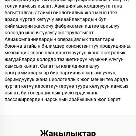
толук камсыз кылат. Авиациялык колдонууга гана
багытталган атайын биологиялык жол менен тез
арада чургап кетүүчү авиаайлактардын бут
кийимдерин жасоочу фабрикамен иштөө аркылуу
колордо ишенчтүүлүгү жогорулатылат.
Авиакомпаниялардын операциялык талаптары
боюнча атайын билимдер консистенттүү продукцияны,
мезгилдик спрос пландаштыруусун жана экстралык
жагдайларда колордо тез жеткирүү мүмкүнчүлүгүн
камсыз кылат. Сапатты кепилдикке алуу
программалары ар бир партиянын ыңгайлуулук,
беримдүүлүк жана биологиялык жол менен тез арада
чургап кетүү көрсөткүчтөрүнө туура келүүсүн камсыз
кылат, бул операциялык рисктерди жана
пассажирлердин нарсынын азайышына жол берет.
Жаңылыктар