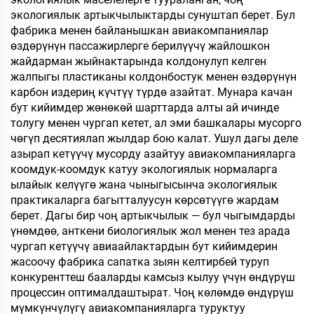
экологиялык артыкчылыктарды сунуштап берет. Бул
фабрика менен байланышкан авиакомпаниялар
өздөрүнүн пассажирлерге берилүүчү жайлошкон
жайдарман жыйнактарында колдонулуп келген
жалпыгы пластиканы колдонбостук менен өздөрүнүн
карбон издериң күчтүү түрдө азайтат. Мунара качан
бут кийимдер жөнөкөй шарттарда алты ай ичинде
толугу менен чургап кетет, ал эми башкалары мусорго
чөгүп десятиялап жылдар бою калат. Ушул дагы деле
азырап кетүүчү мусорду азайтуу авиакомпанияларга
коомдук-коомдук катуу экологиялык нормаларга
ылайык келүүгө жана чыныгысынча экологиялык
практикаларга багытталуусун көрсөтүүгө жардам
берет. Дагы бир чоң артыкчылык — бул чыгымдарды
үнөмдөө, анткени биологиялык жол менен тез арада
чургап кетүүчү авиаайлактардын бут кийимдерин
жасоочу фабрика сапатка зыян келтирбей туруп
конкуренттеш бааларды камсыз кылуу үчүн өндүрүш
процессин оптималдаштырат. Чоң көлөмдө өндүрүш
мүмкүнчүлүгү авиакомпанияларга туруктуу