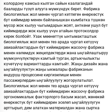
колордону камсыз кылган сайын каалагандай
бааларды түзүп алууга мүмкүндүк берет. Фабрика
биологиялык жол менен чургап кетпеген өнөркөстүк
бут кийимдер менен байланышкан кымбатка түшкөн
мусор жок кылуу чыгымдарын жоят, анткени ушул бут
кийимдерди жок кылуу үчүн атайын протоколдор
керек болбойт. Узак мөөнөттүк ынтымакташтык
биологиялык жол менен тез арада чургап кетүүчү
авиаайлактардын бут кийимдерин жасоочу фабрика
менен көлөмдүк жеңилдектерди жана ыңгайлаштыруу
мүмкүнчүлүктөрүн камтый турган, артыкчылыкты
күчөтүүчү варианттарды камтыйт. Жаңы дизайн жана
ыңгайлуулуктун жаңы ыкмалары фабриканын
өндүрүш процессине киргизилиши менен
пассажирлердин ыңгайлуулугу жогорулатылат.
Биологиялык жол менен тез арада чургап кетүүчү
авиаайлактардын бут кийимдерин жасоочу фабрика
эргономикалык факторлорго басым жасап, жөнөкөй
өнөркөстүк бут кийимдерин эселеп ыңгайлуулугун
арттырып, дем алаткан материалдан жана сыртка