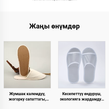
Жаңы өнүмдөр
Жумшак калемдүү,
Кесепеттүү өндүрүш,
жогорку сапаттагы,
экологияга жардамдуу,
колдонулгандан кийин
биологиялык жол менен