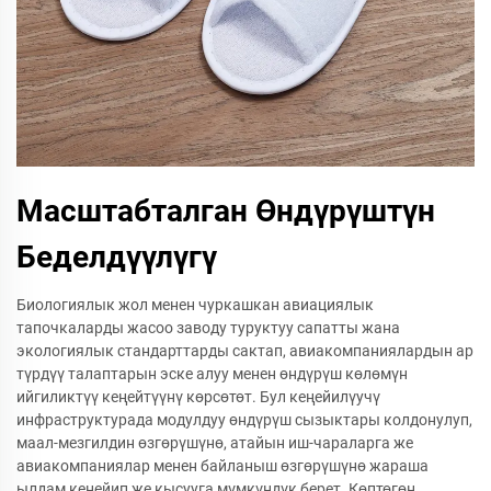
Масштабталган Өндүрүштүн
Беделдүүлүгү
Биологиялык жол менен чуркашкан авиациялык
тапочкаларды жасоо заводу туруктуу сапатты жана
экологиялык стандарттарды сактап, авиакомпаниялардын ар
түрдүү талаптарын эске алуу менен өндүрүш көлөмүн
ийгиликтүү кеңейтүүнү көрсөтөт. Бул кеңейилүучү
инфраструктурада модулдуу өндүрүш сызыктары колдонулуп,
маал-мезгилдин өзгөрүшүнө, атайын иш-чараларга же
авиакомпаниялар менен байланыш өзгөрүшүнө жараша
ылдам кеңейип же кысууга мүмкүндүк берет. Көптөгөн