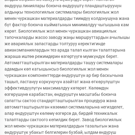
өндүрүш линиялары боюнча өндүрүштү пландаштыруунун
алдыңкы технологиялык системалары биологиялык жол
менен чуркашкан материалдарды тиимдүү колдонушуна жана
бүт фактор боюнча кыйматынын минималдуу чыгышына кам
көрөт. Биологиялык жол менен чуркашкан авиациялык
тапочкаларды жасоо заводу жаңы маршруттардын ачылышы
же авариялык запастарды толтуруу керектигинде
авиакомпаниялардын тез арада талап кылган талаптарына
жараша иштөө режимдерин өзгөртүүгө мүмкүндүк берет.
Автоматташтырылган материалдарды ташуу системалары
адамдын көп катышынсыз биологиялык жол менен
чуркашкан компоненттерди өндүрүштүн ар бир баскычына
ташып, ластануу коркунучун азайтат жана өткөрүлүштүн
эффективдүүлүгүн максималдуу көтөрөт. Көлөмдүн
өзгөрүшүнө карабастан, өндүрүштүн масштабы боюнча
сапатты сактоо стандартташтырылган процедура жана
автоматташтырылган көзөмөл системаларына негизделет,
алар өндүрүштүн көлөмү өзгөрсө да, бирдей техникалык
талаптарды сактоого кепилдик берет. Завод биологиялык
жол менен чуркашкан материалдардын тазалыгын жана
өндүрүштүк убакыт белгилерин бузбай, ылдам өндүрүш