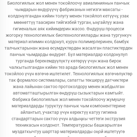
Биологиялык жол менен токойлоочу авиалиниянын панчык
чымдарын өндүрүүчү фабриканын негизги максаты -
колдонулгандан кийин толугу менен токойлоп кетүүчү, узак
мөөнөттүү таасирин тийгизбей турган, ыңгайлуу жана
гигиеналык аяк кийимдерин жасоо. Өндүрүш процесси
жогорку технологиялык биотехнологияларды жана тургункуч
материал илимин колдонуп, курун полимерлеринен, бамбук
талчыктарынан жана өсүмдүктөрдөн жасалган пластиктерден
панчык чымдарды өндүрөт. Бул материалдар колдонулуп
турганда берекемдүүлүктү көтөрүү үчүн жана бирок
чалкытылгандан кийин тез арада биологиялык жол менен
токойлоо үчүн өзгөчө иштетилет. Технологиялык өзгөчөлүктөр
так формалоо системалары, сапатты текшерүү датчиктери
жана лайынан сактоо протоколдору менен жабдылган
автоматташтырылган өндүрүш сызыктарын камтыйт.
Фабрика биологиялык жол менен токойлоочу жумушчу
материалдарды туруктуу панчык чым компоненттерине
айлантып, учактар үчүн керектүү катуу гигиена
стандарттарын сактоо үчүн алдыңкы четтеги экструзия
техникасын колдонот. Температурасы башкарылган
муздаткычтуу шарттар материалдарды оңой иштетүүгө