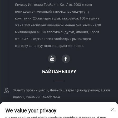
Янчжоу Ингтецзи Трейдинг Ко., Лтд. 2003-жылы
негизделген кесипкөй тапочкалар өндүрүүчү
компания. 20 жылдан ашык тажрыйба, 160 машина
жана 150 кесипкөй ишчилери менен биз жылына 30
миллиондон ашык тапочка өндүрүп, Япония, Корея
жана АКШ киргизилген глобалдык рынокторго
жогорку сапаттуу тапочкаларды жеткирет.
БАЙЛАНЫШУУ
Жянгсу провинциясы, Янчжоу шаары, Цзянду району, Дажя
шаары, Гуанмин Көчөсү №54
+86-18068849339
We value your privacy