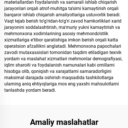
materiallardan foydalanish va samarali ishlab chiqarish
jarayonlari orqali atrof-muhitga ta'sirni kamaytirish orqali
barqaror ishlab chiqarish amaliyotlariga ustuvorlik beradi.
Vaqt tejab berish to'g'ridan-to'g'ri zavod hamkorliklari xarid
jarayonini soddalashtirish, ma'muriy yukni kamaytirish va
mehmonxona xodimlarining asosiy mehmondo'stlik
xizmatlariga e'tibor qaratishiga imkon berish orqali katta
operatsion afzallikni anglatadi. Mehmonxona papochalari
zavodi mutaxassislari tomonidan taqdim etiladigan texnik
yordam va maslahat xizmatlari mehmonlar demografiyasi,
iqlim sharoiti va foydalanish namunalari kabi omillarni
hisobga olib, qoniqish va xarajatlarni samaradorligini
maksimal darajada oshirish maqsadida tashkilotlarga
ularning aniq ehtiyojlariga mos eng yaxshi mahsulotlarni
tanlashda yordam beradi.
Amaliy maslahatlar