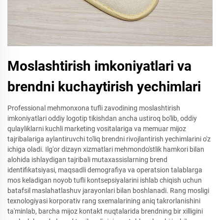
Moslashtirish imkoniyatlari va
brendni kuchaytirish yechimlari
Professional mehmonxona tufli zavodining moslashtirish
imkoniyatlari oddiy logotip tikishdan ancha ustiroq bo'lib, oddiy
qulayliklarni kuchli marketing vositalariga va memuar mijoz
tajribalariga aylantiruvchi to'liq brendni rivojlantirish yechimlarini o'z
ichiga oladi. Ilg'or dizayn xizmatlari mehmondo'stlik hamkori bilan
alohida ishlaydigan tajribali mutaxassislarning brend
identifikatsiyasi, maqsadli demografiya va operatsion talablarga
mos keladigan noyob tufli kontsepsiyalarini ishlab chiqish uchun
batafsil maslahatlashuv jarayonlari bilan boshlanadi. Rang mosligi
texnologiyasi korporativ rang sxemalarining aniq takrorlanishini
ta'minlab, barcha mijoz kontakt nuqtalarida brendning bir xilligini