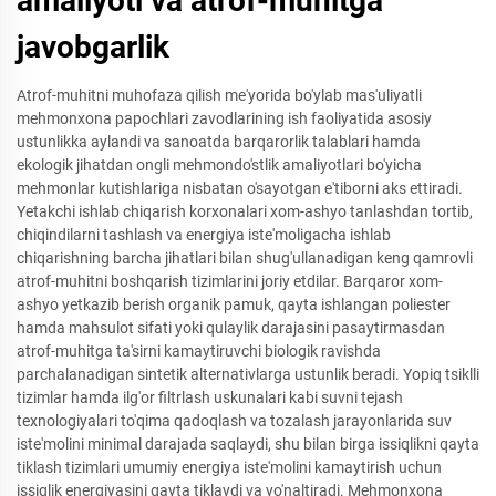
amaliyoti va atrof-muhitga
javobgarlik
Atrof-muhitni muhofaza qilish me'yorida bo'ylab mas'uliyatli
mehmonxona papochlari zavodlarining ish faoliyatida asosiy
ustunlikka aylandi va sanoatda barqarorlik talablari hamda
ekologik jihatdan ongli mehmondo'stlik amaliyotlari bo'yicha
mehmonlar kutishlariga nisbatan o'sayotgan e'tiborni aks ettiradi.
Yetakchi ishlab chiqarish korxonalari xom-ashyo tanlashdan tortib,
chiqindilarni tashlash va energiya iste'moligacha ishlab
chiqarishning barcha jihatlari bilan shug'ullanadigan keng qamrovli
atrof-muhitni boshqarish tizimlarini joriy etdilar. Barqaror xom-
ashyo yetkazib berish organik pamuk, qayta ishlangan poliester
hamda mahsulot sifati yoki qulaylik darajasini pasaytirmasdan
atrof-muhitga ta'sirni kamaytiruvchi biologik ravishda
parchalanadigan sintetik alternativlarga ustunlik beradi. Yopiq tsiklli
tizimlar hamda ilg'or filtrlash uskunalari kabi suvni tejash
texnologiyalari to'qima qadoqlash va tozalash jarayonlarida suv
iste'molini minimal darajada saqlaydi, shu bilan birga issiqlikni qayta
tiklash tizimlari umumiy energiya iste'molini kamaytirish uchun
issiqlik energiyasini qayta tiklaydi va yo'naltiradi. Mehmonxona