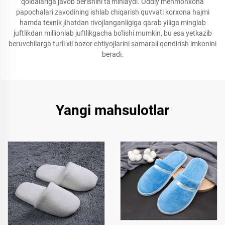
qoidalariga javob berishini ta'minlaydi. Oddiy mehmonxona
papochalari zavodining ishlab chiqarish quvvati korxona hajmi
hamda texnik jihatdan rivojlanganligiga qarab yiliga minglab
juftlikdan millionlab juftlikgacha bo'lishi mumkin, bu esa yetkazib
beruvchilarga turli xil bozor ehtiyojlarini samarali qondirish imkonini
beradi.
Yangi mahsulotlar