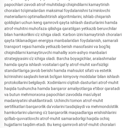
papochlari zavodi atrof-muhitidagi chiqindilarni kamaytirish
choralari to'qimalardan maksimal foydalanishni ta'minlovchi
materiallarni optimallashtirish algoritmlarini, ishlab chiqarish
qoldiqlari uchun keng qamrovli qayta ishlash dasturlarini hamda
atrof-muhitni muhofaza qilishga qaratilgan yetkazib beruvchilar
bilan hamkorlikni o'z ichiga oladi. Karbon izini kamaytirish choralari
qayta tiklanadigan energiya manbalaridan foydalanish, samarali
transport rejasi hamda yetkazib berish masofasini va bog'liq
chiqindilarni kamaytiruvchi mahalliy xom-ashyo manbalari
strategiyasini o'z ichiga oladi. Barcha boyagichlar, aralashmalar
hamda qayta ishlash vositalari qat'iy atrof-muhit xavfsizligi
standartlariga javob berishi hamda mahsulot sifati va estetik
ko'rinishini saqlashi kerak bo'lgan kimyoviy moddalar bilan ishlash
protokollarini belgilaydi. Xodimlarni o'qitish dasturlari atrof-muhit
haqida tushuncha hamda barqaror amaliyotlarga e'tibor qaratadi
va butun mehmonxona papochlari zavodida mas'uliyat
madaniyatini shakllantiradi. Uchinchi tomon atrof-muhit
sertifikatlari barqarorlik da'volarini tasdiqlaydi va mehmondo'stlik
hamkorlarini ularning o'z barqarorlik maqsadlariga erishishlarini
qo'llab-quvvatlovchi atrof-muhit samaradorligi haqida ochiq
hujjatlarni taqdim etadi. Bu keng qamrovli atrof-muhit choralari