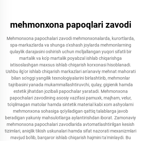
mehmonxona papoqlari zavodi
Mehmonxona papochalari zavodi mehmonxonalarda, kurortlarda,
spa-markazlarda va shunga o'xshash joylarda mehmonlarning
qulaylik darajasini oshirish uchun mo'ljallangan yuqori sifatli bir
martalik va ko'p martalik poyabzal ishlab chiqarishga
ixtisoslashgan maxsus ishlab chiqarish korxonasi hisoblanadi.
Ushbu ilg'or ishlab chiqarish markazlari an'anaviy mehnat mahorati
bilan so'nggi yangilik texnologiyalarini birlashtirib, mehmonlar
tajribasini yanada mukammallashtiruvchi, qulay, gigienik hamda
estetik jihatdan jozibali papochalar yaratadi. Mehmonxona
papochalari zavodining asosiy vazifasi pamuxk, majham, velur,
to'qilmagan matolar hamda sintetik material kabi xom ashyolarni
mehmonxona sohasiga qo'yiladigan qattiq talablarga javob
beradigan yakuniy mahsulotlarga aylantirishdan iborat. Zamonaviy
mehmonxona papochalari zavodlarida avtomatlashtirilgan kesish
tizimlari, aniqlik tikish uskunalari hamda sifat nazorati mexanizmlari
mavjud bo'lib, barqaror ishlab chiqarish hajmini ta'minlaydi. Bu