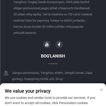
Yangzhou Yingteji Savdo Kompaniyasi, 2003-yilda tashkil
etilgan professional paypo ishlab chiqaruvchi hisoblanadi.
20 yildan ortiq tajriba, 160 ta mashina va 150 nafar malakali
xodimlar bilan biz yaponiya, koreya va AQSH jumladan,
barcha dunyo bo'ylab 30 million juftdan ortiq paypolar
yetkazib beramiz.
BOG'LANISH
Jiangsu provinsiyasi, Yangzhou shahri, Jiangdu tuman, Dajia
qishlog'i, Guangming Kichik yo'li, 54-uy
+86-18068849339
We value your privacy
We use cookies and similar tools to provide our services. If you
[email protected]
don't want to accept all cookies, click Personalize cookies.