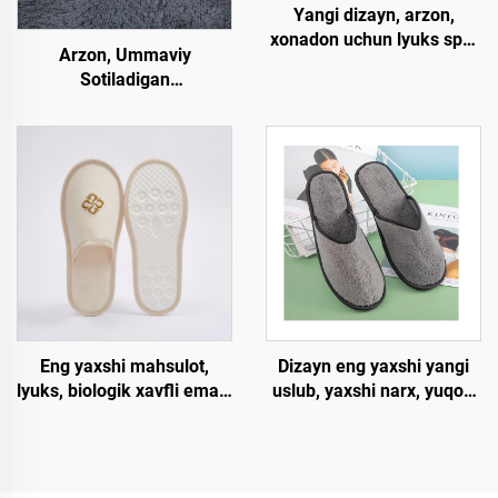
Yangi dizayn, arzon,
xonadon uchun lyuks spa,
Arzon, Ummaviy
bir martalik papoqlar,
Sotiladigan
aviakompaniyalar,
Aviakompaniya Spa Luks
mehmonxonalar uchun
Tufliklari, Erkaklar va
Ayollar Uchun Bir Martalik
Mexmonxona Xonalari
Uchun Yumshoq, Qulay
Tufliklar
Dizayn eng yaxshi yangi
Eng yaxshi mahsulot,
uslub, yaxshi narx, yuqori
lyuks, biologik xavfli emas,
sifat, qat'iy protsess
paxta tikan, arzaq taglikli
talablari, qulay
mehmonxona papoqlari,
o'lchamdagi bir martalik
logotipni so'rovga qarab
mehmonxona
ishlash, mehmonxona