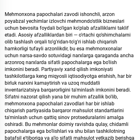
aviakompaniya papoqlari
aviakompaniyalar uchun
Mehmonxona papochalari zavodi ishonchli, arzon
poyabzal yechimlar izlovchi mehmondo'stlik bizneslari
uchun bevosita foydali bo'lgan ko'plab afzalliklarni taklif
etadi. Asosiy afzalliklardan biri — o'rtachi qo'shimchalarni
olib tashlash orqali to'g'ridan-to'g'ri ishlab chiqarish
hamkorligi tufayli arzonlikdir, bu esa mehmonxonalar
uchun narsa-savdo sotuvidagi narxlarga qaraganda ancha
arzonroq narxlarda sifatli papochalarga ega bo'lish
imkonini beradi. Partiyaviy xarid qilish imkoniyati
tashkilotlarga keng miqyosli iqtisodiyotga erishish, har bir
birluk narxini kamaytirish va uzoq muddatli
inventarizatsiya barqarorligini ta'minlash imkonini beradi.
Sifatni nazorat qilish yana bir muhim afzallik bo'lib,
mehmonxona papochalari zavodlari har bir ishlab
chiqarish partiyasida barqaror mahsulot standartlarini
ta'minlash uchun qattiq sinov protseduralarini amalga
oshiradi. Bu mehmonlar doimiy ravishda qulay, chidamli
papochalarga ega bo'lishlari va shu bilan tashkilotning
batafsil e'tiboriga va a'lo sifatli mahsulot yetkazib berishga