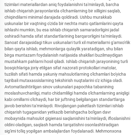
tizimlari materiallardan aniq foydalanishni ta'minlaydi, barcha
ishlab chiqarish jarayonlarida o'lchamlarning bir xilligini saqlab,
chiqindilarni minimal darajada qoldiradi. Ushbu murakkab
uskunalar bir vaqtning o'zida bir nechta mato qatlamlarini qayta
ishlashi mumkin, bu esa ishlab chiqarish samaradorligini jadal
oshiradi hamda sifat standartlarining barqarorligini ta'minlaydi.
Sanoat darajasidagi tikuv uskunalari turli xil materiallarni g'amxo'rlik
bilan qayta ishlab, mehmonlarga qulaylik yaratadigan, shu bilan
birga muntazam foydalanish natijasida shakllari buzilmaydigan
mustahkam pahlarni hosil qiladi. Ishlab chiqarish jarayonining turli
bosqichlariga joriy etilgan sifat nazorati protokollari matolar,
tuzilish sifati hamda yakuniy mahsulotlarning o'lchamlari bo'yicha
tajribali mutaxassislarning tekshirish nuqtalarini o'z ichiga oladi.
Avtomatlashtirilgan sinov uskunalari papochka tabanining
moslashuvchanligi, mato chidamliligi hamda o'lchamlarning aniqligi
kabi omillarni o'lchaydi, har bir juftning belgilangan standartlarga
javob berishini ta'minlaydi. Rivojlangan paketlash tizimlari ishlab
chiqarish tugaganidan yetkazib berishgacha bo'lgan davr
mobaynida mahsulot gigienasi saqlanishini ta'minlaydi, ifloslanishni
oldini oladigan, saqlash hamda tarqatishni osonlashtiradigan
sig'imi to'liq yopilgan ambalajlardan foydalanadi. Mehmonxona