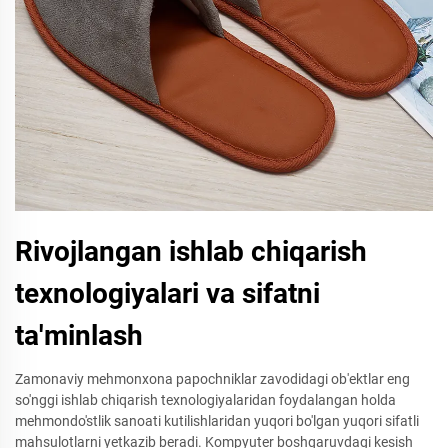
Rivojlangan ishlab chiqarish
texnologiyalari va sifatni
ta'minlash
Zamonaviy mehmonxona papochniklar zavodidagi ob'ektlar eng
so'nggi ishlab chiqarish texnologiyalaridan foydalangan holda
mehmondo'stlik sanoati kutilishlaridan yuqori bo'lgan yuqori sifatli
mahsulotlarni yetkazib beradi. Kompyuter boshqaruvdagi kesish