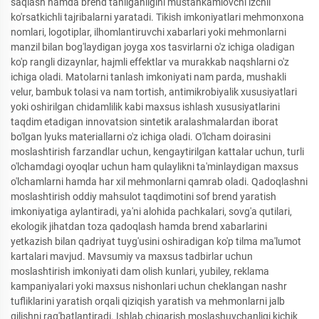
saqlash hamda brend tanilganligini mustahkamlovchi izchil
ko'rsatkichli tajribalarni yaratadi. Tikish imkoniyatlari mehmonxona
nomlari, logotiplar, ilhomlantiruvchi xabarlari yoki mehmonlarni
manzil bilan bog'laydigan joyga xos tasvirlarni o'z ichiga oladigan
ko'p rangli dizaynlar, hajmli effektlar va murakkab naqshlarni o'z
ichiga oladi. Matolarni tanlash imkoniyati nam parda, mushakli
velur, bambuk tolasi va nam tortish, antimikrobiyalik xususiyatlari
yoki oshirilgan chidamlilik kabi maxsus ishlash xususiyatlarini
taqdim etadigan innovatsion sintetik aralashmalardan iborat
bo'lgan lyuks materiallarni o'z ichiga oladi. O'lcham doirasini
moslashtirish farzandlar uchun, kengaytirilgan kattalar uchun, turli
o'lchamdagi oyoqlar uchun ham qulaylikni ta'minlaydigan maxsus
o'lchamlarni hamda har xil mehmonlarni qamrab oladi. Qadoqlashni
moslashtirish oddiy mahsulot taqdimotini sof brend yaratish
imkoniyatiga aylantiradi, ya'ni alohida pachkalari, sovg'a qutilari,
ekologik jihatdan toza qadoqlash hamda brend xabarlarini
yetkazish bilan qadriyat tuyg'usini oshiradigan ko'p tilma ma'lumot
kartalari mavjud. Mavsumiy va maxsus tadbirlar uchun
moslashtirish imkoniyati dam olish kunlari, yubiley, reklama
kampaniyalari yoki maxsus nishonlari uchun cheklangan nashr
tufliklarini yaratish orqali qiziqish yaratish va mehmonlarni jalb
qilishni rag'batlantiradi. Ishlab chiqarish moslashuvchanligi kichik