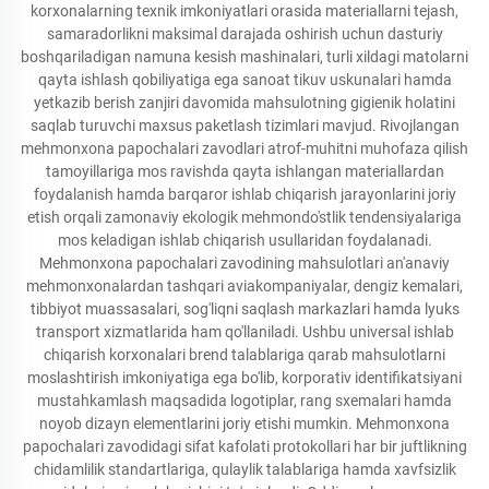
korxonalarning texnik imkoniyatlari orasida materiallarni tejash,
samaradorlikni maksimal darajada oshirish uchun dasturiy
boshqariladigan namuna kesish mashinalari, turli xildagi matolarni
qayta ishlash qobiliyatiga ega sanoat tikuv uskunalari hamda
yetkazib berish zanjiri davomida mahsulotning gigienik holatini
saqlab turuvchi maxsus paketlash tizimlari mavjud. Rivojlangan
mehmonxona papochalari zavodlari atrof-muhitni muhofaza qilish
tamoyillariga mos ravishda qayta ishlangan materiallardan
foydalanish hamda barqaror ishlab chiqarish jarayonlarini joriy
etish orqali zamonaviy ekologik mehmondo'stlik tendensiyalariga
mos keladigan ishlab chiqarish usullaridan foydalanadi.
Mehmonxona papochalari zavodining mahsulotlari an'anaviy
mehmonxonalardan tashqari aviakompaniyalar, dengiz kemalari,
tibbiyot muassasalari, sog'liqni saqlash markazlari hamda lyuks
transport xizmatlarida ham qo'llaniladi. Ushbu universal ishlab
chiqarish korxonalari brend talablariga qarab mahsulotlarni
moslashtirish imkoniyatiga ega bo'lib, korporativ identifikatsiyani
mustahkamlash maqsadida logotiplar, rang sxemalari hamda
noyob dizayn elementlarini joriy etishi mumkin. Mehmonxona
papochalari zavodidagi sifat kafolati protokollari har bir juftlikning
chidamlilik standartlariga, qulaylik talablariga hamda xavfsizlik