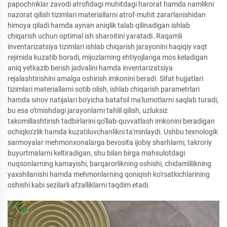
papochniklar zavodi atrofidagi muhitdagi harorat hamda namlikni
nazorat qilish tizimlari materiallarni atrof-muhit zararlanishidan
himoya qiladi hamda aynan aniqlik talab qilinadigan ishlab
chiqarish uchun optimal ish sharoitini yaratadi. Raqamli
inventarizatsiya tizimlari ishlab chiqarish jarayonini haqiqiy vaqt
rejimida kuzatib boradi, mijozlarning ehtiyojlariga mos keladigan
aniq yetkazib berish jadvalini hamda inventarizatsiya
rejalashtirishini amalga oshirish imkonini beradi. Sifat hujjatlari
tizimlari materiallarni sotib olish, ishlab chiqarish parametrlari
hamda sinov natijalari bo'yicha batafsil ma'lumotlarni saqlab turadi,
bu esa o'tmishdagi jarayonlarni tahlil qilish, uzluksiz
takomillashtirish tadbirlarini qo'llab-quvvatlash imkonini beradigan
ochiqko'zlik hamda kuzatiluvchanlikni ta'minlaydi. Ushbu texnologik
sarmoyalar mehmonxonalarga bevosita ijobiy sharhlarni, takroriy
buyurtmalarni keltiradigan, shu bilan birga mahsulotdagi
nuqsonlarning kamayishi, barqarorlikning oshishi, chidamlilikning
yaxshilanishi hamda mehmonlarning qoniqish ko'rsatkichlarining
oshishi kabi sezilarli afzalliklarni taqdim etadi.