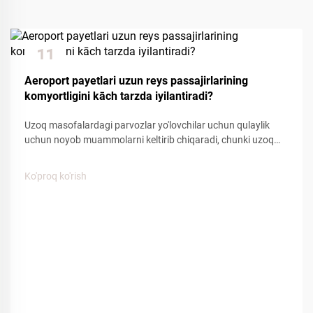
11
Dec
Aeroport payetlari uzun reys passajirlarining
komyortligini kāch tarzda iyilantiradi?
Uzoq masofalardagi parvozlar yo'lovchilar uchun qulaylik
uchun noyob muammolarni keltirib chiqaradi, chunki uzoq
vaqt o'tirish, kabinadagi bosim o'zgarishi va sayohatchining
farovonligiga ta'sir qiladigan cheklangan harakatlanish.
Ko'proq ko'rish
Aviakompaniyalar tomonidan taqdim etiladigan turli
qulayliklar orasida aviakompaniya to'piqlari...