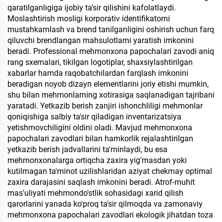
qaratilganligiga ijobiy ta'sir qilishini kafolatlaydi.
Moslashtirish mosligi korporativ identifikatorni
mustahkamlash va brend tanilganligini oshirish uchun farq
qiluvchi brendlangan mahsulotlarni yaratish imkonini
beradi. Professional mehmonxona papochalari zavodi aniq
rang sxemalari, tikilgan logotiplar, shaxsiylashtirilgan
xabarlar hamda raqobatchilardan farqlash imkonini
beradigan noyob dizayn elementlarini joriy etishi mumkin,
shu bilan mehmonlarning xotirasiga saqlanadigan tajribani
yaratadi. Yetkazib berish zanjiri ishonchliligi mehmonlar
qoniqishiga salbiy ta'sir qiladigan inventarizatsiya
yetishmovchiligini oldini oladi. Mavjud mehmonxona
papochalari zavodlari bilan hamkorlik rejalashtirilgan
yetkazib berish jadvallarini ta'minlaydi, bu esa
mehmonxonalarga ortiqcha zaxira yig'masdan yoki
kutilmagan ta'minot uzilishlaridan aziyat chekmay optimal
zaxira darajasini saqlash imkonini beradi. Atrof-muhit
mas'uliyati mehmondo'stlik sohasidagi xarid qilish
qarorlarini yanada ko'proq ta'sir qilmoqda va zamonaviy
mehmonxona papochalari zavodlari ekologik jihatdan toza