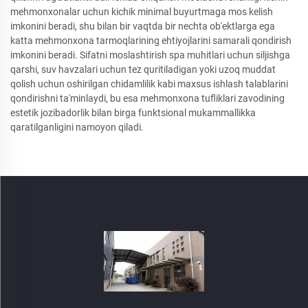
mehmonxonalar uchun kichik minimal buyurtmaga mos kelish
imkonini beradi, shu bilan bir vaqtda bir nechta ob'ektlarga ega
katta mehmonxona tarmoqlarining ehtiyojlarini samarali qondirish
imkonini beradi. Sifatni moslashtirish spa muhitlari uchun siljishga
qarshi, suv havzalari uchun tez quritiladigan yoki uzoq muddat
qolish uchun oshirilgan chidamlilik kabi maxsus ishlash talablarini
qondirishni ta'minlaydi, bu esa mehmonxona tufliklari zavodining
estetik jozibadorlik bilan birga funktsional mukammallikka
qaratilganligini namoyon qiladi.