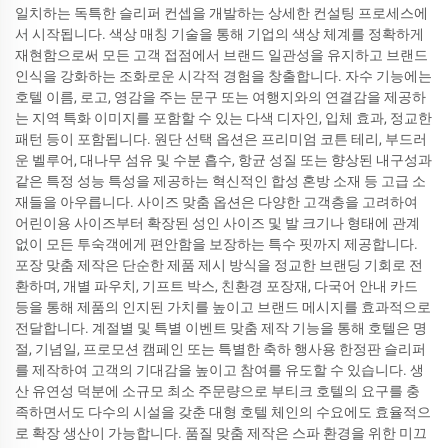
일치하는 독특한 슬리퍼 컨셉을 개발하는 상세한 컨설팅 프로세스에
서 시작됩니다. 색상 매칭 기술을 통해 기업의 색상 체계를 정확하게
재현함으로써 모든 고객 접점에서 브랜드 일관성을 유지하고 브랜드
인식을 강화하는 조화로운 시각적 경험을 창출합니다. 자수 기능에는
호텔 이름, 로고, 영감을 주는 문구 또는 여행지와의 연결감을 제공하
는 지역 특화 이미지를 포함할 수 있는 다색 디자인, 입체 효과, 정교한
패턴 등이 포함됩니다. 원단 선택 옵션은 프리미엄 코튼 테리, 부드러
운 벨루어, 대나무 섬유 및 수분 흡수, 항균 성질 또는 향상된 내구성과
같은 특정 성능 특성을 제공하는 혁신적인 합성 혼방 소재 등 고급 소
재들을 아우릅니다. 사이즈 맞춤 옵션은 다양한 고객층을 고려하여
어린이용 사이즈부터 확장된 성인 사이즈 및 발 크기나 형태에 관계
없이 모든 투숙객에게 편안함을 보장하는 특수 핏까지 제공합니다.
포장 맞춤 제작은 단순한 제품 제시 방식을 정교한 브랜딩 기회로 전
환하며, 개별 파우치, 기프트 박스, 친환경 포장재, 다국어 안내 카드
등을 통해 제품의 인지된 가치를 높이고 브랜드 메시지를 효과적으로
전달합니다. 계절별 및 특별 이벤트 맞춤 제작 기능을 통해 호텔은 명
절, 기념일, 프로모션 캠페인 또는 특별한 축하 행사용 한정판 슬리퍼
를 제작하여 고객의 기대감을 높이고 참여를 유도할 수 있습니다. 생
산 유연성 덕분에 소규모 최소 주문량으로 부티크 호텔의 요구를 충
족하면서도 다수의 시설을 갖춘 대형 호텔 체인의 수요에도 효율적으
로 확장 생산이 가능합니다. 품질 맞춤 제작은 스파 환경을 위한 미끄