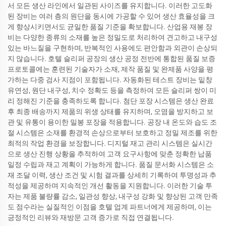
서 모든 생산 라인에서 일관된 사이즈를 유지합니다. 이러한 고도화
된 장비는 여러 층의 원단을 동시에 가공할 수 있어 생산 효율성을 크
게 향상시키면서도 균일한 품질 기준을 확보합니다. 산업용 재봉 장
비는 다양한 종류의 소재를 높은 정밀도로 처리하여 견고하고 내구성
있는 바느질을 구현하며, 반복적인 사용에도 편안함과 외관이 손상되
지 않습니다. 호텔 슬리퍼 공장의 생산 공정 전반에 통합된 품질 보증
프로토콜에는 훈련된 기술자가 소재, 제작 품질 및 완제품 사양을 평
가하는 다중 검사 지점이 포함됩니다. 자동화된 테스트 장비는 밑창
유연성, 원단 내구성, 치수 정확도 등을 측정하여 모든 슬리퍼 쌍이 미
리 정해진 기준을 충족하도록 합니다. 첨단 포장 시스템은 생산 완료
후 최종 배송까지 제품의 위생 상태를 유지하며, 오염을 방지하고 보
관 및 유통이 용이한 밀봉 포장을 적용합니다. 공장 내 온도와 습도 조
절 시스템은 소재를 환경적 손상으로부터 보호하고 정밀 제조를 위한
최적의 작업 환경을 보장합니다. 디지털 재고 관리 시스템은 실시간
으로 생산 진행 상황을 추적하여 고객 요구사항에 맞춘 정확한 납품
일정 수립과 재고 계획이 가능하게 합니다. 품질 문서화 시스템은 소
재 조달 이력, 생산 조건 및 시험 결과를 상세히 기록하여 투명성과 추
적성을 제공하며 지속적인 개선 활동을 지원합니다. 이러한 기술 투
자는 제품 불량률 감소, 일관성 향상, 내구성 강화 및 향상된 고객 만족
도 점수라는 실질적인 이점을 호텔 업계 파트너에게 제공하며, 이는
긍정적인 리뷰와 재방문 고객 증가로 직접 연결됩니다.