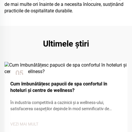
de mai multe ori înainte de a necesita înlocuire, susținând
practicile de ospitalitate durabile.
Ultimele știri
05
Dec
Cum îmbunătățesc papucii de spa confortul în
hoteluri și centre de wellness?
În industria competitivă a cazinicii și a wellness-ului,
satisfacerea oaspeților depinde în mod semnificativ de
atenția la detalii și facilitățile de confort. Dintre numeroasele
puncte de contact care influențează experiența oaspeților,
VEZI MAI MULT
încălțămintea de casă de tip spa joacă un rol esențial în