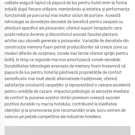
calitate asigură faptul că papucii de lux pentru hotel revin la forma
inițială după fiecare utilizare, menținându-și estetica și performanța
funcțională pe parcursul mai multor cicluri de purtare. Această
tehnologie se dovedește deosebit de benefică pentru oaspeții cu
afecțiuni specifice ale picioarelor, oferind suport terapeutic care
poate reduce durerea și disconfortul asociat fascitei plantare,
artritei sau oboselii generale a picioarelor. Variațiile de densitate din
construcția memory foam permit producătorilor să creeze zone cu
niveluri diferite de susținere, zonele mai ferme oferind sprijin pentru
boltă, în timp ce regiunile mai moi amortizează zonele sensibile.
Durabilitatea tehnologiei avansate de memory foam înseamnă că
papucii de lux pentru hotel își păstrează proprietățile de confort
semnificativ mai mult decât alternativele tradiționale, oferind
satisfacție constantă oaspeților și reprezentând o valoare excelentă
pentru unitățile de cazare. Impactul psihologic al senzației imediate
de confort la punerea acestor dotări premium creează asocieri
pozitive durabile cu marca hotelului, contribuind la loialitatea
clienților și la promovarea prin recomandări orale, lucru extrem de
valoros pe piețele competitive ale industriei hoteliere.