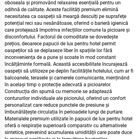
oboseala și promovând relaxarea esențială pentru un
odihnă de calitate. Aceste facilități premium elimină
necesitatea ca oaspeții să meargă desculți pe suprafețe
potențial reci sau nesănătoase, oferind o barieră igienică
care protejează împotriva infecțiilor comune la picioare și
disconfortului. Factorul de comoditate se dovedește
prețios, deoarece papucii de lux pentru hotel permit
oaspeților să se deplaseze liber în spațiile lor fără
inconveniența de a pune și scoate în mod constant
încălțăminte formală. Această accesibilitate încurajează
oaspeții să utilizeze pe deplin facilitățile hotelului, cum ar fi
balcoanele, terasele și camerele comunicante, menținând
în același timp o protecție adecvată a picioarelor.
Construcția din spumă cu memorie se adaptează
contururilor individuale ale piciorului, oferind un confort
personalizat care reduce punctele de presiune și
îmbunătățește circulația în perioadele lungi de purtare.
Materialele premium utilizate în papucii de lux pentru hotel
oferă o respirație superioară comparativ cu alternativele
sintetice, prevenind acumularea umidității care poate duce