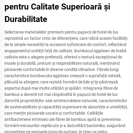
pentru Calitate Superioară și
Durabilitate
Selectarea materialelor premium pentru papucii de hotel de lux
reprezintă un factor critic de diferențiere, care ridică aceste facilități
de la simple necesități la accesorii sofisticate de confort, reflectând
angajamentul unității față de calitate. Bumbacul egiptean de înaltă
calitate este o alegere preferată, oferind o textură excepțional de
moale și durabilă, precum și respirabilitate naturală, menținând
picioarele confortabile în diverse condiții climatice. Fibrele lungi
caracteristice bumbacului egiptean creează o suprafață netedă,
plăcută la atingere, care rezistă formării de bile și își păstrează
aspectul după mai multe utilizări și spălări. Integrarea fibrei de
bambus a devenit tot mai răspândită în papucii de hotel de lux
datorită proprietăților sale antimicrobiene naturale, caracteristicilor
de sustenabilitate și capacității superioare de absorbție a umidității,
care mențin picioarele uscate și confortabile. Calitățile
antibacteriene intrinseci ale fibrei de bambus ajută la prevenirea
formării mirosurilor neplăcute și a dezvoltării bacteriilor, asigurând
prospețime pe perioade lungi de purtare, în timp ce reduc