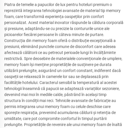
Piatra de temelie a papucilor de lux pentru hoteluri premium o
reprezintă integrarea tehnologiei avansate de material tip memory
foam, care transformă experiența oaspeților prin confort
personalizat. Acest material inovator răspunde la căldura corporală
și presiune, adaptându-se cu precizie la contururile unice ale
picioarelor fiecărei persoane în câteva minute de purtare.
Construcția din memory foam oferă o distribuție excepțională a
presiunii, eliminând punctele comune de disconfort care adesea
afectează călătorii ce au petrecut perioade lungi în încălțăminte
restrictivă. Spre deosebire de materialele convenționale de umplere,
memory foam își menține proprietățile de susținere pe durata
utilizării prelungite, asigurând un confort constant, indiferent dacă
oaspeții se relaxează în camerele lor sau se deplasează prin
facilitățile hotelului. Caracterul sensibil la temperatură al acestei
tehnologii înseamnă că papucii se adaptează variațiilor sezoniere,
devenind mai moi în mediile calde, păstrând în același timp
structura în condiții mai reci. Tehnicile avansate de fabricație au
permis integrarea unui memory foam cu celule deschise care
sporește respirația, prevenind acumularea căldurii și retenția de
umiditate, care pot compromite confortul în timpul purtării
prelungite. Proprietățile de revenire ale unui memory foam de înaltă