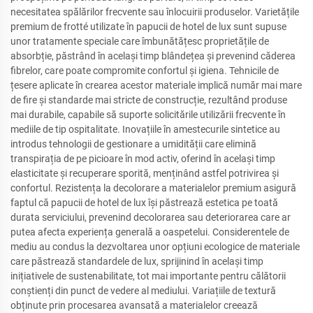
necesitatea spălărilor frecvente sau înlocuirii produselor. Varietățile
premium de frotté utilizate în papucii de hotel de lux sunt supuse
unor tratamente speciale care îmbunătățesc proprietățile de
absorbție, păstrând în același timp blândețea și prevenind căderea
fibrelor, care poate compromite confortul și igiena. Tehnicile de
țesere aplicate în crearea acestor materiale implică număr mai mare
de fire și standarde mai stricte de construcție, rezultând produse
mai durabile, capabile să suporte solicitările utilizării frecvente în
mediile de tip ospitalitate. Inovațiile în amestecurile sintetice au
introdus tehnologii de gestionare a umidității care elimină
transpirația de pe picioare în mod activ, oferind în același timp
elasticitate și recuperare sporită, menținând astfel potrivirea și
confortul. Rezistența la decolorare a materialelor premium asigură
faptul că papucii de hotel de lux își păstrează estetica pe toată
durata serviciului, prevenind decolorarea sau deteriorarea care ar
putea afecta experiența generală a oaspetelui. Considerentele de
mediu au condus la dezvoltarea unor opțiuni ecologice de materiale
care păstrează standardele de lux, sprijinind în același timp
inițiativele de sustenabilitate, tot mai importante pentru călătorii
conștienți din punct de vedere al mediului. Variațiile de textură
obținute prin procesarea avansată a materialelor creează