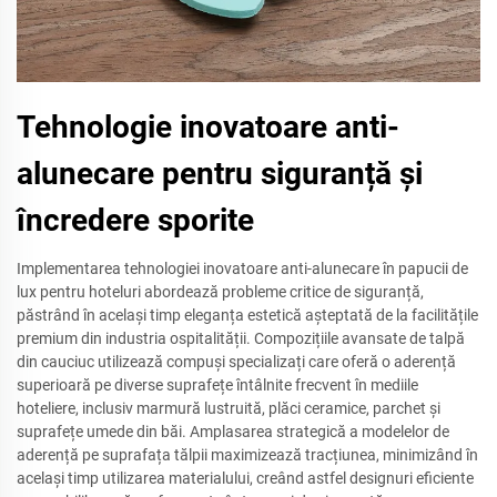
Tehnologie inovatoare anti-
alunecare pentru siguranță și
încredere sporite
Implementarea tehnologiei inovatoare anti-alunecare în papucii de
lux pentru hoteluri abordează probleme critice de siguranță,
păstrând în același timp eleganța estetică așteptată de la facilitățile
premium din industria ospitalității. Compozițiile avansate de talpă
din cauciuc utilizează compuși specializați care oferă o aderență
superioară pe diverse suprafețe întâlnite frecvent în mediile
hoteliere, inclusiv marmură lustruită, plăci ceramice, parchet și
suprafețe umede din băi. Amplasarea strategică a modelelor de
aderență pe suprafața tălpii maximizează tracțiunea, minimizând în
același timp utilizarea materialului, creând astfel designuri eficiente