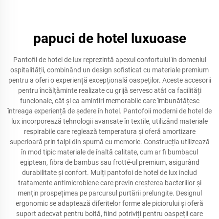
papuci de hotel luxuoase
Pantofii de hotel de lux reprezintă apexul confortului în domeniul
ospitalității, combinând un design sofisticat cu materiale premium
pentru a oferi o experiență excepțională oaspeților. Aceste accesorii
pentru încălțăminte realizate cu grijă servesc atât ca facilități
funcionale, cât și ca amintiri memorabile care îmbunătățesc
întreaga experiență de ședere în hotel. Pantofoii moderni de hotel de
lux incorporează tehnologii avansate în textile, utilizând materiale
respirabile care reglează temperatura și oferă amortizare
superioară prin talpi din spumă cu memorie. Construcția utilizează
în mod tipic materiale de înaltă calitate, cum ar fi bumbacul
egiptean, fibra de bambus sau frotté-ul premium, asigurând
durabilitate și confort. Mulți pantofoi de hotel de lux includ
tratamente antimicrobiene care previn creșterea bacteriilor și
mențin prospețimea pe parcursul purtării prelungite. Designul
ergonomic se adaptează diferitelor forme ale piciorului și oferă
suport adecvat pentru boltă, fiind potriviți pentru oaspeții care