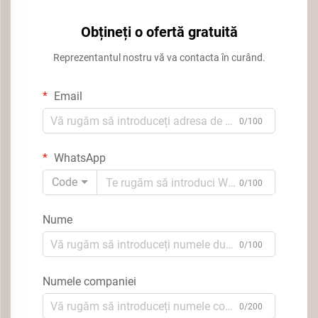
Obțineți o ofertă gratuită
Reprezentantul nostru vă va contacta în curând.
Email
0/100
WhatsApp
Code
0/100
Nume
0/100
Numele companiei
0/200