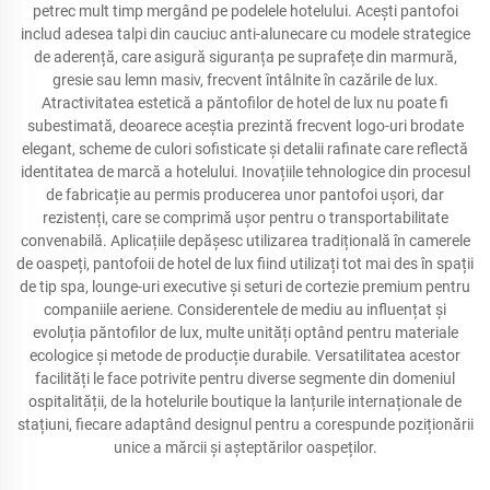
petrec mult timp mergând pe podelele hotelului. Acești pantofoi
includ adesea talpi din cauciuc anti-alunecare cu modele strategice
de aderență, care asigură siguranța pe suprafețe din marmură,
gresie sau lemn masiv, frecvent întâlnite în cazările de lux.
Atractivitatea estetică a păntofilor de hotel de lux nu poate fi
subestimată, deoarece aceștia prezintă frecvent logo-uri brodate
elegant, scheme de culori sofisticate și detalii rafinate care reflectă
identitatea de marcă a hotelului. Inovațiile tehnologice din procesul
de fabricație au permis producerea unor pantofoi ușori, dar
rezistenți, care se comprimă ușor pentru o transportabilitate
convenabilă. Aplicațiile depășesc utilizarea tradițională în camerele
de oaspeți, pantofoii de hotel de lux fiind utilizați tot mai des în spații
de tip spa, lounge-uri executive și seturi de cortezie premium pentru
companiile aeriene. Considerentele de mediu au influențat și
evoluția păntofilor de lux, multe unități optând pentru materiale
ecologice și metode de producție durabile. Versatilitatea acestor
facilități le face potrivite pentru diverse segmente din domeniul
ospitalității, de la hotelurile boutique la lanțurile internaționale de
stațiuni, fiecare adaptând designul pentru a corespunde poziționării
unice a mărcii și așteptărilor oaspeților.