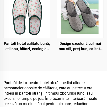
destinați camerele de
de unică folosință pentru
hotel
hotel
Design excelent, cel mai
Pantofi hotel calitate bună,
nou stil, preț bun, calitate
stil nou, blânzi, ecologici,
bună, cerințe stricte
biodegradabili, pantofi
privind procesul, pantofi
hotelari ecologici unică
hotelari și aeroportuași
folosință
comodi, unică folosință
Pantofii de lux pentru hotel oferă imediat alinare
persoanelor obosite de călătorie, care au petrecut ore
întregi în pantofi strânși în timpul zborurilor lungi sau
excursiilor ample pe jos. Îmbrăcăminte interioară moale
creează un mediu plăcut pentru picioare, reducând