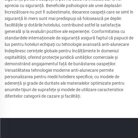
aprecia cu siguranță. Beneficiile psihologice ale unei deplasări
încrezătoare nu pot fi subestimate, deoarece oaspeții care se simt în
siguranță în mers sunt mai predispuși să folosească pe deplin
facilitățile și dotările hotelului, contribuind astfel la satisfacția
generală și la evaluări pozitive ale experienței. Conformitatea cu
standardele internaționale de siguranță asigură faptul că papucii de
lux pentru hoteluri echipați cu tehnologie avansată anti-alunecare
îndeplinesc cerințele globale pentru încălțăminte în domeniul
ospitalității, oferind protecție juridică unităților comerciale și
demonstrând angajamentul față de bunăstarea oaspeților.
Versatilitatea tehnologiei moderne anti-alunecare permite
personalizarea pentru medii hoteliere specifice, cu modele de
aderență și grade de duritate ale materialelor optimizate pentru
anumite tipuri de suprafețe și modele de utilizare caracteristice
diferitelor categorii de cazare și facilități.