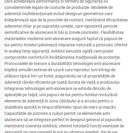
care echilibrează performanța în termeni de siguranță cu
considerentele legate de costurile de producție. Modelele de
aderență multidirecționale includ designuri geometrice care
îndepărtează apa de la punctele de contact, menținând eficacitatea
aderentei chiar și pe suprafețe umede, care reprezintă pericole
semnificative de alunecare în băi și zonele piscinelor. Flexibilitatea
materialelor moderne anti-alunecare asigură faptul că papucii de
lux pentru hoteluri păstrează mișcarea naturală a piciorului, oferind
în același timp siguranță, evitând senzația rigidă care poate
compromite confortul în încălțămintea tradițională de protecție.
Protocoalele de testare a durabilității tehnologiei anti-alunecare
implică simulări extinse de uzură care reproduc luni întregi de
utilizare tipică într-un hotel, asigurându-se că proprietățile de
aderență rămân eficiente pe toată durata de viață a produsului.
Integrarea tehnologiei anti-alunecare se extinde dincolo de
aplicațiile pe talpă, unii papuci de lux pentru hoteluri incluzând
elemente de aderență în zona călcâiului și a arcului pentru o
stabilitate sporită în timpul diferitelor tipuri de mers și mișcări.
Capacitățile de potrivire a culorii permit ca elementele anti-
alunecare să se integreze perfect în designul general al papucilor,
menținând coerența estetică, oferind totodată funcții esențiale de
siguranță pe care oaspeții le pot nu observa imediat, dar le vor