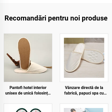
Recomandări pentru noi produse
Pantofi hotel interior
Vânzare directă de la
unisex de unică folosință,
fabrică, papuci spa cu
ecologici, de înaltă
talpă din pulp, ecologici,
calitate, cu bătătură
prietenoși cu mediul, cu
moale, pentru oaspeți,
logo personalizat, papuci