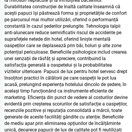
la mirosuri neplăcute și la înmulțirea bacteriilor.
Durabilitatea construcției de înaltă calitate înseamnă că
acești papuci își păstrează forma și proprietățile de confort
pe parcursul mai multor utilizări, oferind o performanță
constantă în cazul șederilor prelungite. Tehnologia talpii
anti-alunecare reduce semnificativ riscul de accidente pe
suprafețele netede din hotel, oferind liniște mentală
oaspeților care se deplasează prin băi, holuri și alte zone
potențial periculoase. Beneficiile psihologice includ crearea
unei senzații de răsfăț și apreciere, contribuind la
satisfacția generală a oaspetelui și la probabilitatea
vizitelor ulterioare. Papucii de lux pentru hotel servesc drept
însoțitori practici în călătorii pe care oaspeții le pot lua
acasă, prelungind experiența hotelului dincolo de ședere, în
același timp funcționând ca instrumente eficiente de
marketing. Eficiența din punct de vedere al costurilor devine
evidentă prin creșterea scorurilor de satisfacție a oaspeților,
recenziile pozitive și reputația consolidată a mărcii, toate
generate de aceste facilități gândite cu atenție. Beneficiile
de mediu apar prin eliminarea opțiunilor de încălțăminte
unică, deoarece papucii de lux de calitate pot fi reutilizați