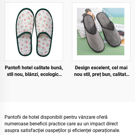
pentru spa hotel și linii
logo personalizat
aeriene, pentru bărbați și
femei, producător en gros
de papuci ecologici
biodegradabili
Design excelent, cel mai
Pantofi hotel calitate bună,
nou stil, preț bun, calitate
stil nou, blânzi, ecologici,
bună, cerințe stricte
biodegradabili, pantofi
privind procesul, pantofi
hotelari ecologici unică
hotelari și aeroportuași
folosință
comodi, unică folosință
Pantofii de hotel disponibili pentru vânzare oferă
numeroase beneficii practice care au un impact direct
asupra satisfacției oaspeților și eficienței operaționale.