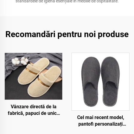
standardele de igienă esențiale în mediile de ospitalitate.
Recomandări pentru noi produse
Vânzare directă de la
fabrică, papuci de unică
Cel mai recent model,
folosință de înaltă calitate
pantofi personalizați
din velur coral, pentru spa,
ieftini, de unică folosință,
linie aeriană și hotel, cu