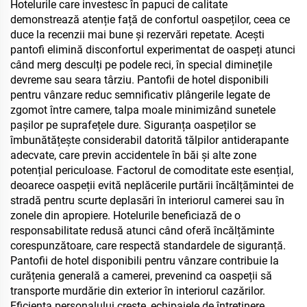
Hotelurile care investesc în papuci de calitate
demonstrează atenție față de confortul oaspeților, ceea ce
duce la recenzii mai bune și rezervări repetate. Acești
pantofi elimină disconfortul experimentat de oaspeți atunci
când merg desculți pe podele reci, în special diminețile
devreme sau seara târziu. Pantofii de hotel disponibili
pentru vânzare reduc semnificativ plângerile legate de
zgomot între camere, talpa moale minimizând sunetele
pașilor pe suprafețele dure. Siguranța oaspeților se
îmbunătățește considerabil datorită tălpilor antiderapante
adecvate, care previn accidentele în băi și alte zone
potențial periculoase. Factorul de comoditate este esențial,
deoarece oaspeții evită neplăcerile purtării încălțămintei de
stradă pentru scurte deplasări în interiorul camerei sau în
zonele din apropiere. Hotelurile beneficiază de o
responsabilitate redusă atunci când oferă încălțăminte
corespunzătoare, care respectă standardele de siguranță.
Pantofii de hotel disponibili pentru vânzare contribuie la
curățenia generală a camerei, prevenind ca oaspeții să
transporte murdărie din exterior în interiorul cazărilor.
Eficiența personalului crește, echipajele de întreținere