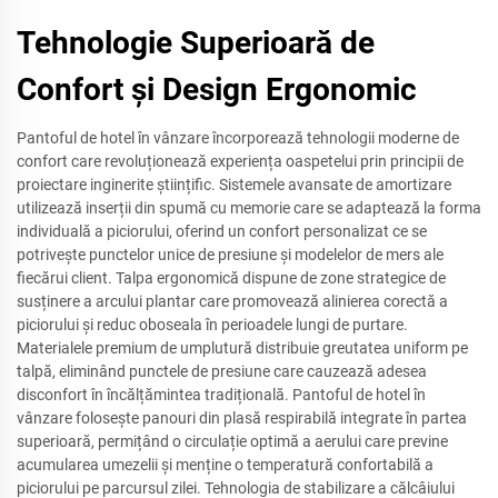
Tehnologie Superioară de
Confort și Design Ergonomic
Pantoful de hotel în vânzare încorporează tehnologii moderne de
confort care revoluționează experiența oaspetelui prin principii de
proiectare inginerite științific. Sistemele avansate de amortizare
utilizează inserții din spumă cu memorie care se adaptează la forma
individuală a piciorului, oferind un confort personalizat ce se
potrivește punctelor unice de presiune și modelelor de mers ale
fiecărui client. Talpa ergonomică dispune de zone strategice de
susținere a arcului plantar care promovează alinierea corectă a
piciorului și reduc oboseala în perioadele lungi de purtare.
Materialele premium de umplutură distribuie greutatea uniform pe
talpă, eliminând punctele de presiune care cauzează adesea
disconfort în încălțămintea tradițională. Pantoful de hotel în
vânzare folosește panouri din plasă respirabilă integrate în partea
superioară, permițând o circulație optimă a aerului care previne
acumularea umezelii și menține o temperatură confortabilă a
piciorului pe parcursul zilei. Tehnologia de stabilizare a călcâiului