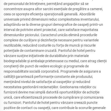
de personalul de întreținere, permițând angajaților să se
concentreze asupra altor sarcini esențiale de pregătire a camerei,
ceea ce sporește eficiența operațională generală. Abordările
universale privind dimensiuni reduc complexitatea inventarului,
adaptându-se la diverse grupuri demografice de oaspeți printr-un
interval de potrivire atent proiectat, care satisface majoritatea
dimensiunilor piciorului. Caracterul unicăs elimină procedurile
complexe de curățare și dezinfecție necesare pentru variantele
reutilizabile, reducând costurile cu forța de muncă și riscurile
potențiale de contaminare cruzată. Pantoful de hotel pentru
vânzare susține inițiativele de durabilitate prin materiale
biodegradabile și ambalaje prietenoase cu mediul, care atrag clienții
conștienți din punct de vedere ecologic și programele de
responsabilitate socială corporativă. Programele de asigurare a
calității garantează performanțe constante ale produsului,
menținând nivelul de satisfacție al oaspeților și reducând
necesitatea gestionării reclamațiilor. Gestionarea relațiilor cu
furnizorii devine mai simplă datorită oportunităților de achiziție
unică, care eficientizează procesele de cumpărare și comunicarea
cu furnizori. Pantoful de hotel pentru vânzare creează puncte
pozitive de contact cu oaspeții, care contribuie la scorurile generale