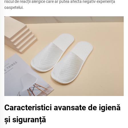
riscul de reacții alergice care ar putea afecta negativ experiența
oaspetelui.
Caracteristici avansate de igienă
și siguranță