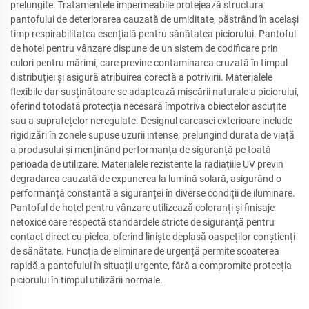
prelungite. Tratamentele impermeabile protejează structura
pantofului de deteriorarea cauzată de umiditate, păstrând în același
timp respirabilitatea esențială pentru sănătatea piciorului. Pantoful
de hotel pentru vânzare dispune de un sistem de codificare prin
culori pentru mărimi, care previne contaminarea cruzată în timpul
distribuției și asigură atribuirea corectă a potrivirii. Materialele
flexibile dar susținătoare se adaptează mișcării naturale a piciorului,
oferind totodată protecția necesară împotriva obiectelor ascuțite
sau a suprafețelor neregulate. Designul carcasei exterioare include
rigidizări în zonele supuse uzurii intense, prelungind durata de viață
a produsului și menținând performanța de siguranță pe toată
perioada de utilizare. Materialele rezistente la radiațiile UV previn
degradarea cauzată de expunerea la lumină solară, asigurând o
performanță constantă a siguranței în diverse condiții de iluminare.
Pantoful de hotel pentru vânzare utilizează coloranți și finisaje
netoxice care respectă standardele stricte de siguranță pentru
contact direct cu pielea, oferind liniște deplasă oaspeților conștienți
de sănătate. Funcția de eliminare de urgență permite scoaterea
rapidă a pantofului în situații urgente, fără a compromite protecția
piciorului în timpul utilizării normale.