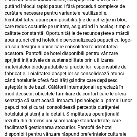
putând înlocui rapid papucii fără proceduri complexe de
curățare necesare pentru variantele reutilizabile.
Rentabilitatea apare prin posibilitățile de achiziție în bloc,
care reduc costurile pe unitate, asigurând în același timp o
calitate constantă. Oportunitățile de recunoaștere a mărcii
apar atunci când hotelurile personalizează papucii cu logo-
uri sau designuri unice care consolidează identitatea
acestora. Pantofii de hotel disponibili pentru vânzare
sprijină inițiativele de sustenabilitate prin utilizarea
materialelor biodegradabile și practicilor responsabile de
fabricație. Loialitatea oaspeților se consolidează atunci
când hotelurile oferă facilități gândite care depășesc
așteptările de bază. Călătorii internaționali apreciază în
mod deosebit obiectele familiare de confort care le oferă
senzația că sunt acasă. Impactul psihologic al primirii unor
papuci noi și curați consolidează percepția curățeniei
hotelului și atenția la detalii. Simplitatea operațională
rezultă din dimensiuni și ambalaje standardizate, care
facilitează gestionarea stocurilor. Pantofii de hotel
disponibili pentru vânzare răspund preferințelor culturale