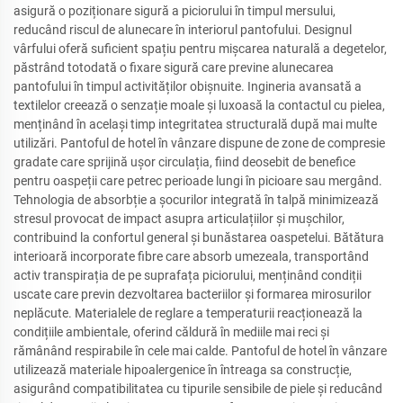
asigură o poziționare sigură a piciorului în timpul mersului,
reducând riscul de alunecare în interiorul pantofului. Designul
vârfului oferă suficient spațiu pentru mișcarea naturală a degetelor,
păstrând totodată o fixare sigură care previne alunecarea
pantofului în timpul activităților obișnuite. Ingineria avansată a
textilelor creează o senzație moale și luxoasă la contactul cu pielea,
menținând în același timp integritatea structurală după mai multe
utilizări. Pantoful de hotel în vânzare dispune de zone de compresie
gradate care sprijină ușor circulația, fiind deosebit de benefice
pentru oaspeții care petrec perioade lungi în picioare sau mergând.
Tehnologia de absorbție a șocurilor integrată în talpă minimizează
stresul provocat de impact asupra articulațiilor și mușchilor,
contribuind la confortul general și bunăstarea oaspetelui. Bătătura
interioară incorporate fibre care absorb umezeala, transportând
activ transpirația de pe suprafața piciorului, menținând condiții
uscate care previn dezvoltarea bacteriilor și formarea mirosurilor
neplăcute. Materialele de reglare a temperaturii reacționează la
condițiile ambientale, oferind căldură în mediile mai reci și
rămânând respirabile în cele mai calde. Pantoful de hotel în vânzare
utilizează materiale hipoalergenice în întreaga sa construcție,
asigurând compatibilitatea cu tipurile sensibile de piele și reducând