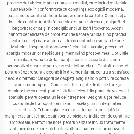
procese de fabricație prietenoase cu mediul, care includ materiale
sustenabile, în conformitate cu conștiința ecologică modernă,
păstrând totodată standarde superioare de calitate. Construcția
include cusături întărite în punctele supuse stresului, asigurând
longevitate chiar și în condițiile unei utilizări frecvente. Acești
pantofi beneficiază de proprietăți de uscare rapidă, fiind practici
pentru oaspeții care ar putea intra în contact cu suprafețe ude.
Materialul respirabil promovează circulația aerului, prevenind
apariția mirosurilor neplăcute și menținând prospețimea. Opțiunile
de culoare variază de la nuanțe neutre clasice la designuri
personalizate care se potrivesc esteticii hotelului. Pantofii de hotel
pentru vânzare sunt disponibili în diverse mărimi, pentru a satisface
nevoile diferitelor categorii de oaspeți, asigurând o potrivire corectă
și un confort sporit. Considerentele legate de depozitare și
ambalare fac ca acești pantofi să fie eficienți din punct de vedere al
spațiului pentru operațiunile de întreținere. Designul ușor reduce
costurile de transport, păstrând în același timp integritatea
structurală. Tehnologia de reglare a temperaturii ajută la
menținerea unui climat optim pentru picioare, indiferent de condițiile
ambientale. Pantofii de hotel pentru vânzare includ tratamente
antimicrobiene care inhibă dezvoltarea bacteriilor, promovând