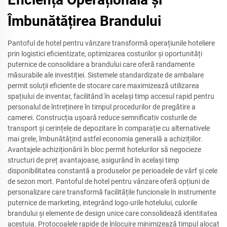
Îmbunătățirea Brandului
Pantoful de hotel pentru vânzare transformă operațiunile hoteliere
prin logistici eficientizate, optimizarea costurilor și oportunități
puternice de consolidare a brandului care oferă randamente
măsurabile ale investiției. Sistemele standardizate de ambalare
permit soluții eficiente de stocare care maximizează utilizarea
spațiului de inventar, facilitând în același timp accesul rapid pentru
personalul de întreținere în timpul procedurilor de pregătire a
camerei. Construcția ușoară reduce semnificativ costurile de
transport și cerințele de depozitare în comparație cu alternativele
mai grele, îmbunătățind astfel economia generală a achizițiilor.
Avantajele achiziționării în bloc permit hotelurilor să negocieze
structuri de preț avantajoase, asigurând în același timp
disponibilitatea constantă a produselor pe perioadele de vârf și cele
de sezon mort. Pantoful de hotel pentru vânzare oferă opțiuni de
personalizare care transformă facilitățile funcionale în instrumente
puternice de marketing, integrând logo-urile hotelului, culorile
brandului și elemente de design unice care consolidează identitatea
acestuia. Protocoalele rapide de înlocuire minimizează timpul alocat