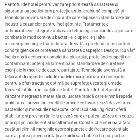
Pantoful de hotel pentru vânzare prioritizează sănătatea și
siguranța oaspeților prin protecție antimicrobiană completă și
tehnologii inovatoare de siguranță care depășesc standardele din
industria cazanelor pentru încălțăminte. Tratamentele
antimicrobiene integrate utilizează tehnologia ionilor de argint care
combate în mod continuu bacteriile, ciupercile și alte
microorganisme pe toată durata de viață a produsului, asigurând
condiții igienice ce protejează sănătatea oaspeților. Designul cu vârf
închis oferă acoperire completă a piciorului, protejând oaspeții de
contaminanți potențiali și menținând standardele de curățenie
esențiale în mediile de cazare partajate. Tehnologia avansată a
talpii antiderapante include modele micro-texturate concepute
pentru a oferi tracțiune optimă pe suprafețe uscate și umede,
frecvent întâlnite în spațiile de hotel. Pantoful de hotel pentru
vânzare integrează materiale cu uscare rapidă care elimină repede
umiditatea, prevenind condițiile umede ce favorizează dezvoltarea
bacteriilor și mirosurile neplăcute. Contracălcâiul rigidizat oferă
stabilitate și previne rănile la gleznă care ar putea apărea din cauza
unui sprijin insuficient al încălțămintei. Construcția interioară fără
cusături elimină marginile aspre și punctele de frecare potențiale
care ar putea provoca iritații ale pielii sau bube în timpul purtării