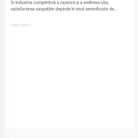
În industria competitivă a cazinicii și a wellness-ului,
satisfacerea oaspeților depinde în mod semnificativ de
atenția la detalii și facilitățile de confort. Dintre numeroasele
puncte de contact care influențează experiența oaspeților,
View More
încălțămintea de casă de tip spa joacă un rol esențial în
crearea unei senzații de...