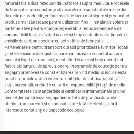
natural fără a lăsa reziduuri dăunătoare asupra mediului. Procesele
de fabricație fără substanțe chimice elimină substanțele toxice din
fluxurile de producție, creând medii de lucru mai sigure și producând
produse mai sănătoase pentru utilizatorii finali. Instalațiile solare și
parteneriatele pentru energie regenerabilă reduc dependența de
combustibilii fosili, scăzând în același timp costurile operaționale și
emisiile de carbon asociate cu activitățile de fabricație.
Parteneriatele pentru transport durabil prioritizează furnizorii locali
și rețele eficiente de logistică, care minimizează impactul asupra
mediului legat de transport, menținând în același timp operațiuni
fiabile ale lanțului de aprovizionare. Programele de educație pentru
angajați promovează conștientizarea privind mediul și încurajează
practici durabile atât în interiorul unităților de fabricație, cât și în
viața personală, creând o cultură a responsabilității față de mediu.
Conformitatea cu standardele și certificările internaționale privind
mediul demonstrează angajamentul față de practici durabile,
oferind transparență și responsabilitate față de clienți și părți
interesate conștienți de aspectele ecologice.