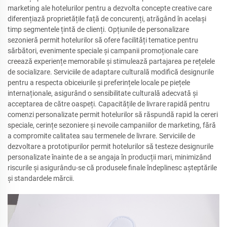
marketing ale hotelurilor pentru a dezvolta concepte creative care
diferențiază proprietățile față de concurenți, atrăgând în același
timp segmentele țintă de clienți. Opțiunile de personalizare
sezonieră permit hotelurilor să ofere facilități tematice pentru
sărbători, evenimente speciale și campanii promoționale care
creează experiențe memorabile și stimulează partajarea pe rețelele
de socializare. Serviciile de adaptare culturală modifică designurile
pentru a respecta obiceiurile și preferințele locale pe piețele
internaționale, asigurând o sensibilitate culturală adecvată și
acceptarea de către oaspeți. Capacitățile de livrare rapidă pentru
comenzi personalizate permit hotelurilor să răspundă rapid la cereri
speciale, cerințe sezoniere și nevoile campaniilor de marketing, fără
a compromite calitatea sau termenele de livrare. Serviciile de
dezvoltare a prototipurilor permit hotelurilor să testeze designurile
personalizate înainte de a se angaja în producții mari, minimizând
riscurile și asigurându-se că produsele finale îndeplinesc așteptările
și standardele mărcii.