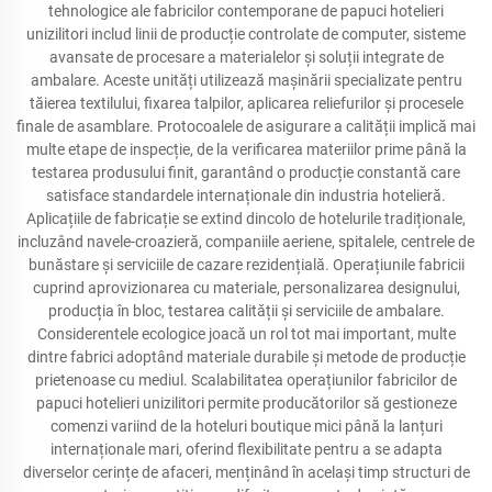
tehnologice ale fabricilor contemporane de papuci hotelieri
unizilitori includ linii de producție controlate de computer, sisteme
avansate de procesare a materialelor și soluții integrate de
ambalare. Aceste unități utilizează mașinării specializate pentru
tăierea textilului, fixarea talpilor, aplicarea reliefurilor și procesele
finale de asamblare. Protocoalele de asigurare a calității implică mai
multe etape de inspecție, de la verificarea materiilor prime până la
testarea produsului finit, garantând o producție constantă care
satisface standardele internaționale din industria hotelieră.
Aplicațiile de fabricație se extind dincolo de hotelurile tradiționale,
incluzând navele-croazieră, companiile aeriene, spitalele, centrele de
bunăstare și serviciile de cazare rezidențială. Operațiunile fabricii
cuprind aprovizionarea cu materiale, personalizarea designului,
producția în bloc, testarea calității și serviciile de ambalare.
Considerentele ecologice joacă un rol tot mai important, multe
dintre fabrici adoptând materiale durabile și metode de producție
prietenoase cu mediul. Scalabilitatea operațiunilor fabricilor de
papuci hotelieri unizilitori permite producătorilor să gestioneze
comenzi variind de la hoteluri boutique mici până la lanțuri
internaționale mari, oferind flexibilitate pentru a se adapta
diverselor cerințe de afaceri, menținând în același timp structuri de