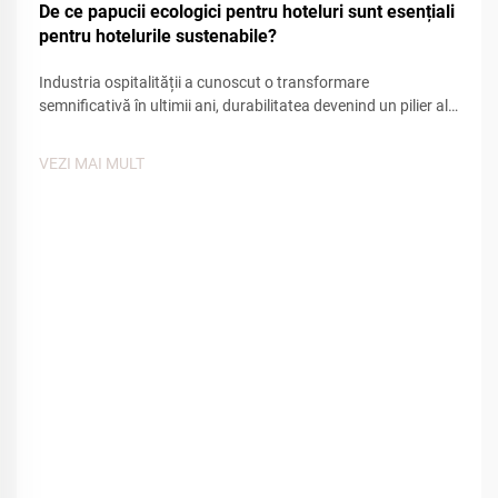
De ce papucii ecologici pentru hoteluri sunt esențiali
pentru hotelurile sustenabile?
Industria ospitalității a cunoscut o transformare
semnificativă în ultimii ani, durabilitatea devenind un pilier al
operațiunilor hoteliere moderne. Hotelurile din întreaga lume
recunosc că responsabilitatea față de mediu nu este doar o
VEZI MAI MULT
tendință, ci un f...