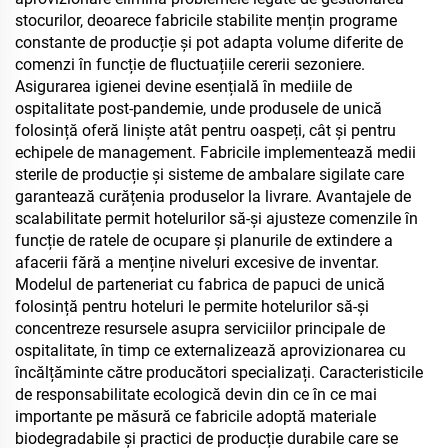
stocurilor, deoarece fabricile stabilite mențin programe
constante de producție și pot adapta volume diferite de
comenzi în funcție de fluctuațiile cererii sezoniere.
Asigurarea igienei devine esențială în mediile de
ospitalitate post-pandemie, unde produsele de unică
folosință oferă liniște atât pentru oaspeți, cât și pentru
echipele de management. Fabricile implementează medii
sterile de producție și sisteme de ambalare sigilate care
garantează curățenia produselor la livrare. Avantajele de
scalabilitate permit hotelurilor să-și ajusteze comenzile în
funcție de ratele de ocupare și planurile de extindere a
afacerii fără a menține niveluri excesive de inventar.
Modelul de parteneriat cu fabrica de papuci de unică
folosință pentru hoteluri le permite hotelurilor să-și
concentreze resursele asupra serviciilor principale de
ospitalitate, în timp ce externalizează aprovizionarea cu
încălțăminte către producători specializați. Caracteristicile
de responsabilitate ecologică devin din ce în ce mai
importante pe măsură ce fabricile adoptă materiale
biodegradabile și practici de producție durabile care se