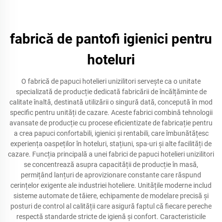
fabrică de pantofi igienici pentru
hoteluri
O fabrică de papuci hotelieri unizilitori servește ca o unitate
specializată de producție dedicată fabricării de încălțăminte de
calitate înaltă, destinată utilizării o singură dată, concepută în mod
specific pentru unități de cazare. Aceste fabrici combină tehnologii
avansate de producție cu procese eficientizate de fabricație pentru
a crea papuci confortabili, igienici și rentabili, care îmbunătățesc
experiența oaspeților în hoteluri, stațiuni, spa-uri și alte facilități de
cazare. Funcția principală a unei fabrici de papuci hotelieri unizilitori
se concentrează asupra capacității de producție în masă,
permițând lanțuri de aprovizionare constante care răspund
cerințelor exigente ale industriei hoteliere. Unitățile moderne includ
sisteme automate de tăiere, echipamente de modelare precisă și
posturi de control al calității care asigură faptul că fiecare pereche
respectă standarde stricte de igienă și confort. Caracteristicile