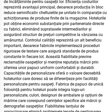
de încălțăminte pentru oaspeții lor. Eficiența costurilor
reprezintă avantajul principal, deoarece producția în bloc
reduce semnificativ cheltuielile pe unitate în comparație cu
achiziționarea de produse finite de la magazine. Hotelurile
pot obține economii substanțiale prin parteneriate directe
cu fabrici, eliminând suprataxele intermediarilor și
asigurând structuri de prețuri competitive la vânzarea cu
amănuntul. Controlul calității reprezintă un alt beneficiu
important, deoarece fabricile implementează proceduri
riguroase de testare care asigură standarde de produs
constante în fiecare lot. Această fiabilitate previne
reclamațiile oaspeților și menține reputația mărcii prin
oferirea unor papuci uniform confortabili și durabili.
Capacitățile de personalizare oferă o valoare deosebită
hotelurilor care doresc să se diferențieze prin facilități
personalizate pentru oaspeți. Fabrica de papuci de unică
folosință pentru hoteluri poate integra logo-uri
personalizate, culori, designuri de ambalare și opțiuni de
mărime care corespund cerințelor specifice ale mărcii și
demografiei oaspeților. Fiabilitatea lanțului de
aprovizionare elimină problemele legate de gestionarea