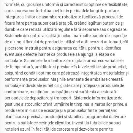
formate, cu grosime uniformă și caracteristici optime de flexibilitate,
care sporesc confortul oaspeților în perioadele lungi de purtare.
Integrarea liniilor de asamblare robotizate facilitează procesul de
fixare între partea superioară și talpă, creând legături puternice și
durabile care rezistă utilizării regulate fără separare sau degradare.
Sistemele de control al calității includ mai multe puncte de inspecție
de-a lungul fluxului de producție, utilizând atât senzori automați, cât
și personal instruit pentru asigurarea calității, pentru a identifica
eventuale defecte înainte ca produsele să ajungă la etapa de
ambalare. Sistemele de monitorizare digitală urmăresc variabilele
de temperatură, umiditate și presiune în fazele critice ale producției,
asigurând condiții optime care păstrează integritatea materialelor și
performanța produselor. Mașinile avansate de ambalare creează
ambalaje individuale ermetic sigilate care protejează produsele de
contaminare, menținând prospățimea și curățenia acestora în
perioadele de depozitare și transport. Sistemele informatizate de
gestiune a stocurilor oferă urmărire în timp real a materiilor prime, a
produselor în curs de execuție și a produselor finite, permițând
planificarea precisă a producției și stabilirea programului de livrare
pentru a satisface cerințele clienților. Investiția fabricii de papuci
hotelieri uzură în facilități de cercetare și dezvoltare permite