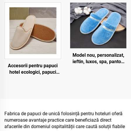
biodegradabili, pentru
prietenoși cu mediul, cu
oaspeți, spa și companii
logo personalizat, papuci
aeriene
de unică folosință pentru
hotel
Model nou, personalizat,
ieftin, luxos, spa, pantofi
Accesorii pentru papuci
uzurabili pentru camere de
hotel ecologici, papuci
hotel și companii aeriene
pentru oaspeți, OEM,
papuci hotel desechabili
pentru vânzare
Fabrica de papuci de unică folosință pentru hoteluri oferă
numeroase avantaje practice care beneficiază direct
afacerile din domeniul ospitalității care caută soluții fiabile