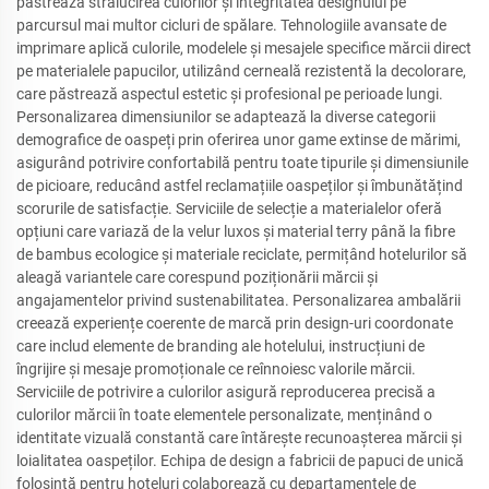
păstrează strălucirea culorilor și integritatea designului pe
parcursul mai multor cicluri de spălare. Tehnologiile avansate de
imprimare aplică culorile, modelele și mesajele specifice mărcii direct
pe materialele papucilor, utilizând cerneală rezistentă la decolorare,
care păstrează aspectul estetic și profesional pe perioade lungi.
Personalizarea dimensiunilor se adaptează la diverse categorii
demografice de oaspeți prin oferirea unor game extinse de mărimi,
asigurând potrivire confortabilă pentru toate tipurile și dimensiunile
de picioare, reducând astfel reclamațiile oaspeților și îmbunătățind
scorurile de satisfacție. Serviciile de selecție a materialelor oferă
opțiuni care variază de la velur luxos și material terry până la fibre
de bambus ecologice și materiale reciclate, permițând hotelurilor să
aleagă variantele care corespund poziționării mărcii și
angajamentelor privind sustenabilitatea. Personalizarea ambalării
creează experiențe coerente de marcă prin design-uri coordonate
care includ elemente de branding ale hotelului, instrucțiuni de
îngrijire și mesaje promoționale ce reînnoiesc valorile mărcii.
Serviciile de potrivire a culorilor asigură reproducerea precisă a
culorilor mărcii în toate elementele personalizate, menținând o
identitate vizuală constantă care întărește recunoașterea mărcii și
loialitatea oaspeților. Echipa de design a fabricii de papuci de unică
folosință pentru hoteluri colaborează cu departamentele de