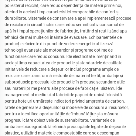
poliesterul reciclat, care reduc dependența de materii prime noi,
oferind în același timp caracteristici comparabile de confort și
durabilitate. Sistemele de conservare a apei implementează procese
de reciclare în circuit închis care reduc semnificativ consumul de
apă în timpul operațiunilor de fabricație, tratând și reutilizând apa
tehnică de mai multe ori înainte de evacuare. Echipamentele de
producție eficiente din punct de vedere energetic utilizează
tehnologii avansate ale motoarelor și programe optime de
funcționare care reduc consumul de electricitate, menținând în
același timp capacitatea de producție și standardele de calitate.
Inițiativele de reducere a deșeurilor includ programe ample de
reciclare care transformă resturile de material textil, ambalaje și
subprodusele procesului de producție în produse secundare utile
sau materii prime pentru alte procese de fabricație. Sistemul de
management al mediului al fabricii de papuci de unică folosință
pentru hoteluri urmărește indicatori privind amprenta de carbon,
ratele de generare a deșeurilor și modelele de consum al resurselor,
pentru a identifica oportunitățile de îmbunătățire și a măsura
progresul către obiectivele de sustenabilitate. Variantele de
ambalare biodegradabilă elimină preocupările legate de deșeurile
plastice, utilizând materiale compostabile care se descompun