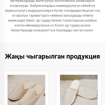
материалдарды иштетүүнүн экологиялык ыкмаларын
колдонууда. Фабрикалардын ишмердүүлүгүн көбөйтүү
мүмкүнчүлүгү өндүрүшчүлөргө бутик отелдерден баштап чоң
эл аралык тармактарга чейинки заказдарды өтөөгө
мүмкүндүк берет, ар түрдүү бизнес талаптарына ылайык
келген ийкемдүүлүккө ээ болуп, ар түрдүү рынок
бөлүктөрүндө конкуренттык бааларды сактап калат.
Жаңы чыгарылган продукция