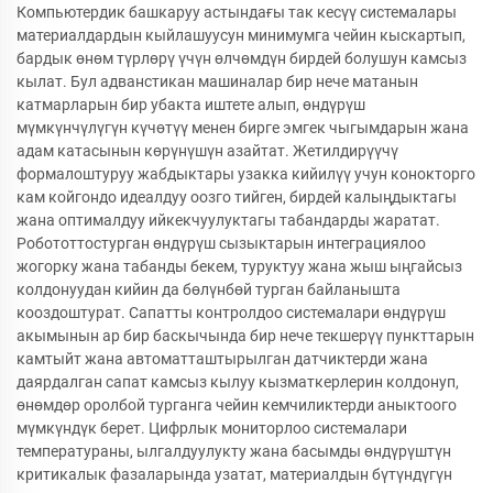
Компьютердик башкаруу астындағы так кесүү системалары
материалдардын кыйлашуусун минимумга чейин кыскартып,
бардык өнөм түрлөрү үчүн өлчөмдүн бирдей болушун камсыз
кылат. Бул адванстикан машиналар бир нече матанын
катмарларын бир убакта иштете алып, өндүрүш
мүмкүнчүлүгүн күчөтүү менен бирге эмгек чыгымдарын жана
адам катасынын көрүнүшүн азайтат. Жетилдирүүчү
формалоштуруу жабдыктары узакка кийилүү учун конокторго
кам койгондо идеалдуу оозго тийген, бирдей калыңдыктагы
жана оптималдуу ийкекчуулуктагы табандарды жаратат.
Робототтостурган өндүрүш сызыктарын интеграциялоо
жогорку жана табанды бекем, туруктуу жана жыш ыңгайсыз
колдонуудан кийин да бөлүнбөй турган байланышта
кооздоштурат. Сапатты контролдоо системалари өндүрүш
акымынын ар бир баскычында бир нече текшерүү пункттарын
камтыйт жана автоматташтырылган датчиктерди жана
даярдалган сапат камсыз кылуу кызматкерлерин колдонуп,
өнөмдөр оролбой турганга чейин кемчиликтерди аныктоого
мүмкүндүк берет. Цифрлык мониторлоо системалари
температураны, ылгалдуулукту жана басымды өндүрүштүн
критикалык фазаларында узатат, материалдын бүтүндүгүн