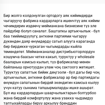
Колдонуп Чыгарылган
Мейманкана үчүн
Мейманхана
Чашмалары Сатууга
Бир жолго колдонулган ортодогу аяк кийимдерди
чыгаруучу фабрика кардарларга ишенчтүү аяк кийим
чечимдерин издөөчү мейманкана бизнесине түз эле
пайдубер болуп саналат. Баштапкы артыкчылык - бул
баа тиийимдүүлүгү, анткени партиями чыгаруу
дүкөндөн даяр өнүмдөрдү сатып алууга караганда
бир бирдикке чуркаган чыгымдарды кыйла
төмөндөтөт. Мейманканалар дистрибьюторлордун
кошумча баасын четке какып, туруктуу у wholesale
бааларын камсыз кылып, түз фабрикалар менен
байланыш орнотуудан улам чоң сактоого жетишет.
Туруктуу сапаттык бийик деңгээли - бул дагы бир чоң
артыкчылык, анткени фабрикалар ар бир партиядагы
өнүмдүн сапатынын бирдей экендигин камсыз кылуу
үчүн катуу сынама тапшырмаларды ишке ашырат.
Бул иш кардарлардын шаарчылыктарын болтурбоо
жана бирдей комфортулуу жана узакка чыдамдуу
таптыхайларды берүү аркылуу бренддин