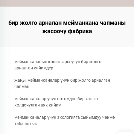
бир жолго арналан мейманкана чапманы
жасоочу фабрика
мейманкананын конактары үчүн бир жолго
арналган кийимдер
жаңы, мейманканалар үчүн бир жолго арналган
чапман
мейманканалар үчүн оптомдон бир жолго
колдонулган аяк кийим
мейманканалар үчүн экологияга сыйымдуу чөкмө
таба алтык