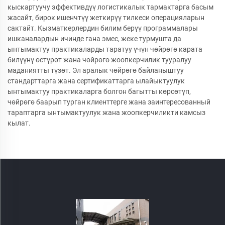
кыскартуучу эффективдүү логистикалык тармактарга басым
жасайт, бирок ишенчтүү жеткирүү тилкеси операцияларын
сактайт. Кызматкерлердин билим берүү программалары
ишканалардын ичинде гана эмес, жеке турмушта да
ынтымактуу практикаларды таратуу үчүн чөйрөгө карата
билүүнү өстүрөт жана чөйрөгө жоопкерчилик тууралуу
маданиятты түзөт. Эл аралык чөйрөгө байланыштуу
стандарттарга жана сертификаттарга ылайыктуулук
ынтымактуу практикаларга болгон багытты көрсөтүп,
чөйрөгө баарып турган клиенттерге жана заинтересованный
тараптарга ынтымактуулук жана жоопкерчиликти камсыз
кылат.