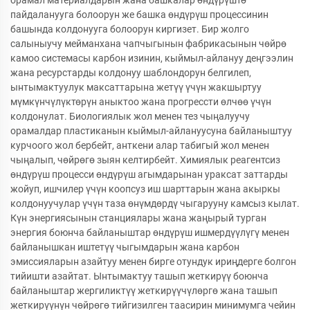
пайдаланууга болоорун же башка өндүрүш процессинин
башында колдонууга болоорун киргизет. Бир жолго
салыныучу мейманхана чапчыгынын фабрикасынын чөйрө
камоо системасы карбон изинин, кыймыл-айлануу деңгээлин
жана ресурстарды колдонуу шаблондорун белгилеп,
ынтымактуулук максаттарына жетүү үчүн жакшыртуу
мүмкүнчүлүктөрүн аныктоо жана прогрессти өлчөө үчүн
колдонулат. Биологиялык жол менен тез чыңалуучу
орамалдар пластиканын кыймыл-айлануусуна байланыштуу
курчоого жол бербейт, анткени алар табигый жол менен
чыңалып, чөйрөгө зыян келтирбейт. Химиялык реагентсиз
өндүрүш процесси өндүрүш агымдарынан ураксат заттарды
жойуп, ишчилер үчүн коопсуз иш шарттарын жана акыркы
колдонуучулар үчүн таза өнүмдөрдү чыгарууну камсыз кылат.
Күн энергиясынын станциялары жана жаңырый турган
энергия боюнча байланыштар өндүрүш ишмердүүлүгү менен
байланышкан иштетүү чыгымдарын жана карбон
эмиссияларын азайтуу менен бирге отундук ириңдерге болгон
тийишти азайтат. Ынтымактуу ташып жеткирүү боюнча
байланыштар жергиликтүү жеткирүүчүлөргө жана ташып
жеткирүүнүн чөйрөгө тийгизилген таасирин минимумга чейин