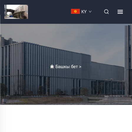
KY
Башкы бет
>