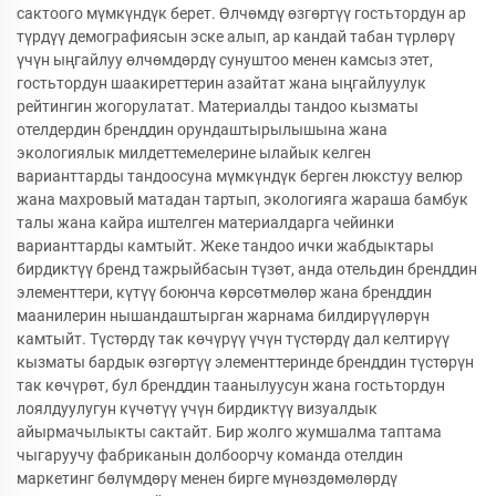
сактоого мүмкүндүк берет. Өлчөмдү өзгөртүү гостьтордун ар
түрдүү демографиясын эске алып, ар кандай табан түрлөрү
үчүн ыңгайлуу өлчөмдөрдү сунуштоо менен камсыз этет,
гостьтордун шаакиреттерин азайтат жана ыңгайлуулук
рейтингин жогорулатат. Материалды тандоо кызматы
отелдердин бренддин орундаштырылышына жана
экологиялык милдеттемелерине ылайык келген
варианттарды тандоосуна мүмкүндүк берген люкстуу велюр
жана махровый матадан тартып, экологияга жараша бамбук
талы жана кайра иштелген материалдарга чейинки
варианттарды камтыйт. Жеке тандоо ички жабдыктары
бирдиктүү бренд тажрыйбасын түзөт, анда отельдин бренддин
элементтери, күтүү боюнча көрсөтмөлөр жана бренддин
маанилерин нышандаштырган жарнама билдирүүлөрүн
камтыйт. Түстөрдү так көчүрүү үчүн түстөрдү дал келтирүү
кызматы бардык өзгөртүү элементтеринде бренддин түстөрүн
так көчүрөт, бул бренддин таанылуусун жана гостьтордун
лоялдуулугун күчөтүү үчүн бирдиктүү визуалдык
айырмачылыкты сактайт. Бир жолго жумшалма таптама
чыгаруучу фабриканын долбоорчу команда отелдин
маркетинг бөлүмдөрү менен бирге мүнөздөмөлөрдү