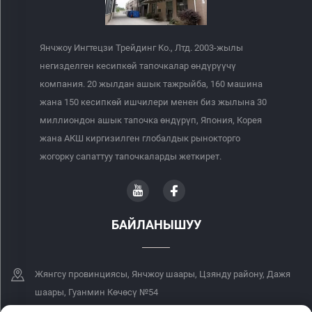
Янчжоу Ингтецзи Трейдинг Ко., Лтд. 2003-жылы
негизделген кесипкөй тапочкалар өндүрүүчү
компания. 20 жылдан ашык тажрыйба, 160 машина
жана 150 кесипкөй ишчилери менен биз жылына 30
миллиондон ашык тапочка өндүрүп, Япония, Корея
жана АКШ киргизилген глобалдык рынокторго
жогорку сапаттуу тапочкаларды жеткирет.
БАЙЛАНЫШУУ
Жянгсу провинциясы, Янчжоу шаары, Цзянду району, Дажя
шаары, Гуанмин Көчөсү №54