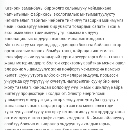
Казирки заманбачы бир жолго салыныучу мейманхана
чапчыгынын фабрикасы экологиялык ынтымактуулукту
негизге алып, табигый чөйрөгө тийгилүү таасирин минимумга
чейин кыскартуу менен бир убакта товардын сапатын жана
экономикалык тиийимдүүлүгүн камсыз кылуучу
инновациялык өндүрүш технологияларын колдонот.
Ынтымактуу материалдарды даярдоо боюнча байланыштар
органикалык хлопок, бамбук талы, кайрадан иштетилген
полиэфир сыяктуу жаңырый турган ресурстарга багытталып,
жаңы материалдарга болгон керектөөнү азайткан менен, ошол
эле деник чыдамдуулук жана конфорту чечмелерин камсыз
кылат. Сууну утурга албоо системалары өндүрүш процесси
учурунда суу түрүтүүнү күчөтүп, чыгарылган сууну бир нече
жолу тазалап, кайрадан колдонуу үчүн жабык циклдүү кайра
иштетүү процесстерин колдонот. Электр энергиясын
үнөмдөөчү өндүрүш қонуштары өндүрүштүн кубаттуулугун
жана сапатынын стандарттарын сактоо менен электрди
түрөтүүнү азайтуучу жогорку технологиялуу мотордорду жана
оптималдуу иштөө графиктерин колдонот. Кыймыл-айланууну
азайтуу боюнча иш-чаралар өндүрүштүн калдыктарын,
орамал материалдарын жана башкалар өндүрүштө