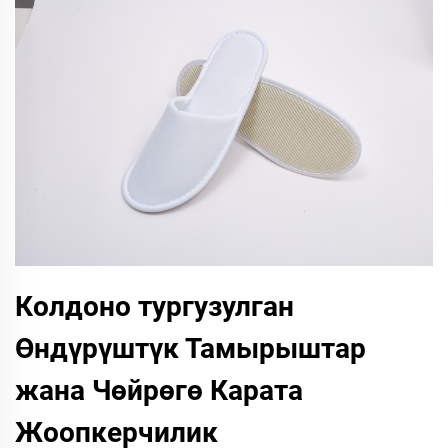
Колдоно тургузулган
Өндүрүштүк Тамырыштар
жана Чөйрөгө Карата
Жоопкерчилик