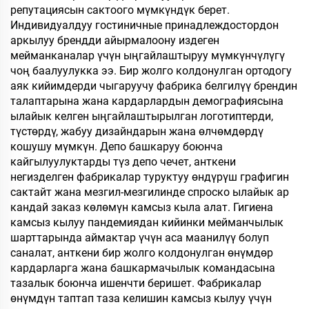
репутациясын сактоого мүмкүндүк берет.
Индивидуалдуу гостиничные принадлеждостордон
аркылуу брендди айырмалоону издеген
мейманканалар үчүн ыңгайлаштыруу мүмкүнчүлүгү
чоң баалуулукка ээ. Бир жолго колдонулган ортодогу
аяк кийимдерди чыгаруучу фабрика белгилүү брендин
талаптарына жана кардарлардын демографиясына
ылайык келген ыңгайлаштырылган логотиптерди,
түстөрдү, жабуу дизайндарын жана өлчөмдөрдү
кошушу мүмкүн. Депо башкаруу боюнча
кайгылуулуктарды түз депо чечет, анткени
негизделген фабрикалар туруктуу өндүрүш графигин
сактайт жана мезгил-мезгилинде спроско ылайык ар
кандай заказ көлөмүн камсыз кыла алат. Гигиена
камсыз кылуу пандемиядан кийинки мейманчылык
шарттарында аймактар үчүн аса маанилүү болуп
саналат, анткени бир жолго колдонулган өнүмдөр
кардарларга жана башкармачылык командасына
тазалык боюнча ишенчти беришет. Фабрикалар
өнүмдүн таптап таза келишин камсыз кылуу үчүн