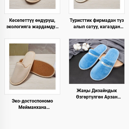
Кесепеттүү өндүрүш,
Туристтик фирмадан түз
экологияга жардамдуу,
алып сатуу, кагаздан
жумшак жана ыңгайлуу,
түзүлгөн табан,
биологиялык жол менен
экологияга жардамдуу
ыдырачуу панчык,
SPA панчыгы,
мейманхана, SPA жана
өзгөртүлгөн логотип
авиакомпаниялар үчүн
менен, колдонулгандан
кийин чөпкө айлануучу
мейманхана панчыгы
Жаңы Дизайндык
Өзгөртүлгөн Арзан
Эко-достоспономо
Мейманкана Бөлмөсү
Мейманхана
Люкс Спа Бир Жолго
Чашмалары Кошумча
Колдонулган Этек-
Буюмдары Мейман
Кийимдер
Чашмалары OEM
Авиакомпаниялар үчүн