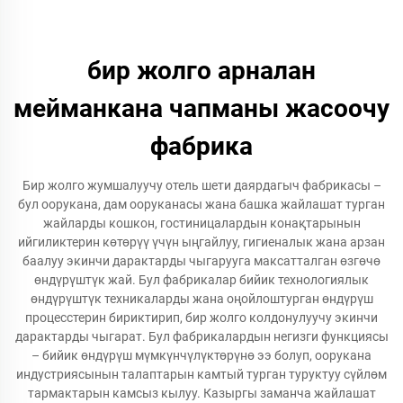
бир жолго арналан
мейманкана чапманы жасоочу
фабрика
Бир жолго жумшалуучу отель шети даярдагыч фабрикасы –
бул оорукана, дам ооруканасы жана башка жайлашат турган
жайларды кошкон, гостиницалардын конақтарынын
ийгиликтерин көтөрүү үчүн ыңгайлуу, гигиеналык жана арзан
баалуу экинчи дарактарды чыгарууга максатталган өзгөчө
өндүрүштүк жай. Бул фабрикалар бийик технологиялык
өндүрүштүк техникаларды жана оңойлоштурган өндүрүш
процесстерин бириктирип, бир жолго колдонулуучу экинчи
дарактарды чыгарат. Бул фабрикалардын негизги функциясы
– бийик өндүрүш мүмкүнчүлүктөрүнө ээ болуп, оорукана
индустриясынын талаптарын камтый турган туруктуу сүйлөм
тармактарын камсыз кылуу. Казыргы заманча жайлашат