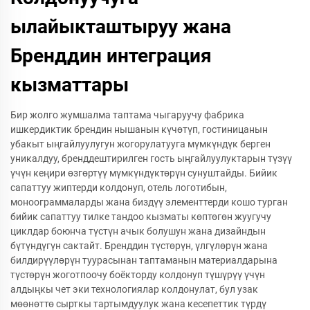
ылайыкташтыруу жана
Бренддин интеграция
кызматтары
Бир жолго жумшалма таптама чыгаруучу фабрика
ишкердиктик брендин нышанын күчөтүп, гостиницанын
убакыт ыңгайлуулугун жогорулатууга мүмкүндүк берген
уникалдуу, бренддештирилген гость ыңгайлуулуктарын түзүү
үчүн кеңири өзгөртүү мүмкүндүктөрүн сунуштайды. Бийик
сапаттуу жиптерди колдонуп, отель логотибын,
моноограммаларды жана биздүү элементтерди кошо турган
бийик сапаттуу тилке тандоо кызматы көптөгөн жуугучу
циклдар боюнча түстүн ачык болушун жана дизайндын
бүтүндүгүн сактайт. Бренддин түстөрүн, үлгүлөрүн жана
билдирүүлөрүн туурасынан таптаманын материалдарына
түстөрүн жоготпоочу боёкторду колдонуп түшүрүү үчүн
алдыңкы чет эки технологиялар колдонулат, бул узак
мөөнөттө сырткы тартымдуулук жана кесепеттик түрдү