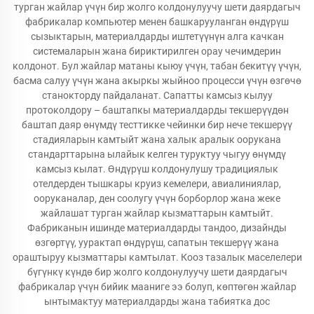
турган жайлар үчүн бир жолго колдонулуучу шети даярдагыч
фабрикалар компьютер менен башкарууланган өндүрүш
сызыктарын, материалдарды иштетүүнүн алга качкан
системаларын жана бириктирилген орау чечимдерин
колдонот. Бул жайлар матаны кыюу үчүн, табан бекитүү үчүн,
басма салуу үчүн жана акыркы жыйноо процесси үчүн өзгөчө
станокторду пайдаланат. Сапатты камсыз кылуу
протоколдору – баштапкы материалдарды текшерүүдөн
баштап даяр өнүмдү тесттикке чейинки бир нече текшерүү
стадияларын камтыйт жана халык аралык оорукана
стандарттарына ылайык келген туруктуу чыгуу өнүмдү
камсыз кылат. Өндүрүш колдонулушу традициялык
отелдерден тышкары круиз кемелери, авиалиниялар,
ооруканалар, ден соолугу үчүн борборлор жана жеке
жайлашат турган жайлар кызматтарын камтыйт.
Фабриканын ишинде материалдарды тандоо, дизайнды
өзгөртүү, уурактап өндүрүш, сапатын текшерүү жана
ораштыруу кызматтары камтылат. Кооз тазалык маселелери
бүгүнкү күндө бир жолго колдонулуучу шети даярдагыч
фабрикалар үчүн бийик мааниге ээ болуп, көптөгөн жайлар
ынтымактуу материалдарды жана табиятка дос