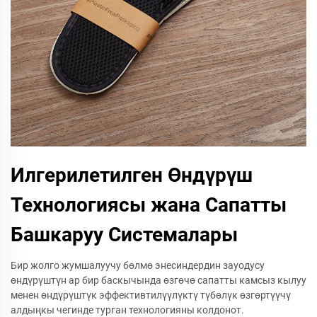
Илгерилетилген Өндүрүш
Технологиясы жана Сапатты
Башкаруу Системалары
Бир жолго жумшалуучу бөлмө энесиндердин зауодусу
өндүрүштүн ар бир баскычында өзгөчө сапатты камсыз кылуу
менен өндүрүштүк эффективтилүүлүктү түбөлүк өзгөртүүчү
алдыңкы чегинде турган технологияны колдонот.