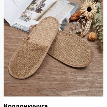
Колдонуучуга