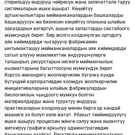
стерильдүү өндүрүш чөйрөсүн жана запечаттала таруу
системаларын ишке ашырат. Кеңейтүү
артыкчылыктары мейманканалардын башкаларды
башкаруусун же бизнесин кеңейтүү планына ылайык
заказдарын өзгөртүп, ашыкча запастарды сактабоого
мүмкүндүк берет. Бир жолго колдонулган ортодогу
аяк кийимдерди чыгаруучу фабрикамен
ынтымакташуу мейманканалардын аяк кийимдерди
сатып алууну мамлекеттик өндүрүшчүлөргө
тапшырып, ресурстарын негизги мейманчылык
кызматтарына багыттоосуна мүмкүндүк берет.
Коргоо жөнүндөгү жоопкерчилик бүгүнкү күндө
бүтүндөй корпоративдик коомдук жоопкерчилик
инициативаларына ылайык фабрикалардын
биологиялык чыңдоого мумкун болгон
материалдарды жана туруктуу өндүрүш
практикаларын колдонушу менен бирге ар кандай
мааниге ээ болуп келе жатат. Убакыт тиийимдүүлүгү
ишке ашыруу процессин жөнгө салуу жана ишенчтүү
жеткирүү графиги аркылуу админстративдик
башкарууну азайтат. Рисктерди минималдаштыруу