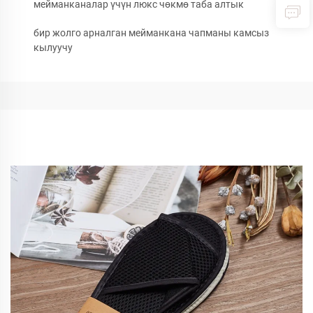
мейманканалар үчүн люкс чөкмө таба алтык
бир жолго арналган мейманкана чапманы камсыз
кылуучу