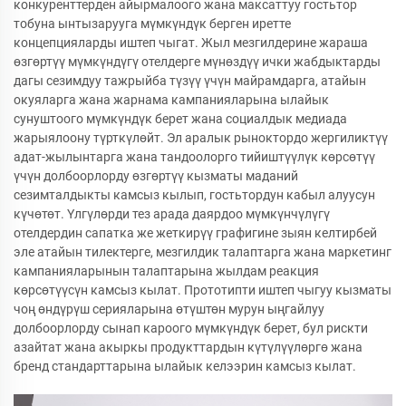
конкуренттерден айырмалоого жана максаттуу гостьтор
тобуна ынтызарууга мүмкүндүк берген иретте
концепцияларды иштеп чыгат. Жыл мезгилдерине жараша
өзгөртүү мүмкүндүгү отелдерге мүнөздүү ички жабдыктарды
дагы сезимдуу тажрыйба түзүү үчүн майрамдарга, атайын
окуяларга жана жарнама кампанияларына ылайык
сунуштоого мүмкүндүк берет жана социалдык медиада
жарыялоону түрткүлөйт. Эл аралык рыноктордо жергиликтүү
адат-жылынтарга жана тандоолорго тийиштүүлүк көрсөтүү
үчүн долбоорлорду өзгөртүү кызматы маданий
сезимталдыкты камсыз кылып, гостьтордун кабыл алуусун
күчөтөт. Үлгүлөрди тез арада даярдоо мүмкүнчүлүгү
отелдердин сапатка же жеткирүү графигине зыян келтирбей
эле атайын тилектерге, мезгилдик талаптарга жана маркетинг
кампанияларынын талаптарына жылдам реакция
көрсөтүүсүн камсыз кылат. Прототипти иштеп чыгуу кызматы
чоң өндүрүш серияларына өтүштөн мурун ыңгайлуу
долбоорлорду сынап кароого мүмкүндүк берет, бул рискти
азайтат жана акыркы продукттардын күтүлүүлөргө жана
бренд стандарттарына ылайык келээрин камсыз кылат.