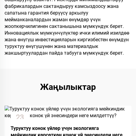
фабрикалардын сактандыруу камсыздоосу жана
сапатына гарантия берүүсү аркылуу
мейманканалардын жаман өнүмдөр үчүн
жоопкерчилигинен сактанышына мүмкүндүк берет.
Инновациялык мүмкүнчүлүктөр ички илимий изилдөө
жана өнүгүш инвестицияларын киргизбестен өнүмдүн
туруктуу өнүгүшүнөн жана материалдык
жакшыртуулардан пайда табууга мүмкүндүк берет.
Жаңылыктар
23
Dec
Туруктуу конок үйлөр үчүн экологияга
мейкиндик көрсөткөн конок үй энесиндери неге