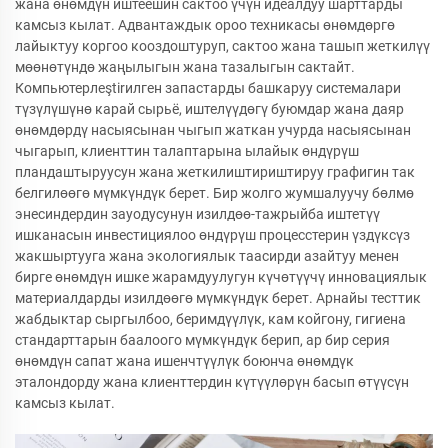
жана өнөмдүн иштеешин сактоо үчүн идеалдуу шарттарды
камсыз кылат. Адвантаждык ороо техникасы өнөмдөргө
лайыктуу коргоо кооздоштуруп, сактоо жана ташып жеткилүү
мөөнөтүндө жаңылыгын жана тазалыгын сактайт.
Компьютерлеştirилген запастарды башкаруу системалари
түзүлүшүнө карай сырьё, иштелүүдөгү буюмдар жана даяр
өнөмдөрдү насыясынан чыгып жаткан учурда насыясынан
чыгарып, клиенттин талаптарына ылайык өндүрүш
пландаштыруусун жана жеткилиштириштируу графигин так
белгилөөгө мүмкүндүк берет. Бир жолго жумшалуучу бөлмө
энесиндердин зауодусунун изилдөө-тажрыйба иштетүү
ишканасын инвестициялоо өндүрүш процесстерин үздүксүз
жакшыртууга жана экологиялык таасирди азайтуу менен
бирге өнөмдүн ишке жарамдуулугун күчөтүүчү инновациялык
материалдарды изилдөөгө мүмкүндүк берет. Арнайы тесттик
жабдыктар сыргылбоо, беримдүүлүк, кам койгону, гигиена
стандарттарын баалоого мүмкүндүк берип, ар бир серия
өнөмдүн сапат жана ишенчтүүлүк боюнча өнөмдүк
эталондорду жана клиенттердин күтүүлөрүн басып өтүүсүн
камсыз кылат.