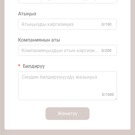
Атыңыз
0/100
Компаниянын аты
0/200
Билдирүү
0/1000
Жөнөтүү