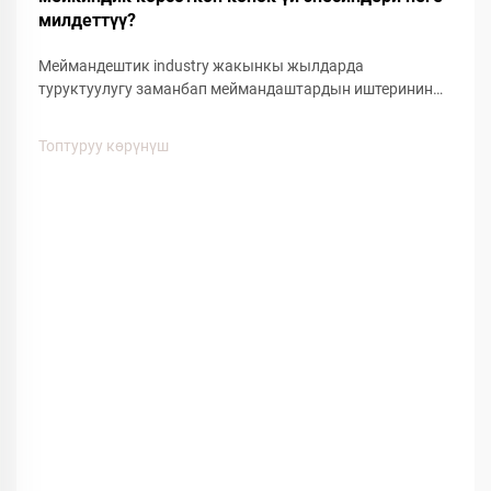
милдеттүү?
Меймандештик industry жакынкы жылдарда
туруктуулугу заманбап меймандаштардын иштеринин
негизин түзүү менен маанилүү өзгөрүшкө түштү. Дүйнө
жүзү боюнча меймандаштар чөйрөгө тийгизилген
Топтуруу көрүнүш
жоопкерчиликтүн бир тенденция гана эмес, бирок
маанилүү б...