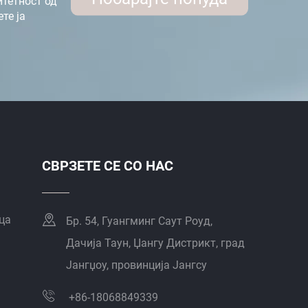
итетност од
те ја
СВРЗЕТЕ СЕ СО НАС
ца
Бр. 54, Гуангминг Саут Роуд,
Дачија Таун, Џангу Дистрикт, град
Јангџоу, провинција Јангсу
+86-18068849339