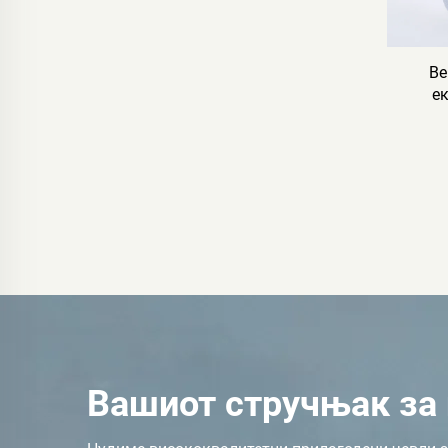
Ве
е
био
ч
пров
Вашиот стручњак за 