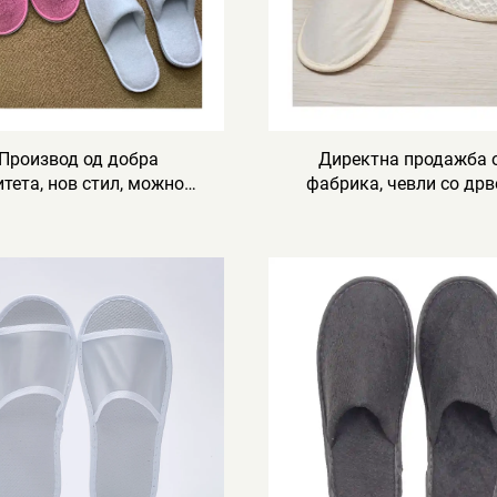
Производ од добра
Директна продажба 
тета, нов стил, можност
фабрика, чевли со дрв
персонализација, анти-
потплата, еколошк
кувачки, удобни, меки
прифатливи спа чевли,
ички чевли, еднократни
персонализиран логот
ксузни хотелски чевли
једнократни хотелски ч