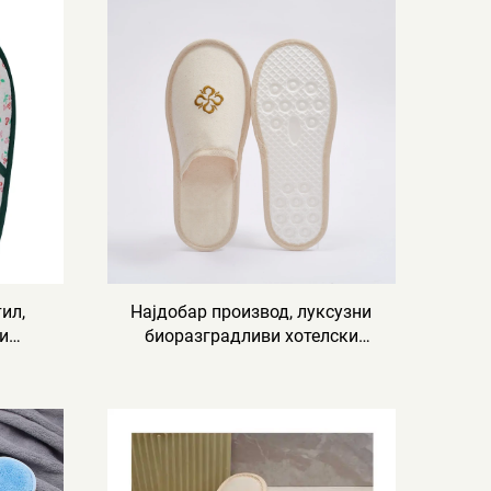
тил,
Најдобар производ, луксузни
ки
биоразградливи хотелски
чевли од памучен платно со
дно од целулоза, со
евли
персонализиран логотип за
хотел и авио-компанија