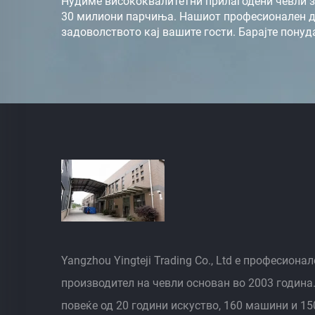
Нудиме висококвалитетни прилагодени чевли за
30 милиони парчиња. Нашиот професионален ди
задоволството кај вашите гости. Барајте понуд
Yangzhou Yingteji Trading Co., Ltd е професионал
производител на чевли основан во 2003 година.
повеќе од 20 години искуство, 160 машини и 15