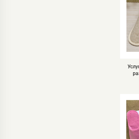
Услу
ра
а
приј
паму