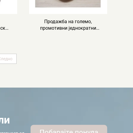
Продажба на големо,
лски
промотивни једнократни
,
еколошки прифатливи
ажи и
хотелски чевли за гости, за
емо,
авио-компании
ошки
Следно
ли
Побарајте понуда