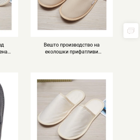
од
Вешто производство на
ена
еколошки прифатливи
и
хотелски чевли, меки и
 со
удобни биоразградливи
ип,
чевли за гости на хотели, спа
евли
и авио-компании