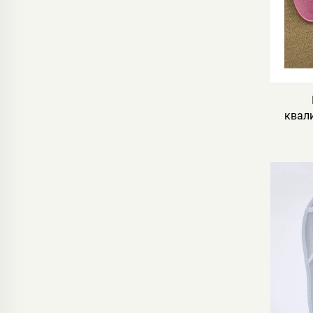
квали
за 
ѕвр
патн
лу