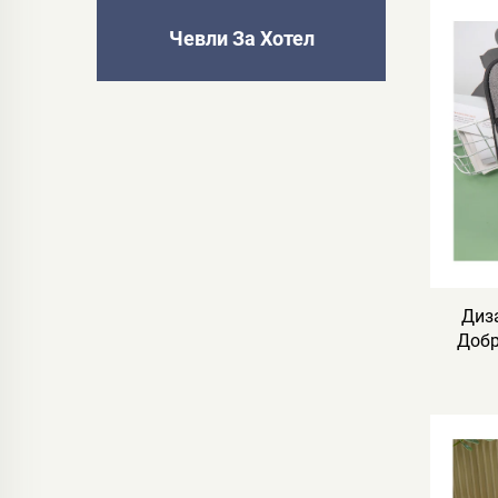
Чевли За Хотел
Диз
Добр
Стр
Удо
Упо