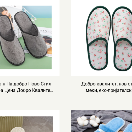
ајн Најдобро Ново Стил
Добро квалитет, нов с
а Цена Добро Квалитет
меки, еко-пријателс
оги Барања За Процес
хотелски чевли,
бно Седење Еднократна
деградабилни еко-
треба Хотел Авионски
пријателски хотелски ч
Чевли
за авио-компании