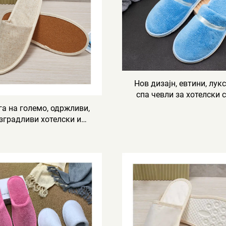
Нов дизајн, евтини, лук
спа чевли за хотелски с
еднократна употреба,
га на големо, одржливи,
авио-компании и хот
зградливи хотелски и
вио-чевли, еколошки
ателски чевли, чевли од
к и лен за мажи и жени