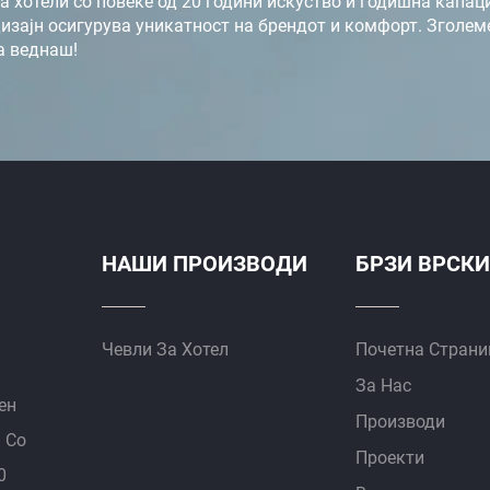
 хотели со повеќе од 20 години искуство и годишна капац
зајн осигурува уникатност на брендот и комфорт. Зголеме
а веднаш!
НАШИ ПРОИЗВОДИ
БРЗИ ВРСКИ
Чевли За Хотел
Почетна Страни
За Нас
ен
Производи
 Со
Проекти
0