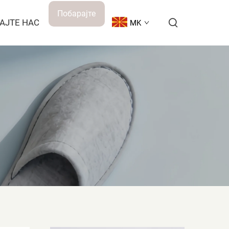
Побарајте
АЈТЕ НАС
MK
понуда