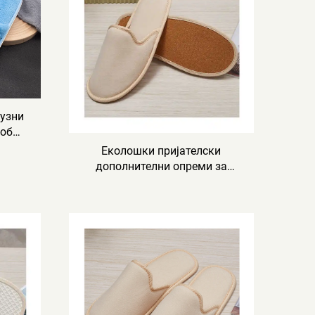
сузни
оби,
 за
Еколошки пријателски
ели
дополнителни опреми за
хотелски чевли, гостински
чевли, OEM еднократни
хотелски чевли за продажба