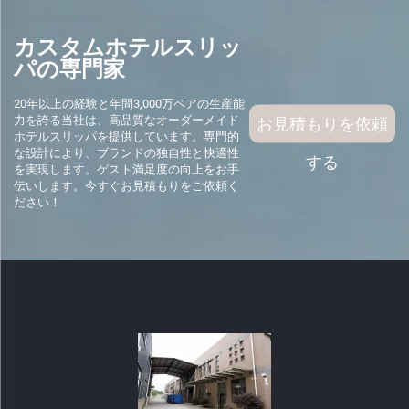
カスタムホテルスリッ
パの専門家
20年以上の経験と年間3,000万ペアの生産能
力を誇る当社は、高品質なオーダーメイド
お見積もりを依頼
ホテルスリッパを提供しています。専門的
な設計により、ブランドの独自性と快適性
する
を実現します。ゲスト満足度の向上をお手
伝いします。今すぐお見積もりをご依頼く
ださい！