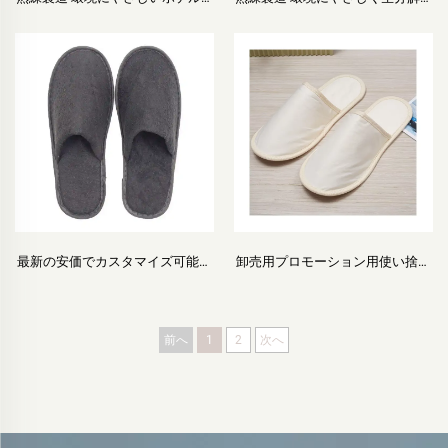
リッパ 柔らかく快適な生分解性ス
のあるホテルスリッパ 通気性のあ
リッパ ホテルゲスト・スパ・航空
るオープントゥスリッパ ホテル・
機内用
航空機内用
最新の安価でカスタマイズ可能な
卸売用プロモーション用使い捨て
ホテルスパ・航空機内用使い捨て
ホテル 環境にやさしい航空機内ホ
スリッパ 男女兼用 卸売 生分解性
テルゲストスリッパ
前へ
1
2
次へ
スリッパメーカー