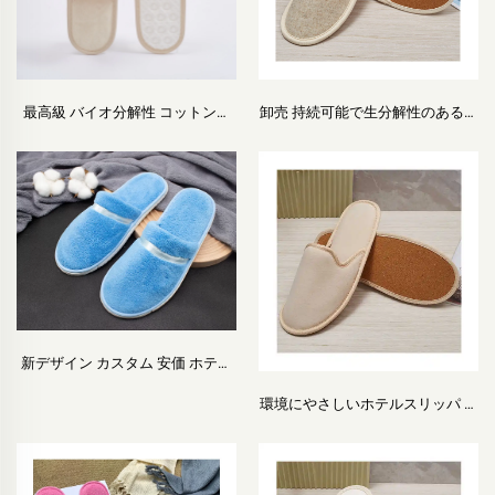
最高級 バイオ分解性 コットンキ
卸売 持続可能で生分解性のあるホ
ャンバス製パルプソール付きホテ
テル・航空機用スリッパ 環境にや
ルスリッパ ロゴカスタマイズ対応
さしいコットンリネンスリッパ メ
ホテル・航空会社向け
ンズ・ウィメンズ兼用
新デザイン カスタム 安価 ホテル
客室 ラグジュアリー スパ 使い捨
環境にやさしいホテルスリッパ ア
てスリッパ 航空会社・ホテル向け
クセサリー ゲスト用スリッパ
OEM対応使い捨てホテルスリッパ