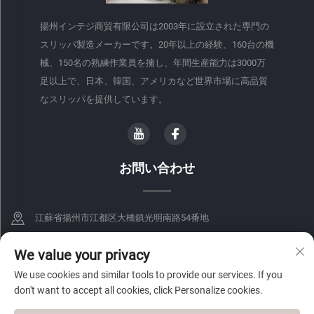
揚州インテジ商貿有限公司は2003年に設立された専門の
スリッパ製造メーカーです。20年以上の経験、160台の機
械、150名の熟練作業員を擁し、年間生産能力は3000万
足以上で、日本、韓国、アメリカなど世界市場に高品質
なスリッパを提供しています。
お問い合わせ
江蘇省揚州市江都区大橋鎮光明南路54番地
+86-18068849339
We value your privacy
We use cookies and similar tools to provide our services. If you
[email protected]
don't want to accept all cookies, click Personalize cookies.