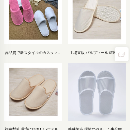
販売中
高品質で新スタイルのカスタマイ
工場直販 パルプソール 環境にや
ズ可能、滑り止め付きで快適な柔
さしいエコスリッパ カスタマイズ
らかい航空機用スリッパ・使い捨
ロゴ対応使い捨てホテルスリッパ
て高級ホテルスリッパ
熟練製造 環境にやさしいホテルス
熟練製造 環境にやさしく生分解性