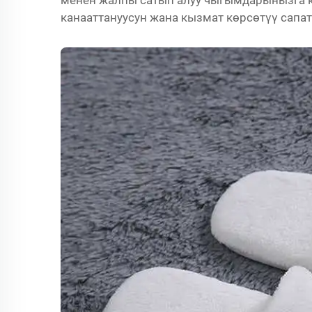
менен жалпы сатып алуу чыгымдарынызга к
канааттануусун жана кызмат көрсөтүү сапат