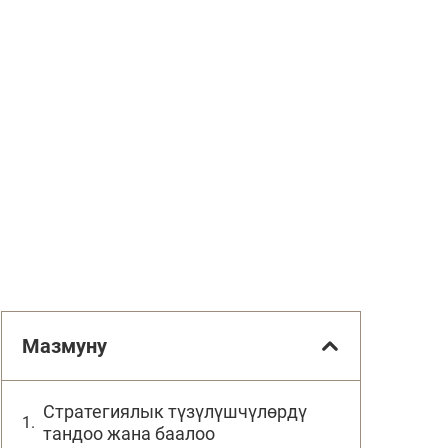
Мазмуну
Стратегиялык түзүлүшчүлөрдү
тандоо жана баалоо