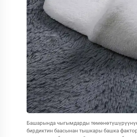
Башарында чыгымдарды төмөнөтүшүрүүнүн н
бирдиктин баасынан тышкары башка факторл