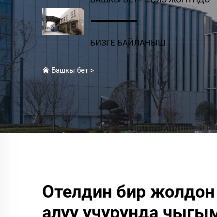
БИЗГЕ БАЙЛАНЫШ
Башкы бет
>
Отелдин бир жолдон
алуу учурунда чыгы