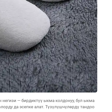
егизи — бирдиктүү ыкма колдонуу, бул ыкма
орду да эсепке алат. Түзүлүшчүлөрдү тандоо