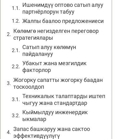
Ишенимдүү оптово сатып алуу
партнёрлорун табуу
Жалпы баалоо предложениеси
Көлөмгө негизделген переговор
стратегиялары
Сатып алуу көлөмүн
пайдалануу
Убакыт жана мезгилдик
факторлор
Жогорку сапатты жогорку баадан
тоскоолдоп
Техникалык талаптарды иштеп
чыгуу жана стандартдар
Кыймылдуу инженердик
ыкмалар
Запас башкаруу жана сактоо
эффективдүүлүгү