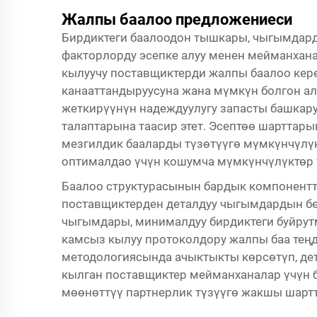
Жалпы баалоо предложениеси
Бирдиктеги баалоодон тышкары, чыгымдард
факторлорду эсепке алуу менен мейманхан
кылуучу поставщиктерди жалпы баалоо кере
канааттандыруусуна жана мүмкүн болгон ал
жеткирүүнүн надеждуулугу запасты башкар
талаптарына таасир этет. Эсептөө шарттары
мезгилдик бааларды түзөтүүгө мүмкүнчүлү
оптималдао үчүн кошумча мүмкүнчүлүктөр 
Баалоо структурасынын бардык компонентт
поставщиктерден деталдуу чыгымдардын б
чыгымдары, минималдуу бирдиктеги буйрутм
камсыз кылуу протоколдору жалпы баа теңд
методологиясында ачыктыкты көрсөтүп, де
кылган поставщиктер мейманханалар үчүн б
мөөнөттүү партнерлик түзүүгө жакшы шартт