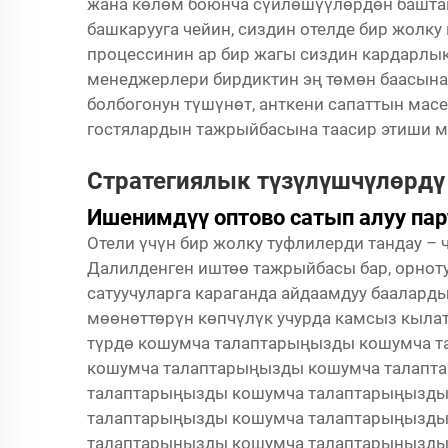
жана көлөм боюнча сүйлөшүүлөрдөн баштап
башкарууга чейин, сиздин отелде бир жолк
процессинин ар бир жагы сиздин кардарлык
менеджерлери бирдиктин эң төмөн баасына
болбогонун түшүнөт, анткени сапаттын мас
гостялардын тажрыйбасына таасир этиши м
Стратегиялык түзүлүшчүлөрдү
Ишенимдүү оптово сатып алуу пар
Отели үчүн бир жолку туфлилерди тандау –
Далилденген иштөө тажрыйбасы бар, орнот
сатуучуларга караганда айдаамдуу бааларды
мөөнөттөрүн көпчүлүк учурда камсыз кылат
түрдө кошумча талаптарыңызды кошумча 
кошумча талаптарыңызды кошумча талапт
талаптарыңызды кошумча талаптарыңызды
талаптарыңызды кошумча талаптарыңызды
талаптарыңызды кошумча талаптарыңызды