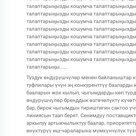
талаптарыңызды кошумча талаптарыңызды
талаптарыңызды кошумча талаптарыңызды
талаптарыңызды кошумча талаптарыңызды
талаптарыңызды кошумча талаптарыңызды
талаптарыңызды кошумча талаптарыңызды
талаптарыңызды кошумча талаптарыңызды
талаптарыңызды кошумча талаптарыңызды
талаптарыңызды кошумча талаптарыңызды
талаптарыңы......
Туздук өндүрүшчүлөр менен байланыштар к
туфлилары үчүн эң конкуренттүү бааларды
бааларын жок кылып, чыгымдарды көп түрд
өндүрүшчүлөр бренддык өзгөчөлүктү күчөт
бар, бирок чыгымдын тириштигин сактоо ү
линиясын таап берет. Сенимдүү поставщикт
аркылуу артыкчылыктуу баалар, приоритет
өнүктүрүү иш-чараларына мүмкүнчүлүк түз