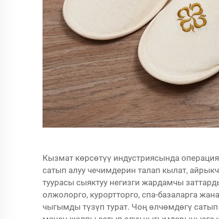
Кызмат көрсөтүү индустриясында операци
сатып алуу чечимдерин талап кылат, айрык
туурасы сыяктуу негизги жардамчы заттарды
олжолорго, курортторго, спа-базаларга жан
чыгымды түзүп турат. Чоң өлчөмдөгү сатып