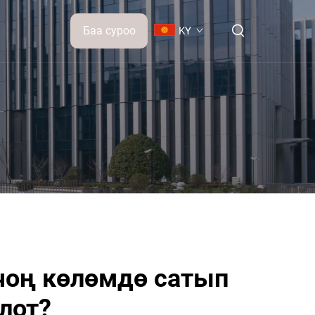
Баа суроо
KY
чоң көлөмдө сатып
лот?