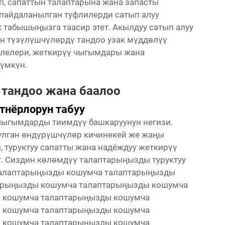
, сапаттын талаптарына жана запасты
у пайдаланылган туфлилерди сатып алуу
 табышыңызга таасир этет. Акылдуу сатып алуу
н түзүлүшчүлөрдү тандоо узак мүддөлүү
елелери, жеткирүү чыгымдары жана
үмкүн.
 тандоо жана баалоо
тнёрлорун табуу
 чыгымдарды тиимдүү башкаруунун негизи.
улган өндүрүшчүлөр кичинекей же жаңы
, туруктуу сапатты жана надёждуу жеткирүү
. Сиздин көлөмдүү талаптарыңызды туруктуу
талаптарыңызды кошумча талаптарыңызды
арыңызды кошумча талаптарыңызды кошумча
 кошумча талаптарыңызды кошумча
 кошумча талаптарыңызды кошумча
 кошумча талаптарыңызды кошумча