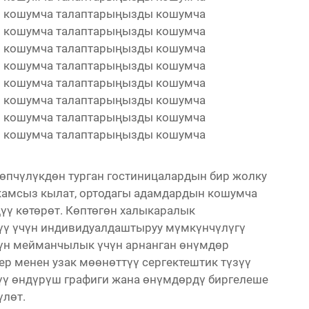
 кошумча талаптарыңызды кошумча
 кошумча талаптарыңызды кошумча
 кошумча талаптарыңызды кошумча
 кошумча талаптарыңызды кошумча
 кошумча талаптарыңызды кошумча
 кошумча талаптарыңызды кошумча
 кошумча талаптарыңызды кошумча
 кошумча талаптарыңызды кошумча
өпчүлүкдөн турган гостиницалардын бир жолку
 камсыз кылат, ортодагы адамдардын кошумча
үү көтөрөт. Көптөгөн халыкаралык
үү үчүн индивидуалдаштыруу мүмкүнчүлүгү
чүн мейманчылык үчүн арнанган өнүмдөр
ер менен узак мөөнөттүү сергектештик түзүү
түү өндүрүш графиги жана өнүмдөрдү биргелеше
үлөт.