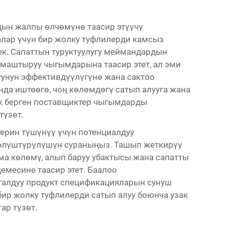
ын жалпы өлчөмүнө таасир этүүчү
алар үчүн бир жолку туфлилерди камсыз
к. Сапаттын туруктуулугу меймандардын
маштыруу чыгымдарына таасир этет, ал эми
уунун эффективдүүлүгүнө жана сактоо
нда иштөөгө, чоң көлөмдөгү сатып алууга жана
к берген поставщиктер чыгымдарды
түзөт.
ерин түшүнүү үчүн потенциалдуу
өлүштүрүлүшүн сураныңыз. Ташып жеткирүү
а көлөмү, алып баруу убактысы жана сапатты
емесине таасир этет. Баалоо
талдуу продукт спецификацияларын сунуш
ир жолку туфлилерди сатып алуу боюнча узак
ар түзөт.