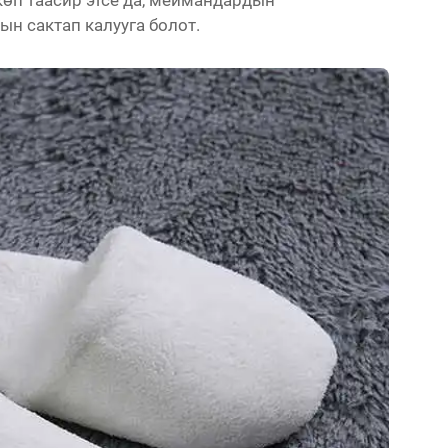
өп таасир этсе да, меймандардын
ын сактап калууга болот.