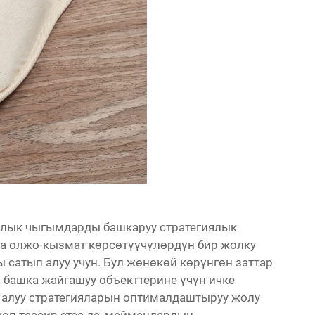
ялык чыгымдарды башкаруу стратегиялык
ча олжо-кызмат көрсөтүүчүлөрдүн бир жолку
 сатып алуу учун. Бул жөнөкөй көрүнгөн заттар
а башка жайгашуу объекттерине үчүн ичке
 алуу стратегияларын оптималдаштыруу жолу