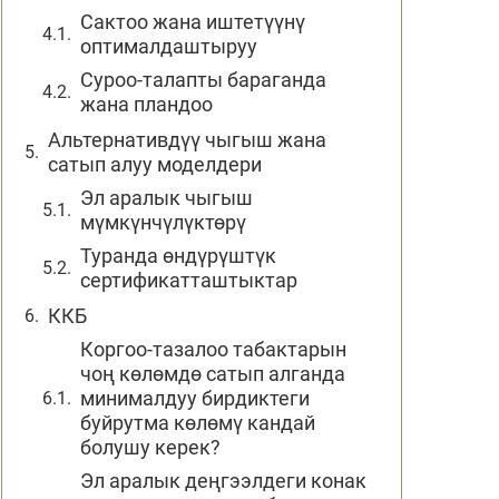
Сактоо жана иштетүүнү
оптималдаштыруу
Суроо-талапты бараганда
жана пландоо
Альтернативдүү чыгыш жана
сатып алуу моделдери
Эл аралык чыгыш
мүмкүнчүлүктөрү
Туранда өндүрүштүк
сертификатташтыктар
ККБ
Коргоо-тазалоо табактарын
чоң көлөмдө сатып алганда
минималдуу бирдиктеги
буйрутма көлөмү кандай
болушу керек?
Эл аралык деңгээлдеги конак