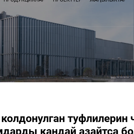
 колдонулган туфлилерин 
мдарды кандай азайтса бо