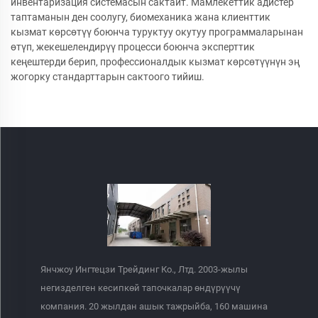
инвентаризация системаcын сактайт. Мамлекеттик адистер
таптаманын ден соолугу, биомеханика жана клиенттик
кызмат көрсөтүү боюнча туруктуу окутуу программаларынан
өтүп, жекешелендирүү процесси боюнча эксперттик
кеңештерди берип, профессионалдык кызмат көрсөтүүнүн эң
жогорку стандарттарын сактоого тийиш.
Янчжоу Ингтецзи Трейдинг Ко., Лтд. 2003-жылы
негизделген кесипкөй тапочкалар өндүрүүчү
компания. 20 жылдан ашык тажрыйба, 160 машина