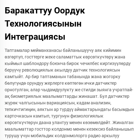
Баракаттуу Оордук
Технологиясынын
Интеграциясы
Таптамалар мейманханасы байланышуучу аяк кийимин
өзгөртүп, госттерге жеке саламаттык көрсөткүчтөрү жана
кыймыл шаблондору боюнча бирок чечилбес киргизүүлөрдү
берүүчү революциялык акылдуу датчик технологиясын
камтыйт. Ар бир таптаманын табанында жана жогорку
бөлүгүндө орундуу жерлерге көптөгөн ички датчиктер
орнотулган, алар чыдамдуулукту же стилди зыянга учратпай-
ақ биометриялык маалыматтарды жинашат. Бул датчиктер
жүрөк чалгысынын вариациясын, кадам анализин,
тепкичтигиңин, аяктын ар түрдүү аймактарындагы басымдын
карточкасын камтып, тургунун физиологиялык
көрсөткүчтөрүн даана улантуу менен көзөмөлдөйт. Жиналган
маалыматтар госттор колдонмо менен кезексиз байланышып
турушу үчүн мобильдик колдонмолорго радио аркылуу