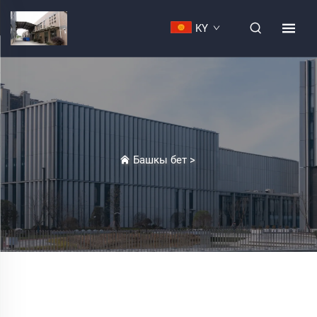
KY
Башкы бет
>