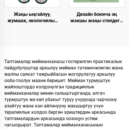
Дизайн боюнча эң
Жаңы ыңгайлуу,
жакшы жаңы стилдеги,
жумшак, экологиялык
жакшы баадагы, жакшы
таза, тез бузулуп
сапаттагы, катуу
кетүүчү, жогорку
технологиялык
сапаттагы жумшалакча,
талаптарга жооп берген,
убактылуу пайдалануу
жылы-жайгашкан, бир
үчүн мейманханалар
жолку колдонууга
жана авиакомпаниялар
Таптамалар мейманханасы гостерилген практикалык
арналган, мейманхана
үчүн жумшалакча
пайдубулуштар аркылуу мейман татминчилигин жана
үчүн жана
жалпы саякат тажрыйбасын жогорулатуу аркылуу
авиакомпаниялар үчүн
ооба-тоолук маани беришет. Мейман турмуштук
шлепкилер
жайлоштордо колдонулган традициялык
мейманханалар менен салыштырганда, алгач
турмуштук же көп убакыт туруу учурунда чарчоону
азайтуу жана кан айланууну жакшыртуу үчүн
терапиялык колдоо берген эриштердин аркасында
таптамалардын аркасында оозоңун үстөм
чагылдырат. Таптамалар мейманханасынын