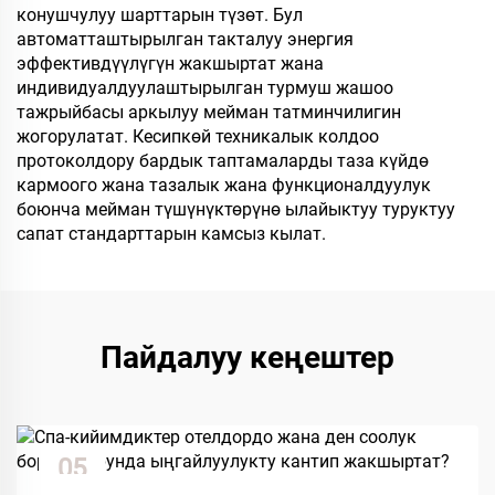
конушчулуу шарттарын түзөт. Бул
автоматташтырылган такталуу энергия
эффективдүүлүгүн жакшыртат жана
индивидуалдуулаштырылган турмуш жашоо
тажрыйбасы аркылуу мейман татминчилигин
жогорулатат. Кесипкөй техникалык колдоо
протоколдору бардык таптамаларды таза күйдө
кармоого жана тазалык жана функционалдуулук
боюнча мейман түшүнүктөрүнө ылайыктуу туруктуу
сапат стандарттарын камсыз кылат.
Пайдалуу кеңештер
05