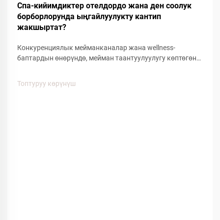
Dec
Спа-кийимдиктер отелдордо жана ден соолук
борборлорунда ыңгайлуулукту кантип
жакшыртат?
Конкуренциялык мейманканалар жана wellness-
баптардын өнөрүндө, мейман таантуулуулугу көптөгөн
деталдарга жана ыңгайлуулуктагы буюмдарга
байланыштуу. Мейман тажрыйбасына таасирин
Топтуруу көрүнүш
тийгизген көптөгөн факторлордун ичинен, спа кийимдер
меймандардын ыңгайлуулугунун...