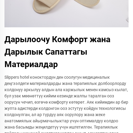
Дарылоочу Комфорт жана
Дарылык Сапаттагы
Материалдар
Slippers hotel коноктордун ден соолугун медициналык
деңгээлдеги материалдарды жана терапиялык долбоорлорду
колдонуу аркылуу алдын ала каржылык менен камсыз кылат,
бул узак мөөнөттүү кийим кезинде жалпы таралган ооз
оорусун чечип, өзгөчө комфорту көтөрөт. Аяк кийимдин ар бир
жупта адистерди колдонгон ооз эстутуу койдун технологиясы
колдонулган, ал ар түрдүү аяк оорулору жана жеке
анатомиялык айырмачылыктар үчүн оптималдуу колдоо
жана басымды жеңилдетүү үчүн иштетилген. Терапиялык