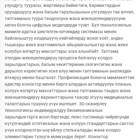
узундугу, туурасы, жөргөмүш бийиктиги, бармактардын
орундашуусу жана басым таралышынын үлгүлөрүн так өлчөп,
таптаманын туура тандоосуна жана жекешелендирүүсүнө
негиз болгон цифрлык моделдерди түзөт. Бул технологиялык
мамиле адатка шектелген өлчөмдөр системасы менен
байланыштуу кездешүүчү көйгөйлөрдү жоюп коёт, андан
тышкары жеке анатомиялык айырмачылыктар жана жеке
колубун өзгөртүү максаттары эске алынбайт. Таптама
отелдин жекешелендирүү процесси белгилүү колдоо
зарылдыктарын, басым чекиттеринин сезгичтигин жана
дарылоо керектигин эске алуу менен таптаманын анализден
өткөрүү менен башталат. Профиликация боюнча мамлекеттик
адистер коноктор менен бирге алардын активдүүлүк планын,
колуун өзгөртүү максаттарын жана таптаманы тандоо жана
жекешелендирүү варианттарына таасир этүүчү медициналык
талаптарын түшүнүү үчүн иштешет. 3D сканерлеү
технологиясы индивидуалдуу биомеханикалык
зарылдыктарга жооп бергенде, люкс гостиница чөйрөсүндө
күтүлгөндөй эстетикалык жана колуун стандарттарын сактоо
үчүн колдонулган ыңгайлуу стелькаларды жана колдоо
элементтерин түзүүгө мүмкүндүк берет. Коноктор