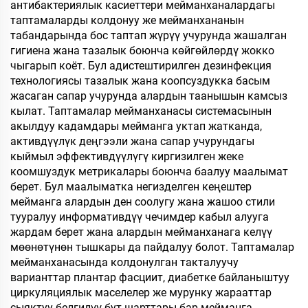
антибактериялык касиеттери мейманханалардагы
таптамаларды колдонуу же мейманхананын
табандарында бос таптап жүрүү учурунда жашалган
гигиена жана тазалык боюнча көйгөйлөрдү жокко
чыгарып коёт. Бул адистештирилген дезинфекция
технологиясы тазалык жана коопсуздукка басым
жасаган сапар учурунда алардын таанышын камсыз
кылат. Таптамалар мейманханасы системасынын
акылдуу кадамдары мейманга уктап жатканда,
активдүүлүк деңгээли жана сапар учурундагы
кыймыл эффективдүүлүгү киргизилген жеке
коомшуздук метрикалары боюнча баалуу маалымат
берет. Бул маалыматка негизделген кеңештер
мейманга алардын ден соолугу жана жашоо стили
тууралуу информативдүү чечимдер кабыл алууга
жардам берет жана алардын мейманханага келүү
мөөнөтүнөн тышкары да пайдалуу болот. Таптамалар
мейманханасында колдонулган такталуучу
варианттар плантар фасциит, диабетке байланыштуу
циркуляциялык маселелер же мурунку жарааттар
сыяктуу белгилүү бут шарттары бар мейманга