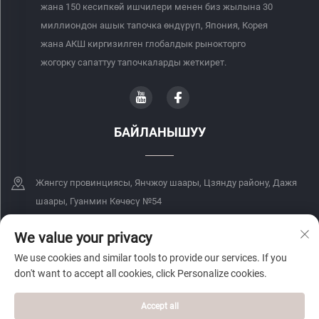
жана 150 кесипкөй ишчилери менен биз жылына 30
миллиондон ашык тапочка өндүрүп, Япония, Корея
жана АКШ киргизилген глобалдык рынокторго
жогорку сапаттуу тапочкаларды жеткирет.
БАЙЛАНЫШУУ
Жянгсу провинциясы, Янчжоу шаары, Цзянду району, Дажя
шаары, Гуанмин Көчөсү №54
+86-18068849339
We value your privacy
We use cookies and similar tools to provide our services. If you
[email protected]
don't want to accept all cookies, click Personalize cookies.
Accept all
Copyright © 2026 Yangzhou Yingteji Trading Co., Ltd. Бардык укуктар