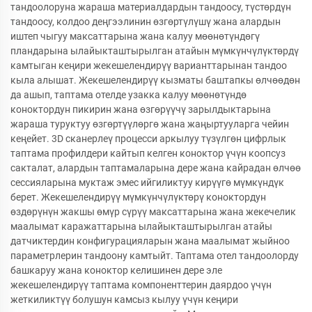
тандоолоруна жараша материалдардын тандоосу, түстөрдүн
тандоосу, колдоо деңгээлинин өзгөртүлүшү жана алардын
иштеп чыгуу максаттарына жана калуу мөөнөтүндөгү
пландарына ылайыкташтырылган атайын мүмкүнчүлүктөрдү
камтыган кеңири жекешелендирүү варианттарынан тандоо
кыла алышат. Жекешелендирүү кызматы баштапкы өлчөөдөн
да ашып, таптама отелде узакка калуу мөөнөтүндө
коноктордун пикирин жана өзгөрүүчү зарылдыктарына
жараша туруктуу өзгөртүүлөргө жана жаңыртууларга чейин
кеңейет. 3D сканерлеү процесси аркылуу түзүлгөн цифрлык
таптама профилдери кайтып келген коноктор үчүн коопсуз
сакталат, алардын таптамаларына дере жана кайрадан өлчөө
сессияларына муктаж эмес ийгиликтуу кирүүгө мүмкүндүк
берет. Жекешелендирүү мүмкүнчүлүктөрү коноктордун
өздөрүнүн жакшы өмүр сүрүү максаттарына жана жекечелик
маалымат каражаттарына ылайыкташтырылган атайы
датчиктердин конфигурацияларын жана маалымат жыйноо
параметрлерин тандоону камтыйт. Таптама отел тандоолорду
башкаруу жана коноктор келишинен дере эле
жекешелендирүү таптама компоненттерин даярдоо үчүн
жеткиликтүү болушун камсыз кылуу үчүн кеңири