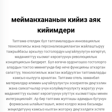
мейманхананын кийиз аяк
кийимдери
Таптама-отелдик бул таптамалардын инновациялык
технологиясы жана персонализацияланган жайлаштыруу
тажрыйбасы аркылуу гостолордун ыңгайлуулугун өзгөртүп,
маданияттуу кызмат көрсөтүүнүн революциялык
концепциясын билдирет. Бул өзгөчө ордонгошоо гостолорго
алардын токтоо мөөнөтүндө бир нече функцияны аткарган
сапаттуу, технологиялык жактан жабдуулган таптамаларды
камсыз кылууга арналган. Таптама-отель заманбап
материалдар илимин ыңгайлуулуктун эскерилген деңгээлин
жана саякатчылар үчүн колуймулчуулукту жаратуу үчүн
маданияттуу кызмат көрсөтүүнүн улуттук кызматтары менен
интеграциялайт. Ар бир таптама жупташы адамдын бутунун
формасына ылайыкташып, жеке колдоо жана басымды
жеңилдетүүнү камсыз кылган жогорку деңгээлдеги эстете