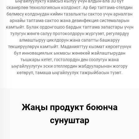
ыңгайлуулукту камсыз кылуу үчүн алдын-ала 3D бут
сканерлөө технологиясын колдонот. Ар бир таптама-отелдин
бөлмөсү колдонудан кийин тазалыкты сактоо үчүн арналган
арнайы таптама сактоо жана дезинфекция системаларын
камтыйт. Булак ордонгошоо бардык таптама запастары үчүн
тулугун жөнгө салуу протоколдорун жүргүзөт, регулярдуу
алмаштыруу циклдорун жана сапатты башкаруу
текшерүүлөрүн камтыйт. Маданияттуу кызмат көрсөтүүнүн
бул инновациялык ыкмасы жөнөкөй жайлаштырудан
тышкары кетет, гостолордун ден соолугун жана
ыңгайлуулугун эски отеллердин жабдууларынан жогору
көтөрүп, тамаша ыңгайлуулук тажрыйбасын түзөт.
Жаңы продукт боюнча
сунуштар