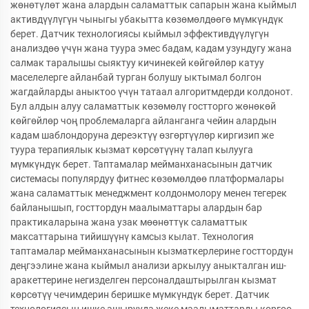
жөнөтүлөт жана алардын саламаттык сапарын жана кыймыл
активдүүлүгүн чыныгы убакытта көзөмөлдөөгө мүмкүндүк
берет. Датчик технологиясы кыймыл эффективдүүлүгүн
анализдөө үчүн жана туура эмес бадам, кадам узундугу жана
салмак таралышы сыяктуу кичинекей көйгөйлөр катуу
маселелерге айланбай турган болушу ыктымал болгон
жагдайларды аныктоо үчүн татаал алгоритмдерди колдонот.
Бул алдын алуу саламаттык көзөмөлү гостторго жөнөкөй
көйгөйлөр чоң проблемаларга айланганга чейин алардын
кадам шаблондоруна дереэктүү өзгөртүүлөр киргизип же
туура терапиялык кызмат көрсөтүүнү талап кылууга
мүмкүндүк берет. Таптамалар мейманханасынын датчик
системасы популярдуу фитнес көзөмөлдөө платформалары
жана саламаттык менеджмент колдонмолору менен тегерек
байланышып, госттордун маалыматтары алардын бар
практикаларына жана узак мөөнөттүк саламаттык
максаттарына тийишүүнү камсыз кылат. Технология
таптамалар мейманханасынын кызматкерлерине госттордун
деңгээлине жана кыймыл анализи аркылуу аныкталган иш-
аракеттерине негизделген персоналдаштырылган кызмат
көрсөтүү чечимдерин беришке мүмкүндүк берет. Датчик
технологиясын ишке ашырууда жеке маалыматтарды коргоо