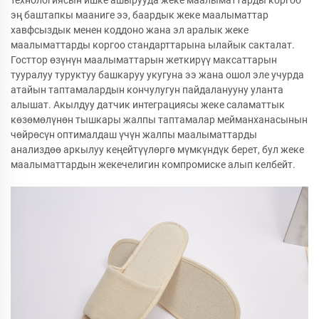
эң баштапкы мааниге ээ, баардык жеке маалыматтар
хавфсыздык менен коддоно жана эл аралык жеке
маалыматтарды коргоо стандарттарына ылайык сакталат.
Госттор өзүнүн маалыматтарын жеткирүү максаттарын
тууралуу туруктуу башкаруу укугуна ээ жана ошол эле учурда
атайын таптамалардын кончулугун пайдаланууну уланта
алышат. Акылдуу датчик интеграциясы жеке саламаттык
көзөмөлүнөн тышкары жалпы таптамалар мейманханасынын
чөйрөсүн оптималдаш үчүн жалпы маалыматтарды
анализдөө аркылуу кеңейтүүлөргө мүмкүндүк берет, бул жеке
маалыматтардын жекечелигин компромиске алып келбейт.