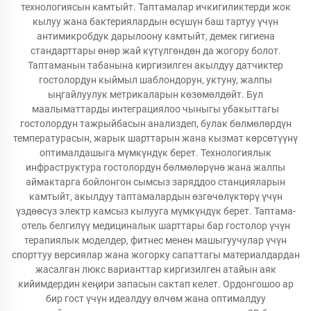
технологиясын камтыйт. Таптамалар ичкигиликтерди жок
кылуу жана бактериялардын өсүшүн баш тартуу үчүн
антимикробдук дарылоону камтыйт, демек гигиена
стандарттары өнөр жай күтүлгөндөн да жогору болот.
Таптаманын табанына киргизилген акылдуу датчиктер
гостолордун кыймыл шаблондорун, уктуну, жалпы
ыңгайлуулук метрикаларын көзөмөлдөйт. Бул
маалыматтарды интеграциялоо чыныгы убакыттагы
гостолордун тажрыйбасын анализдеп, булак бөлмөлөрдүн
температурасын, жарык шарттарын жана кызмат көрсөтүүнү
оптималдашыга мүмкүндүк берет. Технологиялык
инфраструктура гостолордун бөлмөлөрүнө жана жалпы
аймактарга бойлонгон сымсыз заряддоо станцияларын
камтыйт, акылдуу таптамалардын өзгөчөлүктөрү үчүн
үздөөсүз электр камсыз кылууга мүмкүндүк берет. Таптама-
отель белгилүү медициналык шарттары бар гостолор үчүн
терапиялык моделдер, фитнес менен машыгуучулар үчүн
спорттуу версиялар жана жогорку сапаттагы материалдардан
жасалган люкс варианттар киргизилген атайын аяк
кийимдердин кеңири запасын сактап келет. Ордонгошоо ар
бир гост үчүн идеалдуу өлчөм жана оптималдуу