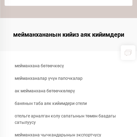
мейманхананын кийиз аяк кийимдери
мейманхана бөтөөчкөсү
мейманханалар үчүн папочкалар
ак мейманхана бөтөөчкөлөрү
банянын таба аяк кийимдери отели
отельге арналган колу сапатынын төмөн баадагы
сатылуусу
мейманхана чычкандарынын экспортчусу