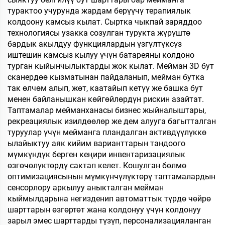
турактоо учурунда жардам берүүчү терапиялык
колдоону камсыз кылат. Сыртка чыкпай заряддоо
технологиясы узакка созулган турукта жүрүштө
бардык акылдуу функциялардын үзгүлтүксүз
иштешин камсыз кылуу үчүн батареяны колдоно
турган кыйынчылыктарды жок кылат. Мейман 3D бут
сканердөө кызматынан пайдаланып, мейман бутка
так өлчөм алып, жөт, каатайып кетүү же башка бут
менен байланышкан көйгөйлөрдүн рискин азайтат.
Таптамалар мейманханасы бизнес жыйналыштары,
рекреациялык изилдөөлөр же дем алууга багытталган
туруулар үчүн мейманга пландалган активдүүлүккө
ылайыктуу аяк кийим варианттарын тандоого
мүмкүндүк берген кеңири инвентаризациялык
өзгөчөлүктөрдү сактап келет. Кошулган бөлмө
оптимизациясынын мүмкүнчүлүктөрү таптамалардын
сенсорлору аркылуу аныкталган мейман
кыймылдарына негизденип автоматтык түрдө чөйрө
шарттарын өзгөртөт жана колдонуу үчүн колдонуу
зарыл эмес шарттарды түзүп, персонализацияланган