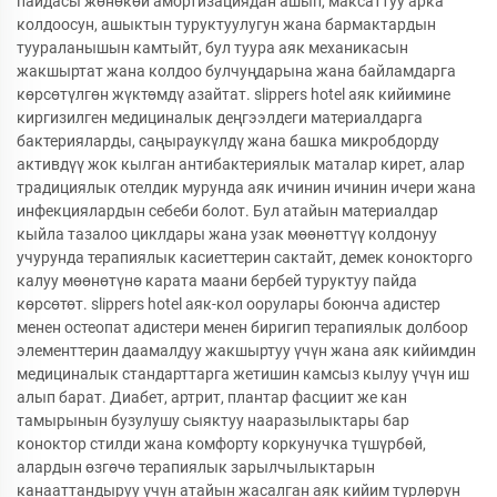
пайдасы жөнөкөй амортизациядан ашып, максаттуу арка
колдоосун, ашыктын туруктуулугун жана бармактардын
туураланышын камтыйт, бул туура аяк механикасын
жакшыртат жана колдоо булчуңдарына жана байламдарга
көрсөтүлгөн жүктөмдү азайтат. slippers hotel аяк кийимине
киргизилген медициналык деңгээлдеги материалдарга
бактерияларды, саңыраукүлдү жана башка микробдорду
активдүү жок кылган антибактериялык маталар кирет, алар
традициялык отелдик мурунда аяк ичинин ичинин ичери жана
инфекциялардын себеби болот. Бул атайын материалдар
кыйла тазалоо циклдары жана узак мөөнөттүү колдонуу
учурунда терапиялык касиеттерин сактайт, демек конокторго
калуу мөөнөтүнө карата маани бербей туруктуу пайда
көрсөтөт. slippers hotel аяк-кол оорулары боюнча адистер
менен остеопат адистери менен биригип терапиялык долбоор
элементтерин даамалдуу жакшыртуу үчүн жана аяк кийимдин
медициналык стандарттарга жетишин камсыз кылуу үчүн иш
алып барат. Диабет, артрит, плантар фасциит же кан
тамырынын бузулушу сыяктуу нааразылыктары бар
коноктор стилди жана комфорту коркунучка түшүрбөй,
алардын өзгөчө терапиялык зарылчылыктарын
канааттандыруу үчүн атайын жасалган аяк кийим түрлөрүн