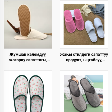
Жумшак калемдүү,
Жаңы стилдеги сапаттуу
жогорку сапаттагы,
продукт, ыңгайлуу,
колдонулгандан кийин
жумшак, сыртынан
чөпкө айлануучу ички
кыймылбаган, бир
мейманханалык панчык,
жолго тийиштүү люкс
мейманхананын
отелиндеги шеттерди
бөлмөлөрү үчүн
такталоо