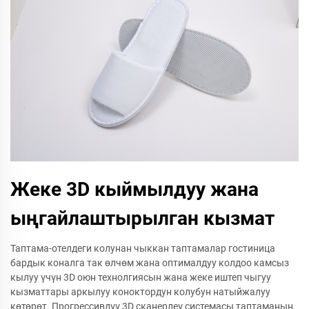
Жеке 3D кыймылдуу жана
ыңгайлаштырылган кызмат
Таптама-отелдеги колунан чыккан таптамалар гостиница
бардык коналга так өлчөм жана оптималдуу колдоо камсыз
кылуу үчүн 3D оюн технолгиясын жана жеке иштеп чыгуу
кызматтары аркылуу коноктордун колубун натыйжалуу
көтөрөт. Прогрессивдүү 3D сканерлеү системасы таптаманын