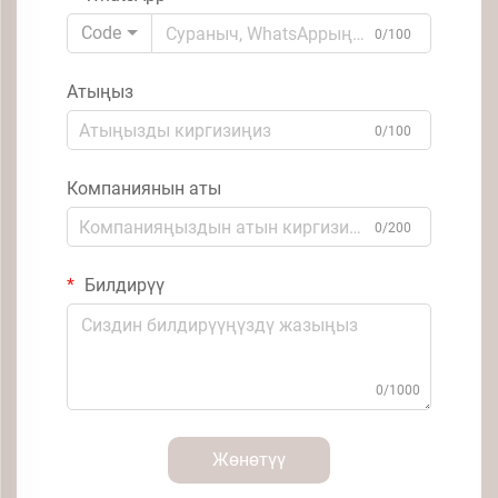
Code
0/100
Атыңыз
0/100
Компаниянын аты
0/200
Билдирүү
0/1000
Жөнөтүү