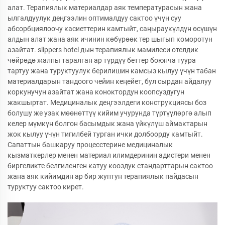
алат. Терапиялык материалдар аяк температурасын жана
ылгалдуулук деңгээлин оптималдуу сактоо үчүн суу
абсорбциялоочу касиеттерин камтыйт, саңыраукүлдүн өсүшүн
алдын алат жана аяк ичинин көбүрөөк тер шыгып коморотун
азайтат. slippers hotel дын терапиялык мамилеси отелдик
чөйрөдө жалпы таралган ар түрдүү беттер боюнча туура
тартуу жана туруктуулук берилишин камсыз кылуу үчүн табан
материалдарын тандоого чейин кеңейет, бул сырдан айдалуу
коркунучун азайтат жана коноктордун коопсуздугун
жакшыртат. Медициналык деңгээлдеги конструкциясы боз
болушу же узак мөөнөттүү кийим учурунда түртүүлөргө алып
келер мүмкүн болгон басымдык жана үйкүлүш аймактарын
жок кылуу үчүн тигилбей турган ички долбоорду камтыйт.
Сапаттын башкаруу процесстерине медициналык
кызматкерлер менен материал илимдеринин адистери менен
биргеликте белгиленген катуу кооздук стандарттарын сактоо
жана аяк кийимдин ар бир жуптун терапиялык пайдасын
туруктуу сактоо кирет.