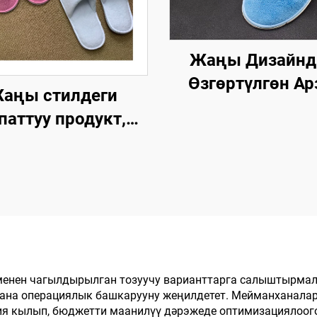
Жаңы Дизайн
Өзгөртүлгөн Ар
аңы стилдеги
Мейманкана Бөл
паттуу продукт,
Люкс Спа Бир Ж
гайлуу, жумшак,
Колдонулган Эт
сыртынан
Кийимдер
ймылбаган, бир
Авиакомпаниялар
го тийиштүү люкс
Мейманкана ү
линдеги шеттерди
такталоо
енен чагылдырылган тозуучу варианттарга салыштырмал
жана операциялык башкарууну жеңилдетет. Мейманханалар
ция кылып, бюджетти маанилүү дәрэжеде оптимизациялоо