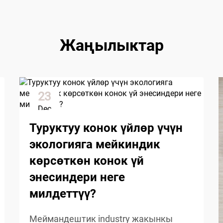
Жаңылыктар
23
Dec
Туруктуу конок үйлөр үчүн
экологияга мейкиндик
көрсөткөн конок үй
энесиндери неге
милдеттүү?
Меймандештик industry жакынкы