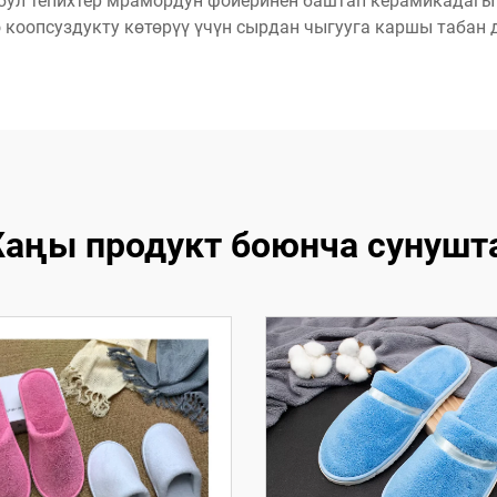
 бул тепихтер мрамордун фойеринен баштап керамикадагы
 коопсуздукту көтөрүү үчүн сырдан чыгууга каршы табан
аңы продукт боюнча сунушт