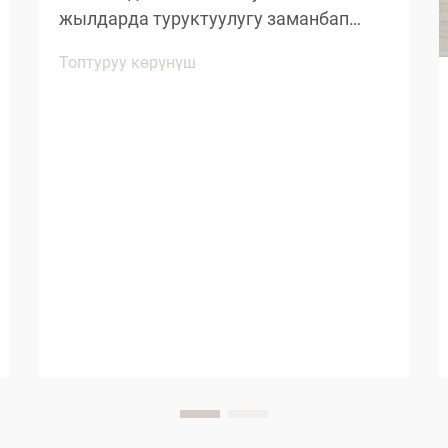
жылдарда туруктуулугу заманбап
меймандаштардын иштеринин
Топтуруу көрүнүш
негизин түзүү менен маанилүү
өзгөрүшкө түштү. Дүйнө жүзү боюнча
меймандаштар чөйрөгө тийгизилген
жоопкерчиликтүн бир тенденция гана
эмес, бирок маанилүү б...