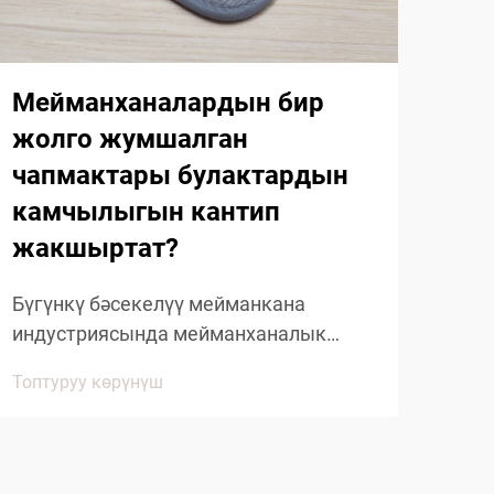
ча
ма
жа
Мейманханалардын бир
жолго жумшалган
Тур
чапмактары булактардын
жыл
камчылыгын кантип
тур
Топт
жүз
жакшыртат?
маа
Сап
Бүгүнкү бәсекелүү мейманкана
кош
индустриясында мейманханалык
бол
чапчылдар - гостиницадагы жөнөкөй
Топтуруу көрүнүш
чапм
колдонуучу буюмдардан көбүрөөк
нерсе болуп саналат. Бул
зарылчылыкты камтый турган
буюмдар мейманхананын