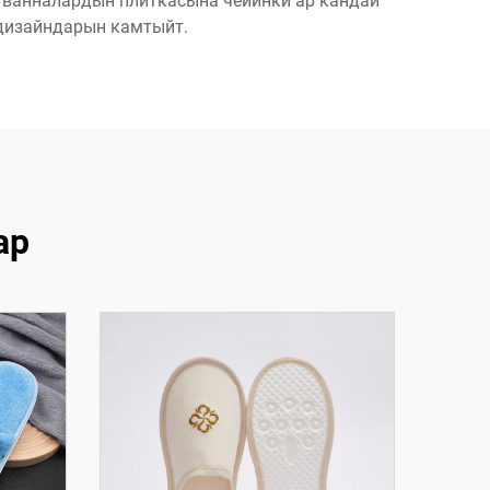
 ванналардын плиткасына чейинки ар кандай
 дизайндарын камтыйт.
ар