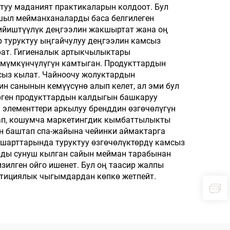
жеке логотип менен
туу маданият практикаларын колдоот. Бул
шыл мейманханаларды баса белгилеген
ийиштүүлүк деңгээлин жакшыртат жана оң
р туруктуу ыңгайчулуу деңгээлин камсыз
урат. Гигиеналык артыкчылыктары
 мүмкүнчүлүгүн камтыган. Продукттардын
сыз кылат. Чайноочу жолуктардын
 санынын кемүүсүнө алып келет, ал эми бул
рген продукттардын калдыгын башкаруу
 элементтери аркылуу бренддин өзгөчөлүгүн
тап, кошумча маркетингдик кымбаттылыкты
н баштап спа-жайына чейинки аймактарга
 шарттарында туруктуу өзгөчөлүктөрдү камсыз
арды сунуш кылган сайын мейман тарабынан
изилген ойго ишенет. Бул оң таасир жалпы
стициялык чыгымдардан көпкө жетпейт.