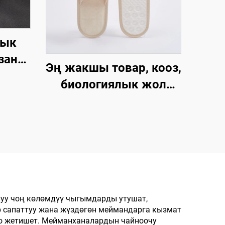
дык
зан
Эң жакшы товар, кооз,
мөсү
биологиялык жол
олго
менен ыдырай турган,
ек-
хлопок мата, кагаз
калыңдыгынан
 үчүн
жасалган табандагы
чүн
мейманхана
шлепкилери,
мейманхана жана
уу чоң көлөмдүү чыгымдарды утушат,
 сапаттуу жана жүздөгөн меймандарга кызмат
авиакомпаниялар үчүн
го жетишет. Мейманханалардын чайноочу