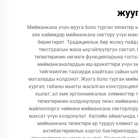
жууг
Мийманкана үчүн жууга боло турган тепихтер
аяк кийимдер мийманкана сектору үчүн мак
бириктирет. Традициялык бир жолку пайд
текстурасын жана ыңгайлуулугун сактап,
тепихтеринин негизги функцияларына гость
мийманканалардын иш-аракеттери үчүн эко
тийгизилген таасирди азайткан сайын ыл
маталарды колдонот. Жууга боло турган мийм
кургап, табаны мыкты жасалган конструкциял
кылат, ал эми эргономикалык элементтер 
тепихтеринин колдонулушу люкс мийманкан
жайлоолорго чейинки мийманкана секторлору
максат үчүн колдонулат: бассейн аймагында,
мийманкана тепихтери ар түрдүү климат ш
антибактериялык коргоо бактерияларды