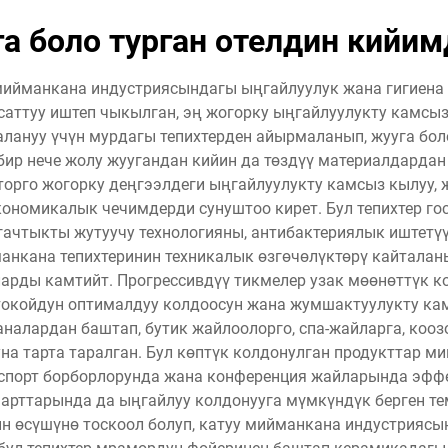
а боло турган отелдин кийи
 мийманкана индустриясындагы ыңгайлуулук жана гигиена 
саттуу иштеп чыкылган, эң жогорку ыңгайлуулукту камсыз
алануу үчүн мурдагы тепихтерден айырмаланып, жууга бол
 бир нече жолу жуугандан кийин да төздүү материалдардан
торго жогорку деңгээлдеги ыңгайлуулукту камсыз кылуу, 
номикалык чечимдерди сунуштоо кирет. Бул тепихтер гос
гачтыкты жутуучу технологияны, антибактериялык иштетү
анкана тепихтеринин техникалык өзгөчөлүктөрү кайталанып
арды камтийт. Прогрессивдүү тикмелер узак мөөнөттүк 
токойдун оптималдуу колдоосун жана жумшактуулукту ка
алардан баштап, бутик жайлоолорго, спа-жайларга, кооз
на тарта таралган. Бул көптүк колдонулган продукттар м
 спорт борборлорунда жана конференция жайларында эффе
арттарында да ыңгайлуу колдонууга мүмкүндүк берген те
н өсүшүнө тоскоол болуп, катуу мийманкана индустриясы