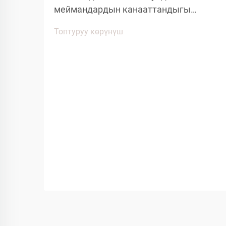
меймандардын канааттандыгы
чыныгы тазалык жана
Топтуруу көрүнүш
кайрымдуулугун сактоого
багытталган кичинекей детайлдарга
көңүл буруу менен аныкталат. Оң
мейман тажрыйбасына таасирин
тийгизген негизги буюмдардын бири
болуп кошкоо меймандештердин бир
жолго колдонулган кайрымдагы
жакшыртылышы...