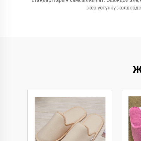
стандарттарын камсыз кылат. Ошондой эле,
жер үстүнкү жолдордо
Ж