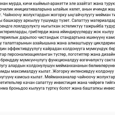
ан мурда, кичи кыймыл-аракетти эле азайтат жана турук
рчилик инициативаларына ылайык келет, анын ичинде жа
т. Чайноочу жолуктардын жогорку ыңгайчулуугу мейман т
ны башкаруу аркылуу түшүмдү түзөт. Сапаттуу материалда
брендге лоялдуулукту ныгыткан эстеликтүү тажрыйба туд
актерияларды, грибтерди жана ийиндирүүлөрдү жок кылуу
териялык дарылоо чистандык стандартына ишенүүнү кам
үү талаптарынын азайышына жана алмаштыруу циклдеринин
дин эффективдүүлүгү кайрадан колдонууга мүмкүндүк бе
р персонализацияланган түстөр, логотиптер жана дизайн
 бренддеу мүмкүнчүлүгү функционалдуу өзгөчөлүктү сак
улугу алардын колдонулушун мейманхананын бөлмөлөрүнө
рымды максималдуу кылат. Жогорку интенсивдүү колдонуу
 өнүгүүнү камсыз кылат. Мейманханалар чайноочу жолукт
етительлер качан сапаттуу инвестиция жана чөйрөгө тийг
анма броньдоо кылууга түрткү болот жана баштапкы инве