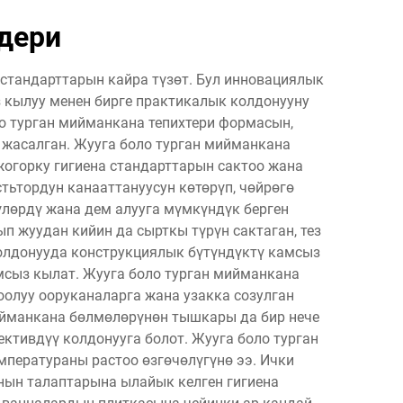
мдери
стандарттарын кайра түзөт. Бул инновациялык
 кылуу менен бирге практикалык колдонууну
о турган мийманкана тепихтери формасын,
 жасалган. Жууга боло турган мийманкана
жогорку гигиена стандарттарын сактоо жана
тьтордун канааттануусун көтөрүп, чөйрөгө
үлөрдү жана дем алууга мүмкүндүк берген
 жуудан кийин да сырткы түрүн сактаган, тез
колдонууда конструкциялык бүтүндүктү камсыз
мсыз кылат. Жууга боло турган мийманкана
оолуу ооруканаларга жана узакка созулган
ийманкана бөлмөлөрүнөн тышкары да бир нече
ктивдүү колдонууга болот. Жууга боло турган
мператураны растоо өзгөчөлүгүнө ээ. Ички
нын талаптарына ылайык келген гигиена