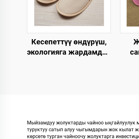
Кесепеттүү өндүрүш,
Ж
экологияга жардамдуу,
са
жумшак жана
ың
ыңгайлуу,
биологиялык жол
кы
менен ыдырачуу
жол
панчык, мейманхана,
оте
SPA жана
авиакомпаниялар үчүн
Мыйзамдуу жолуктарды чайноо ыңгайлуулук м
туруктуу сатып алуу чыгымдарын жок кылат 
көрсөтө турган чайноочу жолуктарга инвести