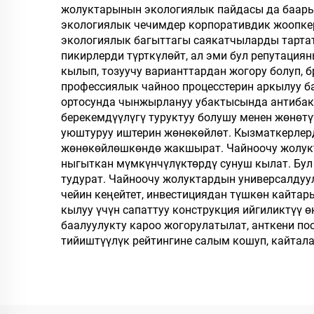
жолуктарынын экологиялык пайдасы да баарын
экологиялык чечимдер корпоративдик жоопке
экологиялык багыттагы саякатчыларды тарта
пикирлерди түрткүлөйт, ал эми бул репутация
кылып, тозуучу варианттардан жогору болуп, 
профессиялык чайноо процесстерин аркылуу б
ортосунда чынжырлануу убактысында антибак
берекемдүүлүгү туруктуу болушу менен жөнөт
уюштуруу иштерин жөнөкөйлөт. Кызматкерлер
жөнөкөйлөшкөндө жакшырат. Чайноочу жолукта
ныгыткан мүмкүнчүлүктөрдү сунуш кылат. Бул
тудурат. Чайноочу жолуктардын универсалду
чейин кеңейтет, инвестициядан түшкөн кайта
кылуу үчүн сапаттуу конструкция ийгиликтүү
баалуулукту кароо жогорулатылат, анткени пос
тийиштүүлүк рейтингине салым кошуп, кайтал