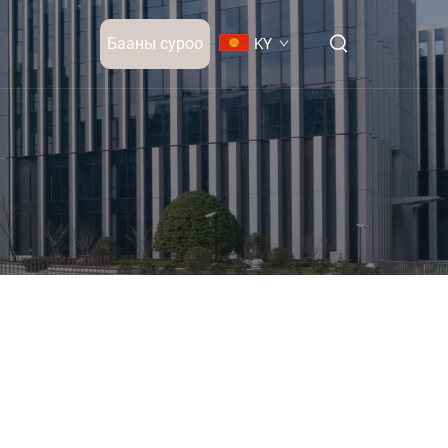
Бааны суроо
KY