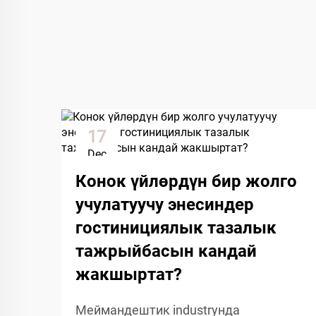
17
Dec
Конок үйлөрдүн бир жолго
учулатуучу энесиндер
гостинициялык тазалык
тажрыйбасын кандай
жакшыртат?
Меймандештик industryнда