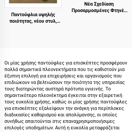
Νέα Σχεδίαση
Προσαρμοσμένες Φτηνές
Παντούφλια υψηλής
Πολυτελείς Παντούφλες
ποιότητας, νέου στυλ,
Μπάνιου για Δωμάτιο
προσαρμοσμένα,
Ξενοδοχείου, Μιας
αντιολισθητικά, άνετα,
Χρήσης, για Αεροπορικές
μαλακά για αεροπλάνο,
Εταιρείες και Ξενοδοχεία
μίας χρήσης, πολυτελή
παντούφλια για
ξενοδοχείο
Οι μίας χρήσης παντούφλες για επισκέπτες προσφέρουν
πολλά σημαντικά πλεονεκτήματα που τις καθιστούν μια
έξυπνη επιλογή για επιχειρήσεις και οργανισμούς που
επιδιώκουν να βελτιώσουν την ποιότητα της υπηρεσίας
τους διατηρώντας αυστηρά πρότυπα υγιεινής. Το
σημαντικότερο πλεονέκτημα έγκειται στην εξαιρετική
τους ευκολία χρήσης, καθώς οι μίας χρήσης παντούφλες
για επισκέπτες εξαλείφουν την ανάγκη για περίπλοκες
διαδικασίες καθαρισμού και απολύμανσης, οι οποίες
συνήθως απαιτούνται στις επαναχρησιμοποιήσιμες
επιλογές υποδημάτων. Αυτή η ευκολία μεταφράζεται