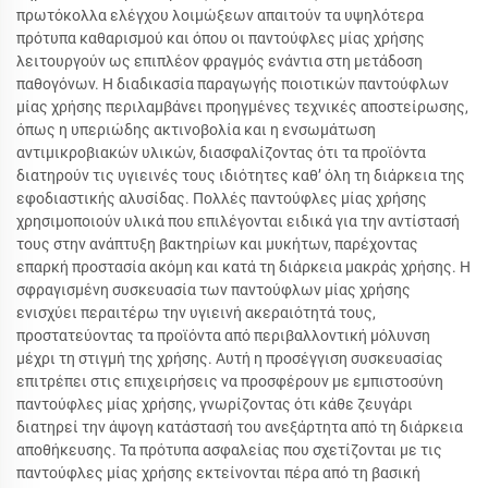
πρωτόκολλα ελέγχου λοιμώξεων απαιτούν τα υψηλότερα
πρότυπα καθαρισμού και όπου οι παντούφλες μίας χρήσης
λειτουργούν ως επιπλέον φραγμός ενάντια στη μετάδοση
παθογόνων. Η διαδικασία παραγωγής ποιοτικών παντούφλων
μίας χρήσης περιλαμβάνει προηγμένες τεχνικές αποστείρωσης,
όπως η υπεριώδης ακτινοβολία και η ενσωμάτωση
αντιμικροβιακών υλικών, διασφαλίζοντας ότι τα προϊόντα
διατηρούν τις υγιεινές τους ιδιότητες καθ’ όλη τη διάρκεια της
εφοδιαστικής αλυσίδας. Πολλές παντούφλες μίας χρήσης
χρησιμοποιούν υλικά που επιλέγονται ειδικά για την αντίστασή
τους στην ανάπτυξη βακτηρίων και μυκήτων, παρέχοντας
επαρκή προστασία ακόμη και κατά τη διάρκεια μακράς χρήσης. Η
σφραγισμένη συσκευασία των παντούφλων μίας χρήσης
ενισχύει περαιτέρω την υγιεινή ακεραιότητά τους,
προστατεύοντας τα προϊόντα από περιβαλλοντική μόλυνση
μέχρι τη στιγμή της χρήσης. Αυτή η προσέγγιση συσκευασίας
επιτρέπει στις επιχειρήσεις να προσφέρουν με εμπιστοσύνη
παντούφλες μίας χρήσης, γνωρίζοντας ότι κάθε ζευγάρι
διατηρεί την άψογη κατάστασή του ανεξάρτητα από τη διάρκεια
αποθήκευσης. Τα πρότυπα ασφαλείας που σχετίζονται με τις
παντούφλες μίας χρήσης εκτείνονται πέρα από τη βασική