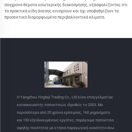
σύγχρονα θέματα εσωτερικής διακόσμησης, εξασφαλίζοντας ότι
τα πρακτικά είδη άνεσης ενισχύουν και όχι υποβαθμίζουν τα
προσεκτικά διαμορφωμένα περιβαλλοντικά κλίματα.
Η Yangzhou Yingteji Trading Co., Ltd είναι επαγγελματίας
κατασκευαστής παπουτσιών, ιδρυθείς το 2003. Με
περισσότερα από 20 χρόνια εμπειρίας, 160 μηχανήματα
και 150 εξειδικευμένους εργάτες, παράγουμε παπούτσια
υψηλής ποιότητας με ετήσια παραγωγική ικανότητα άνω