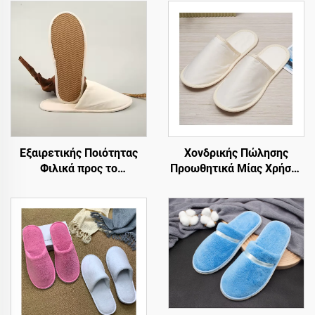
Εξαιρετικής Ποιότητας
Χονδρικής Πώλησης
Φιλικά προς το
Προωθητικά Μίας Χρήσης
Περιβάλλον Μίας Χρήσης
Ξενοδοχειακά Φιλικά
Εσωτερικές Παπούτσια
προς το Περιβάλλον
Ξενοδοχείου με Μαλακό
Παπούτσια Αεροπορικών
Επένδυση για Επισκέπτες
για Επισκέπτες
Δωματίων Ξενοδοχείου