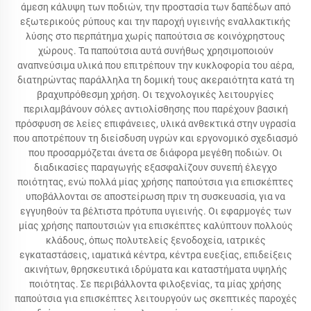
άμεση κάλυψη των ποδιών, την προστασία των δαπέδων από
εξωτερικούς ρύπους και την παροχή υγιεινής εναλλακτικής
λύσης στο περπάτημα χωρίς παπούτσια σε κοινόχρηστους
χώρους. Τα παπούτσια αυτά συνήθως χρησιμοποιούν
αναπνεύσιμα υλικά που επιτρέπουν την κυκλοφορία του αέρα,
διατηρώντας παράλληλα τη δομική τους ακεραιότητα κατά τη
βραχυπρόθεσμη χρήση. Οι τεχνολογικές λειτουργίες
περιλαμβάνουν σόλες αντιολίσθησης που παρέχουν βασική
πρόσφυση σε λείες επιφάνειες, υλικά ανθεκτικά στην υγρασία
που αποτρέπουν τη διείσδυση υγρών και εργονομικό σχεδιασμό
που προσαρμόζεται άνετα σε διάφορα μεγέθη ποδιών. Οι
διαδικασίες παραγωγής εξασφαλίζουν συνεπή έλεγχο
ποιότητας, ενώ πολλά μίας χρήσης παπούτσια για επισκέπτες
υποβάλλονται σε αποστείρωση πριν τη συσκευασία, για να
εγγυηθούν τα βέλτιστα πρότυπα υγιεινής. Οι εφαρμογές των
μίας χρήσης παπουτσιών για επισκέπτες καλύπτουν πολλούς
κλάδους, όπως πολυτελείς ξενοδοχεία, ιατρικές
εγκαταστάσεις, ιαματικά κέντρα, κέντρα ευεξίας, επιδείξεις
ακινήτων, θρησκευτικά ιδρύματα και καταστήματα υψηλής
ποιότητας. Σε περιβάλλοντα φιλοξενίας, τα μίας χρήσης
παπούτσια για επισκέπτες λειτουργούν ως σκεπτικές παροχές