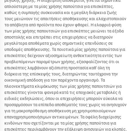
μεγάλης χρήσης. Η διαχείριση αποθέματος γίνεται σημαντικά
απλούστερη με τα μίας χρήσης παπούτσια για επισκέπτες,
καθώς η συμπαγής συσκευασία και η μεγάλη διάρκεια ζωής
τους μειώνουν τις απαιτήσεις αποθήκευσης και ελαχιστοποιούν
τα απόβλητα από προϊόντα που έχουν φθαρεί. Η ελαφριά φύση
των μίας χρήσης παπουτσιών για επισκέπτες μειώνει τα έξοδα
αποστολής και επιτρέπει στις επιχειρήσεις να διατηρούν
μεγαλύτερα αποθέματα χωρίς σημαντικές επενδύσεις σε
υποδομές αποθήκευσης. Τα ποιοτικά μίας χρήσης παπούτσια για
επισκέπτες δείχνουν αξιοσημείωτη ανθεκτικότητα εντός των
προβλεπόμενων παραμέτρων χρήσης, εξασφαλίζοντας ότι οι
επισκέπτες λαμβάνουν αξιόπιστη προστασία καθ' όλη τη
διάρκεια της επίσκεψής τους, διατηρώντας ταυτόχρονα την
οικονομική απόδοση για τον παρέχοντα οργανισμό. Τα
πλεονεκτήματα κλιμάκωσης των μίας χρήσης παπουτσιών για
επισκέπτες γίνονται φανερά κατά τις εποχιακές μεταβολές ή
ειδικές εκδηλώσεις, όπου οι επιχειρήσεις μπορούν εύκολα να
προσαρμόσουν τα επίπεδα αποθέματός τους χωρίς να ανησυχούν
για τη μακροπρόθεσμη αποθήκευση μη χρησιμοποιούμενων
επαναχρησιμοποιήσιμων αντικειμένων. Τα οφέλη διαχείρισης
κινδύνων που σχετίζονται με τα μίας χρήσης παπούτσια για
επισκέπτες περιλαμβάνουν την εξάλειψη ανησυχιών για κλοπές,