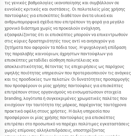
τις γενικές βαθμολογίες ικανοποίησης και συμβάλλουν σε
ευνοϊκές κριτικές και συστάσεις. Οι πολυτελείς μίας χρήσης
παντούφλες για επισκέπτες διαθέτουν άνετα υλικά και
ανθρωπομορφικά σχέδια που επιτρέπουν τη φορά για μεγάλο
χρονικό διάστημα χωρίς να προκαλούν ενόχληση,
εξασφαλίζοντας ότι οι επισκέπτες μπορούν να επικεντρωθούν
στις κύριες δραστηριότητές τους αντί να ανησυχούν για
ζητήματα που αφορούν τα πόδια τους. Η ψυχολογική επίδραση
της παραλαβής καινούριων, άχρηστων παντούφλων για
επισκέπτες μεταδίδει αίσθηση πολυτέλειας και
αποκλειστικότητας, θέτοντας τις επιχειρήσεις ως παρόχους
υψηλής ποιότητας υπηρεσιών που προτεραιοποιούν τις ανάγκες
και τις προσδοκίες των πελατών. Οι δυνατότητες προσαρμογής
που προσφέρουν οι μίας χρήσης παντούφλες για επισκέπτες
επιτρέπουν στους οργανισμούς να ενσωματώσουν στοιχεία
branding, λογότυπα ή συγκεκριμένες χρωματικές παλέτες που
ενισχύουν την ταυτότητα της μάρκας, παρέχοντας ταυτόχρονα
πρακτικά οφέλη στους χρήστες. Η άυλη υπηρεσία που
προσφέρουν οι μίας χρήσης παντούφλες για επισκέπτες
επιτρέπει στο προσωπικό να παρέχει πολύτιμες εγκαταστάσεις
χωρίς επίμονες αλληλεπιδράσεις, υποστηρίζοντας