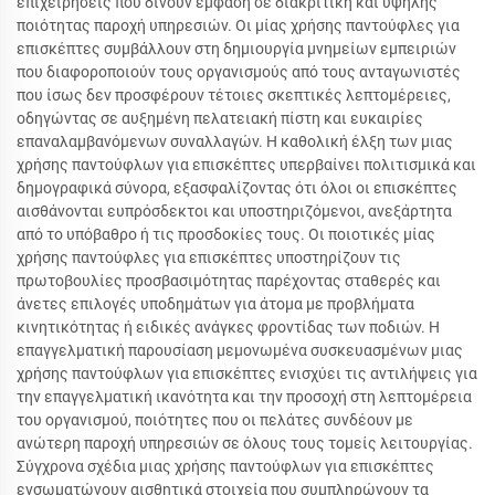
επιχειρήσεις που δίνουν έμφαση σε διακριτική και υψηλής
ποιότητας παροχή υπηρεσιών. Οι μίας χρήσης παντούφλες για
επισκέπτες συμβάλλουν στη δημιουργία μνημείων εμπειριών
που διαφοροποιούν τους οργανισμούς από τους ανταγωνιστές
που ίσως δεν προσφέρουν τέτοιες σκεπτικές λεπτομέρειες,
οδηγώντας σε αυξημένη πελατειακή πίστη και ευκαιρίες
επαναλαμβανόμενων συναλλαγών. Η καθολική έλξη των μιας
χρήσης παντούφλων για επισκέπτες υπερβαίνει πολιτισμικά και
δημογραφικά σύνορα, εξασφαλίζοντας ότι όλοι οι επισκέπτες
αισθάνονται ευπρόσδεκτοι και υποστηριζόμενοι, ανεξάρτητα
από το υπόβαθρο ή τις προσδοκίες τους. Οι ποιοτικές μίας
χρήσης παντούφλες για επισκέπτες υποστηρίζουν τις
πρωτοβουλίες προσβασιμότητας παρέχοντας σταθερές και
άνετες επιλογές υποδημάτων για άτομα με προβλήματα
κινητικότητας ή ειδικές ανάγκες φροντίδας των ποδιών. Η
επαγγελματική παρουσίαση μεμονωμένα συσκευασμένων μιας
χρήσης παντούφλων για επισκέπτες ενισχύει τις αντιλήψεις για
την επαγγελματική ικανότητα και την προσοχή στη λεπτομέρεια
του οργανισμού, ποιότητες που οι πελάτες συνδέουν με
ανώτερη παροχή υπηρεσιών σε όλους τους τομείς λειτουργίας.
Σύγχρονα σχέδια μιας χρήσης παντούφλων για επισκέπτες
ενσωματώνουν αισθητικά στοιχεία που συμπληρώνουν τα