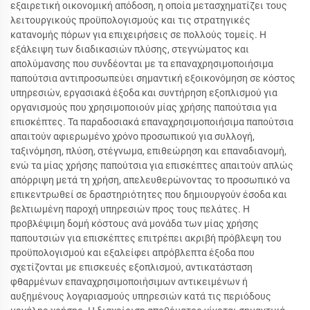
εξαιρετική οικονομική απόδοση, η οποία μετασχηματίζει τους
λειτουργικούς προϋπολογισμούς και τις στρατηγικές
κατανομής πόρων για επιχειρήσεις σε πολλούς τομείς. Η
εξάλειψη των διαδικασιών πλύσης, στεγνώματος και
απολύμανσης που συνδέονται με τα επαναχρησιμοποιήσιμα
παπούτσια αντιπροσωπεύει σημαντική εξοικονόμηση σε κόστος
υπηρεσιών, εργασιακά έξοδα και συντήρηση εξοπλισμού για
οργανισμούς που χρησιμοποιούν μίας χρήσης παπούτσια για
επισκέπτες. Τα παραδοσιακά επαναχρησιμοποιήσιμα παπούτσια
απαιτούν αφιερωμένο χρόνο προσωπικού για συλλογή,
ταξινόμηση, πλύση, στέγνωμα, επιθεώρηση και επαναδιανομή,
ενώ τα μίας χρήσης παπούτσια για επισκέπτες απαιτούν απλώς
απόρριψη μετά τη χρήση, απελευθερώνοντας το προσωπικό να
επικεντρωθεί σε δραστηριότητες που δημιουργούν έσοδα και
βελτιωμένη παροχή υπηρεσιών προς τους πελάτες. Η
προβλέψιμη δομή κόστους ανά μονάδα των μίας χρήσης
παπουτσιών για επισκέπτες επιτρέπει ακριβή πρόβλεψη του
προϋπολογισμού και εξαλείφει απρόβλεπτα έξοδα που
σχετίζονται με επισκευές εξοπλισμού, αντικατάσταση
φθαρμένων επαναχρησιμοποιήσιμων αντικειμένων ή
αυξημένους λογαριασμούς υπηρεσιών κατά τις περιόδους