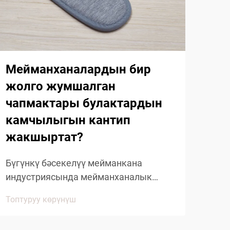
Мейманханалардын бир
Ме
жолго жумшалган
жо
чапмактары булактардын
ча
камчылыгын кантип
ги
жакшыртат?
жа
Бүгүнкү бәсекелүү мейманкана
Өнө
индустриясында мейманханалык
кыла
чапчылдар - гостиницадагы жөнөкөй
кий
Топтуруу көрүнүш
Топт
колдонуучу буюмдардан көбүрөөк
мил
нерсе болуп саналат. Бул
кор