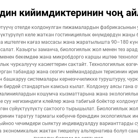
дин кийимдиктеринин чоң ай
етүүчү отелде колдонулган пижамалардын фабрикасынын у
үктүрүлүп келе жаткан гостинициялык өнүмдөрдүн жаңы б
а иштелген кағаз массасы жана жаратылышта 90–180 күн 
алат. Казыргы заманча, биологиялык жол менен тез ара
менен бекемдөө жана микробдорго каршы иштөө технолог
лык чуркалуучу касиеттерин сактайт. Технологиялык өзгөч
урган табандар жана сезгич меймандардын терисинин ири
н башкаруу системалары кернеэччиликке туруштуруу, чурк
 бирдей стандартын камсыз кылат. Колдонуу аясы гана от
виалиниялардын кошумча кызматтарына жана экологиялы
е суу негизиндеги клейлер жана табигый боёктор колдонул
өн сүйүктүүлүктү сактоого тырышылат. Биологиялык жол 
ринин таратуу тармагы көбүнчө бренддин экологиялык и
жыйноо чечимдери сыяктуу индивидуалдуу варианттарды с
 экономикалык жактан тиешелүү альтернатива болуп сана