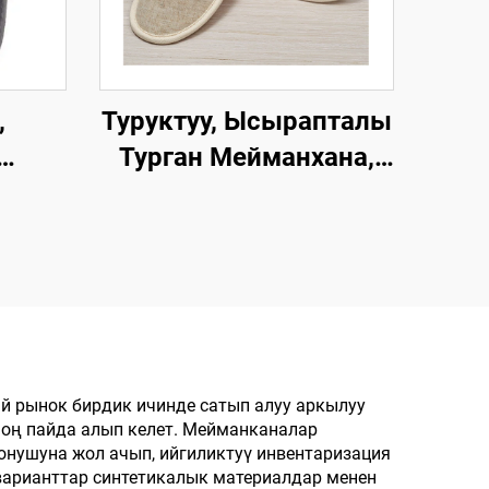
,
Туруктуу, Ысырапталы
Турган Мейманхана,
PA,
Авиалиниялар үчүн
 үчүн
Чашмаларды
кийин
Убактылуу Сатуу, Эко-
чу
достоспономо
жана
Чашмалар, Муздак,
атуу,
Ленден Жасалган
жол
Эркектер жана Аялдар
й рынок бирдик ичинде сатып алуу аркылуу
оң пайда алып келет. Мейманканалар
уу
үчүн Чашмалар
онушуна жол ачып, ийгиликтуү инвентаризация
үчү
варианттар синтетикалык материалдар менен