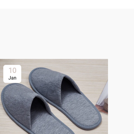
10
1
Jan
Ja