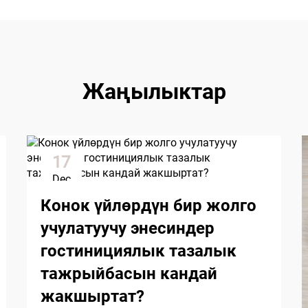
Жаңылыктар
17
Dec
Конок үйлөрдүн бир жолго
учулатуучу энесиндер
гостинициялык тазалык
тажрыйбасын кандай
жакшыртат?