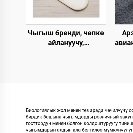
Чыгыш бренди, чөпкө
Арз
айлануучу,
авиа
биологиялык жол
люкс
менен ыдырачуу,
үчүн
мейманхана жана SPA
панчыгы, жабык
айл
баштуу, кагаздан
ың
түзүлгөн табан,
колдонулгандан кийин
б
Биологиялык жол менен тез арада чечилүүчү 
бирдик башына чыгымдарды розничный закупк
чөпкө айлануучу,
госттордун менен болгон колдоштуруугу тийиш
авиакомпаниялар үчүн
чыгымдарын алдын ала белгилөө мүмкүнчүлүгү