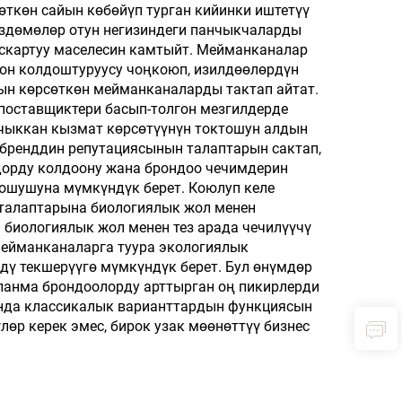
ткөн сайын көбөйүп турган кийинки иштетүү
өздөмөлөр отун негизиндеги панчыкчаларды
ыскартуу маселесин камтыйт. Мейманканалар
гон колдоштуруусу чоңкоюп, изилдөөлөрдүн
н көрсөткөн мейманканаларды тактап айтат.
поставщиктери басып-толгон мезгилдерде
чыккан кызмат көрсөтүүнүн токтошун алдын
бренддин репутациясынын талаптарын сактап,
дорду колдоону жана брондоо чечимдерин
кошушуна мүмкүндүк берет. Коюлуп келе
 талаптарына биологиялык жол менен
 биологиялык жол менен тез арада чечилүүчү
ейманканаларга туура экологиялык
ү текшерүүгө мүмкүндүк берет. Бул өнүмдөр
ланма брондоолорду арттырган оң пикирлерди
анда классикалык варианттардын функциясын
өр керек эмес, бирок узак мөөнөттүү бизнес