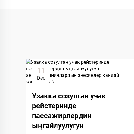
11
Dec
Узакка созулган учак
рейстеринде
пассажирлердин
ыңгайлуулугун