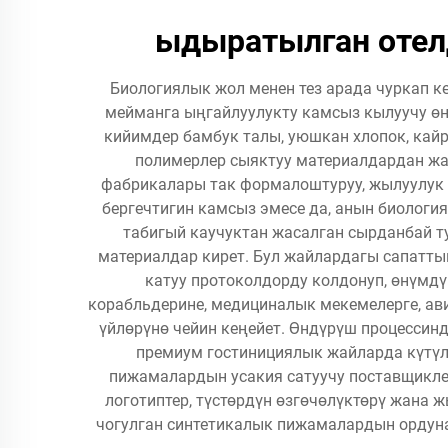
ыдыратылган отел
Биологиялык жол менен тез арада чуркап к
мейманга ыңгайлуулукту камсыз кылуучу өн
кийимдер бамбук талы, уюшкан хлопок, кайр
полимерлер сыяктуу материалдардан жас
фабрикалары так формалоштуруу, жылуулук 
бергечтигин камсыз эмесе да, анын биология
табигый каучуктан жасалган сырданбай т
материалдар кирет. Бул жайлардагы сапатты
катуу протоколдорду колдонуп, өнүмдүн
корабльдерине, медициналык мекемелерге, а
үйлөрүнө чейин кеңейет. Өндүрүш процессинд
премиум гостинициялык жайларда күтүлг
пижамалардын усакия сатуучу поставщикле
логотиптер, түстөрдүн өзгөчөлүктөрү жана 
чогулган синтетикалык пижамалардын ордуна