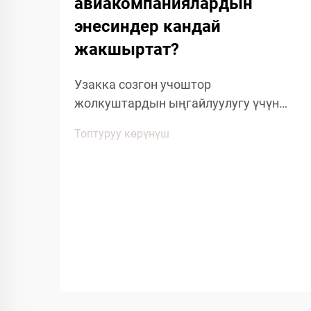
авиакомпаниялардын
энесиндер кандай
жакшыртат?
Узакка созгон учоштор
жолкуштардын ыңгайлуулугу үчүн
өзгөчө кыйынчылыктарды көрсөтөт,
Топтуруу көрүнүш
анткени узакка созгон отургуу,
кабинанын басып жана
кыймылдуулугунун чектелүүсү
жолкуштардын жакшылыгына
таасирин тийгизет. Авиалиниялардын
берген ыңгайлуулуктагы көптөгөн
буюмдардын ичинен, аба жолу менен
жүрүүчү кийимдер...