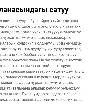
ланасындагы сатуу
сакия сатуусу — бул чөйрөгө тийгилди жана
агытын билдирет. Бул экологиялык таза аяк
ичинде тез арада чуркап кетүүчү өсүмдүктүү
да чуркап кетүүчү отелдик пижамалардын
ияларын колдонуп, колдонуу учурда өнүмдүн
өлүктөрүнө - намдуулукту жутуучу касиеттер,
ңдешине жол бербейтүүчү гипоаллергендүү
алуу мөөнөтүнө жана ыңгайлуулугуна тесттик
елдерге гана эмес, спа-жайларга, круиз
к таза мейман кызматтарын издеген дем алыш
уп, зыяндуу химиялык реагенттерден кутулуп,
менен тез арада чуркап кетүүчү отелдик
нициативаларына ылайык келүүчү рельефдүү
унуш кылат. Бул өнүмдөр отелдерге полигона
лса, соода тийишкендердин чөйрөгө тийгилди