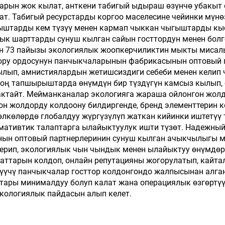
рын жок кылат, анткени табигый ыдыраш өзүнчө убакыт ө
т. Табигый ресурстарды коргоо маселесине чейинки мүн
ыгыштарды кем түзүү менен кармап чыккан чыгыштарды к
лык шарттарды сунуш кылган сайын госттордун менен бол
 73 пайызы экологиялык жоопкерчиликтин мыкты мисалы
оору ордосунун панчыкчаларынын фабрикасынын оптовый 
ылып, амнистиялардын жетишсиздиги себеби менен келип 
оң тапшырыштарда өнүмдүн бир түздүгүн камсыз кылып, 
сактайт. Мейманканалар экологияга жараша ойлонгон жол
он жолдорду колдоону билдиргенде, бренд элементтерин 
лкөлөрдө глобалдуу жүргүзүлүп жаткан кийинки иштетүү
мативтик талаптарга ылайыктуулук ишти түзөт. Надежный
ын оптовый партнерлеринин сунуш кылган ачыкчылыгы м
рип, экологиялык чын чындык менен ылайыктуу өнүмдөрд
ттарын колдоп, онлайн репутацияны жогорулатып, кайта
илүүчү панчыкчалар госттор колдонгондо жалпысынан алг
тары минималдуу болуп калат жана операциялык өзгөртүүл
кологиялык пайдасын алып келет.