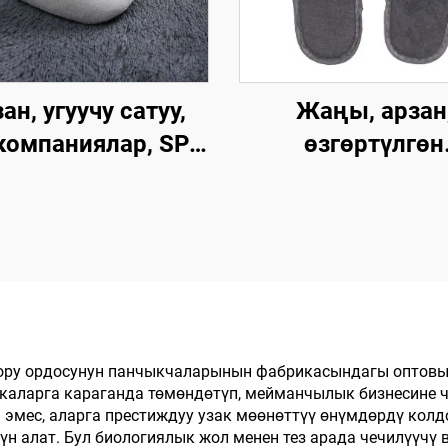
ан, угуучу сатуу,
Жаңы, арзан
компаниялар, SPA,
өзгөртүлгөн
, эркек жана аял
мейманхана, S
, колдонулгандан
авиакомпаниялар
кийин чөпкө
колдонулгандан 
ануучу, жумшак,
чөпкө айлануу
гайлуу панчык,
панчык, эркек 
мейманхана
аял үчүн, угуучу с
өлмөлөрү үчүн
экологиялык 
оору ордосунун панчыкчаларынын фабрикасындагы оптовы
аларга караганда төмөндөтүп, мейманчылык бизнесине ч
менен ыдырач
 эмес, аларга престиждуу узак мөөнөттүү өнүмдөрдү колд
панчык өндүрү
н алат. Бул биологиялык жол менен тез арада чечилүүчү 