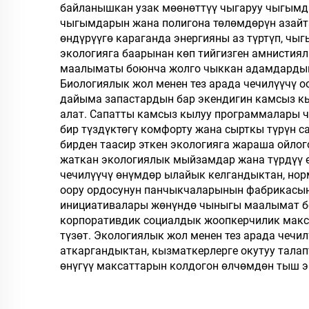
байланышкан узак мөөнөттүү чыгаруу чыгымда
панчык
чыгымдарын жана полигона төлөмдөрүн азайта
өндүрүүгө караганда энергияны аз түртүп, ч
экологияга баарынан көп тийгизген амнистия
маалыматы боюнча жолго чыккан адамдардын
Биологиялык жол менен тез арада чечилүүчү 
дайыма запастардын бар экендигин камсыз к
алат. Сапатты камсыз кылуу программалары ч
бир түздүктөгү комфорту жана сырткы түрүн 
бирден таасир эткен экологияга жараша ойлог
жаткан экологиялык мыйзамдар жана түрдүү ө
чечилүүчү өнүмдөр ылайык келгандыктан, нор
оору ордосунун панчыкчаларынын фабрикасын
инициативалары жөнүндө чыныгы маалымат бе
корпоративдик социалдык жоопкерчилик макса
түзөт. Экологиялык жол менен тез арада чеч
аткаргандыктан, кызматкерлерге окутуу талап
өнүгүү максаттарын колдогон өлчөмдөн тыш э