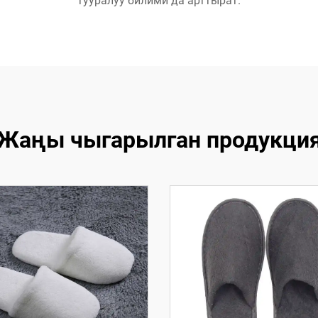
тууралуу билими да арттырат.
Жаңы чыгарылган продукци