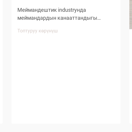
Меймандештик industryнда
меймандардын канааттандыгы
чыныгы тазалык жана
Топтуруу көрүнүш
кайрымдуулугун сактоого
багытталган кичинекей детайлдарга
көңүл буруу менен аныкталат. Оң
мейман тажрыйбасына таасирин
тийгизген негизги буюмдардын бири
болуп кошкоо меймандештердин бир
жолго колдонулган кайрымдагы
жакшыртылышы...