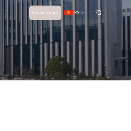
Бааны суроо
KY