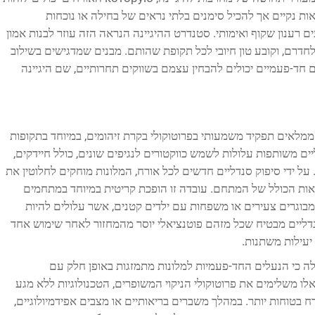
אות נקיים אך להכיל סימנים בלתי נראים של בחילה או נוכחות
 רענון שקוף ואימותי. סטנדרט ההיגיינה הנראה הזה עוזר לבנות אמון
רם, וקובע טון חיובי לכל תקופת שהותם. מבנים שמדגישים בשילוב
חד-פעמיים יכולים להבחין עצמם בשווקים תחרותיים, שם היגיינה
ת ממלאים תפקיד משמעותי בפרוטוקולי בקרת זיהומים, במיוחד בתקופות
ים משותפות עלולות לשמש כווקטורים לנגיפים שונים, כולל חיידקים,
ל ידי סיפוק סנדליים חדשים לכל אורח, המלונות מוחקים לחלוטין את
אות הכולל של המתחם. עובדה זו הופכת קריטית במיוחד במתחמים
בוגרים צעירים או משפחות עם ילדים קטנים, אשר עלולים להיות
נדליים מבטיח שכל מזהם פוטנציאלי יוסר מהמחזור לאחר שימוש אחד
יעילות משתנות.
לה כי הנעלים החד-פעמיות למלונות מתמזגות באופן חלק עם
לו משלימים את פרוטוקולי הניקוי המשופרים, הטכנולוגיות ללא מגע
רח בטוחות יותר. במהלך משברים בריאותיים או מצבים אפידמיולוגיים,