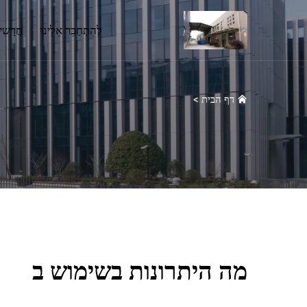
לְהִתְחַבֵּר אֵלֵינוּ
חֲדָשִ
דף הבית
>
מה היתרונות בשימוש ב