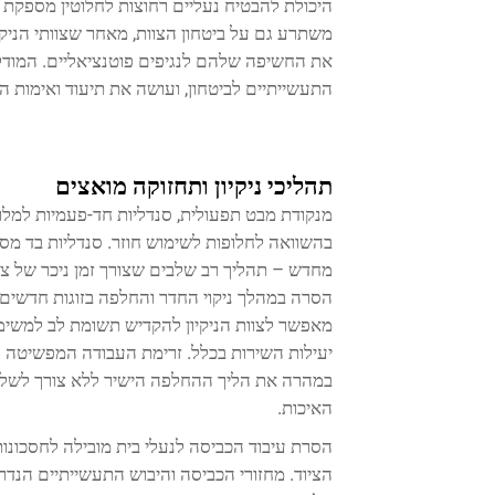
משתרע גם על ביטחון הצוות, מאחר שצוותי הניקיו
את החשיפה שלהם לנגיפים פוטנציאליים. המוד
התעשייתיים לביטחון, ועושה את תיעוד ואימות הפ
תהליכי ניקיון ותחזוקה מואצים
מנקודת מבט תפעולית, סנדליות חד-פעמיות למלו
בהשוואה לחלופות לשימוש חוזר. סנדליות בד מסורת
מחדש – תהליך רב שלבים שצורך זמן ניכר של צו
הסרה במהלך ניקוי החדר והחלפה בזוגות חדשים 
מאפשר לצוות הניקיון להקדיש תשומת לב למשימות
יעילות השירות בכלל. זרימת העבודה המפשיטה ג
במהרה את הליך ההחלפה הישיר ללא צורך לשלוט 
האיכות.
הסרת עיבוד הכביסה לנעלי בית מובילה לחסכונות
הציוד. מחזורי הכביסה והיבוש התעשייתיים הנדר