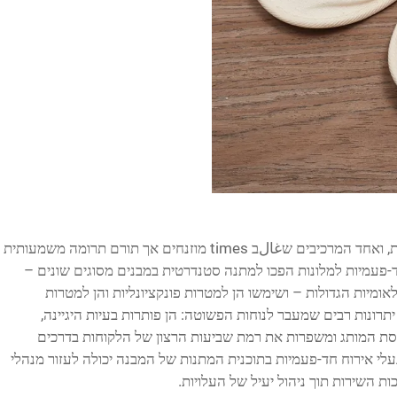
בענף האירוח, כל פרט תורם לחוויית ה손ן הכוללת, ואחד המרכיבים שغالב times מוזנחים אך תורם תרומה משמעותית
-פעמיות למלונות הפכו למתנה סטנדרטית במבנים מסוגים שונים –
ומיות הגדולות – ושימשו הן למטרות פונקציונליות והן למטרות
 יתרונות רבים שמעבר לנוחות הפשוטה: הן פותרות בעיות היגיינה,
ת המותג ומשפרות את רמת שביעות הרצון של הלקוחות בדרכים
לי אירוח חד-פעמיות בתוכנית המתנות של המבנה יכולה לעזור מנהלי
 השירות תוך ניהול יעיל של העלויות.