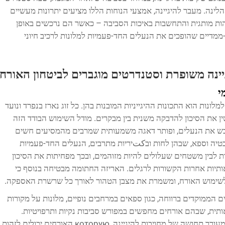
הלינה. מעבר להיגיינה, אמצעי הנוחות הללו מציעים יתרונות מעשיים
זהות מותגית והתחשבות באיכות הסביבה – כאשר הם נרכשים באופן
ממדיים שהופכים את הנעלים החד-פעמיות למלונות לרכיב חיוני
ינה משופרת וסטנדרטים מוגברים לביטחון האורח
י
ונות הוא התכונות ההיגייניות המובנות בהן. כל זוג נארז בנפרד ונועד
 את הסיכון להדבקה משנית בין מבקרים. מודל השימוש הבודד הזה
בש את הנעלים, ופותר דאגה משמעותית שמרבים מהמסיעים חשים
טיה וספא, שבהן לחות ובكتיריות מתרבים, הנעלים החד-פעמיות
ות לבין משטחים שעלולים להיות מזוהמים, ובכך מפחיתות את הסיכון
יאותיות אחרות הקשורות לרגלים. האריזה החתומה מבטיחה בנוסף כי
 לשימוש האורח, ומשמרת את מצבן הטהור לאורך כל שרשרת האספקה.
ים הממוקדים ברווחה, כגון ספאים במרחבים נופיים, מלונות על מקורות
אותית, שבהם אורחים מחפשים במפורש סביבות נקיות ותרפויטיות.
החידוש הנראה לעין של הסנדלים החד-פעמיים מעורר תחושה של מחויבות להיגיינה, которую האורחים יכולים לזהות