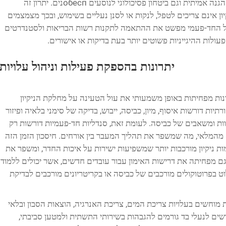
היכולת להבטיח נעליים רחוצות לחלוטין מספקת הגנה אמיתית וגם ביטחון פסיכולוגי לנוסעים обеспנים. יתרון זה
ן אינם צריכים לטפל, לנקות או לסנן נעליים בשימוש, ובכך מצמצמים
ל החד-פעמי מפשט את ההתאמה לתקנות רשות הבריאות ולסטנדרטים
עולות ההיגייניות פשוטים יותר בעת בדיקות או אישורים.
יתרונות בהספקת פעילות וניהול עלויות
נות מפחיתות באופן משמעותי את עול הטעינה על מחלקת הניקיון
יות דורשות איסוף, מיון, כביסה, ייבוש, בדיקה של סימני בלאיה ופיזור
ות ומשאבים של כביסה. לעומת זאת, סנדליות חד-פעמיות דורשות רק
מהמלאי, מה שמשפר את תהליך המעבר בין אורחים. חיסכון הזמן הזה
 ניקיון מורכבות יותר שמשפיעות ישירות על איכות החדר, ומשפר את
ם מפחיתה את דרישות האימון עבור עובדים חדשים, אשר יכולים ללמוד
בפרוטוקולים מורכבים של כביסה או בקריטריונים מורכבים לבדיקת
 מוחשים בעלויות צריכת המים, צריכת האנרגיה, הוצאות הסבון ובלאי
שים לנעלי בד גורמים להגבהות בשירותי התשתית ולמטען סביבתי,