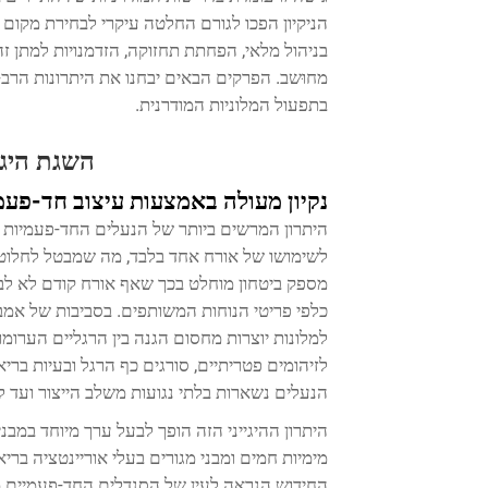
הניקיון הפכו לגורם החלטה עיקרי לבחירת מקום 
בניהול מלאי, הפחתת תחזוקה, הזדמנויות למתן 
מחוּשב. הפרקים הבאים יבחנו את היתרונות הרב-
בתפעול המלוניות המודרנית.
השגת היגי
נקיון מעולה באמצעות עיצוב חד-פעמ
היתרון המרשים ביותר של הנעלים החד-פעמיות למל
לשימושו של אורח אחד בלבד, מה שמבטל לחלוטין
מספק ביטחון מוחלט בכך שאף אורח קודם לא ל
כלפי פריטי הנוחות המשותפים. בסביבות של אמב
למלונות יוצרות מחסום הגנה בין הרגליים הערומ
לזיהומים פטריתיים, סורגים כף הרגל ובעיות בר
הנעלים נשארות בלתי נגועות משלב הייצור ועד
היתרון ההיגייני הזה הופך לבעל ערך מיוחד במבנ
מימיות חמים ומבני מגורים בעלי אוריינטציה ברי