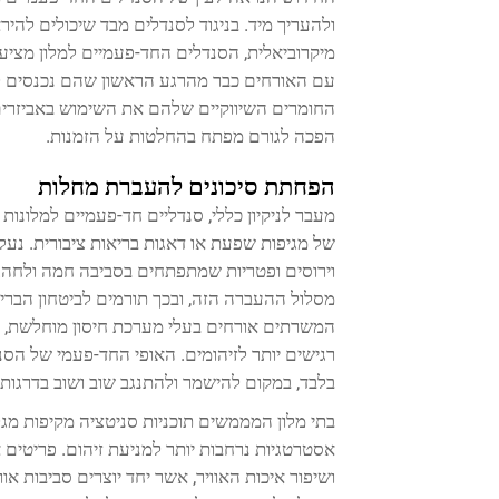
ולהעריך מיד. בניגוד לסנדלים מבד שיכולים להיר
מיקרוביאלית, הסנדלים החד-פעמיים למלון מציעים
עם האורחים כבר מהרגע הראשון שהם נכנסים לחד
החומרים השיווקיים שלהם את השימוש באביזרים 
הפכה לגורם מפתח בהחלטות על הזמנות.
הפחתת סיכונים להעברת מחלות
מעבר לניקיון כללי, סנדליים חד-פעמיים למלונו
של מגיפות שפעת או דאגות בריאות ציבורית. נעלי
וירוסים ופטריות שמתפתחים בסביבה חמה ולחה. ע
מסלול ההעברה הזה, ובכך תורמים לביטחון הברי
המשרתים אורחים בעלי מערכת חיסון מוחלשת, מ
רגישים יותר לזיהומים. האופי החד-פעמי של הס
בלבד, במקום להישמר ולהתנגב שוב ושוב בדרגות 
בתי מלון המממשים תוכניות סניטציה מקיפות מג
אסטרטגיות נרחבות יותר למניעת זיהום. פריטים א
ושיפור איכות האוויר, אשר יחד יוצרים סביבות או