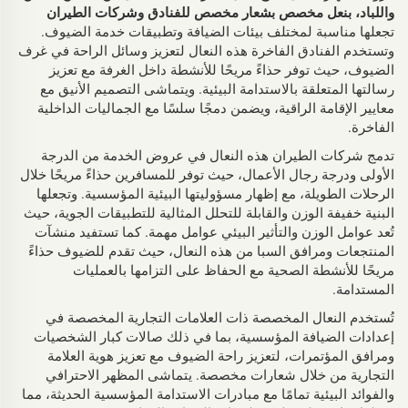
واللباد، بنعل مخصص بشعار مخصص للفنادق وشركات الطيران
تجعلها مناسبة لمختلف بيئات الضيافة وتطبيقات خدمة الضيوف.
وتستخدم الفنادق الفاخرة هذه النعال لتعزيز وسائل الراحة في غرف
الضيوف، حيث توفر حذاءً مريحًا للأنشطة داخل الغرفة مع تعزيز
رسالتها المتعلقة بالاستدامة البيئية. ويتماشى التصميم الأنيق مع
معايير الإقامة الراقية، ويضمن دمجًا سلسًا مع الجماليات الداخلية
الفاخرة.
تدمج شركات الطيران هذه النعال في عروض الخدمة من الدرجة
الأولى ودرجة رجال الأعمال، حيث توفر للمسافرين حذاءً مريحًا خلال
الرحلات الطويلة، مع إظهار مسؤوليتها البيئية المؤسسية. وتجعلها
البنية خفيفة الوزن والقابلة للتحلل المثالية للتطبيقات الجوية، حيث
تُعد عوامل الوزن والتأثير البيئي عوامل مهمة. كما تستفيد منشآت
المنتجعات ومرافق السبا من هذه النعال، حيث تقدم للضيوف حذاءً
مريحًا للأنشطة الصحية مع الحفاظ على التزامها بالعمليات
المستدامة.
تُستخدم النعال المخصصة ذات العلامات التجارية المخصصة في
إعدادات الضيافة المؤسسية، بما في ذلك صالات كبار الشخصيات
ومرافق المؤتمرات، لتعزيز راحة الضيوف مع تعزيز هوية العلامة
التجارية من خلال شعارات مخصصة. يتماشى المظهر الاحترافي
والفوائد البيئية تمامًا مع مبادرات الاستدامة المؤسسية الحديثة، مما