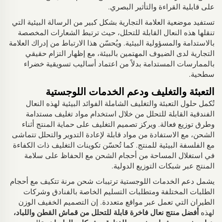
على قابلية القراءة والتأثير البصري.
تستفيد موضعية العلامة التجارية بشكل كبير من الرسالة البيئية التي
تنقلها هذه النعال القابلة للتحلل، حيث ترتبط الشعارات المخصصة
بالاستدامة والمسؤولية البيئية. ويُحسّن هذا الارتباط من إدراك العلامة
التجارية لدى الضيوف المهتمين بالبيئة، مع إظهار التزام حقيقي
بالممارسات المستدامة بدلاً من اعتماد أساليب تسويقية خضراء
سطحية.
التعبئة والتغليف ودعم الخدمات اللوجستية
تُكمل حلول التعبئة والتغليف الشاملة الفوائد البيئية لهذه النعال
الفندقية القابلة للتحلل من خلال استخدام مواد تغليف مستدامة
وطرق توزيع فعالة. ويركز تصميم التغليف على حماية المنتج أثناء
الشحن، مع الاستفادة من مواد قابلة لإعادة التدوير والتحلل تتماشى
مع الفلسفة البيئية للمنتج. كما تُحسّن تكوينات التغليف ذات الكفاءة
في استغلال المساحة من أحجام الشحن مع الحفاظ على سلامة
المنتج عبر شبكات التوزيع الدولية.
يشمل دعم الخدمات اللوجستية ترتيبات شحن مرنة تتكيف مع أحجام
الطلبات المختلفة ومتطلبات التسليم الخاصة بالفنادق وشركات
الطيران التي تعمل عبر مواقع متعددة. إن التصميم الخفيف الوزن
لهذه
أفضل منتج نعال فاخرة قابلة للتحلل من قماش القطن واللباد،