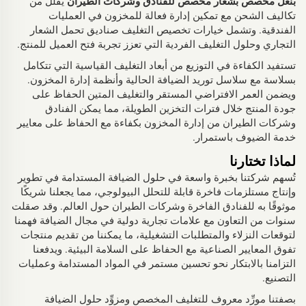
بنعل مخصص بشعار مخصص للفنادق وشركات الطيران
يقلل من
تكاليف الشحن مع تمكين إدارة فعالة للمخزون في العمليات
الفندقية. وتشمل خيارات تخصيص التغليف صناديق تحمل الشعار
التجاري وحلول التغليف الفردية التي تعزز تجربة فتح العميل للمنتج.
تستفيد الكفاءة في التوزيع من أبعاد التغليف القياسية التي تتكامل
بسلاسة مع سلاسل توريد الضيافة الحالية وأنظمة إدارة المخزون.
ويضمن العمر الافتراضي المستقر والتغليف المتين الحفاظ على
جودة المنتج خلال فترات التخزين الطويلة، مما يمكن الفنادق
وشركات الطيران من إدارة المخزون بكفاءة مع الحفاظ على معايير
خدمة الضيوف باستمرار.
لماذا تختارنا
تُسهم شركتنا بخبرة واسعة في حلول الضيافة المستدامة في تطوير
وإنتاج مستلزمات فاخرة قابلة للتحلل البيولوجي، مما يجعلنا شريكًا
موثوقًا به للفنادق الفاخرة وشركات الطيران حول العالم. وقد صقلت
سنوات من التعاون مع علامات تجارية دولية في مجال الضيافة فهمنا
لتوقعات النزلاء والمتطلبات التشغيلية، ما يمكننا من تقديم منتجات
تفوق المعايير الصناعية مع الحفاظ على السلامة البيئية. ويدفعنا
التزامنا بالابتكار نحو تحسين مستمر في المواد المستدامة وعمليات
التصنيع.
بصفتنا مورِّد معروف للتغليف المخصص ومزوِّد حلول الضيافة