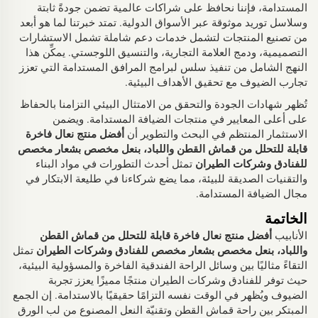
المستدامة، فإننا نحافظ على شراكات عالمية تضمن جودةً ثابتة
وسلاسل توريد موثوقة عبر الأسواق الدولية. تمتد خبرتنا لما هو أبعد
من تصنيع المنتجات لتشمل خدمات دعم شاملة تشمل الاستشارات
التصميمية، ودمج العلامة التجارية، والتنسيق اللوجستي. يمكِّن هذا
النهج الشامل من تنفيذ سلس لبرامج المرافق المستدامة التي تعزز
تجارب الضيوف مع تحقيق الأهداف البيئية.
تُظهر شهادات الجودة والتحقق من الامتثال البيئي التزامنا بالحفاظ
على أعلى المعايير في منتجات الضيافة المستدامة. ويضمن
الاستثمار المنتظم في البحث والتطوير أن
أفضل منتج نعال فاخرة
قابلة للتحلل من قماش القطن واللباد، بنعل مخصص بشعار مخصص
للفنادق وشركات الطيران
تمثل أحدث التطورات في مواد البناء
والتقنيات الصديقة للبيئة، مما يضع شركاءنا في طليعة الابتكار في
مجال الضيافة المستدامة.
الخاتمة
الأنابيب
أفضل منتج نعال فاخرة قابلة للتحلل من قماش القطن
واللباد، بنعل مخصص بشعار مخصص للفنادق وشركات الطيران
تمثل
التقاءً مثاليًا بين وسائل الراحة الفندقية الفاخرة والمسؤولية البيئية،
حيث توفر للفنادق وشركات الطيران منتجًا مميزًا يعزز تجربة
الضيوف ويُظهر في الوقت نفسه التزامًا حقيقيًا بالاستدامة. إن الجمع
المبتكر بين راحة قماش القطن وتقنيّة النعل المصنوع من لب الورق