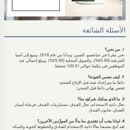
الأسئلة الشائعة
١. من نحن؟ 
نحن مقرنا في جيانغسو، الصين، وبدأنا من عام 2018، ونبيع إلى آسيا 
الشرقية (65.00%)، والسوق المحلية (25.00%). ويبلغ إجمالي عدد 
الموظفين في مكتبنا حوالي 51-100 شخصًا. 
٢. كيف نضمن الجودة؟ 
دائمًا ما يتم إعداد عينة قبل الإنتاج الضخم؛ 
فحص نهائي دائمًا قبل الشحن؛ 
3. ما الذي يمكنك شراؤه منا؟ 
نعال ذاتية الاستخدام، نعال الفندق، مستلزمات الفندق، فرشاة أسنان 
الفندق، صابون الفندق 
4. لماذا يجب أن تشتري منا بدلًا من المورِّدين الآخرين؟ 
لقد أنتج مصنعنا نعالًا ذاتية الاستخدام للفنادق والخطوط الجوية والسكة 