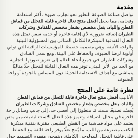
مقدمة
تواصل صناعة الضيافة التطور نحو تجارب ضيوف أكثر استدامة
وفخامة، مما يجعل
أفضل منتج نعال فاخرة قابلة للتحلل من قماش
القطن واللباد، بنعل مخصص بشعار مخصص للفنادق وشركات
الطيران
إضافة ضرورية لأي إقامة فاخرة أو خدمة سفر. تمثل هذه
النعال الفندقية المبتكرة التكامل المثالي بين المسؤولية البيئية
والراحة الأنيقة، وهي مصممة خصيصًا للمؤسسات الراقية التي تولي
أولوية لرضا الضيوف والحفاظ على البيئة. ومع سعي الفنادق
وشركات الطيران في جميع أنحاء العالم إلى تعزيز صورتها التجارية
مع الحد من الأثر البيئي، توفر هذه النعال القابلة للتحلل حلًا مثاليًا
يتماشى مع أهداف الاستدامة الحديثة دون المساس بالجودة أو راحة
الضيوف.
نظرة عامة على المنتج
الأنابيب
أفضل منتج نعال فاخرة قابلة للتحلل من قماش القطن
واللباد، بنعل مخصص بشعار مخصص للفنادق وشركات الطيران
يُجسّد تصنيعًا مستدامًا متطورًا إلى أقصى حد، إلى جانب وسائل راحة
فاخرة في مجال الضيافة. وتتميز هذه النعال الاستثنائية بتصميم متقن
يعتمد على مواد قماشية من القطن الطبيعي مقترنة بتقنية مبتكرة
للكعب مصنوعة من اللب، ما يُنتج نعلًا يوفر راحة فائقة مع الحفاظ
على قابلية التحلل البيولوجي الكاملة. ويتمحور مفهوم التصميم حول