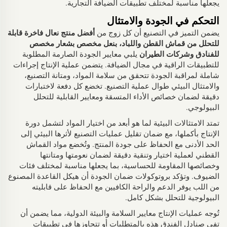
يجعلها مناسبة لمختلف تطبيقات الضيافة التجارية.
التحكم في الجودة والامتثال
يضمن التميز في التصنيع أن كل زوج من
أفضل منتج نعال فاخرة قابلة
للتحلل من قماش القطن واللباد، بنعل مخصص بشعار مخصص
للفنادق وشركات الطيران
يلبي معايير الجودة الصارمة المطلوبة
للتطبيقات الراقية في مجال الضيافة. يتضمن عملية الإنتاج إجراءات
شاملة لمراقبة الجودة تتحقق من سلامة المواد، ومتانة التصنيع،
والامتثال البيئي طوال عملية التصنيع. تخضع كل دفعة لاختبارات
دقيقة لضمان خصائص الأداء المتسقة ومعايير القابلية للتحلل
البيولوجي.
تمتد الامتثالات البيئية لما هو أبعد من اختيار المواد لتشمل دورة
الإنتاج بأكملها، مع ضمان تقليل عمليات التصنيع لأثرها البيئي إلى
الحد الأدنى مع الحفاظ على جودة المنتج. وتُخضع مواد القماش
القطني لعملية اختيار وتنقية دقيقة لضمان نعومتها ومتانتها
وخصائصها المقاومة للحساسية، بما يجعلها مناسبة لمختلف فئات
الضيوف. وتؤكد بروتوكولات ضمان الجودة أن هيكل القاعدة المصنوع
من اللب يوفر الدعم والراحة الكافيين مع الحفاظ على قابليته
البيولوجية للتحلل بشكل كامل.
تُوجه عمليات الإنتاج معايير السلامة والبيئة الدولية، مما يضمن أن
تفي صنادل الفندق هذه بالمتطلبات أو تتجاوزها في تطبيقات