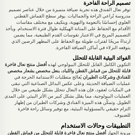
تصميم الراحة الفاخرة
توفر نعال الفندق هذه تجربة ضيافة متميزة من خلال عناصر تصميم
مدروسة تُراعي الراحة والجماليات. يوفر سطح القماش القطني
العلوي إحساسًا بالنعومة والتهوية، ويتكيف مع مختلف مقاسات
الأقدام مع الحفاظ على المتانة الهيكلية طوال فترة الاستخدام. ويأخذ
التصميم المريح في الاعتبار تقوسات القدم الطبيعية، مما يضمن
ارتداءً مريحًا لفترات طويلة مع الحفاظ على المظهر الرصين الذي
يتوقعه النزلاء في أماكن الضيافة الفاخرة.
الفوائد البيئية القابلة للتحلل
التكوين الكامل القابل للتحلل البيولوجي لهذه
أفضل منتج نعال فاخرة
قابلة للتحلل من قماش القطن واللباد، بنعل مخصص بشعار مخصص
للفنادق وشركات الطيران
يُعالج متطلبات الاستدامة الحرجة في
عمليات الضيافة الحديثة. وعلى عكس البدائل الصناعية التي تبقى
في المكبات لعقود، فإن هذه النعال تتحلل بشكل طبيعي من خلال
العمليات البيولوجية، مما يقلل بشكل كبير من الأثر البيئي على المدى
الطويل. وتمكّن هذه الميزة الفنادق وشركات الطيران من إظهار
التزام حقيقي بالمسؤولية البيئية، مع توفير وسائل راحة فاخرة
للضيوف.
التطبيقات وحالات الاستخدام
مرونة الجهاز
أفضل منتج نعال فاخرة قابلة للتحلل من قماش القطن