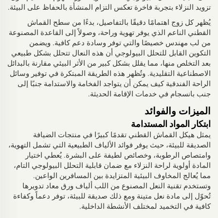
تزويد النزلاء بتجربة فاخرة تعكس التزام المنشأة بالحفاظ على البيئة.
يُظهر كل زوج اهتمامًا دقيقًا بالتفاصيل، بدءًا من سطح القماش
القطني الناعم الذي يوفر تهوية وراحة، وصولاً إلى القاعدة المصنوعة
من لب مهندس خصيصًا والتي توفر وسادة دعم كافية. ويضمن
التكوين القابل للتحلل البيولوجي أن هذه النعال تتحلل بشكل طبيعي
بعد التخلص منها، مما يقلل بشكل كبير من الأثر البيئي مقارنة بالبدائل
الاصطناعية التقليدية. وتُظهر هذه الطريقة المبتكرة في توفير وسائل
الراحة الفندقية كيف يمكن أن يتواجد الفخامة والاستدامة جنبًا إلى
جنب بانسجام في خدمات الإقامة الحديثة.
الميزات والفوائد
ابتكار المواد المستدامة
يمثل هيكل القماش القطني تقدمًا كبيرًا في منتجات الضيافة
الصديقة للبيئة، حيث يوفر فوائد الألياف الطبيعية التي تشمل التهوية،
وامتصاص الرطوبة، وخصائص لطيفة على البشرة. يُعطي اختيار
المادة أولوية لراحة النزلاء مع ضمان قابلية التحلل البيولوجي التام،
مما يُعالج المخاوف البيئية المتزايدة بين المسافرين الواعين.
وتستخدم تقنية النعل المصنوع من اللب ألياف ورق معاد تدويرها
تُحوّل إلى مادة نعل متينة ومع ذلك صديقة للبيئة، توفر دعماً وكفاءة
كافية في التخميد لمختلف الأنشطة الداخلية.