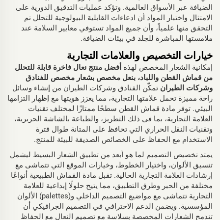
الضيافة عبر الأسواق العالمية. وتؤكد عمليات التدقيق الدورية على
الامتثال واختبار المواد أن ادعاءات القابلية البيولوجية للتحلل تم
التحقق منها علمياً، وأن جميع المواد تستوفي معايير السلامة عند
ملامستها المباشرة للجلد في بيئات الضيافة.
خيارات التخصيص والعلامات التجارية
إمكانية الشعار المخصص لهذه
أفضل منتج نعال فاخرة قابلة للتحلل
من قماش القطن واللباد، بنعل مخصص بشعار مخصص للفنادق
وشركات الطيران
تمكّن الفنادق وشركات الطيران من إنشاء وسائل
راحة مميزة تحمل علامتها التجارية، مما يعزز هويتها مع إظهار التزامها
البيئي. توفر مادة قماش القطن سطحًا ممتازًا لمختلف تقنيات
العلامة التجارية، بما في ذلك التطريز، والطباعة بالشاشة الحريرية،
وتقنيات النقل الحراري التي تحافظ على المتانة طوال فترة
الاستخدام مع الحفاظ على الخصائص الصديقة للبيئة للمنتج.
يمتد تخصيص التصميم لما هو أبعد من تطبيق الشعار البسيط ليشمل
تنسيق الألوان، واختيار الخطوط، وخيارات الموقع التي تتماشى مع
إرشادات العلامة التجارية الحالية. تقبل مادة القماش الطبيعية أنواعًا
مختلفة من الحبر وطرق التطبيق، مما يتيح حلولًا إبداعية للعلامة
التجارية تتماشى مع مواضيع التصميم الداخلي و(palettes) الألوان
المؤسسية. ويضمن الدعم الاحترافي في التصميم الجرافيكي أن
تندمج الشعارات المخصصة بسلاسة مع تصميم النعال مع الحفاظ