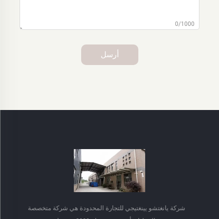
0/1000
أرسل
شركة يانغتشو يينغتيجي للتجارة المحدودة هي شركة متخصصة