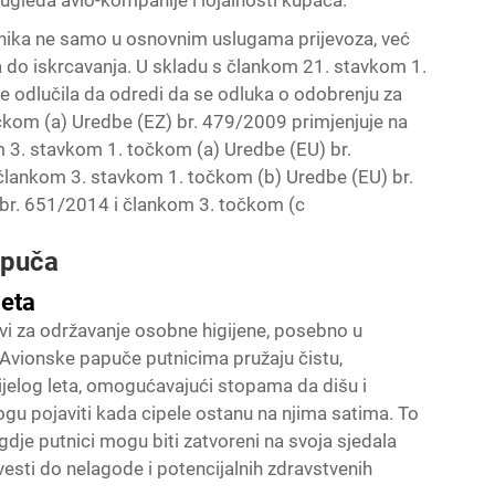
ugleda avio-kompanije i lojalnosti kupaca.
tnika ne samo u osnovnim uslugama prijevoza, već
 do iskrcavanja. U skladu s člankom 21. stavkom 1.
e odlučila da odredi da se odluka o odobrenju za
čkom (a) Uredbe (EZ) br. 479/2009 primjenjuje na
om 3. stavkom 1. točkom (a) Uredbe (EU) br.
 člankom 3. stavkom 1. točkom (b) Uredbe (EU) br.
br. 651/2014 i člankom 3. točkom (c
papuča
leta
vi za održavanje osobne higijene, posebno u
 Avionske papuče putnicima pružaju čistu,
cijelog leta, omogućavajući stopama da dišu i
ogu pojaviti kada cipele ostanu na njima satima. To
je putnici mogu biti zatvoreni na svoja sjedala
ovesti do nelagode i potencijalnih zdravstvenih