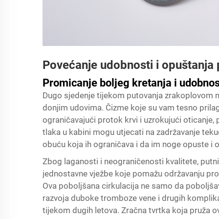
Povećanje udobnosti i opuštanja 
Promicanje boljeg kretanja i udobnos
Dugo sjedenje tijekom putovanja zrakoplovom mož
donjim udovima. Čizme koje su vam tesno pril
ograničavajući protok krvi i uzrokujući oticanj
tlaka u kabini mogu utjecati na zadržavanje tek
obuću koja ih ograničava i da im noge opuste i od
Zbog laganosti i neograničenosti kvalitete, putni
jednostavne vježbe koje pomažu održavanju pro
Ova poboljšana cirkulacija ne samo da poboljš
razvoja duboke tromboze vene i drugih komplika
tijekom dugih letova. Zračna tvrtka koja pruža o