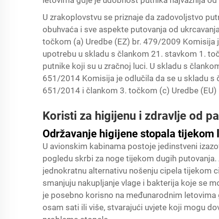
letovima gdje je udobnost putnika najvažnija od 
U zrakoplovstvu se priznaje da zadovoljstvo pu
obuhvaća i sve aspekte putovanja od ukrcavanja
točkom (a) Uredbe (EZ) br. 479/2009 Komisija j
upotrebu u skladu s člankom 21. stavkom 1. to
putnike koji su u zračnoj luci. U skladu s člank
651/2014 Komisija je odlučila da se u skladu s
651/2014 i člankom 3. točkom (c) Uredbe (EU) 
Koristi za higijenu i zdravlje od 
Održavanje higijene stopala tijekom 
U avionskim kabinama postoje jedinstveni izazo
pogledu skrbi za noge tijekom dugih putovanja.
jednokratnu alternativu nošenju cipela tijekom 
smanjuju nakupljanje vlage i bakterija koje se m
je posebno korisno na međunarodnim letovima gd
osam sati ili više, stvarajući uvjete koji mogu d