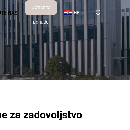
Zatražite
JTE NAS
HR
ponudu
e za zadovoljstvo