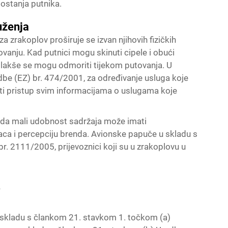
gostanja putnika.
uženja
 zrakoplov proširuje se izvan njihovih fizičkih
vanju. Kad putnici mogu skinuti cipele i obući
i lakše se mogu odmoriti tijekom putovanja. U
be (EZ) br. 474/2001, za određivanje usluga koje
mati pristup svim informacijama o uslugama koje
u da mali udobnost sadržaja može imati
aca i percepciju brenda.
Avionske papuče
u skladu s
. 2111/2005, prijevoznici koji su u zrakoplovu u
.
 skladu s člankom 21. stavkom 1. točkom (a)