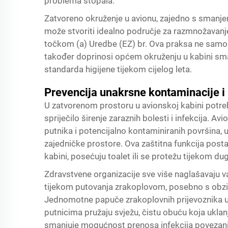
problema stopala.
Zatvoreno okruženje u avionu, zajedno s smanjen
može stvoriti idealno područje za razmnožavanje 
točkom (a) Uredbe (EZ) br. Ova praksa ne samo
također doprinosi općem okruženju u kabini sm
standarda higijene tijekom cijelog leta.
Prevencija unakrsne kontaminacije i 
U zatvorenom prostoru u avionskoj kabini potrebn
spriječilo širenje zaraznih bolesti i infekcija. 
putnika i potencijalno kontaminiranih površina, u
zajedničke prostore. Ova zaštitna funkcija post
kabini, posećuju toalet ili se protežu tijekom dug
Zdravstvene organizacije sve više naglašavaju va
tijekom putovanja zrakoplovom, posebno s obz
Jednomotne papuče zrakoplovnih prijevoznika 
putnicima pružaju svježu, čistu obuću koja uklan
smanjuje mogućnost prenosa infekcija povezanih 