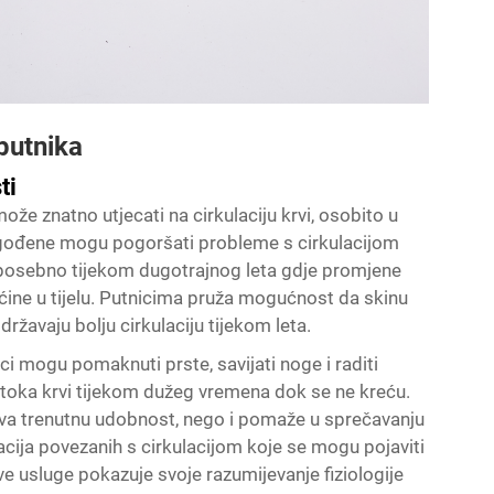
putnika
ti
e znatno utjecati na cirkulaciju krvi, osobito u
agođene mogu pogoršati probleme s cirkulacijom
e, posebno tijekom dugotrajnog leta gdje promjene
ućine u tijelu. Putnicima pruža mogućnost da skinu
ržavaju bolju cirkulaciju tijekom leta.
ci mogu pomaknuti prste, savijati noge i raditi
toka krvi tijekom dužeg vremena dok se ne kreću.
ava trenutnu udobnost, nego i pomaže u sprečavanju
cija povezanih s cirkulacijom koje se mogu pojaviti
ve usluge pokazuje svoje razumijevanje fiziologije