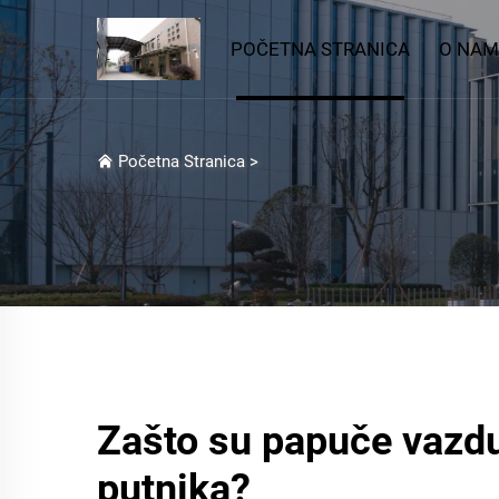
POČETNA STRANICA
O NA
Početna Stranica
>
Zašto su papuče vazdu
putnika?