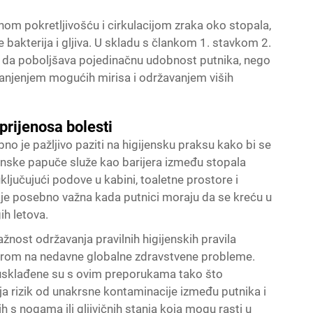
om pokretljivošću i cirkulacijom zraka oko stopala,
bakterija i gljiva. U skladu s člankom 1. stavkom 2.
 da poboljšava pojedinačnu udobnost putnika, nego
anjenjem mogućih mirisa i održavanjem viših
prijenosa bolesti
o je pažljivo paziti na higijensku praksu kako bi se
Avionske papuče služe kao barijera između stopala
ključujući podove u kabini, toaletne prostore i
aje posebno važna kada putnici moraju da se kreću u
ih letova.
žnost održavanja pravilnih higijenskih pravila
irom na nedavne globalne zdravstvene probleme.
usklađene su s ovim preporukama tako što
ja rizik od unakrsne kontaminacije između putnika i
s nogama ili gljivičnih stanja koja mogu rasti u