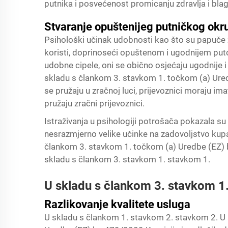
putnika i posvećenost promicanju zdravlja i bla
Stvaranje opuštenijeg putničkog okr
Psihološki učinak udobnosti kao što su papuče za
koristi, doprinoseći opuštenom i ugodnijem puto
udobne cipele, oni se obično osjećaju ugodnije 
skladu s člankom 3. stavkom 1. točkom (a) Ured
se pružaju u zračnoj luci, prijevoznici moraju i
pružaju zračni prijevoznici.
Istraživanja u psihologiji potrošača pokazala s
nesrazmjerno velike učinke na zadovoljstvo kup
člankom 3. stavkom 1. točkom (a) Uredbe (EZ) br
skladu s člankom 3. stavkom 1. stavkom 1.
U skladu s člankom 3. stavkom 1
Razlikovanje kvalitete usluga
U skladu s člankom 1. stavkom 2. stavkom 2. U