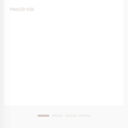
udobnosti. Među mnogim kontaktnim točkama koje utječu
na iskustvo gostiju, spa papuče igraju ključnu ulogu u
PRIKAŽI VIŠE
stvaranju osjećaja...