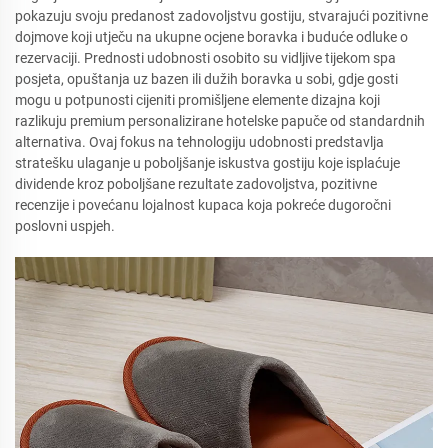
pokazuju svoju predanost zadovoljstvu gostiju, stvarajući pozitivne
dojmove koji utječu na ukupne ocjene boravka i buduće odluke o
rezervaciji. Prednosti udobnosti osobito su vidljive tijekom spa
posjeta, opuštanja uz bazen ili dužih boravka u sobi, gdje gosti
mogu u potpunosti cijeniti promišljene elemente dizajna koji
razlikuju premium personalizirane hotelske papuče od standardnih
alternativa. Ovaj fokus na tehnologiju udobnosti predstavlja
stratešku ulaganje u poboljšanje iskustva gostiju koje isplaćuje
dividende kroz poboljšane rezultate zadovoljstva, pozitivne
recenzije i povećanu lojalnost kupaca koja pokreće dugoročni
poslovni uspjeh.