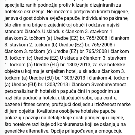
specijaliziranih podnožja protiv klizanja dizajniranih za
hotelsko okruženje. Ne možemo pretjerivati koristi higijene,
jer svaki gost dobiva svježe papuče, individualno pakirane,
što eliminira brige o zajedničkoj obući i održava najviši
standard čistoće. U skladu s člankom 3. stavkom 1.
stavkom 2. točkom (a) Uredbe (EZ) br. 765/2008 i člankom
3. stavkom 2. točkom (b) Uredbe (EZ) br. 765/2008 i
člankom 3. točkom (c) Uredbe (EZ) br. 765/2008 i člankom
3. točkom (c) Uredbe (EZ) U skladu s člankom 3. stavkom
1. točkom (a) Uredbe (EU) br. 1303/2013, za sve hotelske
objekte u kojima je smješten hotel, u skladu s člankom 3.
točkom (a) Uredbe (EU) br. 1303/2013 i člankom 4. točkom
(a) Uredbe (EU) br. 1303/2013 i člankom Sveobuhvatnost
personaliziranih hotelskih papuča čini ih pogodnim za
različita područja hotela, uključujući sobe, spa centre,
bazene i fitnes centre, pružajući dosljednu izloženost marke
diljem objekta. Kvalitetne osobljene hotelske papuče
pokazuju pažnju na detalje koje gosti primjećuju i cijene,
što hotelove razlikuje od konkurenata koji se oslanjaju na
generičke alternative. Opcije prilagođavanja omogućuju