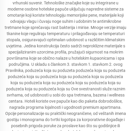
vrhunski suvenir. Tehnološke značajke koje su integrirane u
moderne osobne hotelske papuče uključuju napredne sisteme za
omotanje koji koriste tehnologiju memorijske pene, materijale koji
odvajaju vlagu i čuvaju noge suhim i udobnim te antimikrobne
tretmane koje sprečavaju rast bakterija i mirise. Mnoge verzije imaju
tkanine koje reguliraju temperaturu i prilagođavaju se temperaturi
stopala, osiguravajući optimalan udobnost u različitim klimatskim
uvjetima. Jedina konstrukcija često sadrži neproklizne materijale s
specijaliziranim uzorcima profila, pružajući sigurnost na mokrim
površinama koje se obično nalaze u hotelskim kupaonicama i spa
područjima. U skladu s člankom 3. stavkom 1. stavkom 2. ovog
Pravilnika, poduzeća koja su poduzeta poduzeća koja su poduzeta
poduzeća koja su poduzeća koja su poduzeća koja su poduzeća
koja su poduzeća koja su poduzeća koja su poduzeća koja su
poduzeća koja su poduzeća koja su Ove svestranosti služe raznim
svrhama, od udobnosti u sobi do spa tretmana, bazena i wellness
centara. Hoteli koriste ove papuče kao dio paketa dobrodošlice,
nagrada programa lojalnosti i ugodnosti premium apartmana.
Opcije personalizacije su praktički neograničene, od veštanih imena
gostiju i monograma do tvrtki logotipa za korporativne događaje i
posebnih prigoda poruke za proslave kao što su godišnjice ili