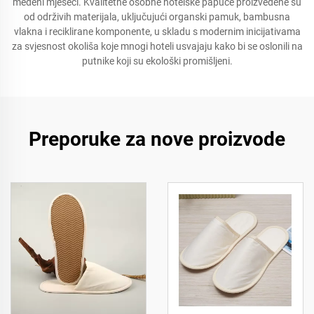
medeni mjeseci. Kvalitetne osobne hotelske papuče proizvedene su
od održivih materijala, uključujući organski pamuk, bambusna
vlakna i reciklirane komponente, u skladu s modernim inicijativama
za svjesnost okoliša koje mnogi hoteli usvajaju kako bi se oslonili na
putnike koji su ekološki promišljeni.
Preporuke za nove proizvode