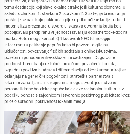
partnerstva, dok gostovi za odmor mogu uživati u dizajnima na
temu destinacije koji slave lokalne atrakcije ili kulturne elemente. U
skladu s člankom 1. stavkom 2. stavkom 2. Strategija brendiranja
proširuje se na dizajn pakiranja, gdje se prilagođene kutije, torbe ili
materijali za prezentaciju stvaraju iskustva otvaranja kutija koja
poboljšavaju percipiranu vrijednost i stvaraju dodatne točke dodira
marke. Hoteli mogu koristiti QR kodove ili NFC tehnologiju
integriranu u pakiranje papuča kako bi povezali digitalnu
uključenost, povezivanje fizičkih sadržaja s online iskustvima,
posebnim ponudama ili ekskluzivnim sadržajem. Dugoročne
prednosti brendiranja uključuju povećanu povlačenje brenda,
izgradnju pozitivnih udruga i diferencijaciju od konkurenata koji se
oslanjaju na generičke pogodnosti. Strateška partnerstva s
lokalnim zanatlijama ili dizajnerima mogu stvoriti jedinstvene
personalizirane hotelske papuče koje slave regionalnu kulturu, uz
podršku odnosa s zajednicom i stvaranje pozitivnog publiciteta kroz
priče o suradnji i pokrivenost lokalnih medija.