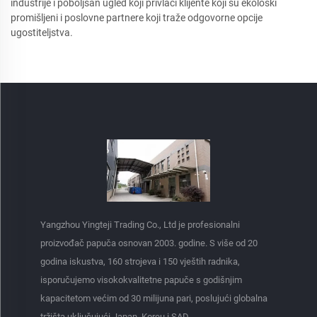
industrije i poboljšan ugled koji privlači klijente koji su ekološki
promišljeni i poslovne partnere koji traže odgovorne opcije
ugostiteljstva.
Yangzhou Yingteji Trading Co., Ltd je profesionalni
proizvođač papuča osnovan 2003. godine. S više od 20
godina iskustva, 160 strojeva i 150 vještih radnika,
isporučujemo visokokvalitetne papuče s godišnjim
kapacitetom većim od 30 milijuna pari, poslujući globalna
tržišta uključujući Japan, Koreu i SAD.