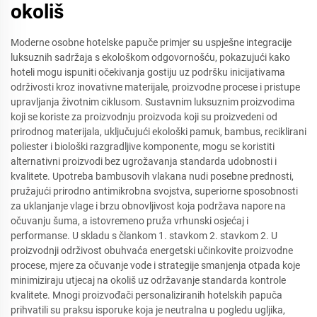
okoliš
Moderne osobne hotelske papuče primjer su uspješne integracije
luksuznih sadržaja s ekološkom odgovornošću, pokazujući kako
hoteli mogu ispuniti očekivanja gostiju uz podršku inicijativama
održivosti kroz inovativne materijale, proizvodne procese i pristupe
upravljanja životnim ciklusom. Sustavnim luksuznim proizvodima
koji se koriste za proizvodnju proizvoda koji su proizvedeni od
prirodnog materijala, uključujući ekološki pamuk, bambus, reciklirani
poliester i biološki razgradljive komponente, mogu se koristiti
alternativni proizvodi bez ugrožavanja standarda udobnosti i
kvalitete. Upotreba bambusovih vlakana nudi posebne prednosti,
pružajući prirodno antimikrobna svojstva, superiorne sposobnosti
za uklanjanje vlage i brzu obnovljivost koja podržava napore na
očuvanju šuma, a istovremeno pruža vrhunski osjećaj i
performanse. U skladu s člankom 1. stavkom 2. stavkom 2. U
proizvodnji održivost obuhvaća energetski učinkovite proizvodne
procese, mjere za očuvanje vode i strategije smanjenja otpada koje
minimiziraju utjecaj na okoliš uz održavanje standarda kontrole
kvalitete. Mnogi proizvođači personaliziranih hotelskih papuča
prihvatili su praksu isporuke koja je neutralna u pogledu ugljika,