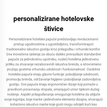
personalizirane hotelovske
štivice
Personalizirane hotelske papuče predstavljaju revolucionarni
pristup ugodnostima u ugostiteljstvu, transformirajući
tradicionalno iskustvo gostiju kroz prilagodbu i vrhunski komfor.
Ova inovativna rješenja za obuću daleko prevazilaze standardne
papuče za jednokratnu upotrebu, nudeći hotelima jedinstvenu
priliku za stvaranje nezaboravnih iskustva brenda, a istovremeno
pružaju gostima vrhunsku udobnost i funkcionalnost. Osobitne
hotelske papuče imaju glavne funkcije: poboljšanje udobnosti,
promociju brenda, održavanje higijene i poboljšanje zadovoljstva
gostiju. Ove papuče imaju ergonomičan dizajn koji pomaže u
pravilnom poravnanju stopala, smanjujući umor tijekom dužeg
nošenja. Aspekt prilagođavanja omogućuje hotelima da uključe
svoje logotipe, boje marke i jedinstvene elemente dizajna, stvarajući
kohezivno iskustvo marke koje gosti mogu odnijeti kući kao