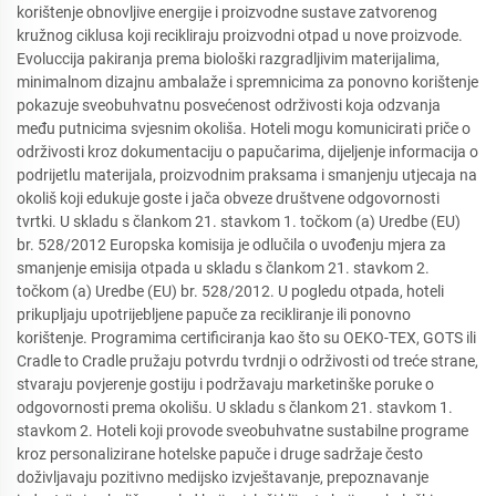
korištenje obnovljive energije i proizvodne sustave zatvorenog
kružnog ciklusa koji recikliraju proizvodni otpad u nove proizvode.
Evoluccija pakiranja prema biološki razgradljivim materijalima,
minimalnom dizajnu ambalaže i spremnicima za ponovno korištenje
pokazuje sveobuhvatnu posvećenost održivosti koja odzvanja
među putnicima svjesnim okoliša. Hoteli mogu komunicirati priče o
održivosti kroz dokumentaciju o papučarima, dijeljenje informacija o
podrijetlu materijala, proizvodnim praksama i smanjenju utjecaja na
okoliš koji edukuje goste i jača obveze društvene odgovornosti
tvrtki. U skladu s člankom 21. stavkom 1. točkom (a) Uredbe (EU)
br. 528/2012 Europska komisija je odlučila o uvođenju mjera za
smanjenje emisija otpada u skladu s člankom 21. stavkom 2.
točkom (a) Uredbe (EU) br. 528/2012. U pogledu otpada, hoteli
prikupljaju upotrijebljene papuče za recikliranje ili ponovno
korištenje. Programima certificiranja kao što su OEKO-TEX, GOTS ili
Cradle to Cradle pružaju potvrdu tvrdnji o održivosti od treće strane,
stvaraju povjerenje gostiju i podržavaju marketinške poruke o
odgovornosti prema okolišu. U skladu s člankom 21. stavkom 1.
stavkom 2. Hoteli koji provode sveobuhvatne sustabilne programe
kroz personalizirane hotelske papuče i druge sadržaje često
doživljavaju pozitivno medijsko izvještavanje, prepoznavanje