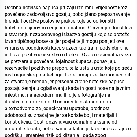
Osobna hotelska papuča pružaju iznimnu vrijednost kroz
povećano zadovoljstvo gostiju, poboljšano prepoznavanje
brenda i održive poslovne prakse koje su od koristi i
hotelima i njihovim cenjenim gostima. Glavna prednost leži
u stvaranju nezaboravnog iskustva gostiju koje se proteže
izvan tipičnog boravka, jer posjetitelji mogu ponijeti ove
vrhunske pogodnosti kući, služeći kao trajni podsjetnik na
njihovo pozitivno iskustvo u hotelu. Ova emocionalna veza
se pretvara u povećanu lojalnost kupaca, ponavljaju
rezervacije i pozitivne preporuke iz usta u usta koje pokreću
rast organskog marketinga. Hoteli imaju velike mogućnosti
za stvaranje brenda jer personalizirane hotelske papuče
postaju šetnja u oglašavanju kada ih gosti nose na javnim
mjestima, na aerodromima ili dijele fotografije na
društvenim mrežama. U usporedbi s standardnim
alternativama za jednokratnu upotrebu, prednosti
udobnosti su značajne, jer se koriste bolji materijali i
konstrukcija. Gosti doživljavaju odmah olakšanje od
umornih stopala, poboljšanu cirkulaciju kroz odgovarajuću
podršku i smanjen rizik od klizanja i pada zbog