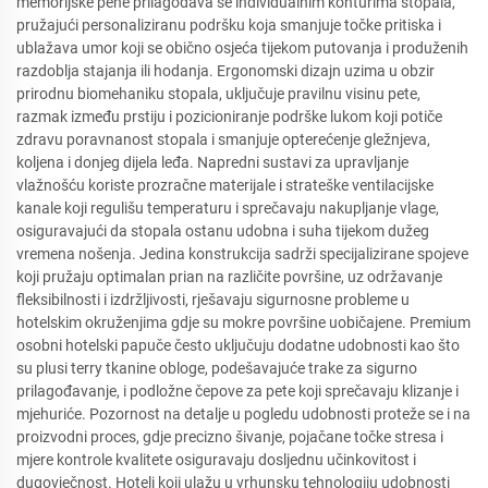
memorijske pene prilagođava se individualnim konturima stopala,
pružajući personaliziranu podršku koja smanjuje točke pritiska i
ublažava umor koji se obično osjeća tijekom putovanja i produženih
razdoblja stajanja ili hodanja. Ergonomski dizajn uzima u obzir
prirodnu biomehaniku stopala, uključuje pravilnu visinu pete,
razmak između prstiju i pozicioniranje podrške lukom koji potiče
zdravu poravnanost stopala i smanjuje opterećenje gležnjeva,
koljena i donjeg dijela leđa. Napredni sustavi za upravljanje
vlažnošću koriste prozračne materijale i strateške ventilacijske
kanale koji regulišu temperaturu i sprečavaju nakupljanje vlage,
osiguravajući da stopala ostanu udobna i suha tijekom dužeg
vremena nošenja. Jedina konstrukcija sadrži specijalizirane spojeve
koji pružaju optimalan prian na različite površine, uz održavanje
fleksibilnosti i izdržljivosti, rješavaju sigurnosne probleme u
hotelskim okruženjima gdje su mokre površine uobičajene. Premium
osobni hotelski papuče često uključuju dodatne udobnosti kao što
su plusi terry tkanine obloge, podešavajuće trake za sigurno
prilagođavanje, i podložne čepove za pete koji sprečavaju klizanje i
mjehuriće. Pozornost na detalje u pogledu udobnosti proteže se i na
proizvodni proces, gdje precizno šivanje, pojačane točke stresa i
mjere kontrole kvalitete osiguravaju dosljednu učinkovitost i
dugovječnost. Hoteli koji ulažu u vrhunsku tehnologiju udobnosti