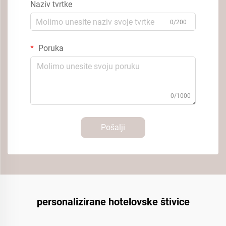
Naziv tvrtke
0/200
Poruka
0/1000
Pošalji
personalizirane hotelovske štivice