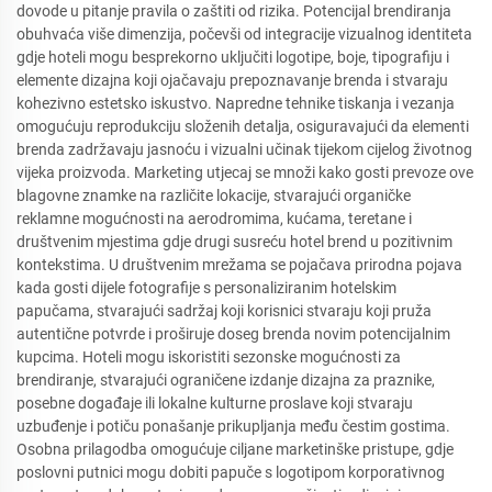
dovode u pitanje pravila o zaštiti od rizika. Potencijal brendiranja
obuhvaća više dimenzija, počevši od integracije vizualnog identiteta
gdje hoteli mogu besprekorno uključiti logotipe, boje, tipografiju i
elemente dizajna koji ojačavaju prepoznavanje brenda i stvaraju
kohezivno estetsko iskustvo. Napredne tehnike tiskanja i vezanja
omogućuju reprodukciju složenih detalja, osiguravajući da elementi
brenda zadržavaju jasnoću i vizualni učinak tijekom cijelog životnog
vijeka proizvoda. Marketing utjecaj se množi kako gosti prevoze ove
blagovne znamke na različite lokacije, stvarajući organičke
reklamne mogućnosti na aerodromima, kućama, teretane i
društvenim mjestima gdje drugi susreću hotel brend u pozitivnim
kontekstima. U društvenim mrežama se pojačava prirodna pojava
kada gosti dijele fotografije s personaliziranim hotelskim
papučama, stvarajući sadržaj koji korisnici stvaraju koji pruža
autentične potvrde i proširuje doseg brenda novim potencijalnim
kupcima. Hoteli mogu iskoristiti sezonske mogućnosti za
brendiranje, stvarajući ograničene izdanje dizajna za praznike,
posebne događaje ili lokalne kulturne proslave koji stvaraju
uzbuđenje i potiču ponašanje prikupljanja među čestim gostima.
Osobna prilagodba omogućuje ciljane marketinške pristupe, gdje
poslovni putnici mogu dobiti papuče s logotipom korporativnog