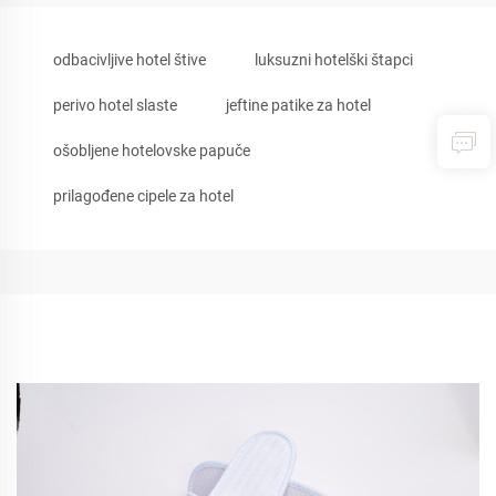
odbacivljive hotel štive
luksuzni hotelški štapci
perivo hotel slaste
jeftine patike za hotel
ošobljene hotelovske papuče
prilagođene cipele za hotel