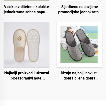
Visokokvalitetne ekološke
Sljedbeno nabavljene
jednokratne sobne papuče
promocijske jednokratne
za hotele s mekom
ekološki prihvatljive
oblogom za goste
papuče za hotele i
hotelskih soba
zrakoplovstvo za korisnike
hotela
Dizajn najbolji novi stil
Najbolji proizvod Luksuzni
dobra cijena dobra
biorazgradivi hotel
kvaliteta strogi zahtjevi za
prijedlozi od pamučnog
proces udobno pristajanje
platna s dna od celuloze
jednokratne hotelske
Prilagođeni logotip za
zračne papuče
hotele i zrakoplove