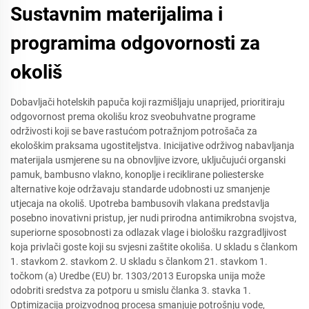
Sustavnim materijalima i
programima odgovornosti za
okoliš
Dobavljači hotelskih papuča koji razmišljaju unaprijed, prioritiraju
odgovornost prema okolišu kroz sveobuhvatne programe
održivosti koji se bave rastućom potražnjom potrošača za
ekološkim praksama ugostiteljstva. Inicijative održivog nabavljanja
materijala usmjerene su na obnovljive izvore, uključujući organski
pamuk, bambusno vlakno, konoplje i reciklirane poliesterske
alternative koje održavaju standarde udobnosti uz smanjenje
utjecaja na okoliš. Upotreba bambusovih vlakana predstavlja
posebno inovativni pristup, jer nudi prirodna antimikrobna svojstva,
superiorne sposobnosti za odlazak vlage i biološku razgradljivost
koja privlači goste koji su svjesni zaštite okoliša. U skladu s člankom
1. stavkom 2. stavkom 2. U skladu s člankom 21. stavkom 1.
točkom (a) Uredbe (EU) br. 1303/2013 Europska unija može
odobriti sredstva za potporu u smislu članka 3. stavka 1.
Optimizacija proizvodnog procesa smanjuje potrošnju vode,