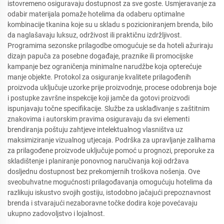
istovremeno osiguravaju dostupnost za sve goste. Usmjeravanje za
odabir materijala pomaže hotelima da odaberu optimalne
kombinacije tkanina koje su u skladu s pozicioniranjem brenda, bilo
da naglašavaju luksuz, održivost ili praktičnu izdržljivost.
Programima sezonske prilagodbe omogućuje se da hoteli ažuriraju
dizajn papuča za posebne događaje, praznike ili promocijske
kampanje bez ograničenja minimalne narudžbe koja opterećuje
manje objekte. Protokol za osiguranje kvalitete prilagođenih
proizvoda uključuje uzorke prije proizvodnje, procese odobrenja boje
i postupke završne inspekcije koji jamče da gotovi proizvodi
ispunjavaju točne specifikacije. Službe za usklađivanje s zaštitnim
znakovima i autorskim pravima osiguravaju da svi elementi
brendiranja poštuju zahtjeve intelektualnog vlasništva uz
maksimiziranje vizualnog utjecaja. Podrška za upravljanje zalihama
za prilagođene proizvode uključuje pomoć u prognozi, preporuke za
skladištenje i planiranje ponovnog naručivanja koji održava
dosljednu dostupnost bez prekomjernih troškova nošenja. Ove
sveobuhvatne mogućnosti prilagođavanja omogućuju hotelima da
razlikuju iskustvo svojih gostiju, istodobno jačajući prepoznavnost
brenda i stvarajući nezaboravne točke dodira koje povećavaju
ukupno zadovoljstvo i lojalnost.