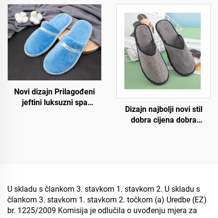
otvorene prednjice s
spa, uniseks, jednokratne,
pulpom na đonu,
meke i udobne papuče za
jednokratne papuče za
hotelske sobe
zrakoplovstvo
Novi dizajn Prilagođeni
jeftini luksuzni spa
Dizajn najbolji novi stil
prijedlozi za hotelske sobe
dobra cijena dobra
za zrakoplove i hotele
kvaliteta strogi zahtjevi za
proces udobno pristajanje
jednokratne hotelske
zračne papuče
U skladu s člankom 3. stavkom 1. stavkom 2. U skladu s
člankom 3. stavkom 1. stavkom 2. točkom (a) Uredbe (EZ)
br. 1225/2009 Komisija je odlučila o uvođenju mjera za