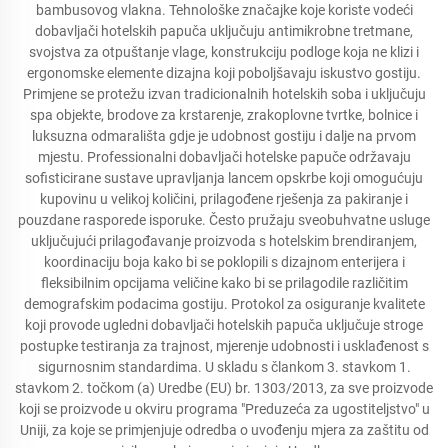
bambusovog vlakna. Tehnološke značajke koje koriste vodeći
dobavljači hotelskih papuča uključuju antimikrobne tretmane,
svojstva za otpuštanje vlage, konstrukciju podloge koja ne klizi i
ergonomske elemente dizajna koji poboljšavaju iskustvo gostiju.
Primjene se protežu izvan tradicionalnih hotelskih soba i uključuju
spa objekte, brodove za krstarenje, zrakoplovne tvrtke, bolnice i
luksuzna odmarališta gdje je udobnost gostiju i dalje na prvom
mjestu. Professionalni dobavljači hotelske papuče održavaju
sofisticirane sustave upravljanja lancem opskrbe koji omogućuju
kupovinu u velikoj količini, prilagođene rješenja za pakiranje i
pouzdane rasporede isporuke. Često pružaju sveobuhvatne usluge
uključujući prilagođavanje proizvoda s hotelskim brendiranjem,
koordinaciju boja kako bi se poklopili s dizajnom enterijera i
fleksibilnim opcijama veličine kako bi se prilagodile različitim
demografskim podacima gostiju. Protokol za osiguranje kvalitete
koji provode ugledni dobavljači hotelskih papuča uključuje stroge
postupke testiranja za trajnost, mjerenje udobnosti i usklađenost s
sigurnosnim standardima. U skladu s člankom 3. stavkom 1.
stavkom 2. točkom (a) Uredbe (EU) br. 1303/2013, za sve proizvode
koji se proizvode u okviru programa "Preduzeća za ugostiteljstvo" u
Uniji, za koje se primjenjuje odredba o uvođenju mjera za zaštitu od