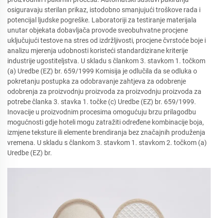
osiguravaju sterilan prikaz, istodobno smanjujući troškove rada i
potencijal ljudske pogreške. Laboratoriji za testiranje materijala
unutar objekata dobavljača provode sveobuhvatne procjene
uključujući testove na stres od izdržljivosti, procjene čvrstoće boje i
analizu mjerenja udobnosti koristeći standardizirane kriterije
industrije ugostiteljstva. U skladu s člankom 3. stavkom 1. točkom
(a) Uredbe (EZ) br. 659/1999 Komisija je odlučila da se odluka o
pokretanju postupka za odobravanje zahtjeva za odobrenje
odobrenja za proizvodnju proizvoda za proizvodnju proizvoda za
potrebe članka 3. stavka 1. točke (c) Uredbe (EZ) br. 659/1999.
Inovacije u proizvodnim procesima omogućuju brzu prilagodbu
mogućnosti gdje hoteli mogu zatražiti određene kombinacije boja,
izmjene teksture ili elemente brendiranja bez značajnih produženja
vremena. U skladu s člankom 3. stavkom 1. stavkom 2. točkom (a)
Uredbe (EZ) br.