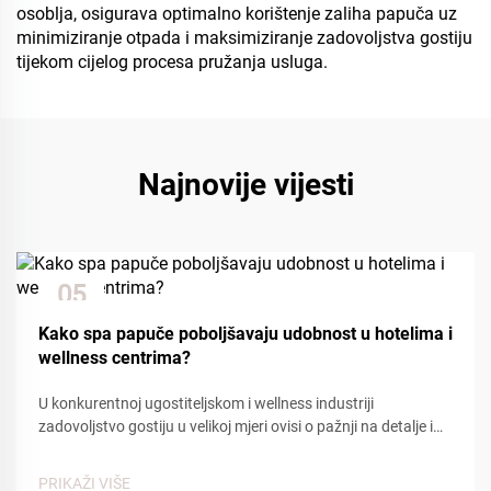
osoblja, osigurava optimalno korištenje zaliha papuča uz
minimiziranje otpada i maksimiziranje zadovoljstva gostiju
tijekom cijelog procesa pružanja usluga.
Najnovije vijesti
05
Dec
Kako spa papuče poboljšavaju udobnost u hotelima i
wellness centrima?
U konkurentnoj ugostiteljskom i wellness industriji
zadovoljstvo gostiju u velikoj mjeri ovisi o pažnji na detalje i
udobnosti. Među mnogim kontaktnim točkama koje utječu
na iskustvo gostiju, spa papuče igraju ključnu ulogu u
PRIKAŽI VIŠE