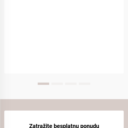
stvaranju osjećaja...
Zatražite besplatnu ponudu