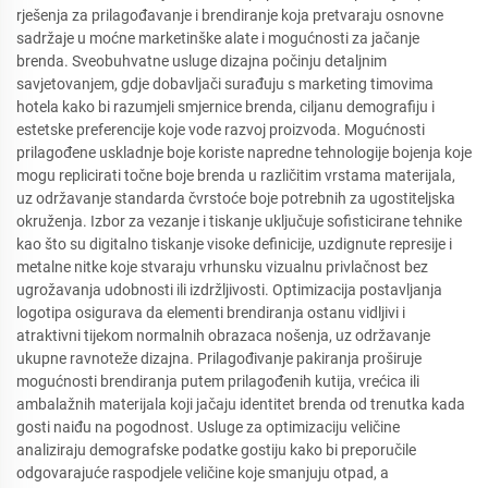
rješenja za prilagođavanje i brendiranje koja pretvaraju osnovne
sadržaje u moćne marketinške alate i mogućnosti za jačanje
brenda. Sveobuhvatne usluge dizajna počinju detaljnim
savjetovanjem, gdje dobavljači surađuju s marketing timovima
hotela kako bi razumjeli smjernice brenda, ciljanu demografiju i
estetske preferencije koje vode razvoj proizvoda. Mogućnosti
prilagođene uskladnje boje koriste napredne tehnologije bojenja koje
mogu replicirati točne boje brenda u različitim vrstama materijala,
uz održavanje standarda čvrstoće boje potrebnih za ugostiteljska
okruženja. Izbor za vezanje i tiskanje uključuje sofisticirane tehnike
kao što su digitalno tiskanje visoke definicije, uzdignute represije i
metalne nitke koje stvaraju vrhunsku vizualnu privlačnost bez
ugrožavanja udobnosti ili izdržljivosti. Optimizacija postavljanja
logotipa osigurava da elementi brendiranja ostanu vidljivi i
atraktivni tijekom normalnih obrazaca nošenja, uz održavanje
ukupne ravnoteže dizajna. Prilagođivanje pakiranja proširuje
mogućnosti brendiranja putem prilagođenih kutija, vrećica ili
ambalažnih materijala koji jačaju identitet brenda od trenutka kada
gosti naiđu na pogodnost. Usluge za optimizaciju veličine
analiziraju demografske podatke gostiju kako bi preporučile
odgovarajuće raspodjele veličine koje smanjuju otpad, a