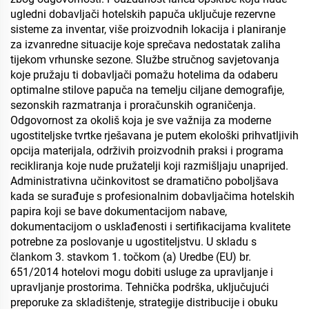
ugledni dobavljači hotelskih papuča uključuje rezervne
sisteme za inventar, više proizvodnih lokacija i planiranje
za izvanredne situacije koje sprečava nedostatak zaliha
tijekom vrhunske sezone. Službe stručnog savjetovanja
koje pružaju ti dobavljači pomažu hotelima da odaberu
optimalne stilove papuča na temelju ciljane demografije,
sezonskih razmatranja i proračunskih ograničenja.
Odgovornost za okoliš koja je sve važnija za moderne
ugostiteljske tvrtke rješavana je putem ekološki prihvatljivih
opcija materijala, održivih proizvodnih praksi i programa
recikliranja koje nude pružatelji koji razmišljaju unaprijed.
Administrativna učinkovitost se dramatično poboljšava
kada se surađuje s profesionalnim dobavljačima hotelskih
papira koji se bave dokumentacijom nabave,
dokumentacijom o usklađenosti i sertifikacijama kvalitete
potrebne za poslovanje u ugostiteljstvu. U skladu s
člankom 3. stavkom 1. točkom (a) Uredbe (EU) br.
651/2014 hotelovi mogu dobiti usluge za upravljanje i
upravljanje prostorima. Tehnička podrška, uključujući
preporuke za skladištenje, strategije distribucije i obuku