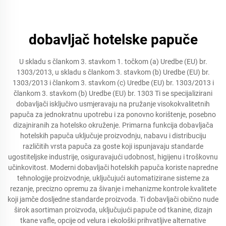
dobavljač hotelske papuče
U skladu s člankom 3. stavkom 1. točkom (a) Uredbe (EU) br.
1303/2013, u skladu s člankom 3. stavkom (b) Uredbe (EU) br.
1303/2013 i člankom 3. stavkom (c) Uredbe (EU) br. 1303/2013 i
člankom 3. stavkom (b) Uredbe (EU) br. 1303 Ti se specijalizirani
dobavljači isključivo usmjeravaju na pružanje visokokvalitetnih
papuča za jednokratnu upotrebu i za ponovno korištenje, posebno
dizajniranih za hotelsko okruženje. Primarna funkcija dobavljača
hotelskih papuča uključuje proizvodnju, nabavu i distribuciju
različitih vrsta papuča za goste koji ispunjavaju standarde
ugostiteljske industrije, osiguravajući udobnost, higijenu i troškovnu
učinkovitost. Moderni dobavljači hotelskih papuča koriste napredne
tehnologije proizvodnje, uključujući automatizirane sisteme za
rezanje, precizno opremu za šivanje i mehanizme kontrole kvalitete
koji jamče dosljedne standarde proizvoda. Ti dobavljači obično nude
širok asortiman proizvoda, uključujući papuče od tkanine, dizajn
tkane vafle, opcije od velura i ekološki prihvatljive alternative