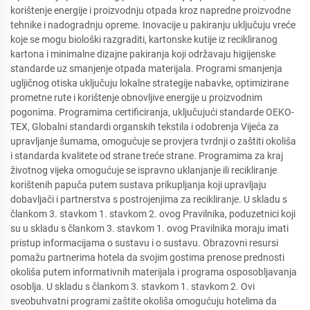
korištenje energije i proizvodnju otpada kroz napredne proizvodne
tehnike i nadogradnju opreme. Inovacije u pakiranju uključuju vreće
koje se mogu biološki razgraditi, kartonske kutije iz recikliranog
kartona i minimalne dizajne pakiranja koji održavaju higijenske
standarde uz smanjenje otpada materijala. Programi smanjenja
ugljičnog otiska uključuju lokalne strategije nabavke, optimizirane
prometne rute i korištenje obnovljive energije u proizvodnim
pogonima. Programima certificiranja, uključujući standarde OEKO-
TEX, Globalni standardi organskih tekstila i odobrenja Vijeća za
upravljanje šumama, omogućuje se provjera tvrdnji o zaštiti okoliša
i standarda kvalitete od strane treće strane. Programima za kraj
životnog vijeka omogućuje se ispravno uklanjanje ili recikliranje
korištenih papuča putem sustava prikupljanja koji upravljaju
dobavljači i partnerstva s postrojenjima za recikliranje. U skladu s
člankom 3. stavkom 1. stavkom 2. ovog Pravilnika, poduzetnici koji
su u skladu s člankom 3. stavkom 1. ovog Pravilnika moraju imati
pristup informacijama o sustavu i o sustavu. Obrazovni resursi
pomažu partnerima hotela da svojim gostima prenose prednosti
okoliša putem informativnih materijala i programa osposobljavanja
osoblja. U skladu s člankom 3. stavkom 1. stavkom 2. Ovi
sveobuhvatni programi zaštite okoliša omogućuju hotelima da