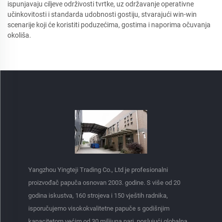
ispunjavaju ciljeve održivosti tvrtke, uz održavanje operativne
učinkovitosti i standarda udobnosti gostiju, stvarajući win-win
scenarije koji će koristiti poduzećima, gostima i naporima očuvanja
okoliša.
Yangzhou Yingteji Trading Co., Ltd je profesionalni
proizvođač papuča osnovan 2003. godine. S više od 20
godina iskustva, 160 strojeva i 150 vještih radnika,
isporučujemo visokokvalitetne papuče s godišnjim
kapacitetom većim od 30 milijuna pari, poslujući globalna