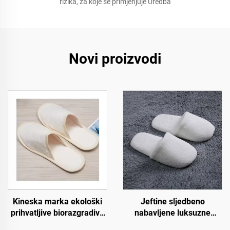
rizika, za koje se primjenjuje Uredba
Novi proizvodi
Kineska marka ekološki
Jeftine sljedbeno
prihvatljive biorazgradive
nabavljene luksuzne
papuče za hotel spa
papuče za zrakoplovstvo i