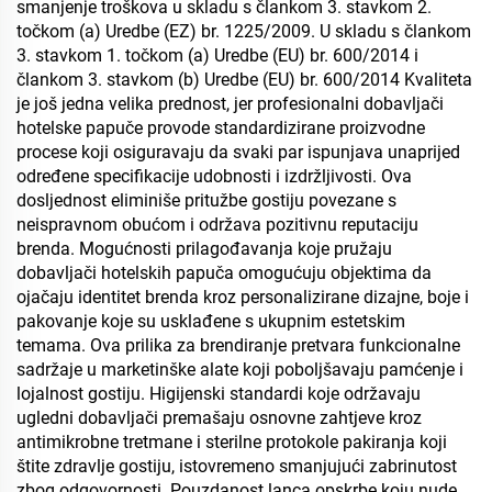
smanjenje troškova u skladu s člankom 3. stavkom 2.
točkom (a) Uredbe (EZ) br. 1225/2009. U skladu s člankom
3. stavkom 1. točkom (a) Uredbe (EU) br. 600/2014 i
člankom 3. stavkom (b) Uredbe (EU) br. 600/2014 Kvaliteta
je još jedna velika prednost, jer profesionalni dobavljači
hotelske papuče provode standardizirane proizvodne
procese koji osiguravaju da svaki par ispunjava unaprijed
određene specifikacije udobnosti i izdržljivosti. Ova
dosljednost eliminiše pritužbe gostiju povezane s
neispravnom obućom i održava pozitivnu reputaciju
brenda. Mogućnosti prilagođavanja koje pružaju
dobavljači hotelskih papuča omogućuju objektima da
ojačaju identitet brenda kroz personalizirane dizajne, boje i
pakovanje koje su usklađene s ukupnim estetskim
temama. Ova prilika za brendiranje pretvara funkcionalne
sadržaje u marketinške alate koji poboljšavaju pamćenje i
lojalnost gostiju. Higijenski standardi koje održavaju
ugledni dobavljači premašaju osnovne zahtjeve kroz
antimikrobne tretmane i sterilne protokole pakiranja koji
štite zdravlje gostiju, istovremeno smanjujući zabrinutost
zbog odgovornosti. Pouzdanost lanca opskrbe koju nude