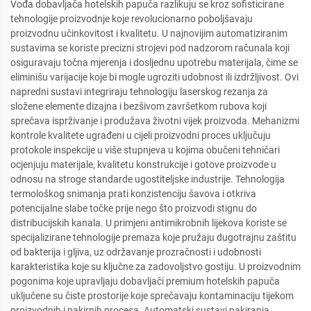
Vođa dobavljača hotelskih papuča razlikuju se kroz sofisticirane
tehnologije proizvodnje koje revolucionarno poboljšavaju
proizvodnu učinkovitost i kvalitetu. U najnovijim automatiziranim
sustavima se koriste precizni strojevi pod nadzorom računala koji
osiguravaju točna mjerenja i dosljednu upotrebu materijala, čime se
eliminišu varijacije koje bi mogle ugroziti udobnost ili izdržljivost. Ovi
napredni sustavi integriraju tehnologiju laserskog rezanja za
složene elemente dizajna i bezšivom završetkom rubova koji
sprečava isprživanje i produžava životni vijek proizvoda. Mehanizmi
kontrole kvalitete ugrađeni u cijeli proizvodni proces uključuju
protokole inspekcije u više stupnjeva u kojima obučeni tehničari
ocjenjuju materijale, kvalitetu konstrukcije i gotove proizvode u
odnosu na stroge standarde ugostiteljske industrije. Tehnologija
termološkog snimanja prati konzistenciju šavova i otkriva
potencijalne slabe točke prije nego što proizvodi stignu do
distribucijskih kanala. U primjeni antimikrobnih lijekova koriste se
specijalizirane tehnologije premaza koje pružaju dugotrajnu zaštitu
od bakterija i gljiva, uz održavanje prozračnosti i udobnosti
karakteristika koje su ključne za zadovoljstvo gostiju. U proizvodnim
pogonima koje upravljaju dobavljači premium hotelskih papuča
uključene su čiste prostorije koje sprečavaju kontaminaciju tijekom
proizvodnih i pakirnih procesa. Automatski sustavi pakiranja