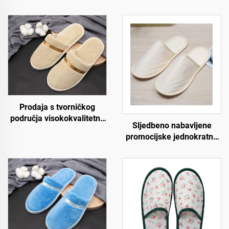
Prodaja s tvorničkog
područja visokokvalitetne
Sljedbeno nabavljene
jednokratne papuče od
promocijske jednokratne
koraljnog samura za
ekološki prihvatljive
zrakoplovstvo, spa i hotele
papuče za hotele i
s personaliziranim
zrakoplovstvo za korisnike
logotipom
hotela