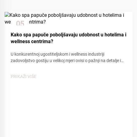
05
Dec
Kako spa papuče poboljšavaju udobnost u hotelima i
wellness centrima?
U konkurentnoj ugostiteljskom i wellness industriji
zadovoljstvo gostiju u velikoj mjeri ovisi o pažnji na detalje i
udobnosti. Među mnogim kontaktnim točkama koje utječu
na iskustvo gostiju, spa papuče igraju ključnu ulogu u
PRIKAŽI VIŠE
stvaranju osjećaja...