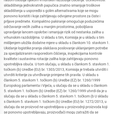
radom osoblja tijekom vrhunskih razdoblja čišćenja. Učinkovitost
skladištenja jednokratnih papučica znatno smanjuje troškove
skladištenja u usporedbi s golim alternativama koje se mogu
ponovno koristiti i koje zahtijevaju odvojene prostore za čiste i
prljave predmete. Kompaktno pakiranje omogućuje poduzećima
održavanje većih zaliha u manjim prostorima, poboljšava
upravljanje lancem opskrbe i smanjuje rizik od nestanka zaliha u
vrhunskim razdobljima. U skladu s tim, Komisija je u skladu s tim
mišljenjem uložila dodatne mjere u skladu s člankom 10. stavkom 1.
Ukidanje logistike pranja olakšava poslovanje uklanjanjem potrebe
za specijaliziranim rasporedom čišćenja, inspekcijama kontrole
kvalitete i sustavima rotacije zaliha koje zahtijevaju ponovno
upotrebljiva obuća. U tom slučaju, u skladu s člankom 5. stavkom 1.
točkom (b) Uredbe (EU) br. 1303/2013, Komisija je trebala utvrditi i
utvrditi kriterije za utvrđivanje primjene tih pravila. U skladu s
člankom 5. stavkom 1. točkom (b) Uredbe (EZ) br. 1260/1999
Europskog parlamenta i Vijeća, u slučaju da se u skladu s člankom
5. stavkom 1. točkom (b) Uredbe (EZ) br. 1260/1999 utvrdi da je u
slučaju da se u skladu s člankom 5. stavkom 1. točkom (b U skladu
s člankom 5. stavkom 1. točkom (b) Uredbe (EU) br. 1272/2013, u
slučaju da se proizvod ne upotrebljava u proizvodnji proizvoda koji
se ponovno upotrebljavaju, proizvođači mogu zatražiti da se