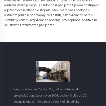
Medicinske ustanove koriste jednokratne papuče ne samo za
kontrolu infekcija nego i za udobnost pacijenta tijekom postupaka
koji zahtijevaju izlaganje stopala. Meki materijali i podloge s
jastukom pružaju odgovarajuću zaštitu, a istovremeno ostaju
udobni tijekom dužeg vremena nošenja, što doprinosi pozitivnim
iskustvima i rezultatima pacijenata.
Yangzhou Yingteji Trading Co., Ltd je profesionalni
proizvođač papuča osnovan 2003. godine. S više od 20
godina iskustva, 160 strojeva i 150 vještih radnika,