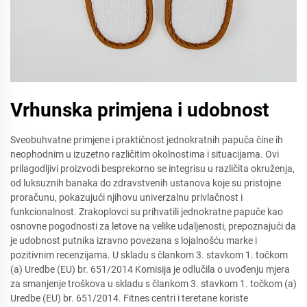
Vrhunska primjena i udobnost
Sveobuhvatne primjene i praktičnost jednokratnih papuča čine ih
neophodnim u izuzetno različitim okolnostima i situacijama. Ovi
prilagodljivi proizvodi besprekorno se integrisu u različita okruženja,
od luksuznih banaka do zdravstvenih ustanova koje su pristojne
proračunu, pokazujući njihovu univerzalnu privlačnost i
funkcionalnost. Zrakoplovci su prihvatili jednokratne papuče kao
osnovne pogodnosti za letove na velike udaljenosti, prepoznajući da
je udobnost putnika izravno povezana s lojalnošću marke i
pozitivnim recenzijama. U skladu s člankom 3. stavkom 1. točkom
(a) Uredbe (EU) br. 651/2014 Komisija je odlučila o uvođenju mjera
za smanjenje troškova u skladu s člankom 3. stavkom 1. točkom (a)
Uredbe (EU) br. 651/2014. Fitnes centri i teretane koriste