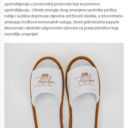
upotrebljavaju u proizvodnji proizvoda koji se ponovno
upotrebljavaju. Uštede energije zbog smanjene upotrebe perilica
rublja i sušilica doprinose ciljevima održivosti okoliša, a istovremeno
smanjuju troškove komunalnih usluga, čineći jednokratne papuče
ekonomski i ekološki odgovornim izborom za preduzetništvo koje
razmišlja unaprijed.