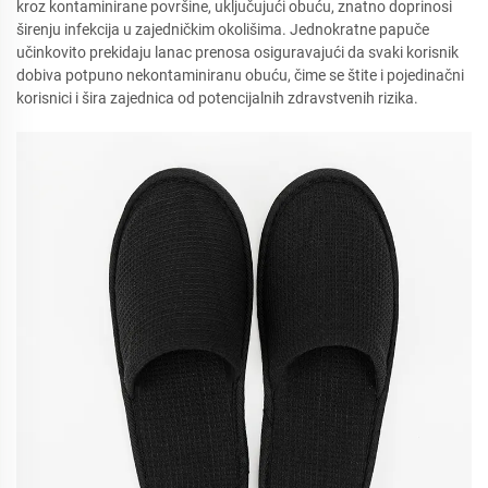
kroz kontaminirane površine, uključujući obuću, znatno doprinosi
širenju infekcija u zajedničkim okolišima. Jednokratne papuče
učinkovito prekidaju lanac prenosa osiguravajući da svaki korisnik
dobiva potpuno nekontaminiranu obuću, čime se štite i pojedinačni
korisnici i šira zajednica od potencijalnih zdravstvenih rizika.