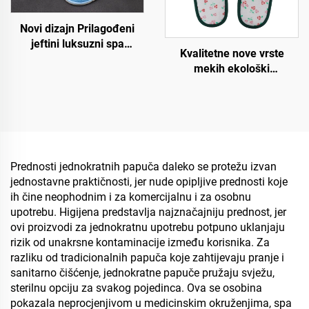
Novi dizajn Prilagođeni
jeftini luksuzni spa
Kvalitetne nove vrste
prijedlozi za hotelske sobe
mekih ekološki
za zrakoplove i hotele
prihvatljivih hotelskih
papuča, degradabilne
ekološke papuče za hotele
i zrakoplove
Prednosti jednokratnih papuča daleko se protežu izvan
jednostavne praktičnosti, jer nude opipljive prednosti koje
ih čine neophodnim i za komercijalnu i za osobnu
upotrebu. Higijena predstavlja najznačajniju prednost, jer
ovi proizvodi za jednokratnu upotrebu potpuno uklanjaju
rizik od unakrsne kontaminacije između korisnika. Za
razliku od tradicionalnih papuča koje zahtijevaju pranje i
sanitarno čišćenje, jednokratne papuče pružaju svježu,
sterilnu opciju za svakog pojedinca. Ova se osobina
pokazala neprocjenjivom u medicinskim okruženjima, spa