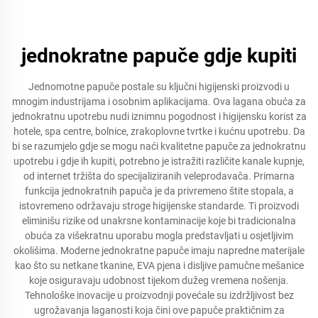
jednokratne papuče gdje kupiti
Jednomotne papuče postale su ključni higijenski proizvodi u
mnogim industrijama i osobnim aplikacijama. Ova lagana obuća za
jednokratnu upotrebu nudi iznimnu pogodnost i higijensku korist za
hotele, spa centre, bolnice, zrakoplovne tvrtke i kućnu upotrebu. Da
bi se razumjelo gdje se mogu naći kvalitetne papuče za jednokratnu
upotrebu i gdje ih kupiti, potrebno je istražiti različite kanale kupnje,
od internet tržišta do specijaliziranih veleprodavača. Primarna
funkcija jednokratnih papuča je da privremeno štite stopala, a
istovremeno održavaju stroge higijenske standarde. Ti proizvodi
eliminišu rizike od unakrsne kontaminacije koje bi tradicionalna
obuća za višekratnu uporabu mogla predstavljati u osjetljivim
okolišima. Moderne jednokratne papuče imaju napredne materijale
kao što su netkane tkanine, EVA pjena i disljive pamučne mešanice
koje osiguravaju udobnost tijekom dužeg vremena nošenja.
Tehnološke inovacije u proizvodnji povećale su izdržljivost bez
ugrožavanja laganosti koja čini ove papuče praktičnim za