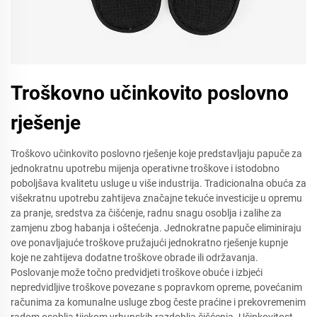
Troškovno učinkovito poslovno
rješenje
Troškovo učinkovito poslovno rješenje koje predstavljaju papuče za
jednokratnu upotrebu mijenja operativne troškove i istodobno
poboljšava kvalitetu usluge u više industrija. Tradicionalna obuća za
višekratnu upotrebu zahtijeva značajne tekuće investicije u opremu
za pranje, sredstva za čišćenje, radnu snagu osoblja i zalihe za
zamjenu zbog habanja i oštećenja. Jednokratne papuče eliminiraju
ove ponavljajuće troškove pružajući jednokratno rješenje kupnje
koje ne zahtijeva dodatne troškove obrade ili održavanja.
Poslovanje može točno predvidjeti troškove obuće i izbjeći
nepredvidljive troškove povezane s popravkom opreme, povećanim
računima za komunalne usluge zbog česte praćine i prekovremenim