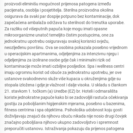
proizvodi eliminišu mogućnost prijenosa patogena između
pacijenata, osoblja i posjetitelja. Sterilna proizvodna okolina
osigurava da svaki par dospije potpuno bez kontaminacije, dok
zapečaćena ambalaža održava tu sterilnost do trenutka uporabe.
Za razliku od višeputnih papuča koje mogu imati opasne
mikroorganizme unatoč temeljito čistim postupcima, one za
jednokratnu upotrebu osiguravaju svakoj korisnici svježu,
neozljeđenu površinu. Ova se osobina pokazala posebno vrijednom
u operacijskim apartmanima, odjeljenjima za intenzivnu njegu i
odjeljenjima za izolirane osobe gdje čak i minimalni rizik od
kontaminacije može imati ozbiljne posljedice. Spa i wellness centri
imaju ogromnu korist od obuće za jednokratnu upotrebu, jer ove
ustanove svakodnevno služe više kupaca u okruženjima gdje su
stopala izložena i gdje je vlažnost i dalje visoka. U skladu s člankom
21. stavkom 1. točkom (a) Uredbe (EZ) br. Hoteli i odmarališta
koriste jednokratne papuče kako bi se zadovoljili rastuća očekivanja
gostiju za poboljšanim higijenskim mjerama, posebno u bazenima,
fitness centrima i spa objektima. Psihološka udobnost koju gosti
doživljavaju znajući da njihovu obuću nikada nije nosio drugi čovjek
značajno poboljšava njihovo ukupno zadovoljstvo i spremnost
preporučiti ustanovu. Istraživanja pokazuju da prijenos patogena