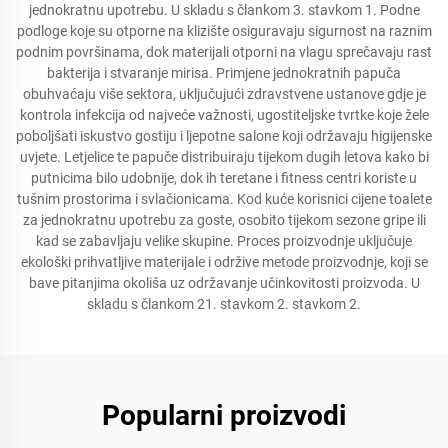
jednokratnu upotrebu. U skladu s člankom 3. stavkom 1. Podne
podloge koje su otporne na klizište osiguravaju sigurnost na raznim
podnim površinama, dok materijali otporni na vlagu sprečavaju rast
bakterija i stvaranje mirisa. Primjene jednokratnih papuča
obuhvaćaju više sektora, uključujući zdravstvene ustanove gdje je
kontrola infekcija od najveće važnosti, ugostiteljske tvrtke koje žele
poboljšati iskustvo gostiju i ljepotne salone koji održavaju higijenske
uvjete. Letjelice te papuče distribuiraju tijekom dugih letova kako bi
putnicima bilo udobnije, dok ih teretane i fitness centri koriste u
tušnim prostorima i svlačionicama. Kod kuće korisnici cijene toalete
za jednokratnu upotrebu za goste, osobito tijekom sezone gripe ili
kad se zabavljaju velike skupine. Proces proizvodnje uključuje
ekološki prihvatljive materijale i održive metode proizvodnje, koji se
bave pitanjima okoliša uz održavanje učinkovitosti proizvoda. U
skladu s člankom 21. stavkom 2. stavkom 2.
Popularni proizvodi