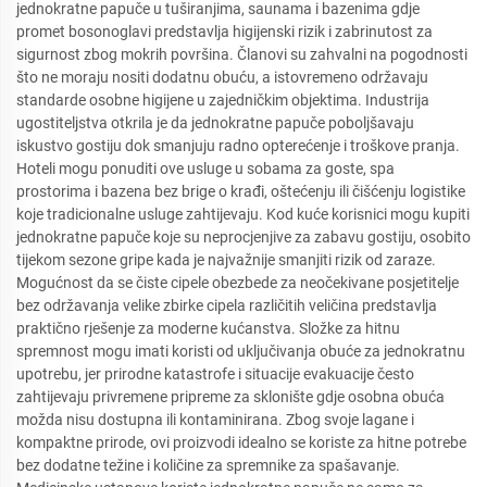
jednokratne papuče u tuširanjima, saunama i bazenima gdje
promet bosonoglavi predstavlja higijenski rizik i zabrinutost za
sigurnost zbog mokrih površina. Članovi su zahvalni na pogodnosti
što ne moraju nositi dodatnu obuću, a istovremeno održavaju
standarde osobne higijene u zajedničkim objektima. Industrija
ugostiteljstva otkrila je da jednokratne papuče poboljšavaju
iskustvo gostiju dok smanjuju radno opterećenje i troškove pranja.
Hoteli mogu ponuditi ove usluge u sobama za goste, spa
prostorima i bazena bez brige o krađi, oštećenju ili čišćenju logistike
koje tradicionalne usluge zahtijevaju. Kod kuće korisnici mogu kupiti
jednokratne papuče koje su neprocjenjive za zabavu gostiju, osobito
tijekom sezone gripe kada je najvažnije smanjiti rizik od zaraze.
Mogućnost da se čiste cipele obezbede za neočekivane posjetitelje
bez održavanja velike zbirke cipela različitih veličina predstavlja
praktično rješenje za moderne kućanstva. Složke za hitnu
spremnost mogu imati koristi od uključivanja obuće za jednokratnu
upotrebu, jer prirodne katastrofe i situacije evakuacije često
zahtijevaju privremene pripreme za sklonište gdje osobna obuća
možda nisu dostupna ili kontaminirana. Zbog svoje lagane i
kompaktne prirode, ovi proizvodi idealno se koriste za hitne potrebe
bez dodatne težine i količine za spremnike za spašavanje.