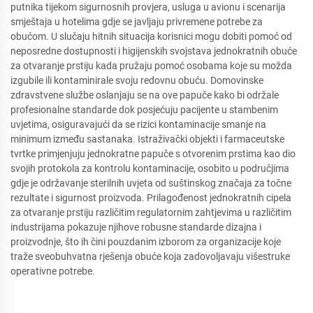
putnika tijekom sigurnosnih provjera, usluga u avionu i scenarija
smještaja u hotelima gdje se javljaju privremene potrebe za
obućom. U slučaju hitnih situacija korisnici mogu dobiti pomoć od
neposredne dostupnosti i higijenskih svojstava jednokratnih obuće
za otvaranje prstiju kada pružaju pomoć osobama koje su možda
izgubile ili kontaminirale svoju redovnu obuću. Domovinske
zdravstvene službe oslanjaju se na ove papuče kako bi održale
profesionalne standarde dok posjećuju pacijente u stambenim
uvjetima, osiguravajući da se rizici kontaminacije smanje na
minimum između sastanaka. Istraživački objekti i farmaceutske
tvrtke primjenjuju jednokratne papuče s otvorenim prstima kao dio
svojih protokola za kontrolu kontaminacije, osobito u područjima
gdje je održavanje sterilnih uvjeta od suštinskog značaja za točne
rezultate i sigurnost proizvoda. Prilagođenost jednokratnih cipela
za otvaranje prstiju različitim regulatornim zahtjevima u različitim
industrijama pokazuje njihove robusne standarde dizajna i
proizvodnje, što ih čini pouzdanim izborom za organizacije koje
traže sveobuhvatna rješenja obuće koja zadovoljavaju višestruke
operativne potrebe.