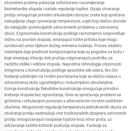
otvorenim prstima pokazuje sofisticirano razumijevanje
biomehanike stopala i načela regulacije topline. Dizajn otvaranja
prstiju omogućuje prirodni cirkulacijski obrazac zraka koji sprečava
nakupljanje vlage i povećanje temperature, uvjeti koji obično dovode
do nelagode i potencijalnih zdravstvenih problema u zatvorenoj
obući. Ergonomska konstrukcija podloge ravnomjerno raspoređuje
težinu na površini stopala, smanjujući točke pritiska koje mogu
uzrokovati umor tijekom dužeg vremena nošenja. Proces odabiru
materijala daje prednost kompozicijama koje su pogodne za kožu i
koje smanjuju iritaciju dok pružaju odgovarajuću podršku za
različite oblike i veličine stopala. Napredna tehnologija otpornosti
integrirana u konstrukciju podloge apsorbira sile udara, što čini
hodanje udobnijim na tvrdim površinama koje se obično nalaze u
zdravstvenoj skrbi, ugostiteljstvu i industrijskim okruženjima.
Gornja konstrukcija fleksibilne konstrukcije omogućuje prirodno
kretanje stopala bez ograničenja, čime se sprečavaju problemi sa
grčevima i cirkulacijom povezani s alternativnim čvrstim zaštitnim
obućima. Mogućnosti regulacije temperature jednokratnih obuća za
otvaranje prstiju nadmašuju one tradicionalnih dizajnera zatvorenih
prstiju omogućavajući rasipanje toplote kroz otvor prsta, uz
održavanje zaštite kritičnih područja stopala. Funkcije za