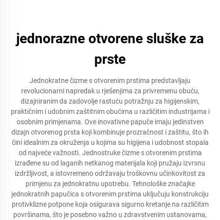
jednorazne otvorene sluške za
prste
Jednokratne čizme s otvorenim prstima predstavljaju
revolucionarni napredak u rješenjima za privremenu obuću,
dizajniranim da zadovolje rastuću potražnju za higijenskim,
praktičnim i udobnim zaštitnim obućima u različitim industrijama i
osobnim primjenama. Ove inovativne papuče imaju jedinstven
dizajn otvorenog prsta koji kombinuje prozračnost i zaštitu, što ih
čini idealnim za okruženja u kojima su higijena i udobnost stopala
od najveće važnosti. Jednostruke čizme s otvorenim prstima
izrađene su od laganih netkanog materijala koji pružaju izvrsnu
izdržljivost, a istovremeno održavaju troškovnu učinkovitost za
primjenu za jednokratnu upotrebu. Tehnološke značajke
jednokratnih papučica s otvorenim prstima uključuju konstrukciju
protivklizne potpone koja osigurava sigurno kretanje na različitim
površinama, što je posebno važno u zdravstvenim ustanovama,