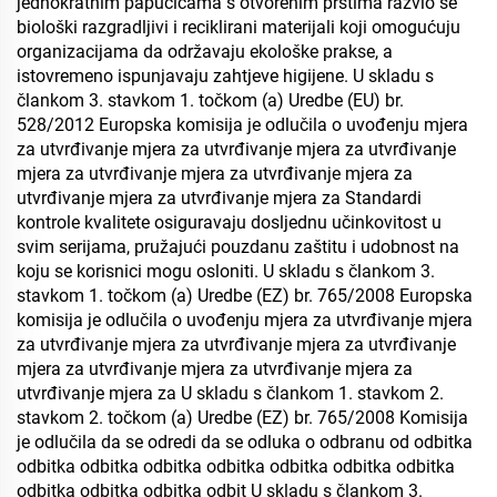
jednokratnim papučicama s otvorenim prstima razvio se
biološki razgradljivi i reciklirani materijali koji omogućuju
organizacijama da održavaju ekološke prakse, a
istovremeno ispunjavaju zahtjeve higijene. U skladu s
člankom 3. stavkom 1. točkom (a) Uredbe (EU) br.
528/2012 Europska komisija je odlučila o uvođenju mjera
za utvrđivanje mjera za utvrđivanje mjera za utvrđivanje
mjera za utvrđivanje mjera za utvrđivanje mjera za
utvrđivanje mjera za utvrđivanje mjera za Standardi
kontrole kvalitete osiguravaju dosljednu učinkovitost u
svim serijama, pružajući pouzdanu zaštitu i udobnost na
koju se korisnici mogu osloniti. U skladu s člankom 3.
stavkom 1. točkom (a) Uredbe (EZ) br. 765/2008 Europska
komisija je odlučila o uvođenju mjera za utvrđivanje mjera
za utvrđivanje mjera za utvrđivanje mjera za utvrđivanje
mjera za utvrđivanje mjera za utvrđivanje mjera za
utvrđivanje mjera za U skladu s člankom 1. stavkom 2.
stavkom 2. točkom (a) Uredbe (EZ) br. 765/2008 Komisija
je odlučila da se odredi da se odluka o odbranu od odbitka
odbitka odbitka odbitka odbitka odbitka odbitka odbitka
odbitka odbitka odbitka odbit U skladu s člankom 3.