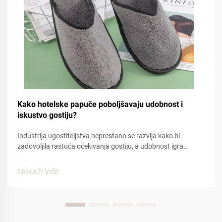
Kako hotelske papuče poboljšavaju udobnost i
iskustvo gostiju?
Industrija ugostiteljstva neprestano se razvija kako bi
zadovoljila rastuća očekivanja gostiju, a udobnost igra
ključnu ulogu u određivanju ukupnog zadovoljstva. Među tim
osnovnim komfornim predmetima, hotelske papuče su se
PRIKAŽI VIŠE
pojavile kao značajna činjenica...