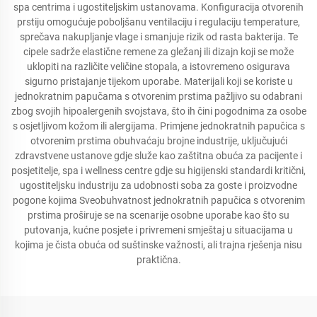
spa centrima i ugostiteljskim ustanovama. Konfiguracija otvorenih
prstiju omogućuje poboljšanu ventilaciju i regulaciju temperature,
sprečava nakupljanje vlage i smanjuje rizik od rasta bakterija. Te
cipele sadrže elastične remene za gležanj ili dizajn koji se može
uklopiti na različite veličine stopala, a istovremeno osigurava
sigurno pristajanje tijekom uporabe. Materijali koji se koriste u
jednokratnim papučama s otvorenim prstima pažljivo su odabrani
zbog svojih hipoalergenih svojstava, što ih čini pogodnima za osobe
s osjetljivom kožom ili alergijama. Primjene jednokratnih papučica s
otvorenim prstima obuhvaćaju brojne industrije, uključujući
zdravstvene ustanove gdje služe kao zaštitna obuća za pacijente i
posjetitelje, spa i wellness centre gdje su higijenski standardi kritični,
ugostiteljsku industriju za udobnosti soba za goste i proizvodne
pogone kojima Sveobuhvatnost jednokratnih papučica s otvorenim
prstima proširuje se na scenarije osobne uporabe kao što su
putovanja, kućne posjete i privremeni smještaj u situacijama u
kojima je čista obuća od suštinske važnosti, ali trajna rješenja nisu
praktična.