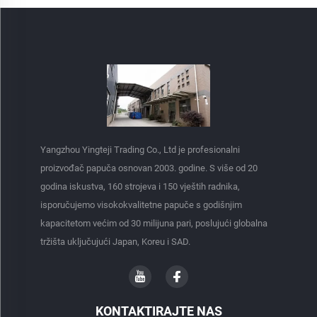
Yangzhou Yingteji Trading Co., Ltd je profesionalni
proizvođač papuča osnovan 2003. godine. S više od 20
godina iskustva, 160 strojeva i 150 vještih radnika,
isporučujemo visokokvalitetne papuče s godišnjim
kapacitetom većim od 30 milijuna pari, poslujući globalna
tržišta uključujući Japan, Koreu i SAD.
KONTAKTIRAJTE NAS