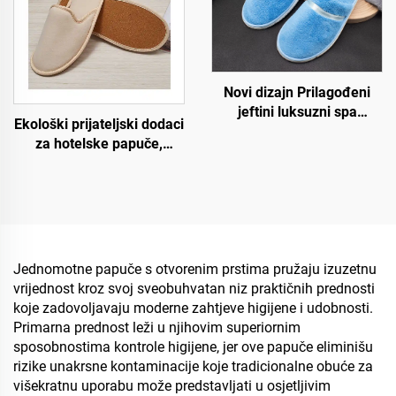
Novi dizajn Prilagođeni
jeftini luksuzni spa
Ekološki prijateljski dodaci
prijedlozi za hotelske sobe
za hotelske papuče,
za zrakoplove i hotele
gostujuće papuče, OEM
jednokratne hotelske
papuče za prodaju
Jednomotne papuče s otvorenim prstima pružaju izuzetnu
vrijednost kroz svoj sveobuhvatan niz praktičnih prednosti
koje zadovoljavaju moderne zahtjeve higijene i udobnosti.
Primarna prednost leži u njihovim superiornim
sposobnostima kontrole higijene, jer ove papuče eliminišu
rizike unakrsne kontaminacije koje tradicionalne obuće za
višekratnu uporabu može predstavljati u osjetljivim