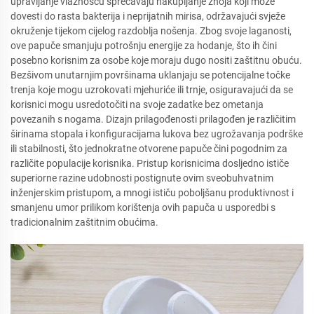
upravljanje vlažnošću sprečavaju nakupljanje znoja koji može
dovesti do rasta bakterija i neprijatnih mirisa, održavajući svježe
okruženje tijekom cijelog razdoblja nošenja. Zbog svoje laganosti,
ove papuče smanjuju potrošnju energije za hodanje, što ih čini
posebno korisnim za osobe koje moraju dugo nositi zaštitnu obuću.
Bezšivom unutarnjim površinama uklanjaju se potencijalne točke
trenja koje mogu uzrokovati mjehuriće ili trnje, osiguravajući da se
korisnici mogu usredotočiti na svoje zadatke bez ometanja
povezanih s nogama. Dizajn prilagođenosti prilagođen je različitim
širinama stopala i konfiguracijama lukova bez ugrožavanja podrške
ili stabilnosti, što jednokratne otvorene papuče čini pogodnim za
različite populacije korisnika. Pristup korisnicima dosljedno ističe
superiorne razine udobnosti postignute ovim sveobuhvatnim
inženjerskim pristupom, a mnogi ističu poboljšanu produktivnost i
smanjenu umor prilikom korištenja ovih papuča u usporedbi s
tradicionalnim zaštitnim obućima.