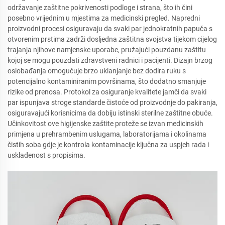
održavanje zaštitne pokrivenosti podloge i strana, što ih čini
posebno vrijednim u mjestima za medicinski pregled. Napredni
proizvodni procesi osiguravaju da svaki par jednokratnih papuča s
otvorenim prstima zadrži dosljedna zaštitna svojstva tijekom cijelog
trajanja njihove namjenske uporabe, pružajući pouzdanu zaštitu
kojoj se mogu pouzdati zdravstveni radnici i pacijenti. Dizajn brzog
oslobađanja omogućuje brzo uklanjanje bez dodira ruku s
potencijalno kontaminiranim površinama, što dodatno smanjuje
rizike od prenosa. Protokol za osiguranje kvalitete jamči da svaki
par ispunjava stroge standarde čistoće od proizvodnje do pakiranja,
osiguravajući korisnicima da dobiju istinski sterilne zaštitne obuće.
Učinkovitost ove higijenske zaštite proteže se izvan medicinskih
primjena u prehrambenim uslugama, laboratorijama i okolinama
čistih soba gdje je kontrola kontaminacije ključna za uspjeh rada i
usklađenost s propisima.