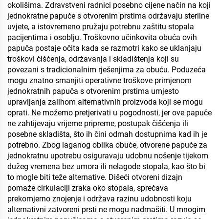
okolišima. Zdravstveni radnici posebno cijene način na koji
jednokratne papuče s otvorenim prstima održavaju sterilne
uvjete, a istovremeno pružaju potrebnu zaštitu stopala
pacijentima i osoblju. Troškovno učinkovita obuća ovih
papuča postaje očita kada se razmotri kako se uklanjaju
troškovi čišćenja, održavanja i skladištenja koji su
povezani s tradicionalnim rješenjima za obuću. Poduzeća
mogu znatno smanjiti operativne troškove primjenom
jednokratnih papuča s otvorenim prstima umjesto
upravljanja zalihom alternativnih proizvoda koji se mogu
oprati. Ne možemo pretjerivati u pogodnosti, jer ove papuče
ne zahtijevaju vrijeme pripreme, postupak čišćenja ili
posebne skladišta, što ih čini odmah dostupnima kad ih je
potrebno. Zbog laganog oblika obuće, otvorene papuče za
jednokratnu upotrebu osiguravaju udobnu nošenje tijekom
dužeg vremena bez umora ili nelagode stopala, kao što bi
to mogle biti teže alternative. Dišeći otvoreni dizajn
pomaže cirkulaciji zraka oko stopala, sprečava
prekomjerno znojenje i održava razinu udobnosti koju
alternativni zatvoreni prsti ne mogu nadmašiti. U mnogim