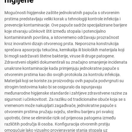
Mogućnosti higijenske zaštite jednokratnih papuča s otvorenim
prstima predstavljaju veliki korak u tehnologiji kontrole infekcija i
prevencije kontaminacije. Ove papuče sadrže specijalizirane barijere
koje stvaraju učinkovit štit između stopala i potencijalno
kontaminiranih površina, a istovremeno održavaju prozračnost
kroz inovativni dizajn otvorenog prsta. Neporozna konstrukcija
sprečava apsorpciju tekućina, kemikalija ili bioloških materijala koji
bi mogli sadržavati štetne bakterije, viruse ili druge patogene.
Zdravstveni objekti dokumentirali su značajno smanjenje incidenata
unakrsne kontaminacije kada primjenjuju jednokratne papuče s
otvorenim prstima kao dio svojih protokola za kontrolu infekcija.
Materijali koji se koriste za proizvodnju ovih papuča podvrgnuti su
strogim testovima kako bi se osiguralo da ispunjavaju
međunarodne higijenske standarde i zahtjeve zdravstvene razine za
sigurnost i učinkovitost. Za razliku od tradicionalne obuće koja se s
vremenom može nakupljati zagađivače, jednokratne papuče s
otvorenim prstima pružaju svježu, sterilnu barijeru pri svakoj
upotrebi, čime se eliminiše rizik od prijenosa patogena između
različitih područja ili osoba. Konfiguracija otvorenih prstiju
omogućuje lako vizualno provjeravanje stanja stopala uz