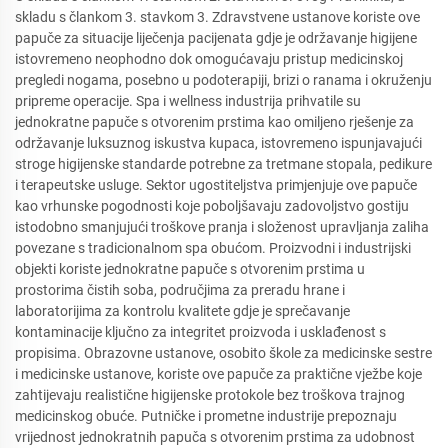
skladu s člankom 3. stavkom 3. Zdravstvene ustanove koriste ove
papuče za situacije liječenja pacijenata gdje je održavanje higijene
istovremeno neophodno dok omogućavaju pristup medicinskoj
pregledi nogama, posebno u podoterapiji, brizi o ranama i okruženju
pripreme operacije. Spa i wellness industrija prihvatile su
jednokratne papuče s otvorenim prstima kao omiljeno rješenje za
održavanje luksuznog iskustva kupaca, istovremeno ispunjavajući
stroge higijenske standarde potrebne za tretmane stopala, pedikure
i terapeutske usluge. Sektor ugostiteljstva primjenjuje ove papuče
kao vrhunske pogodnosti koje poboljšavaju zadovoljstvo gostiju
istodobno smanjujući troškove pranja i složenost upravljanja zaliha
povezane s tradicionalnom spa obućom. Proizvodni i industrijski
objekti koriste jednokratne papuče s otvorenim prstima u
prostorima čistih soba, područjima za preradu hrane i
laboratorijima za kontrolu kvalitete gdje je sprečavanje
kontaminacije ključno za integritet proizvoda i usklađenost s
propisima. Obrazovne ustanove, osobito škole za medicinske sestre
i medicinske ustanove, koriste ove papuče za praktične vježbe koje
zahtijevaju realistične higijenske protokole bez troškova trajnog
medicinskog obuće. Putničke i prometne industrije prepoznaju
vrijednost jednokratnih papuča s otvorenim prstima za udobnost