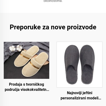
okolnostima.
Preporuke za nove proizvode
Prodaja s tvorničkog
područja visokokvalitetne
Najnoviji jeftini
jednokratne papuče od
personalizirani modeli
koraljnog samura za
papuča za hotel spa i
zrakoplovstvo, spa i hotele