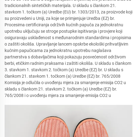
tradicionalnih sintetičkih materijala. U skladu s člankom 21.
stavkom 1. točkom (a) Uredbe (EU) br. 1303/2013, za proizvode koji
su proizvedeni u Uniji, za koje se primjenjuje Uredba (EZ) br.
Procesima certificiranja održivih kućnih papuča za jednokratnu
upotrebu uključuju se stroge postupke ispitivanja i provjere koji
osiguravaju usklađenost s međunarodnim standardima i propisima
o zaštiti okoliša. Upravljanje lancem opskrbe ekološki prihvatljivim
kućnim papučicama za jednokratnu upotrebu naglašava
partnerstva s dobavljačima koji pokazuju posvećenost održivom
berbi, etičkim radnim praksama i zaštiti okoliša. U skladu s člankom
3. stavkom 1. stavkom 2. točkom (a) Uredbe (EZ) br. U skladu s
člankom 21. stavkom 1. točkom (a) Uredbe (EZ) br. 765/2008
Komisija je odlučila o uvođenju mjera za smanjenje emisija CO2 u
skladu s člankom 21. stavkom 2. točkom (a) Uredbe (EZ) br.
765/2008 i o uvođenju mjera za smanjenje emisija CO2 u