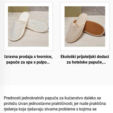
zrakoplovstvo,
s personaliziranim
jednokratne papuče za
logotipom
muškarce i žene,
sljedbeno nabavljanje
proizvođača
biorazgradivih papuča
Izravna prodaja s tvornice,
Ekološki prijateljski dodaci
papuče za spa s pulpom
za hotelske papuče,
na đonu, ekološki
gostujuće papuče, OEM
prihvatljive, jednokratne
jednokratne hotelske
papuče za hotele s
papuče za prodaju
personaliziranim
logotipom
Prednosti jednokratnih papuča za kućanstvo daleko se
protežu izvan jednostavne praktičnosti, jer nude praktična
rješenja koja rješavaju stvarne probleme s kojima se