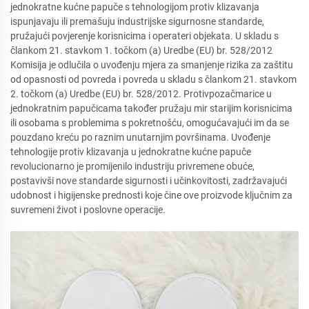
jednokratne kućne papuče s tehnologijom protiv klizavanja
ispunjavaju ili premašuju industrijske sigurnosne standarde,
pružajući povjerenje korisnicima i operateri objekata. U skladu s
člankom 21. stavkom 1. točkom (a) Uredbe (EU) br. 528/2012
Komisija je odlučila o uvođenju mjera za smanjenje rizika za zaštitu
od opasnosti od povreda i povreda u skladu s člankom 21. stavkom
2. točkom (a) Uredbe (EU) br. 528/2012. Protivpozačmarice u
jednokratnim papučicama također pružaju mir starijim korisnicima
ili osobama s problemima s pokretnošću, omogućavajući im da se
pouzdano kreću po raznim unutarnjim površinama. Uvođenje
tehnologije protiv klizavanja u jednokratne kućne papuče
revolucionarno je promijenilo industriju privremene obuće,
postavivši nove standarde sigurnosti i učinkovitosti, zadržavajući
udobnost i higijenske prednosti koje čine ove proizvode ključnim za
suvremeni život i poslovne operacije.