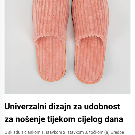
Univerzalni dizajn za udobnost
za nošenje tijekom cijelog dana
U skladu s člankom 1. stavkom 2. stavkom 3. točkom (a) Uredbe