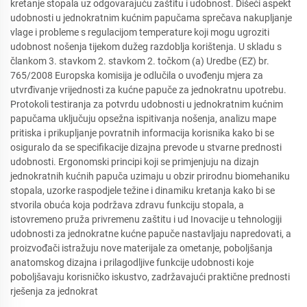
kretanje stopala uz odgovarajuću zaštitu i udobnost. Dišeći aspekt
udobnosti u jednokratnim kućnim papučama sprečava nakupljanje
vlage i probleme s regulacijom temperature koji mogu ugroziti
udobnost nošenja tijekom dužeg razdoblja korištenja. U skladu s
člankom 3. stavkom 2. stavkom 2. točkom (a) Uredbe (EZ) br.
765/2008 Europska komisija je odlučila o uvođenju mjera za
utvrđivanje vrijednosti za kućne papuče za jednokratnu upotrebu.
Protokoli testiranja za potvrdu udobnosti u jednokratnim kućnim
papučama uključuju opsežna ispitivanja nošenja, analizu mape
pritiska i prikupljanje povratnih informacija korisnika kako bi se
osiguralo da se specifikacije dizajna prevode u stvarne prednosti
udobnosti. Ergonomski principi koji se primjenjuju na dizajn
jednokratnih kućnih papuča uzimaju u obzir prirodnu biomehaniku
stopala, uzorke raspodjele težine i dinamiku kretanja kako bi se
stvorila obuća koja podržava zdravu funkciju stopala, a
istovremeno pruža privremenu zaštitu i ud Inovacije u tehnologiji
udobnosti za jednokratne kućne papuče nastavljaju napredovati, a
proizvođači istražuju nove materijale za ometanje, poboljšanja
anatomskog dizajna i prilagodljive funkcije udobnosti koje
poboljšavaju korisničko iskustvo, zadržavajući praktične prednosti
rješenja za jednokrat