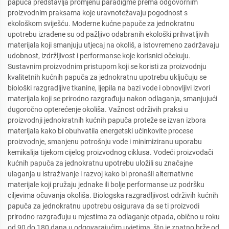
papuča predstavlja promjenu paradigme prema odgovornim
proizvodnim praksama koje uravnotežavaju pogodnost s
ekološkom sviješću. Moderne kućne papuče za jednokratnu
upotrebu izrađene su od pažljivo odabranih ekološki prihvatljivih
materijala koji smanjuju utjecaj na okoliš, a istovremeno zadržavaju
udobnost, izdržljivost i performanse koje korisnici očekuju.
Sustavnim proizvodnim pristupom koji se koristi za proizvodnju
kvalitetnih kućnih papuča za jednokratnu upotrebu uključuju se
biološki razgradljive tkanine, ljepila na bazi vode i obnovljivi izvori
materijala koji se prirodno razgrađuju nakon odlaganja, smanjujući
dugoročno opterećenje okoliša. Važnost održivih praksi u
proizvodnji jednokratnih kućnih papuča proteže se izvan izbora
materijala kako bi obuhvatila energetski učinkovite procese
proizvodnje, smanjenu potrošnju vode i minimiziranu uporabu
kemikalija tijekom cijelog proizvodnog ciklusa. Vodeći proizvođači
kućnih papuča za jednokratnu upotrebu uložili su značajne
ulaganja u istraživanje i razvoj kako bi pronašli alternativne
materijale koji pružaju jednake ili bolje performanse uz podršku
ciljevima očuvanja okoliša. Biologska razgradljivost održivih kućnih
papuča za jednokratnu upotrebu osigurava da se ti proizvodi
prirodno razgrađuju u mjestima za odlaganje otpada, obično u roku
od 90 do 180 dana u odgovarajućim uvjetima, što je znatno brže od