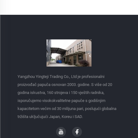
Yangzhou Yingteji Trading Co., Ltd je profesionalni
proizvođač papuča osnovan 2003. godine. S više od 20
godina iskustva, 160 strojeva i 150 vještih radnika,
isporučujemo visokokvalitetne papuče s godišnjim
kapacitetom većim od 30 milijuna pari, poslujući globalna
tržišta uključujući Japan, Koreu i SAD.