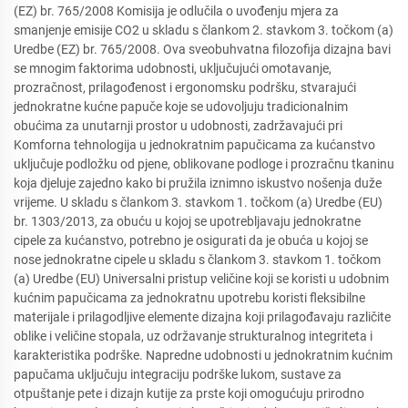
(EZ) br. 765/2008 Komisija je odlučila o uvođenju mjera za
smanjenje emisije CO2 u skladu s člankom 2. stavkom 3. točkom (a)
Uredbe (EZ) br. 765/2008. Ova sveobuhvatna filozofija dizajna bavi
se mnogim faktorima udobnosti, uključujući omotavanje,
prozračnost, prilagođenost i ergonomsku podršku, stvarajući
jednokratne kućne papuče koje se udovoljuju tradicionalnim
obućima za unutarnji prostor u udobnosti, zadržavajući pri
Komforna tehnologija u jednokratnim papučicama za kućanstvo
uključuje podložku od pjene, oblikovane podloge i prozračnu tkaninu
koja djeluje zajedno kako bi pružila iznimno iskustvo nošenja duže
vrijeme. U skladu s člankom 3. stavkom 1. točkom (a) Uredbe (EU)
br. 1303/2013, za obuću u kojoj se upotrebljavaju jednokratne
cipele za kućanstvo, potrebno je osigurati da je obuća u kojoj se
nose jednokratne cipele u skladu s člankom 3. stavkom 1. točkom
(a) Uredbe (EU) Universalni pristup veličine koji se koristi u udobnim
kućnim papučicama za jednokratnu upotrebu koristi fleksibilne
materijale i prilagodljive elemente dizajna koji prilagođavaju različite
oblike i veličine stopala, uz održavanje strukturalnog integriteta i
karakteristika podrške. Napredne udobnosti u jednokratnim kućnim
papučama uključuju integraciju podrške lukom, sustave za
otpuštanje pete i dizajn kutije za prste koji omogućuju prirodno