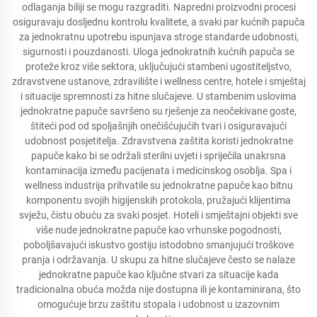
odlaganja biliji se mogu razgraditi. Napredni proizvodni procesi
osiguravaju dosljednu kontrolu kvalitete, a svaki par kućnih papuča
za jednokratnu upotrebu ispunjava stroge standarde udobnosti,
sigurnosti i pouzdanosti. Uloga jednokratnih kućnih papuča se
proteže kroz više sektora, uključujući stambeni ugostiteljstvo,
zdravstvene ustanove, zdravilište i wellness centre, hotele i smještaj
i situacije spremnosti za hitne slučajeve. U stambenim uslovima
jednokratne papuče savršeno su rješenje za neočekivane goste,
štiteći pod od spoljašnjih onečišćujućih tvari i osiguravajući
udobnost posjetitelja. Zdravstvena zaštita koristi jednokratne
papuče kako bi se održali sterilni uvjeti i spriječila unakrsna
kontaminacija između pacijenata i medicinskog osoblja. Spa i
wellness industrija prihvatile su jednokratne papuče kao bitnu
komponentu svojih higijenskih protokola, pružajući klijentima
svježu, čistu obuću za svaki posjet. Hoteli i smještajni objekti sve
više nude jednokratne papuče kao vrhunske pogodnosti,
poboljšavajući iskustvo gostiju istodobno smanjujući troškove
pranja i održavanja. U skupu za hitne slučajeve često se nalaze
jednokratne papuče kao ključne stvari za situacije kada
tradicionalna obuća možda nije dostupna ili je kontaminirana, što
omogućuje brzu zaštitu stopala i udobnost u izazovnim