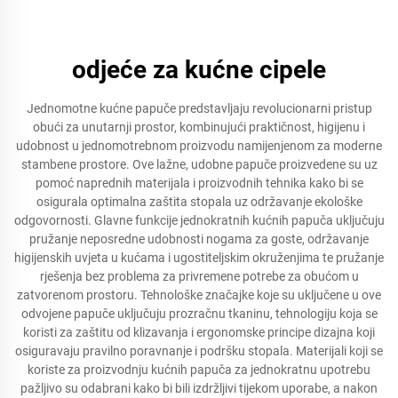
odjeće za kućne cipele
Jednomotne kućne papuče predstavljaju revolucionarni pristup
obući za unutarnji prostor, kombinujući praktičnost, higijenu i
udobnost u jednomotrebnom proizvodu namijenjenom za moderne
stambene prostore. Ove lažne, udobne papuče proizvedene su uz
pomoć naprednih materijala i proizvodnih tehnika kako bi se
osigurala optimalna zaštita stopala uz održavanje ekološke
odgovornosti. Glavne funkcije jednokratnih kućnih papuča uključuju
pružanje neposredne udobnosti nogama za goste, održavanje
higijenskih uvjeta u kućama i ugostiteljskim okruženjima te pružanje
rješenja bez problema za privremene potrebe za obućom u
zatvorenom prostoru. Tehnološke značajke koje su uključene u ove
odvojene papuče uključuju prozračnu tkaninu, tehnologiju koja se
koristi za zaštitu od klizavanja i ergonomske principe dizajna koji
osiguravaju pravilno poravnanje i podršku stopala. Materijali koji se
koriste za proizvodnju kućnih papuča za jednokratnu upotrebu
pažljivo su odabrani kako bi bili izdržljivi tijekom uporabe, a nakon