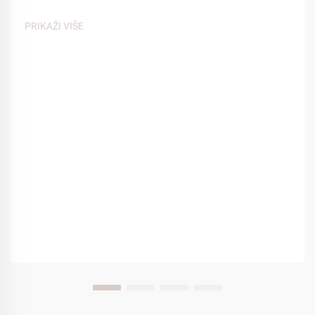
udobnosti. Među mnogim kontaktnim točkama koje utječu
na iskustvo gostiju, spa papuče igraju ključnu ulogu u
PRIKAŽI VIŠE
stvaranju osjećaja...