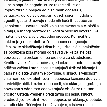
kućnih papuča pogodni su za razne prilike, od
improviziranih posjeta do planiranih događaja,
osiguravajući da su domaćini uvijek spremni udobno
ugostiti goste. U razvoju modernih kućnih papuča za
jednokratnu upotrebu pažljivo su se razmatrala ekološka
pitanja, a mnogi proizvođači koriste biološki razgradljive
materijale i održive proizvodne procese. Kompaktna
pakiranja jednokratnih kućnih papuča omogućuju
učinkovito skladištenje i distribuciju, što ih čini praktičnim
za poduzeća koja moraju održavati velike zalihe bez
posvećivanja prekomjernog prostora za skladištenje.
Kvalitativne kućne papuče za jednokratni upotrebu pružaju
odličnu vučinu i stabilnost, smanjujući rizik od klizanja i
pada na glatke unutarnje površine. U skladu s veličinom i
dizajnom jednokratnih kućnih papučica korisnici dobivaju
predvidljiv oblik i razinu udobnosti, što uklanja nagađanja
povezana s odabirom odgovarajuće obuće za unutarnji
prostor. Ušteda vremena predstavlja još jednu ključnu
prednost jednokratnih kućnih papuča, jer uklanjaju potrebu
za rutinskim čišćenjem i održavanjem, a istovremeno