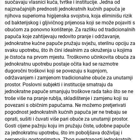
suočavaju vlasnici kuća, tvrtke i institucije. Jedna od
najznačajnijih prednosti jednokratnih kućnih papuča je
njihova superiorna higijenska svojstva, koja eliminišu rizik
od bakterijskog i gljivičnog prijenosa koji se može pojaviti s
obućom za ponovno korištenje. Za razliku od tradicionalnih
papuča koje zahtijevaju redovito pranje i održavanje,
jednokratne kućne papuče pružaju svježu, sterilnu opciju za
svaku upotrebu, što ih čini idealnim za okruženja u kojima
je čistoća na prvom mjestu. Troškovno učinkovita obuća za
jednokratnu upotrebu postaje očita kad se razmotre
dugoročni troškovi koji se povezuju s kupnjom,
održavanjem i zamjenom tradicionalne obuće za unutarnji
prostor. Poslovni subjekti i institucije smatraju da
jednokratne papuče smanjuju troškove rada tako što se ne
troše više na pranje rublja, skladištenje i zamjenu koji su
povezani s običnim papučama. Ne možemo pretjerivati
pogodnost jednokratnih kućnih papuča jer ne trebaju se
oprati, sušiti i čuvati više pari obuće za unutarnji prostor.
Gosti cijene pažnju koju im pružaju čiste, udobne papuče
za jednokratnu upotrebu, što im poboljšava doživljaj i
percepciju gostoprimstva. Zbog svestranosti jednokratnih