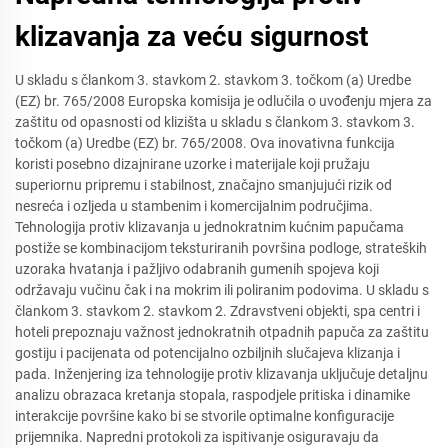
klizavanja za veću sigurnost
U skladu s člankom 3. stavkom 2. stavkom 3. točkom (a) Uredbe
(EZ) br. 765/2008 Europska komisija je odlučila o uvođenju mjera za
zaštitu od opasnosti od klizišta u skladu s člankom 3. stavkom 3.
točkom (a) Uredbe (EZ) br. 765/2008. Ova inovativna funkcija
koristi posebno dizajnirane uzorke i materijale koji pružaju
superiornu pripremu i stabilnost, značajno smanjujući rizik od
nesreća i ozljeda u stambenim i komercijalnim područjima.
Tehnologija protiv klizavanja u jednokratnim kućnim papučama
postiže se kombinacijom teksturiranih površina podloge, strateških
uzoraka hvatanja i pažljivo odabranih gumenih spojeva koji
održavaju vučinu čak i na mokrim ili poliranim podovima. U skladu s
člankom 3. stavkom 2. stavkom 2. Zdravstveni objekti, spa centri i
hoteli prepoznaju važnost jednokratnih otpadnih papuča za zaštitu
gostiju i pacijenata od potencijalno ozbiljnih slučajeva klizanja i
pada. Inženjering iza tehnologije protiv klizavanja uključuje detaljnu
analizu obrazaca kretanja stopala, raspodjele pritiska i dinamike
interakcije površine kako bi se stvorile optimalne konfiguracije
prijemnika. Napredni protokoli za ispitivanje osiguravaju da