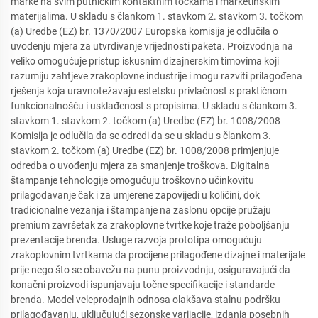
marke na svim putničkim kontaktnim točkama i marketinškim
materijalima. U skladu s člankom 1. stavkom 2. stavkom 3. točkom
(a) Uredbe (EZ) br. 1370/2007 Europska komisija je odlučila o
uvođenju mjera za utvrđivanje vrijednosti paketa. Proizvodnja na
veliko omogućuje pristup iskusnim dizajnerskim timovima koji
razumiju zahtjeve zrakoplovne industrije i mogu razviti prilagođena
rješenja koja uravnotežavaju estetsku privlačnost s praktičnom
funkcionalnošću i usklađenost s propisima. U skladu s člankom 3.
stavkom 1. stavkom 2. točkom (a) Uredbe (EZ) br. 1008/2008
Komisija je odlučila da se odredi da se u skladu s člankom 3.
stavkom 2. točkom (a) Uredbe (EZ) br. 1008/2008 primjenjuje
odredba o uvođenju mjera za smanjenje troškova. Digitalna
štampanje tehnologije omogućuju troškovno učinkovitu
prilagođavanje čak i za umjerene zapovijedi u količini, dok
tradicionalne vezanja i štampanje na zaslonu opcije pružaju
premium završetak za zrakoplovne tvrtke koje traže poboljšanju
prezentacije brenda. Usluge razvoja prototipa omogućuju
zrakoplovnim tvrtkama da procijene prilagođene dizajne i materijale
prije nego što se obavežu na punu proizvodnju, osiguravajući da
konačni proizvodi ispunjavaju točne specifikacije i standarde
brenda. Model veleprodajnih odnosa olakšava stalnu podršku
prilagođavanju, uključujući sezonske varijacije, izdanja posebnih