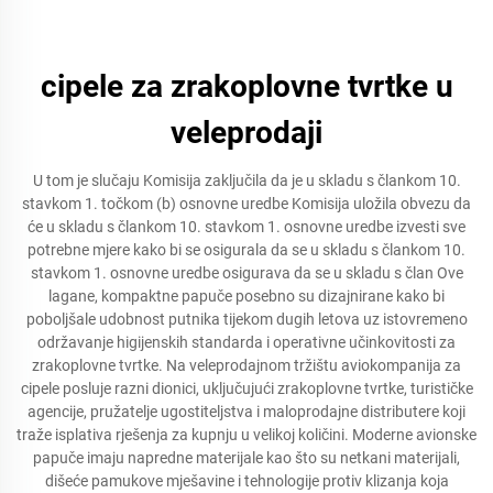
cipele za zrakoplovne tvrtke u
veleprodaji
U tom je slučaju Komisija zaključila da je u skladu s člankom 10.
stavkom 1. točkom (b) osnovne uredbe Komisija uložila obvezu da
će u skladu s člankom 10. stavkom 1. osnovne uredbe izvesti sve
potrebne mjere kako bi se osigurala da se u skladu s člankom 10.
stavkom 1. osnovne uredbe osigurava da se u skladu s član Ove
lagane, kompaktne papuče posebno su dizajnirane kako bi
poboljšale udobnost putnika tijekom dugih letova uz istovremeno
održavanje higijenskih standarda i operativne učinkovitosti za
zrakoplovne tvrtke. Na veleprodajnom tržištu aviokompanija za
cipele posluje razni dionici, uključujući zrakoplovne tvrtke, turističke
agencije, pružatelje ugostiteljstva i maloprodajne distributere koji
traže isplativa rješenja za kupnju u velikoj količini. Moderne avionske
papuče imaju napredne materijale kao što su netkani materijali,
dišeće pamukove mješavine i tehnologije protiv klizanja koja