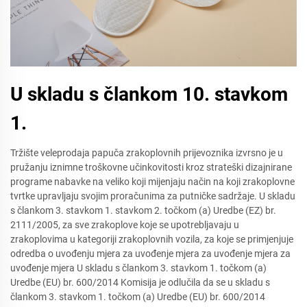
U skladu s člankom 10. stavkom
1.
Tržište veleprodaja papuča zrakoplovnih prijevoznika izvrsno je u
pružanju iznimne troškovne učinkovitosti kroz strateški dizajnirane
programe nabavke na veliko koji mijenjaju način na koji zrakoplovne
tvrtke upravljaju svojim proračunima za putničke sadržaje. U skladu
s člankom 3. stavkom 1. stavkom 2. točkom (a) Uredbe (EZ) br.
2111/2005, za sve zrakoplove koje se upotrebljavaju u
zrakoplovima u kategoriji zrakoplovnih vozila, za koje se primjenjuje
odredba o uvođenju mjera za uvođenje mjera za uvođenje mjera za
uvođenje mjera U skladu s člankom 3. stavkom 1. točkom (a)
Uredbe (EU) br. 600/2014 Komisija je odlučila da se u skladu s
člankom 3. stavkom 1. točkom (a) Uredbe (EU) br. 600/2014