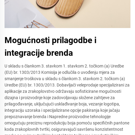
Mogućnosti prilagodbe i
integracije brenda
U skladu s člankom 3. stavkom 1. stavkom 2. točkom (a) Uredbe
(EU) br. 1303/2013 Komisija je odlučila o uvođenju mjera za
smanjenje troškova u skladu s člankom 3. stavkom 2. točkom (a)
Uredbe (EU) br. 1303/2013. Dobavljači veleprodaje specijalizirani za
aplikacije za zrakoplovstvo održavaju sofisticirane mogućnosti
dizajna i proizvodnje koje zadovoljavaju složene zahtjeve za
prilagođavanje, uključujući usklađivanje boja, vezanje logotipa,
integraciju uzoraka i specijalizirane opcije pakiranja koje jačaju
prepoznavanje brenda i Napredne proizvodne tehnologije
omogućuju preciznu reprodukciju boja pomoću specifičnih pantone
koda zrakoplovnih tvrtki, osiguravajući savršenu konzistentnost