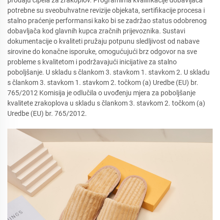
prodaju cipela za zrakoplov. Programima kvalifikacije dobavljača
potrebne su sveobuhvatne revizije objekata, sertifikacije procesa i
stalno praćenje performansi kako bi se zadržao status odobrenog
dobavljača kod glavnih kupca zračnih prijevoznika. Sustavi
dokumentacije o kvaliteti pružaju potpunu sledljivost od nabave
sirovine do konačne isporuke, omogućujući brz odgovor na sve
probleme s kvalitetom i podržavajući inicijative za stalno
poboljšanje. U skladu s člankom 3. stavkom 1. stavkom 2. U skladu
s člankom 3. stavkom 1. stavkom 2. točkom (a) Uredbe (EU) br.
765/2012 Komisija je odlučila o uvođenju mjera za poboljšanje
kvalitete zrakoplova u skladu s člankom 3. stavkom 2. točkom (a)
Uredbe (EU) br. 765/2012.