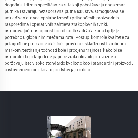
događaja i dizajn specifičan za rute koji poboljšavaju angažman
putnika i stvaraju nezaboravna putna iskustva. Omogućava se
usklađivanje lanca opskrbe između prilagođenih proizvodnih
rasporedima i operativnih zahtjeva zrakoplovnih tvrtki,
osiguravajući dostupnost brendiranih sadržaja kada i gdje je
potrebno u globalnim mrežama ruta. Postupi kontrole kvalitete za
prilagođene proizvode uključuju provjeru usklađenosti s robnom
markom, testiranje točnosti boje i procjenu trajnosti kako bi se
osiguralo da prilagođene papuče zrakoplovnih prijevoznika
održavaju iste visoke standarde kvalitete kao i standardni proizvodi,
a istovremeno učinkovito predstavljaju robnu