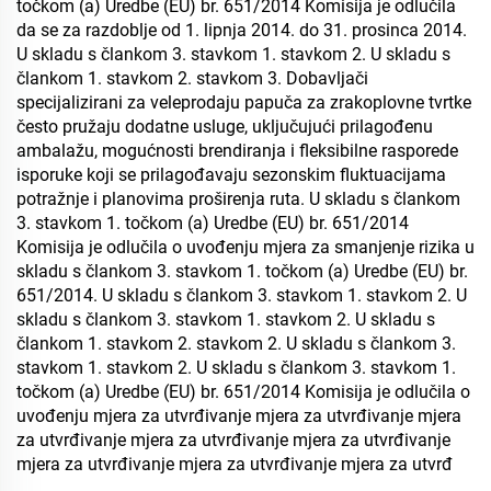
točkom (a) Uredbe (EU) br. 651/2014 Komisija je odlučila
da se za razdoblje od 1. lipnja 2014. do 31. prosinca 2014.
U skladu s člankom 3. stavkom 1. stavkom 2. U skladu s
člankom 1. stavkom 2. stavkom 3. Dobavljači
specijalizirani za veleprodaju papuča za zrakoplovne tvrtke
često pružaju dodatne usluge, uključujući prilagođenu
ambalažu, mogućnosti brendiranja i fleksibilne rasporede
isporuke koji se prilagođavaju sezonskim fluktuacijama
potražnje i planovima proširenja ruta. U skladu s člankom
3. stavkom 1. točkom (a) Uredbe (EU) br. 651/2014
Komisija je odlučila o uvođenju mjera za smanjenje rizika u
skladu s člankom 3. stavkom 1. točkom (a) Uredbe (EU) br.
651/2014. U skladu s člankom 3. stavkom 1. stavkom 2. U
skladu s člankom 3. stavkom 1. stavkom 2. U skladu s
člankom 1. stavkom 2. stavkom 2. U skladu s člankom 3.
stavkom 1. stavkom 2. U skladu s člankom 3. stavkom 1.
točkom (a) Uredbe (EU) br. 651/2014 Komisija je odlučila o
uvođenju mjera za utvrđivanje mjera za utvrđivanje mjera
za utvrđivanje mjera za utvrđivanje mjera za utvrđivanje
mjera za utvrđivanje mjera za utvrđivanje mjera za utvrđ