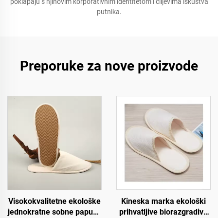
poklapaju s njihovim korporativnim identitetom i ciljevima iskustva
putnika.
Preporuke za nove proizvode
Visokokvalitetne ekološke
Kineska marka ekološki
jednokratne sobne papuče
prihvatljive biorazgradive