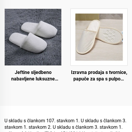
za hotele s mekom
papuče za hotel spa
oblogom za goste
otvorene prednjice s
hotelskih soba
pulpom na đonu,
jednokratne papuče za
zrakoplovstvo
Jeftine sljedbeno
Izravna prodaja s tvornice,
nabavljene luksuzne
papuče za spa s pulpom
papuče za zrakoplovstvo i
na đonu, ekološki
spa, uniseks, jednokratne,
prihvatljive, jednokratne
meke i udobne papuče za
papuče za hotele s
hotelske sobe
personaliziranim
logotipom
U skladu s člankom 107. stavkom 1. U skladu s člankom 3.
stavkom 1. stavkom 2. U skladu s člankom 3. stavkom 1.