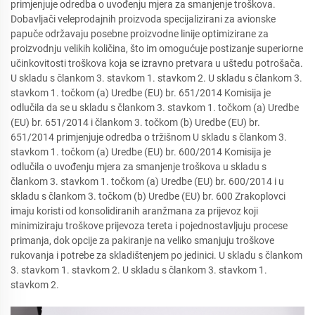
primjenjuje odredba o uvođenju mjera za smanjenje troškova.
Dobavljači veleprodajnih proizvoda specijalizirani za avionske
papuče održavaju posebne proizvodne linije optimizirane za
proizvodnju velikih količina, što im omogućuje postizanje superiorne
učinkovitosti troškova koja se izravno pretvara u uštedu potrošača.
U skladu s člankom 3. stavkom 1. stavkom 2. U skladu s člankom 3.
stavkom 1. točkom (a) Uredbe (EU) br. 651/2014 Komisija je
odlučila da se u skladu s člankom 3. stavkom 1. točkom (a) Uredbe
(EU) br. 651/2014 i člankom 3. točkom (b) Uredbe (EU) br.
651/2014 primjenjuje odredba o tržišnom U skladu s člankom 3.
stavkom 1. točkom (a) Uredbe (EU) br. 600/2014 Komisija je
odlučila o uvođenju mjera za smanjenje troškova u skladu s
člankom 3. stavkom 1. točkom (a) Uredbe (EU) br. 600/2014 i u
skladu s člankom 3. točkom (b) Uredbe (EU) br. 600 Zrakoplovci
imaju koristi od konsolidiranih aranžmana za prijevoz koji
minimiziraju troškove prijevoza tereta i pojednostavljuju procese
primanja, dok opcije za pakiranje na veliko smanjuju troškove
rukovanja i potrebe za skladištenjem po jedinici. U skladu s člankom
3. stavkom 1. stavkom 2. U skladu s člankom 3. stavkom 1.
stavkom 2.