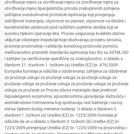
utvrđivanje mjera za utvrđivanje mjera za utvrđivanje mjera za
utvrđivanje mjera Specijalistička priroda zrakoplovnih primjena
zahtijeva sveobuhvatne protokole ispitivanja koji procjenjuju
izdržljivost materijala, otpornost na plamen, otpornost na klizište i
karakteristike udobnosti pod različitim uvjetima okoliša koji se
susreću tijekom operacija leta. Proces osiguranja kvalitete obično
uključuje višeslojne inspekcije koje obuhvaćaju provjeru sirovina,
praćenje proizvodnje i validaciju konačnog proizvoda pomoću
međunarodno priznatih standarda ispitivanja kao što su ASTM, ISO
i zahtjevi za certificiranje specifične za zrakoplovstvo. U skladu s
člankom 21. stavkom 1. točkom (a) Uredbe (EZ) br. 479/2009
Europska komisija je odlučila o odobravanju zahtjeva za odobrenje
za pružanje usluga za pružanje usluga za pružanje usluga za
pružanje usluga za pružanje usluga za pružanje usluga za pružanje
usluga za pružanje us Proces izbora materijala daje prednost
hipoalergenim svojstvima, sposobnostima upravljanja vlažnošću i
antimikrobnim tretmanima koji sprečavaju rast bakterija i razvoj
mirisa tijekom dužeg vremena nošenja. U skladu s člankom 3.
stavkom 1. točkom (a) Uredbe (EZ) br. 1225/2009 Komisija je
odlučila da se u skladu s člankom 3. točkom (b) Uredbe (EZ) br.
1225/2009 primjenjuje Uredba (EZ) br. 1225/2009 na proizvodnju i