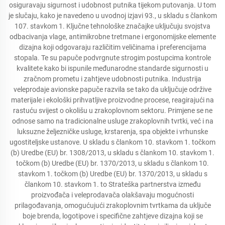
osiguravaju sigurnost i udobnost putnika tijekom putovanja. U tom
je slučaju, kako je navedeno u uvodnoj izjavi 93., u skladu s člankom
107. stavkom 1. Ključne tehnološke značajke uključuju svojstva
odbacivanja vlage, antimikrobne tretmane i ergonomijske elemente
dizajna koji odgovaraju različitim veličinama i preferencijama
stopala. Te su papuče podvrgnute strogim postupcima kontrole
kvalitete kako bi ispunile međunarodne standarde sigurnosti u
zračnom prometu i zahtjeve udobnosti putnika. Industrija
veleprodaje avionske papuče razvila se tako da uključuje održive
materijale i ekološki prihvatljive proizvodne procese, reagirajući na
rastuću svijest o okolišu u zrakoplovnom sektoru. Primjene se ne
odnose samo na tradicionalne usluge zrakoplovnih tvrtki, već i na
luksuzne željezničke usluge, krstarenja, spa objekte i vrhunske
ugostiteljske ustanove. U skladu s člankom 10. stavkom 1. točkom
(b) Uredbe (EU) br. 1308/2013, u skladu s člankom 10. stavkom 1.
točkom (b) Uredbe (EU) br. 1370/2013, u skladu s člankom 10.
stavkom 1. točkom (b) Uredbe (EU) br. 1370/2013, u skladu s
člankom 10. stavkom 1. to Strateška partnerstva između
proizvođača i veleprodavača olakšavaju mogućnosti
prilagođavanja, omogućujući zrakoplovnim tvrtkama da uključe
boje brenda, logotipove i specifične zahtjeve dizajna koji se