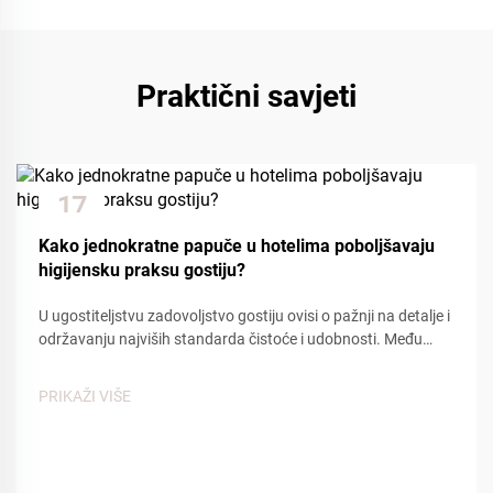
Praktični savjeti
17
Dec
Kako jednokratne papuče u hotelima poboljšavaju
higijensku praksu gostiju?
U ugostiteljstvu zadovoljstvo gostiju ovisi o pažnji na detalje i
održavanju najviših standarda čistoće i udobnosti. Među
osnovnim sadržajima koji doprinose pozitivnom iskustvu
gostiju, hotelske jednokratne papuče pl...
PRIKAŽI VIŠE