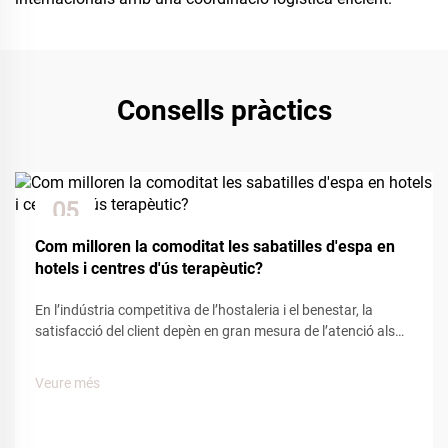
Consells pràctics
05
Dec
Com milloren la comoditat les sabatilles d'espa en
hotels i centres d'ús terapèutic?
En l’indústria competitiva de l’hostaleria i el benestar, la
satisfacció del client depèn en gran mesura de l’atenció als
detalls i les comoditats. Entre els nombrosos elements que
influeixen en l’experiència del client, les sabatilles d’espa
Veure més
tenen un paper clau per crear una sensació de...