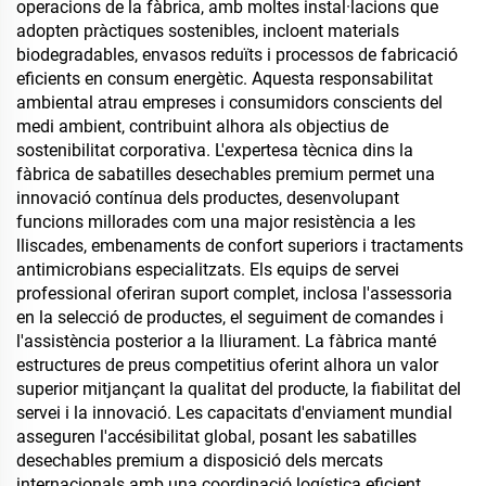
operacions de la fàbrica, amb moltes instal·lacions que
adopten pràctiques sostenibles, incloent materials
biodegradables, envasos reduïts i processos de fabricació
eficients en consum energètic. Aquesta responsabilitat
ambiental atrau empreses i consumidors conscients del
medi ambient, contribuint alhora als objectius de
sostenibilitat corporativa. L'expertesa tècnica dins la
fàbrica de sabatilles desechables premium permet una
innovació contínua dels productes, desenvolupant
funcions millorades com una major resistència a les
lliscades, embenaments de confort superiors i tractaments
antimicrobians especialitzats. Els equips de servei
professional oferiran suport complet, inclosa l'assessoria
en la selecció de productes, el seguiment de comandes i
l'assistència posterior a la lliurament. La fàbrica manté
estructures de preus competitius oferint alhora un valor
superior mitjançant la qualitat del producte, la fiabilitat del
servei i la innovació. Les capacitats d'enviament mundial
asseguren l'accésibilitat global, posant les sabatilles
desechables premium a disposició dels mercats
internacionals amb una coordinació logística eficient.