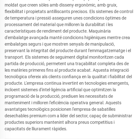
moldat que creen sòles amb disseny ergonòmic, amb gruix,
flexibilitat i propietats antilliscants precisos. Els sistemes de control
de temperatura i pressió asseguren unes condicions òptimes de
processament del material que milloren la durabilitat i les
característiques de rendiment del producte. Maquinària
d'embalatge avançada manté condicions higièniques mentre crea
embalatges segurs i que mostren senyals de manipulació,
preservant la integritat del producte durant l'emmagatzematge i el
transport. Els sistemes de seguiment digital monitoritzen cada
partida de producció, permetent una traçabilitat completa des de
les matèries primeres fins al producte acabat. Aquesta integració
tecnològica ofereix als clients confiança en la qualitat i fiabilitat del
producte. L'empresa continua invertint en tecnologies emergents,
incloent sistemes d'intel·ligència artificial que optimitzen la
programació de la producció, prediuen les necessitats de
manteniment i milloren l'eficiència operativa general. Aquests
avantatges tecnològics posicionen l'empresa de sabatilles
desechables premium com a líder del sector, capaç de subministrar
productes superiors mantenint alhora preus competitius i
capacitats de lliurament ràpides.