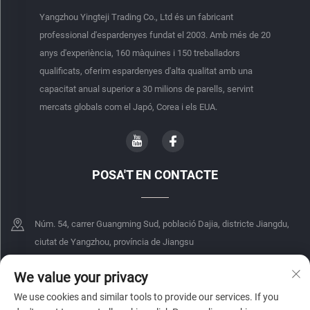
Yangzhou Yingteji Trading Co., Ltd és un fabricant
professional d'espardenyes fundat el 2003. Amb més de 20
anys d'experiència, 160 màquines i 150 treballadors
qualificats, oferim espardenyes d'alta qualitat amb una
capacitat anual superior a 30 milions de parells, servint
mercats globals com el Japó, Corea i els EUA.
POSA'T EN CONTACTE
Núm. 54, carrer Guangming Sud, població Dajia, districte Jiangdu,
ciutat de Yangzhou, província de Jiangsu
+86-18068849339
We value your privacy
We use cookies and similar tools to provide our services. If you
[email protected]