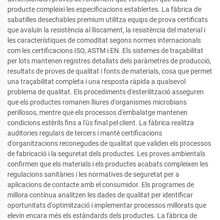
producte compleixi les especificacions establertes. La fàbrica de
sabatilles desechables premium utilitza equips de prova certificats
que avaluïn la resistència al lliscament, la resistència del material i
les característiques de comoditat segons normes internacionals
com les certificacions ISO, ASTM i EN. Els sistemes de traçabilitat
per lots mantenen registres detallats dels paràmetres de producció,
resultats de proves de qualitat i fonts de materials, cosa que permet
una traçabilitat completa i una resposta ràpida a qualsevol
problema de qualitat. Els procediments d'esterilització asseguren
que els productes romanen lliures d'organismes microbians
perillosos, mentre que els processos d'embalatge mantenen
condicions estèrils fins a l'ús final pel client. La fàbrica realitza
auditories regulars de tercers i manté certificacions
d'organitzacions reconegudes de qualitat que validen els processos
de fabricació i la seguretat dels productes. Les proves ambientals
confirmen que els materials i els productes acabats compleixen les
regulacions sanitàries i les normatives de seguretat per a
aplicacions de contacte amb el consumidor. Els programes de
millora contínua analitzen les dades de qualitat per identificar
oportunitats d'optimització i implementar processos millorats que
elevin encara més els estàndards dels productes. La fàbrica de