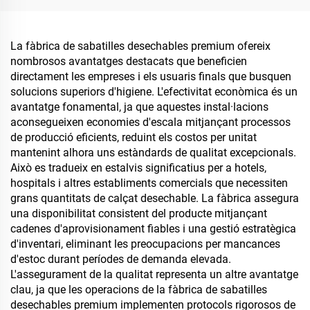
d'hotel i aerolínia
la venda
La fàbrica de sabatilles desechables premium ofereix
nombrosos avantatges destacats que beneficien
directament les empreses i els usuaris finals que busquen
solucions superiors d'higiene. L'efectivitat econòmica és un
avantatge fonamental, ja que aquestes instal·lacions
aconsegueixen economies d'escala mitjançant processos
de producció eficients, reduint els costos per unitat
mantenint alhora uns estàndards de qualitat excepcionals.
Això es tradueix en estalvis significatius per a hotels,
hospitals i altres establiments comercials que necessiten
grans quantitats de calçat desechable. La fàbrica assegura
una disponibilitat consistent del producte mitjançant
cadenes d'aprovisionament fiables i una gestió estratègica
d'inventari, eliminant les preocupacions per mancances
d'estoc durant períodes de demanda elevada.
L'assegurament de la qualitat representa un altre avantatge
clau, ja que les operacions de la fàbrica de sabatilles
desechables premium implementen protocols rigorosos de