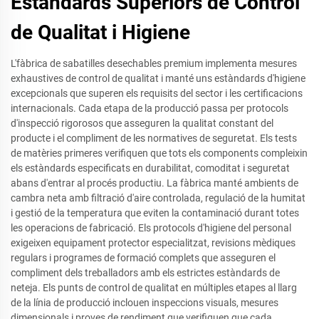
Estàndards Superiors de Control
de Qualitat i Higiene
L'fàbrica de sabatilles desechables premium implementa mesures
exhaustives de control de qualitat i manté uns estàndards d'higiene
excepcionals que superen els requisits del sector i les certificacions
internacionals. Cada etapa de la producció passa per protocols
d'inspecció rigorosos que asseguren la qualitat constant del
producte i el compliment de les normatives de seguretat. Els tests
de matèries primeres verifiquen que tots els components compleixin
els estàndards especificats en durabilitat, comoditat i seguretat
abans d'entrar al procés productiu. La fàbrica manté ambients de
cambra neta amb filtració d'aire controlada, regulació de la humitat
i gestió de la temperatura que eviten la contaminació durant totes
les operacions de fabricació. Els protocols d'higiene del personal
exigeixen equipament protector especialitzat, revisions mèdiques
regulars i programes de formació complets que asseguren el
compliment dels treballadors amb els estrictes estàndards de
neteja. Els punts de control de qualitat en múltiples etapes al llarg
de la línia de producció inclouen inspeccions visuals, mesures
dimensionals i proves de rendiment que verifiquen que cada