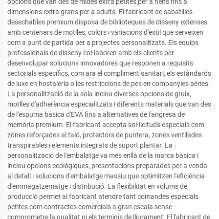
opcions que van des de mides extra petites per a nens fins a
dimensions extra grans per a adults. El fabricant de sabatilles
desechables premium disposa de biblioteques de disseny extenses
amb centenars de motlles, colors i variacions d'estil que serveixen
com a punt de partida per a projectes personalitzats. Els equips
professionals de disseny col·laboren amb els clients per
desenvolupar solucions innovadores que responen a requisits
sectorials específics, com ara el compliment sanitari, els estàndards
de luxe en hostaleria o les restriccions de pes en companyies aèries.
La personalització de la sola inclou diverses opcions de gruix,
motlles d'adherència especialitzats i diferents materials que van des
de l'espuma bàsica d'EVA fins a alternatives de fangresa de
memòria premium. El fabricant accepta sol·licituds especials com
zones reforçades al taló, protectors de puntera, zones ventilades
transpirables i elements integrats de suport plantar. La
personalització de l'embalatge va més enllà de la marca bàsica i
inclou opcions ecològiques, presentacions preparades per a venda
al detall i solucions d'embalatge massiu que optimitzen l'eficiència
d'emmagatzematge i distribució. La flexibilitat en volums de
producció permet al fabricant atendre tant comandes especials
petites com contractes comercials a gran escala sense
comprometre la qualitat ni els terminis de lliurament. El fabricant de