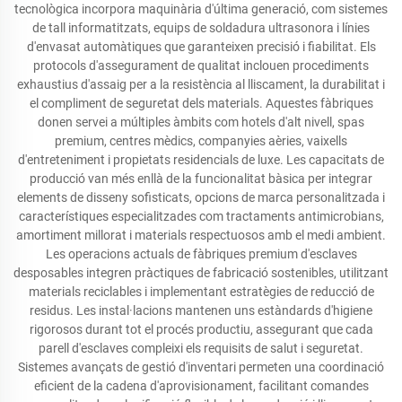
tecnològica incorpora maquinària d'última generació, com sistemes
de tall informatitzats, equips de soldadura ultrasonora i línies
d'envasat automàtiques que garanteixen precisió i fiabilitat. Els
protocols d'assegurament de qualitat inclouen procediments
exhaustius d'assaig per a la resistència al lliscament, la durabilitat i
el compliment de seguretat dels materials. Aquestes fàbriques
donen servei a múltiples àmbits com hotels d'alt nivell, spas
premium, centres mèdics, companyies aèries, vaixells
d'entreteniment i propietats residencials de luxe. Les capacitats de
producció van més enllà de la funcionalitat bàsica per integrar
elements de disseny sofisticats, opcions de marca personalitzada i
característiques especialitzades com tractaments antimicrobians,
amortiment millorat i materials respectuosos amb el medi ambient.
Les operacions actuals de fàbriques premium d'esclaves
desposables integren pràctiques de fabricació sostenibles, utilitzant
materials reciclables i implementant estratègies de reducció de
residus. Les instal·lacions mantenen uns estàndards d'higiene
rigorosos durant tot el procés productiu, assegurant que cada
parell d'esclaves compleixi els requisits de salut i seguretat.
Sistemes avançats de gestió d'inventari permeten una coordinació
eficient de la cadena d'aprovisionament, facilitant comandes