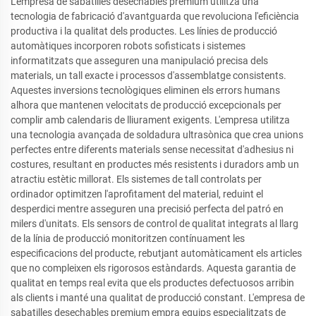
L'empresa de sabatilles desechables premium utilitza una
tecnologia de fabricació d'avantguarda que revoluciona l'eficiència
productiva i la qualitat dels productes. Les línies de producció
automàtiques incorporen robots sofisticats i sistemes
informatitzats que asseguren una manipulació precisa dels
materials, un tall exacte i processos d'assemblatge consistents.
Aquestes inversions tecnològiques eliminen els errors humans
alhora que mantenen velocitats de producció excepcionals per
complir amb calendaris de lliurament exigents. L'empresa utilitza
una tecnologia avançada de soldadura ultrasònica que crea unions
perfectes entre diferents materials sense necessitat d'adhesius ni
costures, resultant en productes més resistents i duradors amb un
atractiu estètic millorat. Els sistemes de tall controlats per
ordinador optimitzen l'aprofitament del material, reduint el
desperdici mentre asseguren una precisió perfecta del patró en
milers d'unitats. Els sensors de control de qualitat integrats al llarg
de la línia de producció monitoritzen contínuament les
especificacions del producte, rebutjant automàticament els articles
que no compleixen els rigorosos estàndards. Aquesta garantia de
qualitat en temps real evita que els productes defectuosos arribin
als clients i manté una qualitat de producció constant. L'empresa de
sabatilles desechables premium empra equips especialitzats de