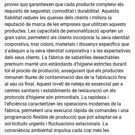
proves que garanteixen que cada producte compleixi els
requisits de seguretat, comoditat i durabilitat. Aquesta
fiabilitat redueix les queixes dels clients i millora la
reputació de marca de les empreses que utilitzen aquests
productes. Les capacitats de personalització aporten un
gran valor, permetent als clients incorporar la seva identitat
corporativa, triar colors, materials i dissenys específics que
s'adequin a la seva identitat corporativa i a les expectatives
dels seus clients. La fàbrica de sabatilles desechables
premium manté uns estàndards d'higiene estrictes durant
tot el procés de producció, assegurant que els productes
romanen lliures de contaminació des de la fabricació fins
al seu ús final. Aquest nivell de neteja és essencial per a
centres sanitaris i establiments de restauració on els
protocols d'higiene són primordials. La rapidesa i
l'eficiència caracteritzen les operacions modernes de la
fàbrica, permetent una execució ràpida de comandes i una
programació flexible de producció que pot adaptar-se a
sol·licituds urgents i fluctuacions estacionals. La
consciència ambiental impulsa cada cop més les