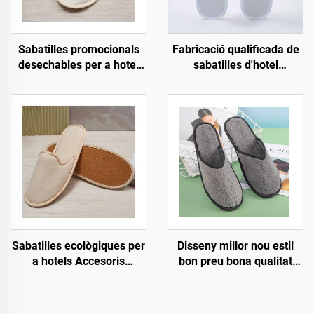
Sabatilles promocionals
Fabricació qualificada de
desechables per a hotel
sabatilles d'hotel
ecològiques per a venda al
ecològiques
por major, sabatilles
biodegradables, sabatilles
d'hotel per a passatgers
obertes transpirables per
de companyies aèries
a hotel i companyies
aèries
Disseny millor nou estil
Sabatilles ecològiques per
bon preu bona qualitat
a hotels Accesoris
requisits estrictes de
Sabatilles per a convidats
procés ajust còmode
OEM Sabatilles
sabatilles desechables
desechables per a hotel a