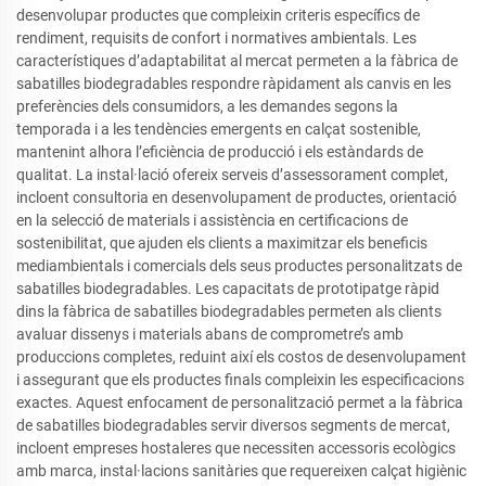
desenvolupar productes que compleixin criteris específics de
rendiment, requisits de confort i normatives ambientals. Les
característiques d’adaptabilitat al mercat permeten a la fàbrica de
sabatilles biodegradables respondre ràpidament als canvis en les
preferències dels consumidors, a les demandes segons la
temporada i a les tendències emergents en calçat sostenible,
mantenint alhora l’eficiència de producció i els estàndards de
qualitat. La instal·lació ofereix serveis d’assessorament complet,
incloent consultoria en desenvolupament de productes, orientació
en la selecció de materials i assistència en certificacions de
sostenibilitat, que ajuden els clients a maximitzar els beneficis
mediambientals i comercials dels seus productes personalitzats de
sabatilles biodegradables. Les capacitats de prototipatge ràpid
dins la fàbrica de sabatilles biodegradables permeten als clients
avaluar dissenys i materials abans de comprometre’s amb
produccions completes, reduint així els costos de desenvolupament
i assegurant que els productes finals compleixin les especificacions
exactes. Aquest enfocament de personalització permet a la fàbrica
de sabatilles biodegradables servir diversos segments de mercat,
incloent empreses hostaleres que necessiten accessoris ecològics
amb marca, instal·lacions sanitàries que requereixen calçat higiènic