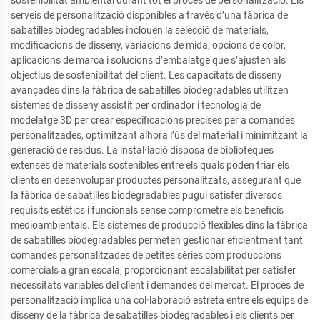
serveis de personalització disponibles a través d’una fàbrica de
sabatilles biodegradables inclouen la selecció de materials,
modificacions de disseny, variacions de mida, opcions de color,
aplicacions de marca i solucions d’embalatge que s’ajusten als
objectius de sostenibilitat del client. Les capacitats de disseny
avançades dins la fàbrica de sabatilles biodegradables utilitzen
sistemes de disseny assistit per ordinador i tecnologia de
modelatge 3D per crear especificacions precises per a comandes
personalitzades, optimitzant alhora l’ús del material i minimitzant la
generació de residus. La instal·lació disposa de biblioteques
extenses de materials sostenibles entre els quals poden triar els
clients en desenvolupar productes personalitzats, assegurant que
la fàbrica de sabatilles biodegradables pugui satisfer diversos
requisits estètics i funcionals sense comprometre els beneficis
medioambientals. Els sistemes de producció flexibles dins la fàbrica
de sabatilles biodegradables permeten gestionar eficientment tant
comandes personalitzades de petites sèries com produccions
comercials a gran escala, proporcionant escalabilitat per satisfer
necessitats variables del client i demandes del mercat. El procés de
personalització implica una col·laboració estreta entre els equips de
disseny de la fàbrica de sabatilles biodegradables i els clients per