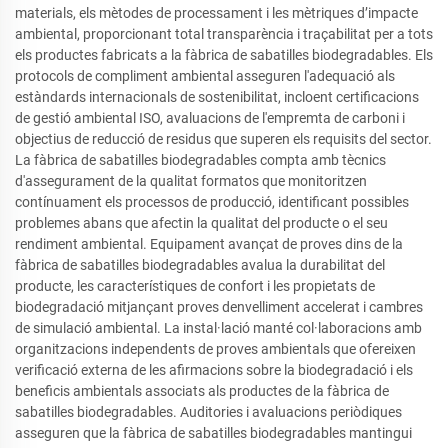
materials, els mètodes de processament i les mètriques d’impacte
ambiental, proporcionant total transparència i traçabilitat per a tots
els productes fabricats a la fàbrica de sabatilles biodegradables. Els
protocols de compliment ambiental asseguren l'adequació als
estàndards internacionals de sostenibilitat, incloent certificacions
de gestió ambiental ISO, avaluacions de l'empremta de carboni i
objectius de reducció de residus que superen els requisits del sector.
La fàbrica de sabatilles biodegradables compta amb tècnics
d'assegurament de la qualitat formatos que monitoritzen
contínuament els processos de producció, identificant possibles
problemes abans que afectin la qualitat del producte o el seu
rendiment ambiental. Equipament avançat de proves dins de la
fàbrica de sabatilles biodegradables avalua la durabilitat del
producte, les característiques de confort i les propietats de
biodegradació mitjançant proves denvelliment accelerat i cambres
de simulació ambiental. La instal·lació manté col·laboracions amb
organitzacions independents de proves ambientals que ofereixen
verificació externa de les afirmacions sobre la biodegradació i els
beneficis ambientals associats als productes de la fàbrica de
sabatilles biodegradables. Auditories i avaluacions periòdiques
asseguren que la fàbrica de sabatilles biodegradables mantingui