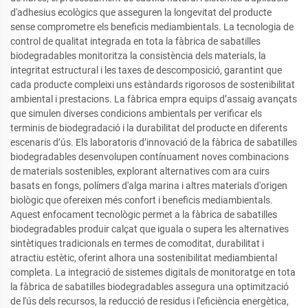
d'adhesius ecològics que asseguren la longevitat del producte
sense comprometre els beneficis mediambientals. La tecnologia de
control de qualitat integrada en tota la fàbrica de sabatilles
biodegradables monitoritza la consistència dels materials, la
integritat estructural i les taxes de descomposició, garantint que
cada producte compleixi uns estàndards rigorosos de sostenibilitat
ambiental i prestacions. La fàbrica empra equips d’assaig avançats
que simulen diverses condicions ambientals per verificar els
terminis de biodegradació i la durabilitat del producte en diferents
escenaris d’ús. Els laboratoris d’innovació de la fàbrica de sabatilles
biodegradables desenvolupen contínuament noves combinacions
de materials sostenibles, explorant alternatives com ara cuirs
basats en fongs, polímers d'alga marina i altres materials d'origen
biològic que ofereixen més confort i beneficis mediambientals.
Aquest enfocament tecnològic permet a la fàbrica de sabatilles
biodegradables produir calçat que iguala o supera les alternatives
sintètiques tradicionals en termes de comoditat, durabilitat i
atractiu estètic, oferint alhora una sostenibilitat mediambiental
completa. La integració de sistemes digitals de monitoratge en tota
la fàbrica de sabatilles biodegradables assegura una optimització
de l'ús dels recursos, la reducció de residus i l'eficiència energètica,