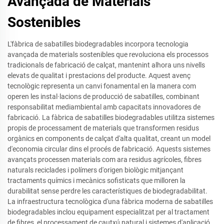
Avançada de Materials
Sostenibles
L'fàbrica de sabatilles biodegradables incorpora tecnologia
avançada de materials sostenibles que revoluciona els processos
tradicionals de fabricació de calçat, mantenint alhora uns nivells
elevats de qualitat i prestacions del producte. Aquest avenç
tecnològic representa un canvi fonamental en la manera com
operen les instal·lacions de producció de sabatilles, combinant
responsabilitat mediambiental amb capacitats innovadores de
fabricació. La fàbrica de sabatilles biodegradables utilitza sistemes
propis de processament de materials que transformen residus
orgànics en components de calçat d'alta qualitat, creant un model
d'economia circular dins el procés de fabricació. Aquests sistemes
avançats processen materials com ara residus agrícoles, fibres
naturals reciclades i polímers d'origen biològic mitjançant
tractaments químics i mecànics sofisticats que milloren la
durabilitat sense perdre les característiques de biodegradabilitat.
La infraestructura tecnològica d'una fàbrica moderna de sabatilles
biodegradables inclou equipament especialitzat per al tractament
de fibres, el processament de cautxú natural i sistemes d'aplicació