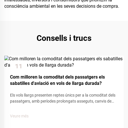
consciència ambiental en les seves decisions de compra.
Consells i trucs
11
Dec
Com milloren la comoditat dels passatgers els
sabatilles d'aviació en vols de llarga durada?
Els vols llargs presenten reptes únics per a la comoditat dels
passatgers, amb períodes prolongats asseguts, canvis de
pressió a la cabina i mobilitat limitada que afecten el
benestar del viatger. Entre les diverses comoditats
Veure més
proporcionades per les companyies aèries, les sabatilles
d'aviació...