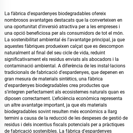
aèries
La fàbrica d'espardenyes biodegradables ofereix
nombrosos avantatges destacats que la converteixen en
una oportunitat d'inversió atractiva per a les empreses i
una opció beneficiosa per als consumidors de tot el món.
La sostenibilitat ambiental és l'avantatge principal, ja que
aquestes fàbriques produeixen calçat que es descompon
naturalment al final del seu cicle de vida, reduint
significativament els residus enviats als abocadors i la
contaminació ambiental. A diferència de les instal·lacions
tradicionals de fabricació d'espardenyes, que depenen en
gran mesura de materials sintètics, una fàbrica
d'espardenyes biodegradables crea productes que
s'integren perfectament als ecosistemes naturals quan es
diposen correctament. L'eficiència econòmica representa
un altre avantatge important, ja que els materials
biodegradables sovint resulten més econòmics a llarg
termini a causa de la reducció de les despeses de gestió de
residus i dels incentius fiscals potencials per a pràctiques
de fabricació sostenibles. La fàbrica d'espardenyes