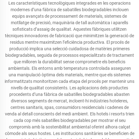
Les característiques tecnològiques integrades en les operacions
modernes d’una fàbrica de sabatilles biodegradables inclouen
equips avançats de processament de materials, sistemes de
motllatge de precisió, maquinària de tall automàtica i aparells
sofisticats d’assaig de qualitat. Aquestes fàbriques utilitzen
tècniques innovadores de fabricació que minimitzen la generació de
residus mentre maximitzen l’eficiència productiva. El procés de
producció implica una selecció cuidadosa de matèries primeres
biodegradables, seguida de processos especialitzats de tractament
que milloren la durabilitat sense comprometre els beneficis
ambientals. Els entorns amb temperatura controlada asseguren
una manipulació òptima dels materials, mentre que els sistemes
informatitzats monitoritzen cada etapa del procés per mantenir uns
nivells de qualitat consistents. Les aplicacions dels productes
procedents d’una fàbrica de sabatilles biodegradables abasten
diversos segments de mercat, incloent-hi indústries hoteleres,
centres sanitaris, spas, consumidors residencials i cadenes de
venda al detall conscients del medi ambient. Els hotels i resorts trien
cada cop més sabatilles biodegradables per mostrar el seu
compromís amb la sostenibilitat ambiental oferint alhora calçat
còmode als seus hostes. Les institucions sanitàries se beneficien de