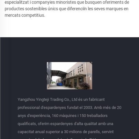
especialitzat i companyies minoristes que busquen oferiments de
productes sostenibles únics que diferenciïn les seves marques en
mercats competitius.
Yangzhou Yingteji Trading Co., Ltd és un fabricant
professional d'espardenyes fundat el 2003. Amb més de 20
anys d'experiència, 160 màquines i 150 treballadors
qualificats, oferim espardenyes d'alta qualitat amb una
capacitat anual superior a 30 milions de parells, servint