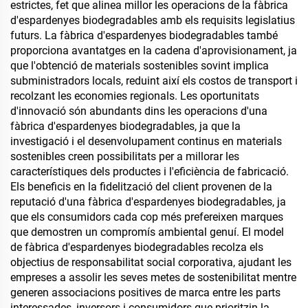
estrictes, fet que alinea millor les operacions de la fàbrica
d'espardenyes biodegradables amb els requisits legislatius
futurs. La fàbrica d'espardenyes biodegradables també
proporciona avantatges en la cadena d'aprovisionament, ja
que l'obtenció de materials sostenibles sovint implica
subministradors locals, reduint així els costos de transport i
recolzant les economies regionals. Les oportunitats
d'innovació són abundants dins les operacions d'una
fàbrica d'espardenyes biodegradables, ja que la
investigació i el desenvolupament continus en materials
sostenibles creen possibilitats per a millorar les
característiques dels productes i l'eficiència de fabricació.
Els beneficis en la fidelització del client provenen de la
reputació d'una fàbrica d'espardenyes biodegradables, ja
que els consumidors cada cop més prefereixen marques
que demostren un compromís ambiental genuí. El model
de fàbrica d'espardenyes biodegradables recolza els
objectius de responsabilitat social corporativa, ajudant les
empreses a assolir les seves metes de sostenibilitat mentre
generen associacions positives de marca entre les parts
interessades, inversors i consumidors que prioritzin la