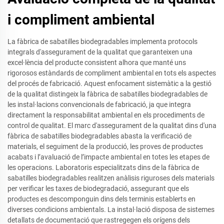
i compliment ambiental
La fàbrica de sabatilles biodegradables implementa protocols
integrals d'assegurament de la qualitat que garanteixen una
excel·lència del producte consistent alhora que manté uns
rigorosos estàndards de compliment ambiental en tots els aspectes
del procés de fabricació. Aquest enfocament sistemàtic a la gestió
de la qualitat distingeix la fàbrica de sabatilles biodegradables de
les instal·lacions convencionals de fabricació, ja que integra
directament la responsabilitat ambiental en els procediments de
control de qualitat. El marc d'assegurament de la qualitat dins d'una
fàbrica de sabatilles biodegradables abasta la verificació de
materials, el seguiment de la producció, les proves de productes
acabats i l’avaluació de l’impacte ambiental en totes les etapes de
les operacions. Laboratoris especialitzats dins de la fàbrica de
sabatilles biodegradables realitzen anàlisis riguroses dels materials
per verificar les taxes de biodegradació, assegurant que els
productes es descomponguin dins dels terminis establerts en
diverses condicions ambientals. La instal·lació disposa de sistemes
detallats de documentació que rastregegen els orígens dels