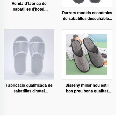
Venda d'fàbrica de
sabatilles d'hotel,
Darrers models econòmics
esfereïdores i de
de sabatilles desechables
companyies aèries de
personalitzades per a
vellut de coral de qualitat
hotel, esfereïdor i
elevada amb logotip
companyies aèries,
personalitzat
sabatilles biodegradables
per a homes i dones,
fabricant amb venda al por
major
Disseny millor nou estil
Fabricació qualificada de
bon preu bona qualitat
sabatilles d'hotel
requisits estrictes de
ecològiques
procés ajust còmode
biodegradables, sabatilles
sabatilles desechables
obertes transpirables per
d'hotel i aerolínia
a hotel i companyies