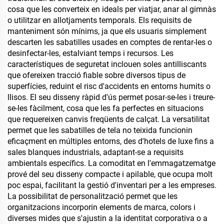
cosa que les converteix en ideals per viatjar, anar al gimnàs
o utilitzar en allotjaments temporals. Els requisits de
manteniment són mínims, ja que els usuaris simplement
descarten les sabatilles usades en comptes de rentar-les o
desinfectar-les, estalviant temps i recursos. Les
característiques de seguretat inclouen soles antilliscants
que ofereixen tracció fiable sobre diversos tipus de
superfícies, reduint el risc d'accidents en entorns humits o
llisos. El seu disseny ràpid d'ús permet posar-se-les i treure-
se-les fàcilment, cosa que les fa perfectes en situacions
que requereixen canvis freqüents de calçat. La versatilitat
permet que les sabatilles de tela no teixida funcionin
eficaçment en múltiples entorns, des d'hotels de luxe fins a
sales blanques industrials, adaptant-se a requisits
ambientals específics. La comoditat en l'emmagatzematge
prové del seu disseny compacte i apilable, que ocupa molt
poc espai, facilitant la gestió d'inventari per a les empreses.
La possibilitat de personalització permet que les
organitzacions incorporin elements de marca, colors i
diverses mides que s'ajustin a la identitat corporativa o a