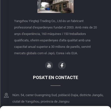
Yangzhou Yingteji Trading Co., Ltd és un fabricant
professional d'espardenyes fundat el 2003. Amb més de 20
anys d'experiència, 160 màquines i 150 treballadors
qualificats, oferim espardenyes d'alta qualitat amb una
capacitat anual superior a 30 milions de parells, servint
mercats globals com el Japó, Corea i els EUA.
POSA'T EN CONTACTE
Núm. 54, carrer Guangming Sud, població Dajia, districte Jiangdu,
ciutat de Yangzhou, província de Jiangsu