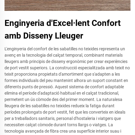
Enginyeria d'Excel·lent Confort
amb Disseny Lleuger
L'enginyeria del confort de les sabatilles no teixides representa un
avenç en la tecnologia del calçat temporal, combinant materials
lleugers amb principis de disseny ergonòmic per crear experiències
de port vestit superiors. La construcció especialitzada amb teixit no
teixit proporciona propietats d'amortiment que s'adapten a les
formes individuals del peu mantenint alhora un suport constant en
diferents punts de pressió. Aquest sistema de confort adaptable
elimina el període d'adaptació habitual en el calçat tradicional,
permetent un ús còmode des del primer moment. La naturalesa
lleugera de les sabatilles no teixides redueix la fatiga durant
períodes prolongats de port vestit, fet que les converteix en ideals
per a treballadors sanitaris, personal d'hostaleria i viatgers que
necessiten calçat còmode durant torns llargs o viatges. La
tecnologia avançada de fibra crea una superfície interior suau i