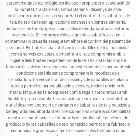
característiques tecnològiques inclouen propietats d’evacuació de
la humitat, tractaments antibacterians i dissenys de sola
antilliscants que milloren la seguretat i el confort. Les sabatilles de
tela no teixida tenen aplicacions extenses en centres sanitaris,
indústries de l’hostatgeria, spas, sales netes, laboratoris i entorns
residencials. En entorns mèdics, aquestes sabatilles eviten la
contaminació creuada assegurant alhora el confort del pacient i del
personal. Els hotels i spas utilitzen les sabatilles de tela no teixida
com a serveis exclusius, demostrant el seu compromís amb la
higiene dels hostes i experiències de luxe. Les instal·lacions de
fabricació i sales netes depenen d’aquestes sabatilles per mantenir
condicions estèrils sense comprometre la mobilitat dels
treballadors. La versatilitat dels dissenys de sabatilles de tela no
teixida permet la personalització en colors, mides i opcions de
marca, fet que les fa adequades com a regals corporatius i amb
finalitats promocionals. Les consideracions mediambientals han
dut al desenvolupament de variants de sabatilles de tela no teixida
biodegradables, abordant les preocupacions sobre la sostenibilitat
mentre es mantenen els estàndards de rendiment. L'eficiència de
producció de les sabatilles de tela no teixida permet una fabricació
econòmica a gran escala, fent-les accessibles tant per a usos