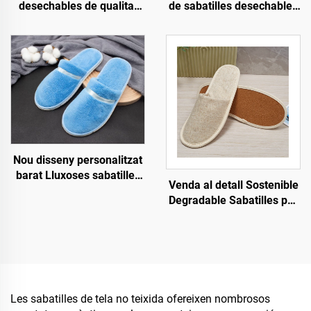
desechables de qualitat
de sabatilles desechables
elevada ecològiques amb
personalitzades per a
forro tou per a convidats
hotel, esfereïdor i
per a habitacions d'hotel
companyies aèries,
sabatilles biodegradables
per a homes i dones,
fabricant amb venda al por
major
Nou disseny personalitzat
barat Lluxoses sabatilles
Venda al detall Sostenible
desechables per a
Degradable Sabatilles per
habitacions d'hotel i spa
a Hotel i Companyies
per a línies aèries i hotels
Aèries Sabatilles
ecològiques Sabatilles de
cotó i llenç per a homes i
dones
Les sabatilles de tela no teixida ofereixen nombrosos