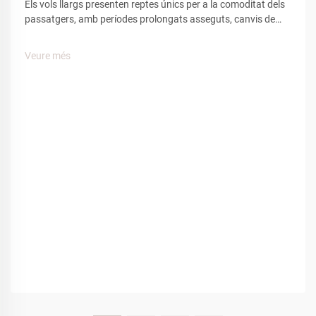
Els vols llargs presenten reptes únics per a la comoditat dels
passatgers, amb períodes prolongats asseguts, canvis de
pressió a la cabina i mobilitat limitada que afecten el
benestar del viatger. Entre les diverses comoditats
Veure més
proporcionades per les companyies aèries, les sabatilles
d'aviació...