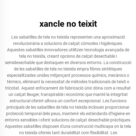
xancle no teixit
Les sabatilles de tela no teixida representen una aproximació
revolucionària a solucions de calçat còmodes i higièniques.
Aquestes sabatilles innovadores utilitzen tecnologia avançada de
tela no teixida, creant opcions de calçat desechable i
semidesechable que destaquen en diversos entorns. La construcció
de les sabatilles de tela no teixida empra fibres sintètiques
especialitzades unides mitjançant processos químics, mecànics o
tèrmics, eliminant la necessitat de mètodes tradicionals de teixit o
tricotat. Aquest enfocament de fabricació únic dóna com a resultat
un calçat lleuger, transpirable i econòmic que manté la integritat
estructural oferint alhora un confort excepcional. Les funcions
principals de les sabatilles de tela no teixida inclouen proporcionar
protecció temporal dels peus, mantenir els estàndards d'higiene en
entorns sensibles i oferir solucions de calçat desechable pràctiques.
Aquestes sabatilles disposen d'una construcció multicapa on la tela
no teixida ofereix tant durabilitat com flexibilitat. Les