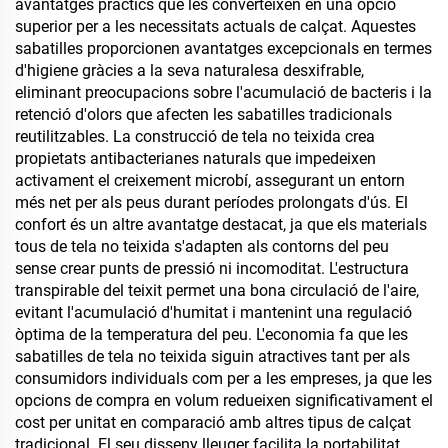
avantatges pràctics que les converteixen en una opció
superior per a les necessitats actuals de calçat. Aquestes
sabatilles proporcionen avantatges excepcionals en termes
d'higiene gràcies a la seva naturalesa desxifrable,
eliminant preocupacions sobre l'acumulació de bacteris i la
retenció d'olors que afecten les sabatilles tradicionals
reutilitzables. La construcció de tela no teixida crea
propietats antibacterianes naturals que impedeixen
activament el creixement microbí, assegurant un entorn
més net per als peus durant períodes prolongats d'ús. El
confort és un altre avantatge destacat, ja que els materials
tous de tela no teixida s'adapten als contorns del peu
sense crear punts de pressió ni incomoditat. L'estructura
transpirable del teixit permet una bona circulació de l'aire,
evitant l'acumulació d'humitat i mantenint una regulació
òptima de la temperatura del peu. L'economia fa que les
sabatilles de tela no teixida siguin atractives tant per als
consumidors individuals com per a les empreses, ja que les
opcions de compra en volum redueixen significativament el
cost per unitat en comparació amb altres tipus de calçat
tradicional. El seu disseny lleuger facilita la portabilitat,