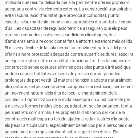
molsuda que resulta delicada per a la pell mentre ofereix protecció
adequada contra els elements externs. La construcció transpirable
evita l'acumulació d'humitat que provoca incomoditat, punts
calents i olor, mantenint condicions agradables durant tot el temps
d'ús. Les capacitats de regulació tèrmica asseguren que els peus
romanen còmodes en diverses condicions climàtiques, des
d'ambients amb aire condicionat fins a entorns exteriors més càlids.
El disseny flexible de la sola permet un moviment natural del peu
oferint alhora protecció adequada contra superfícies dures, assolint
un equilibri òptim entre comoditat i funcionalitat. Les tècniques de
construcció sense costures eliminen possibles punts d'irritació que
podrien causar butllofes o úlceres de pressió durant períodes
prolongats de port vestit. El material no teixit s'adapta naturalment
als contorns del peu sense crear compressió ni restricció, permetent
un moviment natural dels dits del peu i el manteniment de la
circulació. L'optimització de la mida assegura un ajust correcte per
a diverses formes i mides de peus, adaptant-se còmodament tant a
peus estrets com amplis. Les propietats d'absorció del xoc de la
construcció multicapa no teixida ajuden a reduir l'estrès d'impacte
als peus i articulacions, especialment beneficiós per a persones que
passen molt de temps caminant sobre superfícies dures. Els