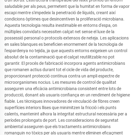
saludable per als peus, permetent que la humitat en forma de vapor
escapi mentre s'impedeix la penetració de líquids, creant així
condicions òptimes que desincentiven la proliferació microbiana.
Aquesta tecnologia resulta inestimable en entorns d'espa, on
múltiples convidats necessiten calçat net sense el luxe de la
possessió personal o protocols extensos de neteja. Les aplicacions
en sales blanques es beneficien enormement de la tecnologia de
l'espardenya no tejida, ja que aquests entorns exigeixen un control
absolut de la contaminació que el calçat reutilitzable no pot
garantir. El procés de fabricació incorpora agents antimicrobians
que romanen actius durant tot el cicle de vida del producte,
proporcionant protecció contínua contra un ampli espectre de
microorganismes nocius. Les mesures de control de qualitat
asseguren una eficàcia antimicrobiana consistent entre lots de
producció, donant als usuaris confiança en un rendiment de higiene
fiable. Les tècniques innovadores de vinculació de fibres creen
superfícies interiors llises que minimitzen la fricció i els punts
calents, mantenint alhora la integritat estructural necessària per a
períodes prolongats de port. Les consideracions de seguretat
ambiental asseguren que els tractaments antimicrobians
romanguin no tòxics per als usuaris mentre eliminen eficaçment