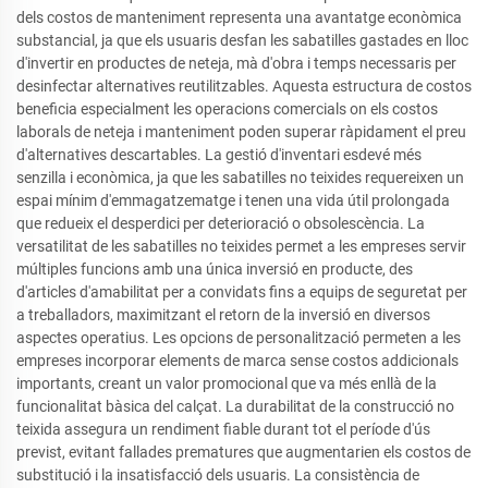
dels costos de manteniment representa una avantatge econòmica
substancial, ja que els usuaris desfan les sabatilles gastades en lloc
d'invertir en productes de neteja, mà d'obra i temps necessaris per
desinfectar alternatives reutilitzables. Aquesta estructura de costos
beneficia especialment les operacions comercials on els costos
laborals de neteja i manteniment poden superar ràpidament el preu
d'alternatives descartables. La gestió d'inventari esdevé més
senzilla i econòmica, ja que les sabatilles no teixides requereixen un
espai mínim d'emmagatzematge i tenen una vida útil prolongada
que redueix el desperdici per deterioració o obsolescència. La
versatilitat de les sabatilles no teixides permet a les empreses servir
múltiples funcions amb una única inversió en producte, des
d'articles d'amabilitat per a convidats fins a equips de seguretat per
a treballadors, maximitzant el retorn de la inversió en diversos
aspectes operatius. Les opcions de personalització permeten a les
empreses incorporar elements de marca sense costos addicionals
importants, creant un valor promocional que va més enllà de la
funcionalitat bàsica del calçat. La durabilitat de la construcció no
teixida assegura un rendiment fiable durant tot el període d'ús
previst, evitant fallades prematures que augmentarien els costos de
substitució i la insatisfacció dels usuaris. La consistència de