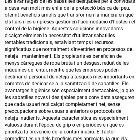
Les avantatges de les sabatilles desitjables per a convidats
a casa van molt més enllà de la protecció bàsica del peu,
oferint beneficis amplis que transformen la manera en què
els llars i les empreses gestionen l’acomodació d’hostes i el
control de la higiene. Aquestes solucions innovadores
d'calçat eliminen la necessitat d'utilitzar sabatilles
rentables tradicionals, estalviant temps i recursos
significatius que normalment s'invertirien en processos de
neteja i manteniment. Els propietaris es beneficien de
menys càrregues de roba bruta i un desgast reduït de les
màquines de rentar, mentre que les empreses poden
destinar el personal de neteja a tasques més importants en
comptes de dedicar-se a la sanitització de sabatilles. Els
avantatges higiènics són especialment destacables, ja que
les sabatilles noves i desitjables per a convidats asseguren
que cada usuari rebi calçat completament net, sense
preocupacions sobre usuaris anteriors o protocols de
neteja inadients. Aquesta característica és especialment
valuosa durant l'època de grip o en períodes en què es
prioritza la prevenció de la contaminació. El factor
comoditat és un dels beneficis més apreciats, ja que els