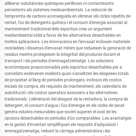
alliberar substàncies químiques perilloses ni contaminants
persistents als sistemes medioambientals. La reducció de
l'empremta de carboni aconseguida en eliminar els cicles repetits de
rentat, l'ús de detergents químics i el consum d'energia associat al
manteniment tradicional dels esportius crea un argument
mediambiental sòlid a favor de les alternatives desechables en
moltes aplicacions. Les innovacions en l'envasat inclouen materials
reciclables i dissenys d'envasat mínim que redueixen la generació de
residus mentre protegeixen la integritat del producte durant el
transport i els períodes d'emmagatzematge. Les solucions
econòmiques proporcionades pels esportius desechables per a
convidats esdevenen evidents quan s'analitzen les despeses totals
de propietat al llarg de períodes prolongats, inclosos els costos
inicials de compra, els requisits de manteniment, els calendaris de
substitució i els costos operatius associats a les alternatives
tradicionals. L'eliminació del desgast de la rentadora, la compra de
detergent, el consum d'aigua i l'ús d'energia en els cicles de secat
genera estalvis mesurables que sovint superen el cost de les
opcions desechables en períodes d'ús comparables. Les avantatges
en la gestió d'inventari simplifiquen els requisits d'adquisició i
emmagatzematge, reduint la càrrega administrativa i les