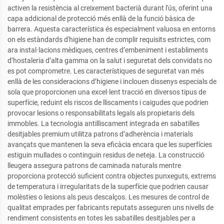
activen la resistència al creixement bacterià durant l'ús, oferint una
capa addicional de protecció més enllà de la funció bàsica de
barrera. Aquesta característica és especialment valuosa en entorns
on els estàndards d'higiene han de complir requisits estrictes, com
ara instal·lacions mèdiques, centres d’embeniment i establiments
d’hostaleria d’alta gamma on la salut i seguretat dels convidats no
es pot comprometre. Les característiques de seguretat van més
enllà de les consideracions d’higiene i inclouen dissenys especials de
sola que proporcionen una excel·lent tracció en diversos tipus de
superfície, reduint els riscos de lliscaments i caigudes que podrien
provocar lesions o responsabilitats legals als propietaris dels
immobles. La tecnologia antilliscament integrada en sabatilles
desitjables premium utilitza patrons d’adherència i materials
avançats que mantenen la seva eficàcia encara que les superfícies
estiguin mullades o continguin residus de neteja. La construcció
lleugera assegura patrons de caminada naturals mentre
proporciona protecció suficient contra objectes punxeguts, extrems
de temperatura i irregularitats de la superfície que podrien causar
molèsties o lesions als peus descalços. Les mesures de control de
qualitat emprades per fabricants reputats asseguren uns nivells de
rendiment consistents en totes les sabatilles desitjables per a