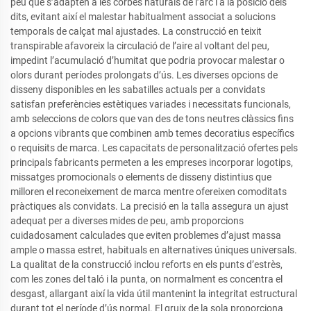
peu que s’adapten a les corbes naturals de l’arc i a la posició dels
dits, evitant així el malestar habitualment associat a solucions
temporals de calçat mal ajustades. La construcció en teixit
transpirable afavoreix la circulació de l’aire al voltant del peu,
impedint l’acumulació d’humitat que podria provocar malestar o
olors durant períodes prolongats d’ús. Les diverses opcions de
disseny disponibles en les sabatilles actuals per a convidats
satisfan preferències estètiques variades i necessitats funcionals,
amb seleccions de colors que van des de tons neutres clàssics fins
a opcions vibrants que combinen amb temes decoratius específics
o requisits de marca. Les capacitats de personalització ofertes pels
principals fabricants permeten a les empreses incorporar logotips,
missatges promocionals o elements de disseny distintius que
milloren el reconeixement de marca mentre ofereixen comoditats
pràctiques als convidats. La precisió en la talla assegura un ajust
adequat per a diverses mides de peu, amb proporcions
cuidadosament calculades que eviten problemes d’ajust massa
ample o massa estret, habituals en alternatives úniques universals.
La qualitat de la construcció inclou reforts en els punts d’estrès,
com les zones del taló i la punta, on normalment es concentra el
desgast, allargant així la vida útil mantenint la integritat estructural
durant tot el període d’ús normal. El gruix de la sola proporciona