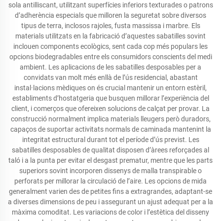
sola antilliscant, utilitzant superfícies inferiors texturades o patrons
d’adherència especials que milloren la seguretat sobre diversos
tipus de terra, inclosos rajoles, fusta massissa i marbre. Els
materials utilitzats en la fabricació d’aquestes sabatilles sovint
inclouen components ecològics, sent cada cop més populars les
opcions biodegradables entre els consumidors conscients del medi
ambient. Les aplicacions de les sabatilles desposables per a
convidats van molt més enllà de l’ús residencial, abastant
instal·lacions mèdiques on és crucial mantenir un entorn estèril,
establiments d’hostatgeria que busquen millorar l’experiència del
client, i comerços que ofereixen solucions de calçat per provar. La
construcció normalment implica materials lleugers però duradors,
capaços de suportar activitats normals de caminada mantenint la
integritat estructural durant tot el període d’ús previst. Les
sabatilles desposables de qualitat disposen d’àrees reforçades al
taló i a la punta per evitar el desgast prematur, mentre que les parts
superiors sovint incorporen dissenys de malla transpirable o
perforats per millorar la circulació de l’aire. Les opcions de mida
generalment varien des de petites fins a extragrandes, adaptant-se
a diverses dimensions de peu i assegurant un ajust adequat per a la
màxima comoditat. Les variacions de color i l’estètica del disseny