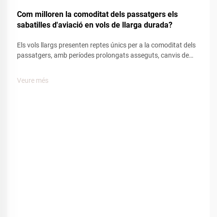
Dec
Com milloren la comoditat dels passatgers els
sabatilles d'aviació en vols de llarga durada?
Els vols llargs presenten reptes únics per a la comoditat dels
passatgers, amb períodes prolongats asseguts, canvis de
pressió a la cabina i mobilitat limitada que afecten el
benestar del viatger. Entre les diverses comoditats
Veure més
proporcionades per les companyies aèries, les sabatilles
d'aviació...