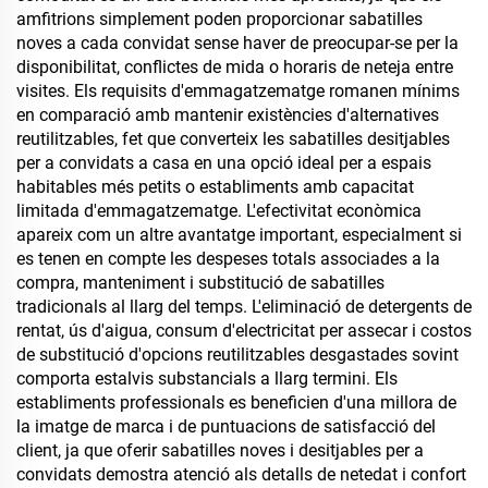
amfitrions simplement poden proporcionar sabatilles
noves a cada convidat sense haver de preocupar-se per la
disponibilitat, conflictes de mida o horaris de neteja entre
visites. Els requisits d'emmagatzematge romanen mínims
en comparació amb mantenir existències d'alternatives
reutilitzables, fet que converteix les sabatilles desitjables
per a convidats a casa en una opció ideal per a espais
habitables més petits o establiments amb capacitat
limitada d'emmagatzematge. L'efectivitat econòmica
apareix com un altre avantatge important, especialment si
es tenen en compte les despeses totals associades a la
compra, manteniment i substitució de sabatilles
tradicionals al llarg del temps. L'eliminació de detergents de
rentat, ús d'aigua, consum d'electricitat per assecar i costos
de substitució d'opcions reutilitzables desgastades sovint
comporta estalvis substancials a llarg termini. Els
establiments professionals es beneficien d'una millora de
la imatge de marca i de puntuacions de satisfacció del
client, ja que oferir sabatilles noves i desitjables per a
convidats demostra atenció als detalls de netedat i confort