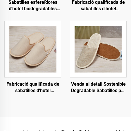
Sabatilles esfereïdores
Fabricació qualificada de
d'hotel biodegradables
sabatilles d'hotel
ecològiques de marca
ecològiques
xinesa amb sola de pasta i
biodegradables, sabatilles
punta tancada, sabatilles
obertes transpirables per
desechables per a
a hotel i companyies
companyies aèries
aèries
Fabricació qualificada de
Venda al detall Sostenible
sabatilles d'hotel
Degradable Sabatilles per
ecològiques, sabatilles
a Hotel i Companyies
biodegradables suaus i
Aèries Sabatilles
còmodes per a convidats
ecològiques Sabatilles de
d'hotel, esfereïdor i
cotó i llenç per a homes i
companyies aèries
dones