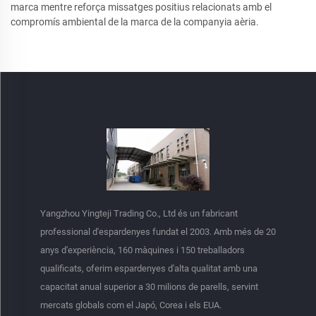
marca mentre reforça missatges positius relacionats amb el
compromís ambiental de la marca de la companyia aèria.
Yangzhou Yingteji Trading Co., Ltd és un fabricant
professional d'espardenyes fundat el 2003. Amb més de 20
anys d'experiència, 160 màquines i 150 treballadors
qualificats, oferim espardenyes d'alta qualitat amb una
capacitat anual superior a 30 milions de parells, servint
mercats globals com el Japó, Corea i els EUA.