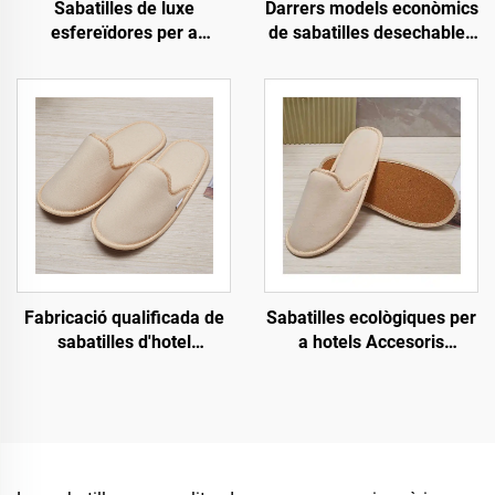
Sabatilles de luxe
Darrers models econòmics
esfereïdores per a
de sabatilles desechables
companyies aèries amb
personalitzades per a
venda al por major
hotel, esfereïdor i
econòmica, sabatilles
companyies aèries,
desechables suaus i
sabatilles biodegradables
còmodes per a habitació
per a homes i dones,
d'hotel, unisexe
fabricant amb venda al por
major
Fabricació qualificada de
Sabatilles ecològiques per
sabatilles d'hotel
a hotels Accesoris
ecològiques, sabatilles
Sabatilles per a convidats
biodegradables suaus i
OEM Sabatilles
còmodes per a convidats
desechables per a hotel a
d'hotel, esfereïdor i
la venda
companyies aèries