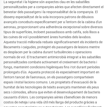
La seguretat i la higiene són aspectes clau en les sabatilles
personalitzades per a companyies aèries que afecten directament el
benestar dels passatgers i la responsabilitat de la companyia. El
disseny especialitzat de la sola incorpora patrons de dibuixos
avançats concebuts específicament per a l'entorn de la cabina d'un
aeronau, proporcionant una adherència excepcional sobre diversos
tipus de superfícies, incloent passadissos amb catifa, sols llisos a
les cuines de vol i possiblement àrees humides dels lavabos.
Aquesta tracció millorada redueix significativament els incidents de
lliscaments i caigudes, protegint els passatgers de lesions mentre
es desplacen per la cabina durant turbulències o operacions
normals de vol. El tractament antimicrobià integrat a les sabatilles
personalitzades combate activament el creixement de bacteris i
fongs, mantenint condicions higièniques fins i tot durant períodes
prolongats d'ús. Aquesta protecció és especialment important en
l'entorn tancat de l'aeronaus, on els passatgers comparteixen
espais i instal·lacions comuns. Les propietats d’evacuació de la
humitat de les tecnologies de teixits avançats mantenen els peus
secs i còmodes, alhora que eviten el desenvolupament de bacteris
causants d'olors. Les companyies aèries s'beneficien de menors
costos de neteja i una vida útil més llarga del producte gràcies a