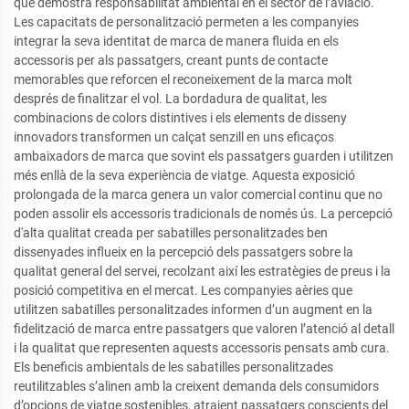
que demostra responsabilitat ambiental en el sector de l’aviació.
Les capacitats de personalització permeten a les companyies
integrar la seva identitat de marca de manera fluida en els
accessoris per als passatgers, creant punts de contacte
memorables que reforcen el reconeixement de la marca molt
després de finalitzar el vol. La bordadura de qualitat, les
combinacions de colors distintives i els elements de disseny
innovadors transformen un calçat senzill en uns eficaços
ambaixadors de marca que sovint els passatgers guarden i utilitzen
més enllà de la seva experiència de viatge. Aquesta exposició
prolongada de la marca genera un valor comercial continu que no
poden assolir els accessoris tradicionals de només ús. La percepció
d'alta qualitat creada per sabatilles personalitzades ben
dissenyades influeix en la percepció dels passatgers sobre la
qualitat general del servei, recolzant així les estratègies de preus i la
posició competitiva en el mercat. Les companyies aèries que
utilitzen sabatilles personalitzades informen d’un augment en la
fidelització de marca entre passatgers que valoren l’atenció al detall
i la qualitat que representen aquests accessoris pensats amb cura.
Els beneficis ambientals de les sabatilles personalitzades
reutilitzables s’alinen amb la creixent demanda dels consumidors
d’opcions de viatge sostenibles, atraient passatgers conscients del