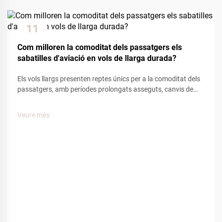
11
Dec
Com milloren la comoditat dels passatgers els
sabatilles d'aviació en vols de llarga durada?
Els vols llargs presenten reptes únics per a la comoditat dels
passatgers, amb períodes prolongats asseguts, canvis de
pressió a la cabina i mobilitat limitada que afecten el
benestar del viatger. Entre les diverses comoditats
Veure més
proporcionades per les companyies aèries, les sabatilles
d'aviació...