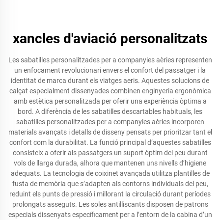
xancles d'aviació personalitzats
Les sabatilles personalitzades per a companyies aèries representen
un enfocament revolucionari envers el confort del passatger i la
identitat de marca durant els viatges aeris. Aquestes solucions de
calçat especialment dissenyades combinen enginyeria ergonòmica
amb estètica personalitzada per oferir una experiència òptima a
bord. A diferència de les sabatilles descartables habituals, les
sabatilles personalitzades per a companyies aèries incorporen
materials avançats i detalls de disseny pensats per prioritzar tant el
confort com la durabilitat. La funció principal d’aquestes sabatilles
consisteix a oferir als passatgers un suport òptim del peu durant
vols de llarga durada, alhora que mantenen uns nivells d’higiene
adequats. La tecnologia de coixinet avançada utilitza plantilles de
fusta de memòria que s’adapten als contorns individuals del peu,
reduint els punts de pressió i millorant la circulació durant períodes
prolongats asseguts. Les soles antilliscants disposen de patrons
especials dissenyats específicament per a l’entorn de la cabina d’un