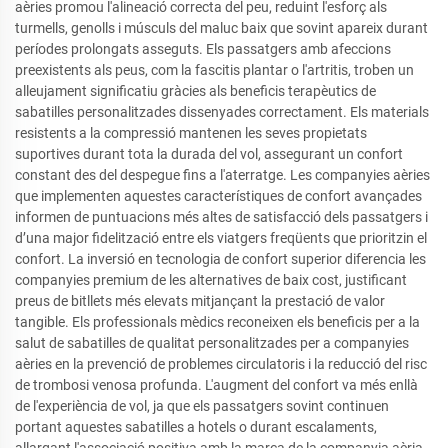
aèries promou l'alineació correcta del peu, reduint l'esforç als
turmells, genolls i músculs del maluc baix que sovint apareix durant
períodes prolongats asseguts. Els passatgers amb afeccions
preexistents als peus, com la fascitis plantar o l'artritis, troben un
alleujament significatiu gràcies als beneficis terapèutics de
sabatilles personalitzades dissenyades correctament. Els materials
resistents a la compressió mantenen les seves propietats
suportives durant tota la durada del vol, assegurant un confort
constant des del despegue fins a l'aterratge. Les companyies aèries
que implementen aquestes característiques de confort avançades
informen de puntuacions més altes de satisfacció dels passatgers i
d’una major fidelització entre els viatgers freqüents que prioritzin el
confort. La inversió en tecnologia de confort superior diferencia les
companyies premium de les alternatives de baix cost, justificant
preus de bitllets més elevats mitjançant la prestació de valor
tangible. Els professionals mèdics reconeixen els beneficis per a la
salut de sabatilles de qualitat personalitzades per a companyies
aèries en la prevenció de problemes circulatoris i la reducció del risc
de trombosi venosa profunda. L'augment del confort va més enllà
de l'experiència de vol, ja que els passatgers sovint continuen
portant aquestes sabatilles a hotels o durant escalaments,
allargant l'associació positiva amb la marca de la companyia aèria