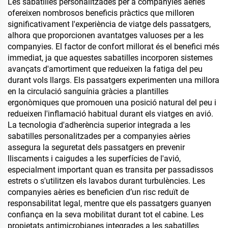
Les sabatilles personalitzades per a companyies aèries
ofereixen nombrosos beneficis pràctics que milloren
significativament l'experiència de viatge dels passatgers,
alhora que proporcionen avantatges valuoses per a les
companyies. El factor de confort millorat és el benefici més
immediat, ja que aquestes sabatilles incorporen sistemes
avançats d'amortiment que redueixen la fatiga del peu
durant vols llargs. Els passatgers experimenten una millora
en la circulació sanguínia gràcies a plantilles
ergonòmiques que promouen una posició natural del peu i
redueixen l'inflamació habitual durant els viatges en avió.
La tecnologia d'adherència superior integrada a les
sabatilles personalitzades per a companyies aèries
assegura la seguretat dels passatgers en prevenir
lliscaments i caigudes a les superfícies de l'avió,
especialment important quan es transita per passadissos
estrets o s'utilitzen els lavabos durant turbulències. Les
companyies aèries es beneficien d’un risc reduït de
responsabilitat legal, mentre que els passatgers guanyen
confiança en la seva mobilitat durant tot el cabine. Les
propietats antimicrobianes integrades a les sabatilles