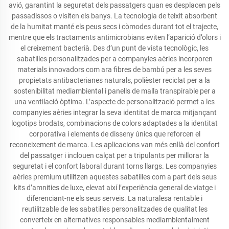
avió, garantint la seguretat dels passatgers quan es desplacen pels
passadissos o visiten els banys. La tecnologia de teixit absorbent
de la humitat manté els peus secs i còmodes durant tot el trajecte,
mentre que els tractaments antimicrobians eviten l’aparició d’olors i
el creixement bacterià. Des d’un punt de vista tecnològic, les
sabatilles personalitzades per a companyies aèries incorporen
materials innovadors com ara fibres de bambú per a les seves
propietats antibacterianes naturals, polièster reciclat per a la
sostenibilitat mediambiental i panells de malla transpirable per a
una ventilació òptima. L’aspecte de personalització permet a les
companyies aèries integrar la seva identitat de marca mitjançant
logotips brodats, combinacions de colors adaptades a la identitat
corporativa i elements de disseny únics que reforcen el
reconeixement de marca. Les aplicacions van més enllà del confort
del passatger i inclouen calçat per a tripulants per millorar la
seguretat i el confort laboral durant torns llargs. Les companyies
aèries premium utilitzen aquestes sabatilles com a part dels seus
kits d’amnities de luxe, elevat així l’experiència general de viatge i
diferenciant-ne els seus serveis. La naturalesa rentable i
reutilitzable de les sabatilles personalitzades de qualitat les
converteix en alternatives responsables mediambientalment