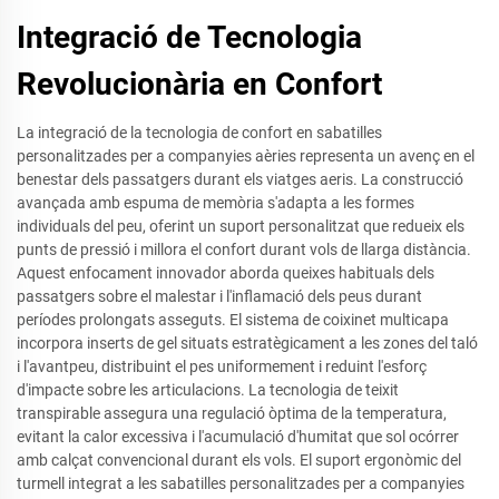
Integració de Tecnologia
Revolucionària en Confort
La integració de la tecnologia de confort en sabatilles
personalitzades per a companyies aèries representa un avenç en el
benestar dels passatgers durant els viatges aeris. La construcció
avançada amb espuma de memòria s'adapta a les formes
individuals del peu, oferint un suport personalitzat que redueix els
punts de pressió i millora el confort durant vols de llarga distància.
Aquest enfocament innovador aborda queixes habituals dels
passatgers sobre el malestar i l'inflamació dels peus durant
períodes prolongats asseguts. El sistema de coixinet multicapa
incorpora inserts de gel situats estratègicament a les zones del taló
i l'avantpeu, distribuint el pes uniformement i reduint l'esforç
d'impacte sobre les articulacions. La tecnologia de teixit
transpirable assegura una regulació òptima de la temperatura,
evitant la calor excessiva i l'acumulació d'humitat que sol ocórrer
amb calçat convencional durant els vols. El suport ergonòmic del
turmell integrat a les sabatilles personalitzades per a companyies