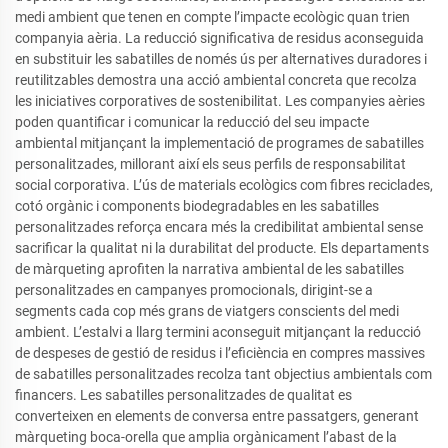
medi ambient que tenen en compte l’impacte ecològic quan trien
companyia aèria. La reducció significativa de residus aconseguida
en substituir les sabatilles de només ús per alternatives duradores i
reutilitzables demostra una acció ambiental concreta que recolza
les iniciatives corporatives de sostenibilitat. Les companyies aèries
poden quantificar i comunicar la reducció del seu impacte
ambiental mitjançant la implementació de programes de sabatilles
personalitzades, millorant així els seus perfils de responsabilitat
social corporativa. L’ús de materials ecològics com fibres reciclades,
cotó orgànic i components biodegradables en les sabatilles
personalitzades reforça encara més la credibilitat ambiental sense
sacrificar la qualitat ni la durabilitat del producte. Els departaments
de màrqueting aprofiten la narrativa ambiental de les sabatilles
personalitzades en campanyes promocionals, dirigint-se a
segments cada cop més grans de viatgers conscients del medi
ambient. L’estalvi a llarg termini aconseguit mitjançant la reducció
de despeses de gestió de residus i l’eficiència en compres massives
de sabatilles personalitzades recolza tant objectius ambientals com
financers. Les sabatilles personalitzades de qualitat es
converteixen en elements de conversa entre passatgers, generant
màrqueting boca-orella que amplia orgànicament l’abast de la