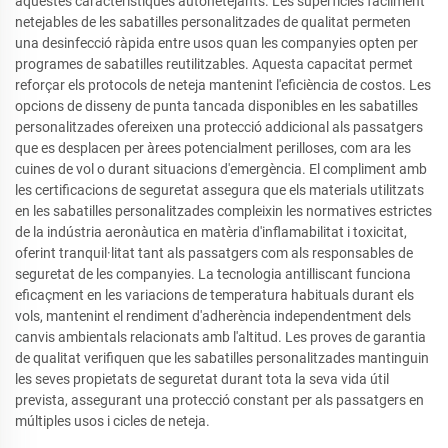
aquestes característiques autonetejants. Les superfícies fàcilment
netejables de les sabatilles personalitzades de qualitat permeten
una desinfecció ràpida entre usos quan les companyies opten per
programes de sabatilles reutilitzables. Aquesta capacitat permet
reforçar els protocols de neteja mantenint l'eficiència de costos. Les
opcions de disseny de punta tancada disponibles en les sabatilles
personalitzades ofereixen una protecció addicional als passatgers
que es desplacen per àrees potencialment perilloses, com ara les
cuines de vol o durant situacions d'emergència. El compliment amb
les certificacions de seguretat assegura que els materials utilitzats
en les sabatilles personalitzades compleixin les normatives estrictes
de la indústria aeronàutica en matèria d'inflamabilitat i toxicitat,
oferint tranquil·litat tant als passatgers com als responsables de
seguretat de les companyies. La tecnologia antilliscant funciona
eficaçment en les variacions de temperatura habituals durant els
vols, mantenint el rendiment d'adherència independentment dels
canvis ambientals relacionats amb l'altitud. Les proves de garantia
de qualitat verifiquen que les sabatilles personalitzades mantinguin
les seves propietats de seguretat durant tota la seva vida útil
prevista, assegurant una protecció constant per als passatgers en
múltiples usos i cicles de neteja.