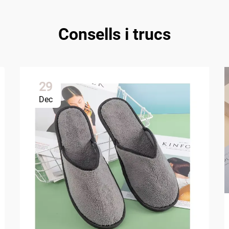
Consells i trucs
29
Dec