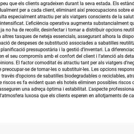
l peu que els clients agradeixen durant la seva estada. Els estàn
dualment per a cada client, eliminant així preocupacions sobre e
ulta especialment atractiu per als viatgers conscients de la salu
 intensificat. L'eficiència operativa augmenta substancialment
a no ha de recollir, desinfectar i tornar a distribuir opcions reut
 altres tasques de neteja essencials, assegurant alhora la disponi
inació de despeses de substitució associades a sabatilles reuti
la planificació pressupostària i la gestió d’inventari. La diferenc
en el seu compromís amb el confort del client i l’atenció als det
 opinions. El factor comoditat és atractiu tant per als viatgers d’n
e preocupar-se de tornar-les o substituir-les. Les opcions resp
través d’opcions de sabatilles biodegradables o reciclables, at
riscos es fa evident quan els hotels eliminen possibles riscos d
seguren una adreça òptima i estabilitat. L'aspecte professional
a l'atmosfera luxosa que els clients esperen en allotjaments de ca