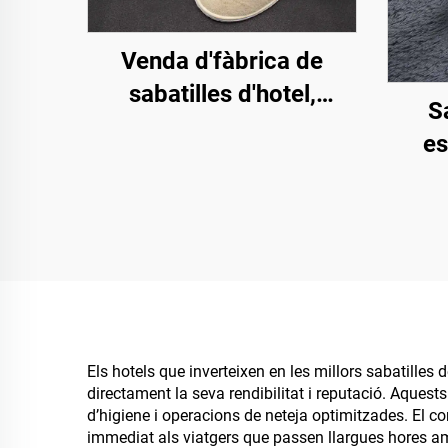
Venda d'fàbrica de
sabatilles d'hotel,
S
esfereïdores i de
es
companyies aèries de
comp
vellut de coral de
ve
qualitat elevada amb
eco
logotip personalitzat
des
còmod
Els hotels que inverteixen en les millors sabatille
directament la seva rendibilitat i reputació. Aquest
d’higiene i operacions de neteja optimitzades. El co
immediat als viatgers que passen llargues hores a