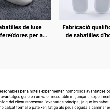
abatilles de luxe
Fabricació qualif
fereïdores per a
de sabatilles d'h
anyies aèries amb
ecològiques
nda al por major
biodegradable
nòmica, sabatilles
sabatilles ober
echables suaus i
transpirables per a
es per a habitació
i companyies aèr
d'hotel, unisexe
s desechables per a hotels experimenten nombrosos avantatges ope
s avantatges generen un valor mesurable mitjançant l’experimenta
nfort del client representa l'avantatge principal, ja que les saba
mb calçat formal o pateixen fatiga als peus deguda a caminar e