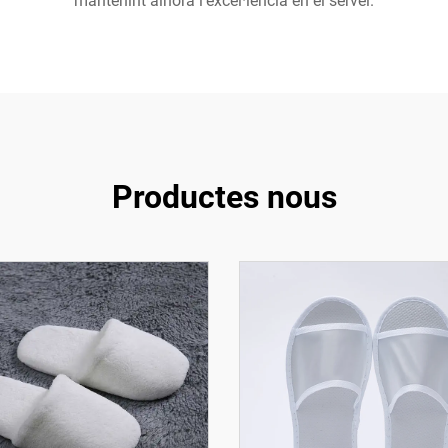
mantenint alhora l'excel·lència en el servei.
Productes nous