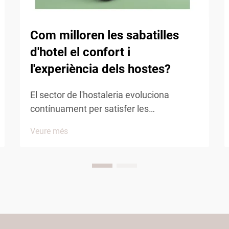
Com milloren les sabatilles
d'hotel el confort i
l'experiència dels hostes?
El sector de l'hostaleria evoluciona
contínuament per satisfer les
expectatives creixents dels convidats, i
Veure més
els accessoris de confort juguen un paper
clau per determinar la satisfacció
general. Entre aquests elements
essencials de confort, les miltenquetes
d'hotel han emergit com un factor
significati...