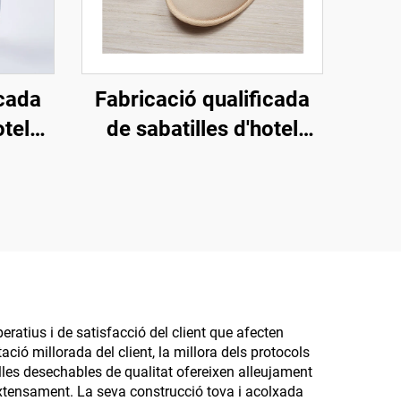
icada
Fabricació qualificada
otel
de sabatilles d'hotel
ecològiques, sabatilles
s,
biodegradables suaus i
tes
còmodes per a
 hotel
convidats d'hotel,
ies
esfereïdor i companyies
aèries
ratius i de satisfacció del client que afecten
ció millorada del client, la millora dels protocols
tilles desechables de qualitat ofereixen alleujament
xtensament. La seva construcció tova i acolxada