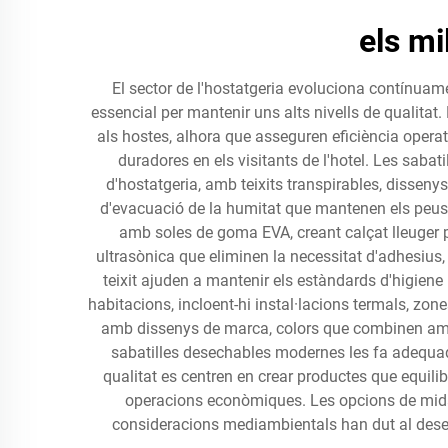
els mi
El sector de l'hostatgeria evoluciona contínuamen
essencial per mantenir uns alts nivells de qualitat
als hostes, alhora que asseguren eficiència opera
duradores en els visitants de l'hotel. Les sab
d'hostatgeria, amb teixits transpirables, dissen
d'evacuació de la humitat que mantenen els peus 
amb soles de goma EVA, creant calçat lleuger p
ultrasònica que eliminen la necessitat d'adhesius,
teixit ajuden a mantenir els estàndards d'higiene 
habitacions, incloent-hi instal·lacions termals, zon
amb dissenys de marca, colors que combinen amb l'
sabatilles desechables modernes les fa adequade
qualitat es centren en crear productes que equil
operacions econòmiques. Les opcions de mida s
consideracions mediambientals han dut al desen