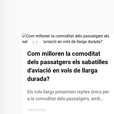
11
Dec
Com milloren la comoditat
dels passatgers els sabatilles
d'aviació en vols de llarga
durada?
Els vols llargs presenten reptes únics per
a la comoditat dels passatgers, amb
períodes prolongats asseguts, canvis de
Veure més
pressió a la cabina i mobilitat limitada