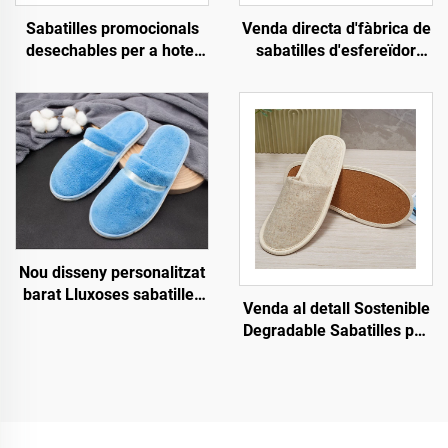
Sabatilles promocionals
Venda directa d'fàbrica de
desechables per a hotel
sabatilles d'esfereïdor
ecològiques per a venda al
amb sola de pasta,
por major, sabatilles
ecològiques, amb logotip
d'hotel per a passatgers
personalitzat, sabatilles
de companyies aèries
d'hotel desechables
Nou disseny personalitzat
barat Lluxoses sabatilles
Venda al detall Sostenible
desechables per a
Degradable Sabatilles per
habitacions d'hotel i spa
a Hotel i Companyies
per a línies aèries i hotels
Aèries Sabatilles
ecològiques Sabatilles de
cotó i llenç per a homes i
dones