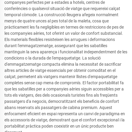
companyes perfectes per a estades a hotels, centres de
conferències o qualsevol situació de viatge que requereixi calçat
temporal còmode. La construcció lleugera afegeix normalment
menys de quatre unces al pes total de la maleta, cosa que
pràcticament les fa negligibles en termes de restriccions de pes de
les companyies aèries, tot oferint un valor de confort substancial.
Els materials flexibles resisteixen les arrugues i deformacions
durant l'emmagatzematge, assegurant que les sabatilles
mantinguin la seva aparença i funcionalitat independentment de les
condicions o la durada de l'empaquetatge. La solució
d'emmagatzematge compacta elimina la necessitat de sacrificar
altres articles de viatge essencials per obtenir comoditat en el
calçat, permetent als viatgers mantenir llistes d'empaquetatge
completes sense cap mena de compromís. El factor portabilitat fa
que les sabatilles per a companyies aèries siguin accessibles per a
tots els viatgers, des dels ocasionals turistes fins als freqüents
passatgers d'a negocis, democratitzant els beneficis de confort
abans reservats als passatgers de cabina premium. Aquest
enfocament eficient en espai representa un canvi de paradigma en
els accessoris de viatge, demostrant que el confort excepcional i la
portabilitat pràctica poden coexistir en un únic producte ben