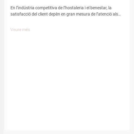
En l’indústria competitiva de l’hostaleria i el benestar, la
satisfacció del client depèn en gran mesura de l’atenció als
detalls i les comoditats. Entre els nombrosos elements que
influeixen en l’experiència del client, les sabatilles d’espa
Veure més
tenen un paper clau per crear una sensació de...