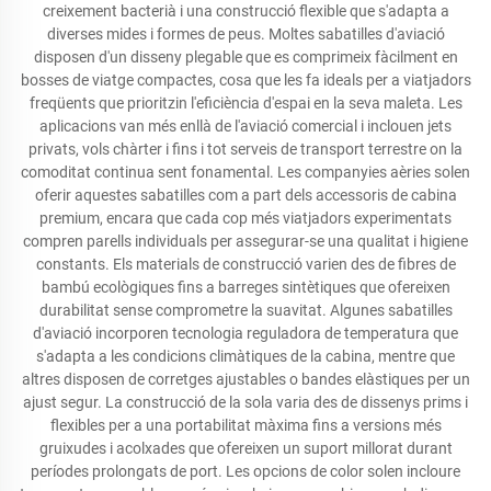
creixement bacterià i una construcció flexible que s'adapta a
diverses mides i formes de peus. Moltes sabatilles d'aviació
disposen d'un disseny plegable que es comprimeix fàcilment en
bosses de viatge compactes, cosa que les fa ideals per a viatjadors
freqüents que prioritzin l'eficiència d'espai en la seva maleta. Les
aplicacions van més enllà de l'aviació comercial i inclouen jets
privats, vols chàrter i fins i tot serveis de transport terrestre on la
comoditat continua sent fonamental. Les companyies aèries solen
oferir aquestes sabatilles com a part dels accessoris de cabina
premium, encara que cada cop més viatjadors experimentats
compren parells individuals per assegurar-se una qualitat i higiene
constants. Els materials de construcció varien des de fibres de
bambú ecològiques fins a barreges sintètiques que ofereixen
durabilitat sense comprometre la suavitat. Algunes sabatilles
d'aviació incorporen tecnologia reguladora de temperatura que
s'adapta a les condicions climàtiques de la cabina, mentre que
altres disposen de corretges ajustables o bandes elàstiques per un
ajust segur. La construcció de la sola varia des de dissenys prims i
flexibles per a una portabilitat màxima fins a versions més
gruixudes i acolxades que ofereixen un suport millorat durant
períodes prolongats de port. Les opcions de color solen incloure