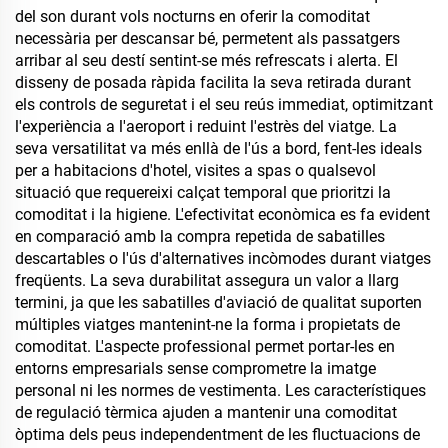
del son durant vols nocturns en oferir la comoditat
necessària per descansar bé, permetent als passatgers
arribar al seu destí sentint-se més refrescats i alerta. El
disseny de posada ràpida facilita la seva retirada durant
els controls de seguretat i el seu reús immediat, optimitzant
l'experiència a l'aeroport i reduint l'estrès del viatge. La
seva versatilitat va més enllà de l'ús a bord, fent-les ideals
per a habitacions d'hotel, visites a spas o qualsevol
situació que requereixi calçat temporal que prioritzi la
comoditat i la higiene. L'efectivitat econòmica es fa evident
en comparació amb la compra repetida de sabatilles
descartables o l'ús d'alternatives incòmodes durant viatges
freqüents. La seva durabilitat assegura un valor a llarg
termini, ja que les sabatilles d'aviació de qualitat suporten
múltiples viatges mantenint-ne la forma i propietats de
comoditat. L'aspecte professional permet portar-les en
entorns empresarials sense comprometre la imatge
personal ni les normes de vestimenta. Les característiques
de regulació tèrmica ajuden a mantenir una comoditat
òptima dels peus independentment de les fluctuacions de