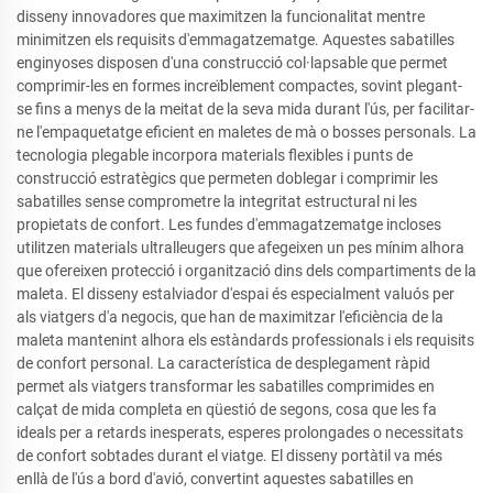
disseny innovadores que maximitzen la funcionalitat mentre
minimitzen els requisits d'emmagatzematge. Aquestes sabatilles
enginyoses disposen d'una construcció col·lapsable que permet
comprimir-les en formes increïblement compactes, sovint plegant-
se fins a menys de la meitat de la seva mida durant l'ús, per facilitar-
ne l'empaquetatge eficient en maletes de mà o bosses personals. La
tecnologia plegable incorpora materials flexibles i punts de
construcció estratègics que permeten doblegar i comprimir les
sabatilles sense comprometre la integritat estructural ni les
propietats de confort. Les fundes d'emmagatzematge incloses
utilitzen materials ultralleugers que afegeixen un pes mínim alhora
que ofereixen protecció i organització dins dels compartiments de la
maleta. El disseny estalviador d'espai és especialment valuós per
als viatgers d'a negocis, que han de maximitzar l'eficiència de la
maleta mantenint alhora els estàndards professionals i els requisits
de confort personal. La característica de desplegament ràpid
permet als viatgers transformar les sabatilles comprimides en
calçat de mida completa en qüestió de segons, cosa que les fa
ideals per a retards inesperats, esperes prolongades o necessitats
de confort sobtades durant el viatge. El disseny portàtil va més
enllà de l'ús a bord d'avió, convertint aquestes sabatilles en