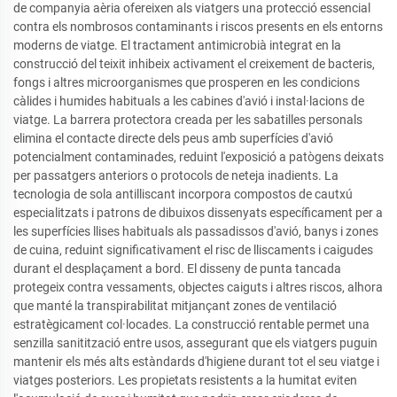
de companyia aèria ofereixen als viatgers una protecció essencial
contra els nombrosos contaminants i riscos presents en els entorns
moderns de viatge. El tractament antimicrobià integrat en la
construcció del teixit inhibeix activament el creixement de bacteris,
fongs i altres microorganismes que prosperen en les condicions
càlides i humides habituals a les cabines d'avió i instal·lacions de
viatge. La barrera protectora creada per les sabatilles personals
elimina el contacte directe dels peus amb superfícies d'avió
potencialment contaminades, reduint l'exposició a patògens deixats
per passatgers anteriors o protocols de neteja inadients. La
tecnologia de sola antilliscant incorpora compostos de cautxú
especialitzats i patrons de dibuixos dissenyats específicament per a
les superfícies llises habituals als passadissos d'avió, banys i zones
de cuina, reduint significativament el risc de lliscaments i caigudes
durant el desplaçament a bord. El disseny de punta tancada
protegeix contra vessaments, objectes caiguts i altres riscos, alhora
que manté la transpirabilitat mitjançant zones de ventilació
estratègicament col·locades. La construcció rentable permet una
senzilla sanitització entre usos, assegurant que els viatgers puguin
mantenir els més alts estàndards d'higiene durant tot el seu viatge i
viatges posteriors. Les propietats resistents a la humitat eviten