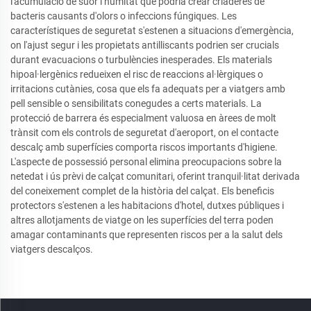
l'acumulació de suor i humitat que podria crear criaderes de
bacteris causants d'olors o infeccions fúngiques. Les
característiques de seguretat s'estenen a situacions d'emergència,
on l'ajust segur i les propietats antilliscants podrien ser crucials
durant evacuacions o turbulències inesperades. Els materials
hipoal·lergènics redueixen el risc de reaccions al·lèrgiques o
irritacions cutànies, cosa que els fa adequats per a viatgers amb
pell sensible o sensibilitats conegudes a certs materials. La
protecció de barrera és especialment valuosa en àrees de molt
trànsit com els controls de seguretat d'aeroport, on el contacte
descalç amb superfícies comporta riscos importants d'higiene.
L'aspecte de possessió personal elimina preocupacions sobre la
netedat i ús prèvi de calçat comunitari, oferint tranquil·litat derivada
del coneixement complet de la història del calçat. Els beneficis
protectors s'estenen a les habitacions d'hotel, dutxes públiques i
altres allotjaments de viatge on les superfícies del terra poden
amagar contaminants que representen riscos per a la salut dels
viatgers descalços.