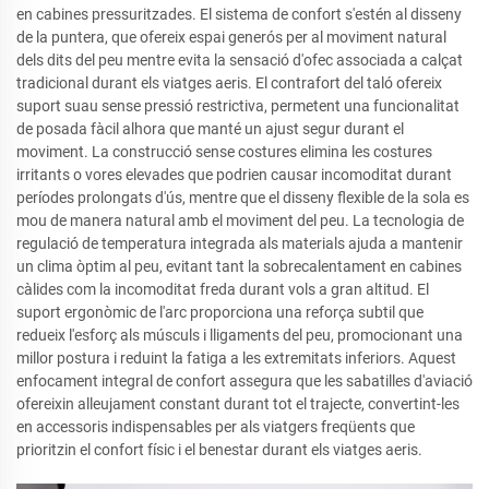
en cabines pressuritzades. El sistema de confort s'estén al disseny
de la puntera, que ofereix espai generós per al moviment natural
dels dits del peu mentre evita la sensació d'ofec associada a calçat
tradicional durant els viatges aeris. El contrafort del taló ofereix
suport suau sense pressió restrictiva, permetent una funcionalitat
de posada fàcil alhora que manté un ajust segur durant el
moviment. La construcció sense costures elimina les costures
irritants o vores elevades que podrien causar incomoditat durant
períodes prolongats d'ús, mentre que el disseny flexible de la sola es
mou de manera natural amb el moviment del peu. La tecnologia de
regulació de temperatura integrada als materials ajuda a mantenir
un clima òptim al peu, evitant tant la sobrecalentament en cabines
càlides com la incomoditat freda durant vols a gran altitud. El
suport ergonòmic de l'arc proporciona una reforça subtil que
redueix l'esforç als músculs i lligaments del peu, promocionant una
millor postura i reduint la fatiga a les extremitats inferiors. Aquest
enfocament integral de confort assegura que les sabatilles d'aviació
ofereixin alleujament constant durant tot el trajecte, convertint-les
en accessoris indispensables per als viatgers freqüents que
prioritzin el confort físic i el benestar durant els viatges aeris.