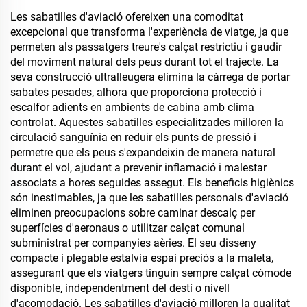
Les sabatilles d'aviació ofereixen una comoditat
excepcional que transforma l'experiència de viatge, ja que
permeten als passatgers treure's calçat restrictiu i gaudir
del moviment natural dels peus durant tot el trajecte. La
seva construcció ultralleugera elimina la càrrega de portar
sabates pesades, alhora que proporciona protecció i
escalfor adients en ambients de cabina amb clima
controlat. Aquestes sabatilles especialitzades milloren la
circulació sanguínia en reduir els punts de pressió i
permetre que els peus s'expandeixin de manera natural
durant el vol, ajudant a prevenir inflamació i malestar
associats a hores seguides assegut. Els beneficis higiènics
són inestimables, ja que les sabatilles personals d'aviació
eliminen preocupacions sobre caminar descalç per
superfícies d'aeronaus o utilitzar calçat comunal
subministrat per companyies aèries. El seu disseny
compacte i plegable estalvia espai preciós a la maleta,
assegurant que els viatgers tinguin sempre calçat còmode
disponible, independentment del destí o nivell
d'acomodació. Les sabatilles d'aviació milloren la qualitat