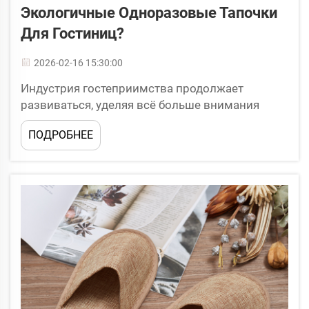
Экологичные Одноразовые Тапочки
Для Гостиниц?
2026-02-16 15:30:00
Индустрия гостеприимства продолжает
развиваться, уделяя всё больше внимания
комфорту гостей и экологической
ПОДРОБНЕЕ
ответственности. Современные
путешественники всё чаще ожидают, что отели
предложат удобства, сочетающие роскошь и
устойчивость, делая одноразовые тапочки для
гостиниц...