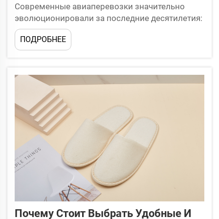
Современные авиаперевозки значительно
эволюционировали за последние десятилетия:
авиакомпании постоянно ищут способы
ПОДРОБНЕЕ
повысить комфорт и удовлетворённость
пассажиров. Среди различных удобств,
способствующих положительному опыту
полёта, тапочки для авиапассажиров...
Почему Стоит Выбрать Удобные И