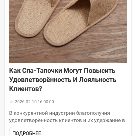
Как Спа-Тапочки Могут Повысить
Удовлетворённость И Лояльность
Клиентов?
2026-02-10 16:00:00
В конкурентной индустрии благополучия
удовлетворённость клиентов и их удержание в
значительной степени зависят от внимания к
ПОДРОБНЕЕ
деталям и продуманных удобств. Один из часто