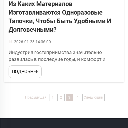
Из Каких Материалов
Изготавливаются Одноразовые
Тапочки, Чтобы Быть Удобными И
Долговечными?
2026-01-28 14:36:00
Индустрия гостеприимства значительно
развилась в последние годы, и комфорт и
удобство гостей стали главными приоритетами
ПОДРОБНЕЕ
для отельеров по всему миру. Среди основных
удобств, способствующих исключительному
опыту гостей, одноразовые...
Предыдущая
1
2
3
4
Следующий