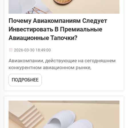
Почему Авиакомпаниям Следует
Инвестировать В Премиальные
Авиационные Тапочки?
2026-03-30 18:49:00
Авиакомпании, действующие на сегодняшнем
конкурентном авиационном рынке,
испытывают растущее давление, связанное с
ПОДРОБНЕЕ
необходимостью дифференциации своих услуг
при одновременном обеспечении
экономической эффективности и
удовлетворённости пассажиров. Решение
инвестировать в премиальные авиационные
тапочки представляет собой стратегическую
возможность...