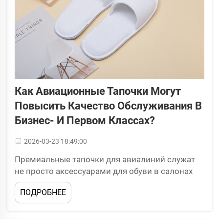
Как Авиационные Тапочки Могут
Повысить Качество Обслуживания В
Бизнес- И Первом Классах?
2026-03-23 18:49:00
Премиальные тапочки для авиалиний служат
не просто аксессуарами для обуви в салонах
бизнес- и первого классов — они представляют
ПОДРОБНЕЕ
собой стратегическое улучшение сервиса,
которое напрямую влияет на
удовлетворённость пассажиров, восприятие