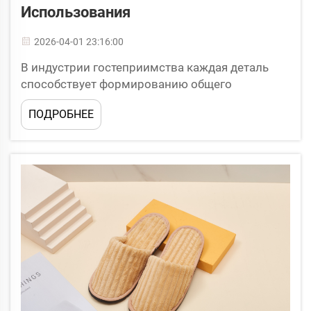
Использования
2026-04-01 23:16:00
В индустрии гостеприимства каждая деталь
способствует формированию общего
впечатления гостя, и одним из часто
ПОДРОБНЕЕ
упускаемых из виду, но при этом играющим
важную роль элементов является обувь,
предоставляемая в гостевых номерах.
Одноразовые гостиничные тапочки стали
стандартным удобством в профильных...