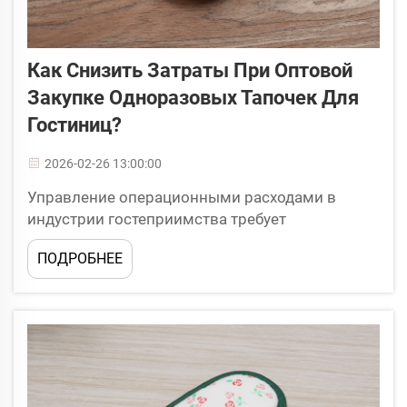
Как Снизить Затраты При Оптовой
Закупке Одноразовых Тапочек Для
Гостиниц?
2026-02-26 13:00:00
Управление операционными расходами в
индустрии гостеприимства требует
стратегических решений при закупках,
ПОДРОБНЕЕ
особенно в отношении таких необходимых
удобств, как одноразовые тапочки для
гостиниц. Эти, казалось бы, простые изделия
представляют собой значительную регулярную
статью расходов...