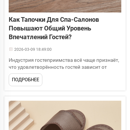
Как Тапочки Для Спа-Салонов
Повышают Общий Уровень
Впечатлений Гостей?
2026-03-09 18:49:00
Индустрия гостеприимства всё чаще признаёт,
что удовлетворённость гостей зависит от
продуманного внимания к каждой детали,
ПОДРОБНЕЕ
какой бы мелкой она ни была. Среди таких
деталей спа-тапочки выступают мощным
инструментом повышения общего уровня
гостевого опыта...