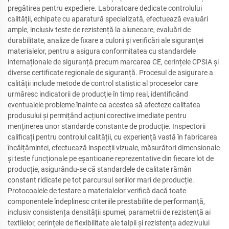
pregătirea pentru expediere. Laboratoare dedicate controlului
calității, echipate cu aparatură specializată, efectuează evaluări
ample, inclusiv teste de rezistență la alunecare, evaluări de
durabilitate, analize de fixare a culorii și verificări ale siguranței
materialelor, pentru a asigura conformitatea cu standardele
internaționale de siguranță precum marcarea CE, cerințele CPSIA și
diverse certificate regionale de siguranță. Procesul de asigurare a
calității include metode de control statistic al proceselor care
urmăresc indicatorii de producție în timp real, identificând
eventualele probleme înainte ca acestea să afecteze calitatea
produsului și permițând acțiuni corective imediate pentru
menținerea unor standarde constante de producție. Inspectorii
calificați pentru controlul calității, cu experiență vastă în fabricarea
încălțămintei, efectuează inspecții vizuale, măsurători dimensionale
și teste funcționale pe eșantioane reprezentative din fiecare lot de
producție, asigurându-se că standardele de calitate rămân
constant ridicate pe tot parcursul seriilor mari de producție.
Protocoalele de testare a materialelor verifică dacă toate
componentele îndeplinesc criteriile prestabilite de performanță,
inclusiv consistența densității spumei, parametrii de rezistență ai
textilelor, cerințele de flexibilitate ale talpii și rezistența adezivului