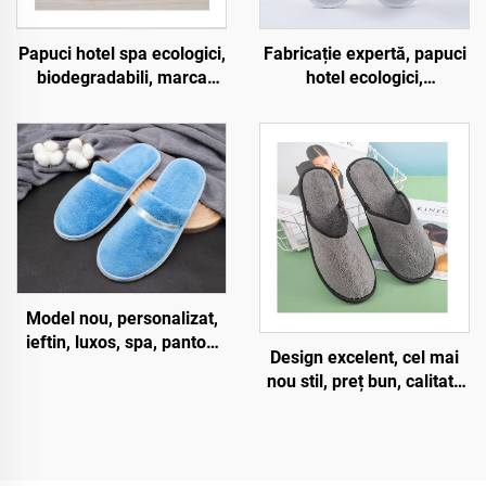
Papuci hotel spa ecologici,
Fabricație expertă, papuci
biodegradabili, marca
hotel ecologici,
chineză, cu vârf închis și
biodegradabili, cu vârf
talpă din pulp, pantofi de
deschis, transpirabili,
unică folosință pentru
pentru hotel și companii
companii aeriene
aeriene
Model nou, personalizat,
ieftin, luxos, spa, pantofi
Design excelent, cel mai
uzurabili pentru camere de
nou stil, preț bun, calitate
hotel și companii aeriene
bună, cerințe stricte
privind procesul, pantofi
hotelari și aeroportuași
comodi, unică folosință