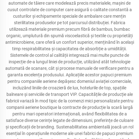
automate de tăiere care modelează precis materialele, mașini de
cusut controlate de computer care asigură o calitate constantă a
custurilor și echipamente speciale de ambalare care mențin
sterilitatea produselor pe tot parcursul distribuției. Fabrica
utilizează materiale premium precum fibră de bambus, bumbac
organic, umplutură din spumă viscoelastică și textile cu proprietăți
antimicrobiene, care oferă un confort superior, menținând în același
timp respirabilitatea și capacitatea de absorbție a umidității.
Sistemele de control al calității integrează mai multe puncte de
inspecție de-a lungul liniei de producție, utilizând atât tehnologie
automată de scanare, cât și procese manuale de verificare pentru a
garanta excelența produsului. Aplicațiile acestor papuci premium
pentru companiile aeriene depășesc domeniul aviației comerciale,
incluzând liniile de croazieră de lux, hotelurile de top, spațiile
balneare și serviciile de transport VIP. Capacitățile de producție ale
fabricii variază în mod tipic de la comenzi mici personalizate pentru
companii aeriene boutique la contracte de producție la scară largă
pentru mari operatori internaționali, având flexibilitatea de a
satisface diverse cerințe legate de dimensiuni, preferințe de culoare
și specificații de branding. Sustenabilitatea ambientală joacă un rol
esențial în operațiunile moderne ale unei fabrici de papuci premium