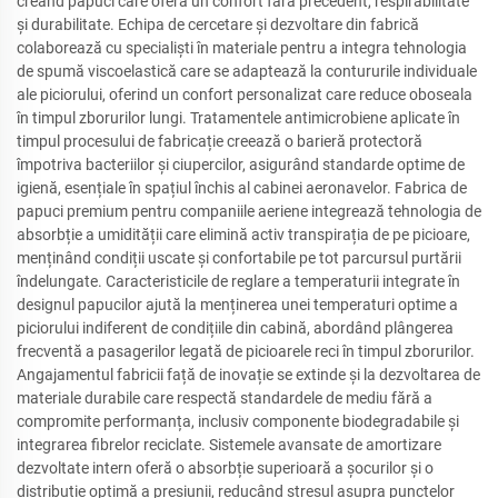
creând papuci care oferă un confort fără precedent, respirabilitate
și durabilitate. Echipa de cercetare și dezvoltare din fabrică
colaborează cu specialiști în materiale pentru a integra tehnologia
de spumă viscoelastică care se adaptează la contururile individuale
ale piciorului, oferind un confort personalizat care reduce oboseala
în timpul zborurilor lungi. Tratamentele antimicrobiene aplicate în
timpul procesului de fabricație creează o barieră protectoră
împotriva bacteriilor și ciupercilor, asigurând standarde optime de
igienă, esențiale în spațiul închis al cabinei aeronavelor. Fabrica de
papuci premium pentru companiile aeriene integrează tehnologia de
absorbție a umidității care elimină activ transpirația de pe picioare,
menținând condiții uscate și confortabile pe tot parcursul purtării
îndelungate. Caracteristicile de reglare a temperaturii integrate în
designul papucilor ajută la menținerea unei temperaturi optime a
piciorului indiferent de condițiile din cabină, abordând plângerea
frecventă a pasagerilor legată de picioarele reci în timpul zborurilor.
Angajamentul fabricii față de inovație se extinde și la dezvoltarea de
materiale durabile care respectă standardele de mediu fără a
compromite performanța, inclusiv componente biodegradabile și
integrarea fibrelor reciclate. Sistemele avansate de amortizare
dezvoltate intern oferă o absorbție superioară a șocurilor și o
distribuție optimă a presiunii, reducând stresul asupra punctelor