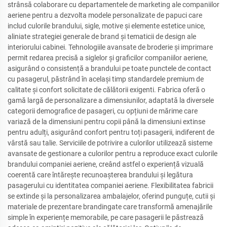
strânsă colaborare cu departamentele de marketing ale companiilor
aeriene pentru a dezvolta modele personalizate de papuci care
includ culorile brandului, sigle, motive și elemente estetice unice,
aliniate strategiei generale de brand și tematicii de design ale
interiorului cabinei. Tehnologiile avansate de broderie și imprimare
permit redarea precisă a siglelor și graficilor companiilor aeriene,
asigurând o consistență a brandului pe toate punctele de contact
cu pasagerul, păstrând în același timp standardele premium de
calitate și confort solicitate de călătorii exigenti. Fabrica oferă o
gamă largă de personalizare a dimensiunilor, adaptată la diversele
categorii demografice de pasageri, cu opțiuni de mărime care
variază de la dimensiuni pentru copii până la dimensiuni extinse
pentru adulți, asigurând confort pentru toți pasagerii, indiferent de
vârstă sau talie. Serviciile de potrivire a culorilor utilizează sisteme
avansate de gestionare a culorilor pentru a reproduce exact culorile
brandului companiei aeriene, creând astfel o experiență vizuală
coerentă care întărește recunoașterea brandului și legătura
pasagerului cu identitatea companiei aeriene. Flexibilitatea fabricii
se extinde și la personalizarea ambalajelor, oferind punguțe, cutii și
materiale de prezentare brandingate care transformă amenajările
simple în experiențe memorabile, pe care pasagerii le păstrează