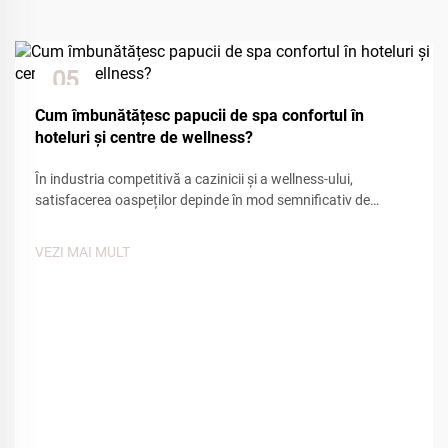
05
Dec
Cum îmbunătățesc papucii de spa confortul în
hoteluri și centre de wellness?
În industria competitivă a cazinicii și a wellness-ului,
satisfacerea oaspeților depinde în mod semnificativ de
atenția la detalii și facilitățile de confort. Dintre numeroasele
puncte de contact care influențează experiența oaspeților,
VEZI MAI MULT
încălțămintea de casă de tip spa joacă un rol esențial în
crearea unei senzații de...