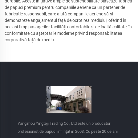
durabile. Aceste inițiative ample de sustenabilitate plasează fabrica
de papuci premium pentru companiile aeriene ca un partener de
fabricație responsabil, care ajută companiile aeriene să-și
demonstreze angajamentul față de ocrotirea mediului, oferind în
același timp pasagerilor facilități confortabile și de înaltă calitate, în
conformitate cu așteptările moderne privind responsabilitatea
corporativă față de mediu.
Yangzhou Yingteji Trading Co., Ltd este un producător
profesionist de papuci înființat în 2003. Cu peste 20 de ani