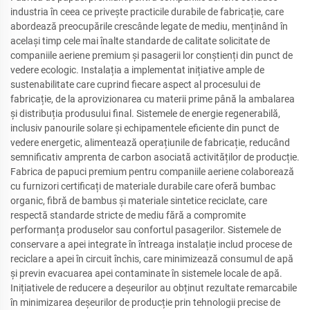
industria în ceea ce privește practicile durabile de fabricație, care
abordează preocupările crescânde legate de mediu, menținând în
același timp cele mai înalte standarde de calitate solicitate de
companiile aeriene premium și pasagerii lor conștienți din punct de
vedere ecologic. Instalația a implementat inițiative ample de
sustenabilitate care cuprind fiecare aspect al procesului de
fabricație, de la aprovizionarea cu materii prime până la ambalarea
și distribuția produsului final. Sistemele de energie regenerabilă,
inclusiv panourile solare și echipamentele eficiente din punct de
vedere energetic, alimentează operațiunile de fabricație, reducând
semnificativ amprenta de carbon asociată activităților de producție.
Fabrica de papuci premium pentru companiile aeriene colaborează
cu furnizori certificați de materiale durabile care oferă bumbac
organic, fibră de bambus și materiale sintetice reciclate, care
respectă standarde stricte de mediu fără a compromite
performanța produselor sau confortul pasagerilor. Sistemele de
conservare a apei integrate în întreaga instalație includ procese de
reciclare a apei în circuit închis, care minimizează consumul de apă
și previn evacuarea apei contaminate în sistemele locale de apă.
Inițiativele de reducere a deșeurilor au obținut rezultate remarcabile
în minimizarea deșeurilor de producție prin tehnologii precise de