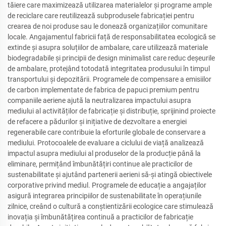
tăiere care maximizează utilizarea materialelor și programe ample
de reciclare care reutilizează subprodusele fabricației pentru
crearea de noi produse sau le donează organizațiilor comunitare
locale. Angajamentul fabricii față de responsabilitatea ecologică se
extinde și asupra soluțiilor de ambalare, care utilizează materiale
biodegradabile și principii de design minimalist care reduc deșeurile
de ambalare, protejând totodată integritatea produsului în timpul
transportului și depozitării. Programele de compensare a emisiilor
de carbon implementate de fabrica de papuci premium pentru
companiile aeriene ajută la neutralizarea impactului asupra
mediului al activităților de fabricație și distribuție, sprijinind proiecte
de refacere a pădurilor și inițiative de dezvoltare a energiei
regenerabile care contribuie la eforturile globale de conservare a
mediului. Protocoalele de evaluare a ciclului de viață analizează
impactul asupra mediului al produselor de la producție până la
eliminare, permițând îmbunătățiri continue ale practicilor de
sustenabilitate și ajutând partenerii aerieni să-și atingă obiectivele
corporative privind mediul. Programele de educație a angajaților
asigură integrarea principiilor de sustenabilitate în operațiunile
zilnice, creând o cultură a conștientizării ecologice care stimulează
inovația și îmbunătățirea continuă a practicilor de fabricație