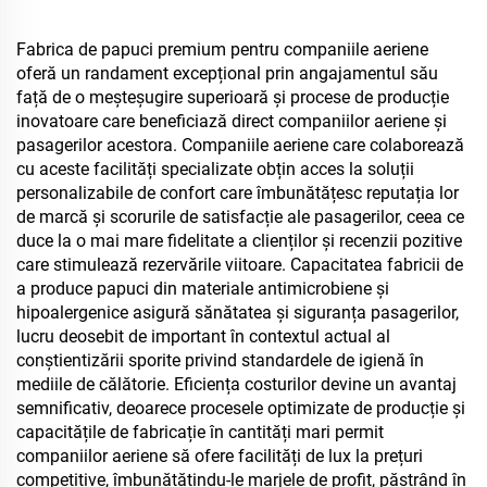
Fabrica de papuci premium pentru companiile aeriene
oferă un randament excepțional prin angajamentul său
față de o meșteșugire superioară și procese de producție
inovatoare care beneficiază direct companiilor aeriene și
pasagerilor acestora. Companiile aeriene care colaborează
cu aceste facilități specializate obțin acces la soluții
personalizabile de confort care îmbunătățesc reputația lor
de marcă și scorurile de satisfacție ale pasagerilor, ceea ce
duce la o mai mare fidelitate a clienților și recenzii pozitive
care stimulează rezervările viitoare. Capacitatea fabricii de
a produce papuci din materiale antimicrobiene și
hipoalergenice asigură sănătatea și siguranța pasagerilor,
lucru deosebit de important în contextul actual al
conștientizării sporite privind standardele de igienă în
mediile de călătorie. Eficiența costurilor devine un avantaj
semnificativ, deoarece procesele optimizate de producție și
capacitățile de fabricație în cantități mari permit
companiilor aeriene să ofere facilități de lux la prețuri
competitive, îmbunătățindu-le marjele de profit, păstrând în