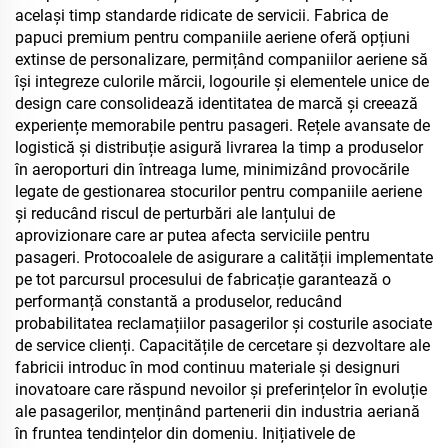
același timp standarde ridicate de servicii. Fabrica de
papuci premium pentru companiile aeriene oferă opțiuni
extinse de personalizare, permițând companiilor aeriene să
își integreze culorile mărcii, logourile și elementele unice de
design care consolidează identitatea de marcă și creează
experiențe memorabile pentru pasageri. Rețele avansate de
logistică și distribuție asigură livrarea la timp a produselor
în aeroporturi din întreaga lume, minimizând provocările
legate de gestionarea stocurilor pentru companiile aeriene
și reducând riscul de perturbări ale lanțului de
aprovizionare care ar putea afecta serviciile pentru
pasageri. Protocoalele de asigurare a calității implementate
pe tot parcursul procesului de fabricație garantează o
performanță constantă a produselor, reducând
probabilitatea reclamațiilor pasagerilor și costurile asociate
de service clienți. Capacitățile de cercetare și dezvoltare ale
fabricii introduc în mod continuu materiale și designuri
inovatoare care răspund nevoilor și preferințelor în evoluție
ale pasagerilor, menținând partenerii din industria aeriană
în fruntea tendințelor din domeniu. Inițiativele de