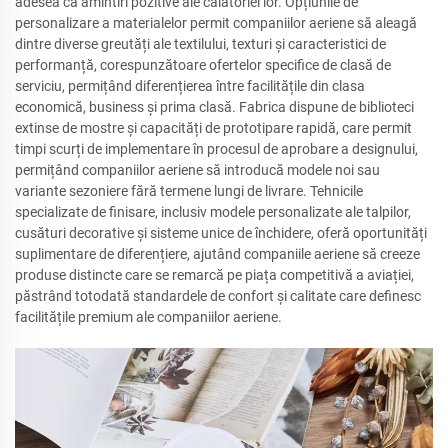
adesea ca amintiri pozitive ale călătoriei lor. Opțiunile de
personalizare a materialelor permit companiilor aeriene să aleagă
dintre diverse greutăți ale textilului, texturi și caracteristici de
performanță, corespunzătoare ofertelor specifice de clasă de
serviciu, permițând diferențierea între facilitățile din clasa
economică, business și prima clasă. Fabrica dispune de biblioteci
extinse de mostre și capacități de prototipare rapidă, care permit
timpi scurți de implementare în procesul de aprobare a designului,
permițând companiilor aeriene să introducă modele noi sau
variante sezoniere fără termene lungi de livrare. Tehnicile
specializate de finisare, inclusiv modele personalizate ale talpilor,
cusături decorative și sisteme unice de închidere, oferă oportunități
suplimentare de diferențiere, ajutând companiile aeriene să creeze
produse distincte care se remarcă pe piața competitivă a aviației,
păstrând totodată standardele de confort și calitate care definesc
facilitățile premium ale companiilor aeriene.