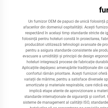
fu
Un furnizor OEM de papuci de unică folosință pe
afacerilor din domeniul ospitalității. Acești furniz
respectând în același timp standarde stricte de igi
folosință pentru hoteluri constă în proiectarea, fabr
producători utilizează tehnologii avansate de pro
pentru a asigura standarde consistente ale produs
evacuare a umidității și principii de design ergono
hoteluri integrează procese de fabricație durabi
Aplicațiile depășesc amenajările tradiționale din cam
confortul rămân prioritare. Acești furnizori oferă
variații de mărime, pentru a satisface diversele spe
amortizate și materiale respirabile, care ridică e
implică etape atente de aprovizionare a materia
standarde internaționale de siguranță și confort. C
sisteme de management al calității ISO, standarde 