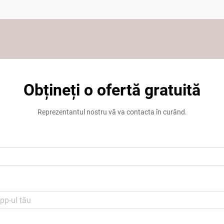
Obțineți o ofertă gratuită
Reprezentantul nostru vă va contacta în curând.