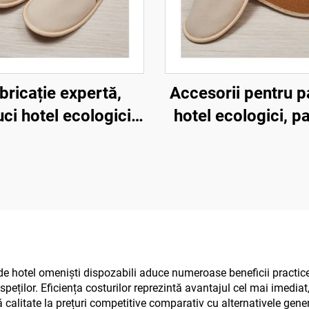
bricație expertă,
Accesorii pentru p
ci hotel ecologici,
hotel ecologici, p
i și confortabili,
pentru oaspeți, 
egradabili, pentru
papuci hotel desec
ți, spa și companii
pentru vânzar
aeriene
 de hotel omeniști dispozabili aduce numeroase beneficii practic
aspeților. Eficiența costurilor reprezintă avantajul cel mai imediat
 calitate la prețuri competitive comparativ cu alternativele gener