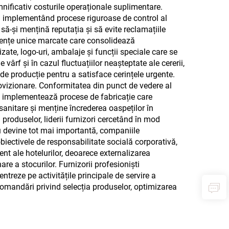
nificativ costurile operaționale suplimentare.
li implementând procese riguroase de control al
 să-și mențină reputația și să evite reclamațiile
eriențe unice marcate care consolidează
izate, logo-uri, ambalaje și funcții speciale care se
vârf și în cazul fluctuațiilor neașteptate ale cererii,
 de producție pentru a satisface cerințele urgente.
provizionare. Conformitatea din punct de vedere al
i și implementează procese de fabricație care
sanitare și menține încrederea oaspeților în
 produselor, liderii furnizori cercetând în mod
iu devine tot mai importantă, companiile
obiectivele de responsabilitate socială corporativă,
 ale hotelurilor, deoarece externalizarea
are a stocurilor. Furnizorii profesioniști
ntreze pe activitățile principale de servire a
ecomandări privind selecția produselor, optimizarea