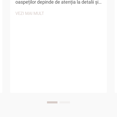
oaspeților depinde de atenția la detalii și
menținerea celor mai înalte standarde de
VEZI MAI MULT
curățenie și confort. Printre amenitățile
esențiale care contribuie la o experiență
pozitivă a oaspeților, papucii de unică
folosință de hotel joacă un rol...