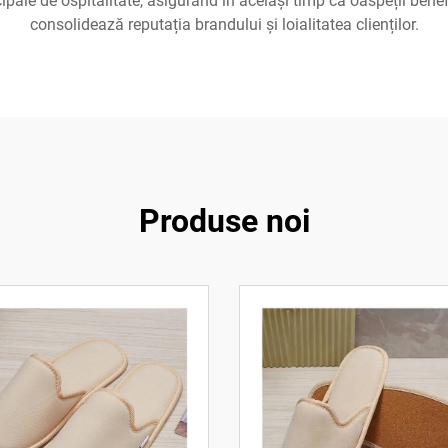
ncipale de ospitalitate, asigurând în același timp că oaspeții bene
consolidează reputația brandului și loialitatea clienților.
Produse noi