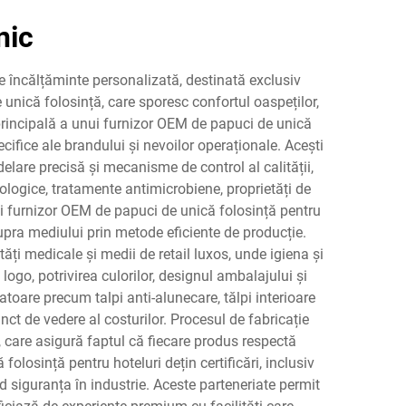
nic
e încălțăminte personalizată, destinată exclusiv
e unică folosință, care sporesc confortul oaspeților,
ia principală a unui furnizor OEM de papuci de unică
ecifice ale brandului și nevoilor operaționale. Acești
lare precisă și mecanisme de control al calității,
ologice, tratamente antimicrobiene, proprietăți de
nui furnizor OEM de papuci de unică folosință pentru
upra mediului prin metode eficiente de producție.
tăți medicale și medii de retail luxos, unde igiena și
logo, potrivirea culorilor, designul ambalajului și
vatoare precum talpi anti-alunecare, tălpi interioare
nct de vedere al costurilor. Procesul de fabricație
, care asigură faptul că fiecare produs respectă
olosință pentru hoteluri dețin certificări, inclusiv
 siguranța în industrie. Aceste parteneriate permit