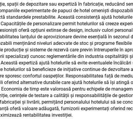
e, spații de depozitare sau expertiză în fabricație, reducând sem
 companiile experimentate de papuci de hotel omeniști dispozabi
ctă standardele prestabilite. Această consistență ajută hotelurile
or. Capacitățile de personalizare permit hotelurilor să creeze exp
ofesioniști oferă opțiuni extinse de design, inclusiv culori personal
iabilitatea lanțului de aprovizionare devine esențială în sezonul de 
ozabili menținând niveluri adecvate de stoc și programe flexibile
 de producție și sisteme de rezervă care previn întreruperile în a
orii specializați cunosc reglementările din industria ospitalități
ceastă expertiză ajută hotelurile să evite eventualele încălcări 
 hotelurilor să beneficieze de inițiative continue de dezvoltare a
care sporesc confortul oaspeților. Responsabilitatea față de med
 oferind alternative durabile care ajută hotelurile să își atingă 
 Economia de timp este valoroasă pentru echipele de management
e, cerințele de testare a calității și responsabilitățile de gestion
bricației și livrării, permițând personalului hotelului să se conce
ltanță oferă valoare adăugată, furnizorii experimentați oferind r
aximizează rentabilitatea investiției.