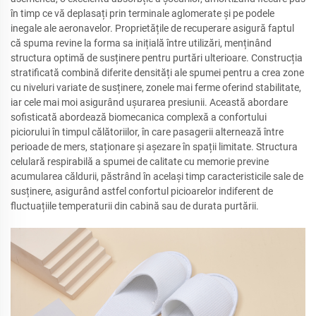
în timp ce vă deplasați prin terminale aglomerate și pe podele
inegale ale aeronavelor. Proprietățile de recuperare asigură faptul
că spuma revine la forma sa inițială între utilizări, menținând
structura optimă de susținere pentru purtări ulterioare. Construcția
stratificată combină diferite densități ale spumei pentru a crea zone
cu niveluri variate de susținere, zonele mai ferme oferind stabilitate,
iar cele mai moi asigurând ușurarea presiunii. Această abordare
sofisticată abordează biomecanica complexă a confortului
piciorului în timpul călătoriilor, în care pasagerii alternează între
perioade de mers, staționare și așezare în spații limitate. Structura
celulară respirabilă a spumei de calitate cu memorie previne
acumularea căldurii, păstrând în același timp caracteristicile sale de
susținere, asigurând astfel confortul picioarelor indiferent de
fluctuațiile temperaturii din cabină sau de durata purtării.