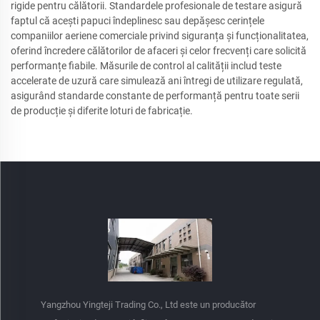
rigide pentru călătorii. Standardele profesionale de testare asigură
faptul că acești papuci îndeplinesc sau depășesc cerințele
companiilor aeriene comerciale privind siguranța și funcționalitatea,
oferind încredere călătorilor de afaceri și celor frecvenți care solicită
performanțe fiabile. Măsurile de control al calității includ teste
accelerate de uzură care simulează ani întregi de utilizare regulată,
asigurând standarde constante de performanță pentru toate serii
de producție și diferite loturi de fabricație.
Yangzhou Yingteji Trading Co., Ltd este un producător