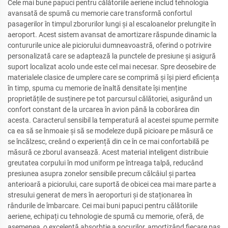
Cele mai bune papuci pentru călătoriile aeriene includ tehnologia
avansată de spumă cu memorie care transformă confortul
pasagerilor în timpul zborurilor lungi și al escaloanelor prelungite în
aeroport. Acest sistem avansat de amortizare răspunde dinamic la
contururile unice ale piciorului dumneavoastră, oferind o potrivire
personalizată care se adaptează la punctele de presiune și asigură
suport localizat acolo unde este cel mai necesar. Spre deosebire de
materialele clasice de umplere care se comprimă și își pierd eficiența
în timp, spuma cu memorie de înaltă densitate își menține
proprietățile de susținere pe tot parcursul călătoriei, asigurând un
confort constant de la urcarea în avion până la coborârea din
acesta. Caracterul sensibil la temperatură al acestei spume permite
ca ea să se înmoaie și să se modeleze după picioare pe măsură ce
se încălzesc, creând o experiență din ce în ce mai confortabilă pe
măsură ce zborul avansează. Acest material inteligent distribuie
greutatea corpului în mod uniform pe întreaga talpă, reducând
presiunea asupra zonelor sensibile precum călcâiul și partea
anterioară a piciorului, care suportă de obicei cea mai mare parte a
stresului generat de mers în aeroporturi și de staționarea în
rândurile de îmbarcare. Cei mai buni papuci pentru călătoriile
aeriene, echipați cu tehnologie de spumă cu memorie, oferă, de
asemenea, o excelentă absorbție a șocurilor, amortizând fiecare pas