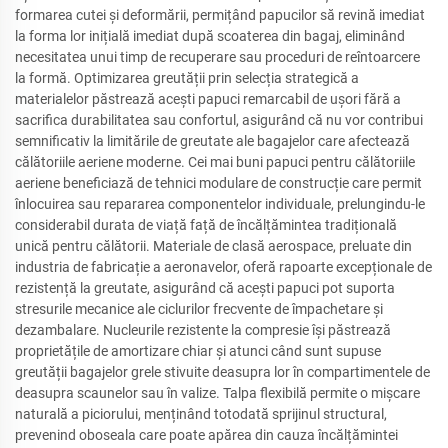
formarea cutei și deformării, permițând papucilor să revină imediat
la forma lor inițială imediat după scoaterea din bagaj, eliminând
necesitatea unui timp de recuperare sau proceduri de reîntoarcere
la formă. Optimizarea greutății prin selecția strategică a
materialelor păstrează acești papuci remarcabil de ușori fără a
sacrifica durabilitatea sau confortul, asigurând că nu vor contribui
semnificativ la limitările de greutate ale bagajelor care afectează
călătoriile aeriene moderne. Cei mai buni papuci pentru călătoriile
aeriene beneficiază de tehnici modulare de construcție care permit
înlocuirea sau repararea componentelor individuale, prelungindu-le
considerabil durata de viață față de încălțămintea tradițională
unică pentru călătorii. Materiale de clasă aerospace, preluate din
industria de fabricație a aeronavelor, oferă rapoarte excepționale de
rezistență la greutate, asigurând că acești papuci pot suporta
stresurile mecanice ale ciclurilor frecvente de împachetare și
dezambalare. Nucleurile rezistente la compresie își păstrează
proprietățile de amortizare chiar și atunci când sunt supuse
greutății bagajelor grele stivuite deasupra lor în compartimentele de
deasupra scaunelor sau în valize. Talpa flexibilă permite o mișcare
naturală a piciorului, menținând totodată sprijinul structural,
prevenind oboseala care poate apărea din cauza încălțămintei