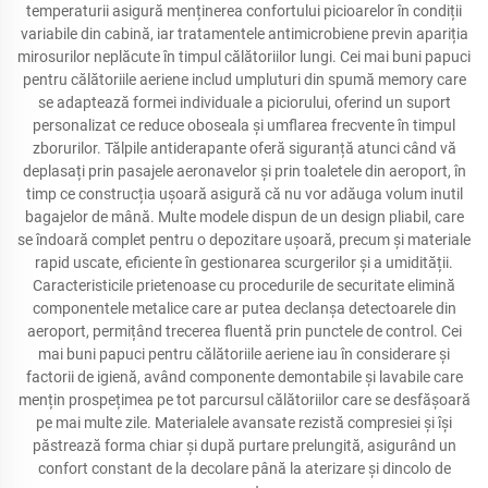
temperaturii asigură menținerea confortului picioarelor în condiții
variabile din cabină, iar tratamentele antimicrobiene previn apariția
mirosurilor neplăcute în timpul călătoriilor lungi. Cei mai buni papuci
pentru călătoriile aeriene includ umpluturi din spumă memory care
se adaptează formei individuale a piciorului, oferind un suport
personalizat ce reduce oboseala și umflarea frecvente în timpul
zborurilor. Tălpile antiderapante oferă siguranță atunci când vă
deplasați prin pasajele aeronavelor și prin toaletele din aeroport, în
timp ce construcția ușoară asigură că nu vor adăuga volum inutil
bagajelor de mână. Multe modele dispun de un design pliabil, care
se îndoară complet pentru o depozitare ușoară, precum și materiale
rapid uscate, eficiente în gestionarea scurgerilor și a umidității.
Caracteristicile prietenoase cu procedurile de securitate elimină
componentele metalice care ar putea declanșa detectoarele din
aeroport, permițând trecerea fluentă prin punctele de control. Cei
mai buni papuci pentru călătoriile aeriene iau în considerare și
factorii de igienă, având componente demontabile și lavabile care
mențin prospețimea pe tot parcursul călătoriilor care se desfășoară
pe mai multe zile. Materialele avansate rezistă compresiei și își
păstrează forma chiar și după purtare prelungită, asigurând un
confort constant de la decolare până la aterizare și dincolo de