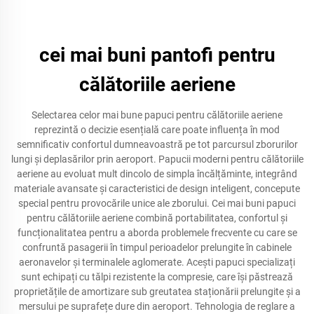
cei mai buni pantofi pentru
călătoriile aeriene
Selectarea celor mai bune papuci pentru călătoriile aeriene
reprezintă o decizie esențială care poate influența în mod
semnificativ confortul dumneavoastră pe tot parcursul zborurilor
lungi și deplasărilor prin aeroport. Papucii moderni pentru călătoriile
aeriene au evoluat mult dincolo de simpla încălțăminte, integrând
materiale avansate și caracteristici de design inteligent, concepute
special pentru provocările unice ale zborului. Cei mai buni papuci
pentru călătoriile aeriene combină portabilitatea, confortul și
funcționalitatea pentru a aborda problemele frecvente cu care se
confruntă pasagerii în timpul perioadelor prelungite în cabinele
aeronavelor și terminalele aglomerate. Acești papuci specializați
sunt echipați cu tălpi rezistente la compresie, care își păstrează
proprietățile de amortizare sub greutatea staționării prelungite și a
mersului pe suprafețe dure din aeroport. Tehnologia de reglare a