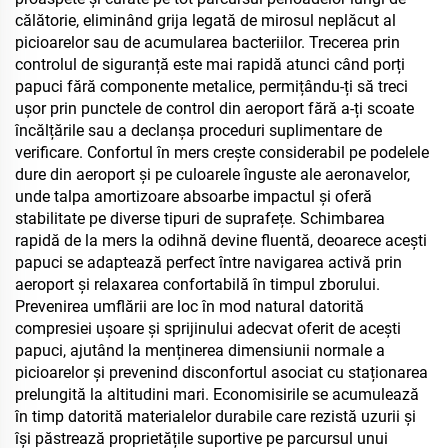
călătorie, eliminând grija legată de mirosul neplăcut al
picioarelor sau de acumularea bacteriilor. Trecerea prin
controlul de siguranță este mai rapidă atunci când porți
papuci fără componente metalice, permițându-ți să treci
ușor prin punctele de control din aeroport fără a-ți scoate
încălțările sau a declanșa proceduri suplimentare de
verificare. Confortul în mers crește considerabil pe podelele
dure din aeroport și pe culoarele înguste ale aeronavelor,
unde talpa amortizoare absoarbe impactul și oferă
stabilitate pe diverse tipuri de suprafețe. Schimbarea
rapidă de la mers la odihnă devine fluentă, deoarece acești
papuci se adaptează perfect între navigarea activă prin
aeroport și relaxarea confortabilă în timpul zborului.
Prevenirea umflării are loc în mod natural datorită
compresiei ușoare și sprijinului adecvat oferit de acești
papuci, ajutând la menținerea dimensiunii normale a
picioarelor și prevenind disconfortul asociat cu staționarea
prelungită la altitudini mari. Economisirile se acumulează
în timp datorită materialelor durabile care rezistă uzurii și
își păstrează proprietățile suportive pe parcursul unui