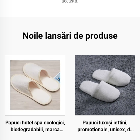
aceasta.
Noile lansări de produse
Papuci hotel spa ecologici,
Papuci luxoși ieftini,
biodegradabili, marca
promoționale, unisex, de
chineză, cu vârf închis și
unică folosință, moi și