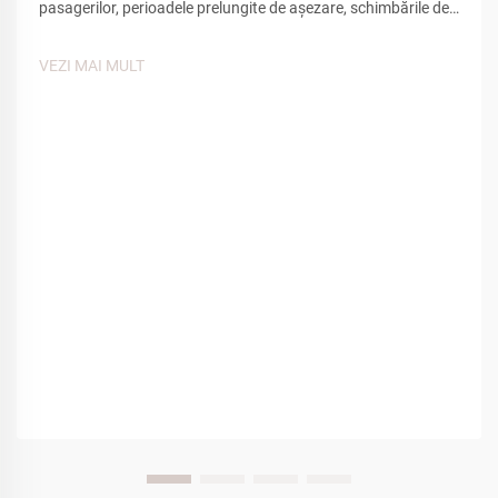
pasagerilor, perioadele prelungite de așezare, schimbările de
presiune din cabină și mobilitatea redusă afectând starea de
bine a călătorilor. Dintre diversele facilități de confort oferite
VEZI MAI MULT
de companiile aeriene, încălțămintea de casă aeriană...