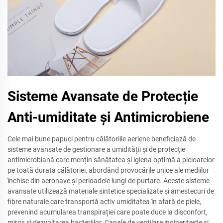
Sisteme Avansate de Protecție
Anti-umiditate și Antimicrobiene
Cele mai bune papuci pentru călătoriile aeriene beneficiază de
sisteme avansate de gestionare a umidității și de protecție
antimicrobiană care mențin sănătatea și igiena optimă a picioarelor
pe toată durata călătoriei, abordând provocările unice ale mediilor
închise din aeronave și perioadele lungi de purtare. Aceste sisteme
avansate utilizează materiale sintetice specializate și amestecuri de
fibre naturale care transportă activ umiditatea în afară de piele,
prevenind acumularea transpirației care poate duce la disconfort,
miros și dezvoltarea bacteriilor. Canale de ventilare ingineritește și