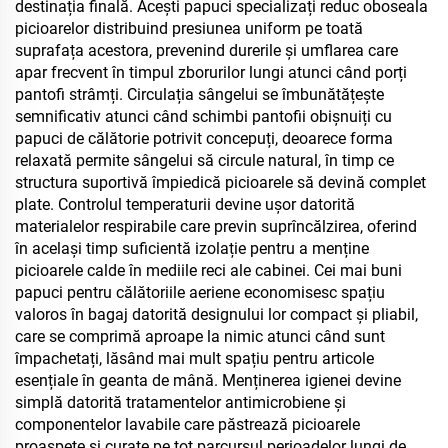
destinația finală. Acești papuci specializați reduc oboseala
picioarelor distribuind presiunea uniform pe toată
suprafața acestora, prevenind durerile și umflarea care
apar frecvent în timpul zborurilor lungi atunci când porți
pantofi strâmți. Circulația sângelui se îmbunătățește
semnificativ atunci când schimbi pantofii obișnuiți cu
papuci de călătorie potrivit concepuți, deoarece forma
relaxată permite sângelui să circule natural, în timp ce
structura suportivă împiedică picioarele să devină complet
plate. Controlul temperaturii devine ușor datorită
materialelor respirabile care previn suprîncălzirea, oferind
în același timp suficientă izolație pentru a menține
picioarele calde în mediile reci ale cabinei. Cei mai buni
papuci pentru călătoriile aeriene economisesc spațiu
valoros în bagaj datorită designului lor compact și pliabil,
care se comprimă aproape la nimic atunci când sunt
împachetați, lăsând mai mult spațiu pentru articole
esențiale în geanta de mână. Menținerea igienei devine
simplă datorită tratamentelor antimicrobiene și
componentelor lavabile care păstrează picioarele
proaspete și curate pe tot parcursul perioadelor lungi de