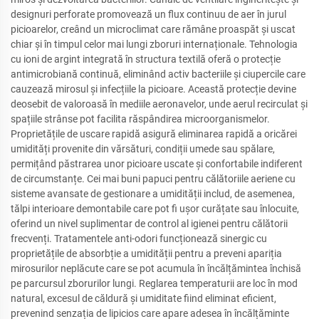
designuri perforate promovează un flux continuu de aer în jurul
picioarelor, creând un microclimat care rămâne proaspăt și uscat
chiar și în timpul celor mai lungi zboruri internaționale. Tehnologia
cu ioni de argint integrată în structura textilă oferă o protecție
antimicrobiană continuă, eliminând activ bacteriile și ciupercile care
cauzează mirosul și infecțiile la picioare. Această protecție devine
deosebit de valoroasă în mediile aeronavelor, unde aerul recirculat și
spațiile strânse pot facilita răspândirea microorganismelor.
Proprietățile de uscare rapidă asigură eliminarea rapidă a oricărei
umidități provenite din vărsături, condiții umede sau spălare,
permițând păstrarea unor picioare uscate și confortabile indiferent
de circumstanțe. Cei mai buni papuci pentru călătoriile aeriene cu
sisteme avansate de gestionare a umidității includ, de asemenea,
tălpi interioare demontabile care pot fi ușor curățate sau înlocuite,
oferind un nivel suplimentar de control al igienei pentru călătorii
frecvenți. Tratamentele anti-odori funcționează sinergic cu
proprietățile de absorbție a umidității pentru a preveni apariția
mirosurilor neplăcute care se pot acumula în încălțămintea închisă
pe parcursul zborurilor lungi. Reglarea temperaturii are loc în mod
natural, excesul de căldură și umiditate fiind eliminat eficient,
prevenind senzația de lipicios care apare adesea în încălțăminte