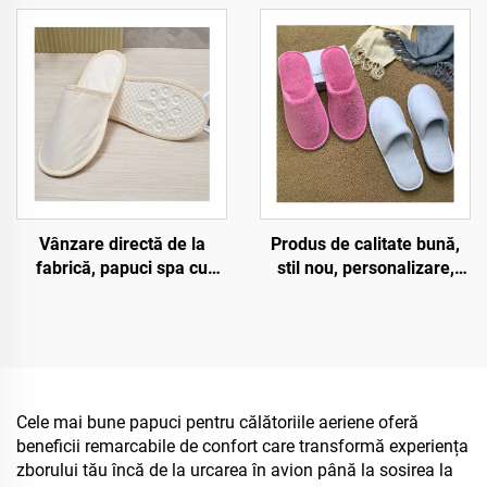
talpă din pulp, pantofi de
confortabili, pentru
unică folosință pentru
camere de hotel, vânzare
companii aeriene
în bloc
Vânzare directă de la
Produs de calitate bună,
fabrică, papuci spa cu
stil nou, personalizare,
talpă din pulp, ecologici,
pantofi de casă
prietenoși cu mediul, cu
antiderapanti, confortabili,
logo personalizat, papuci
moi, uz unic, pantofi de
de unică folosință pentru
hotel luxoși
hotel
Cele mai bune papuci pentru călătoriile aeriene oferă
beneficii remarcabile de confort care transformă experiența
zborului tău încă de la urcarea în avion până la sosirea la