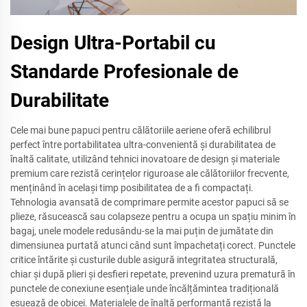
Design Ultra-Portabil cu
Standarde Profesionale de
Durabilitate
Cele mai bune papuci pentru călătoriile aeriene oferă echilibrul
perfect între portabilitatea ultra-convenientă și durabilitatea de
înaltă calitate, utilizând tehnici inovatoare de design și materiale
premium care rezistă cerințelor riguroase ale călătoriilor frecvente,
menținând în același timp posibilitatea de a fi compactați.
Tehnologia avansată de comprimare permite acestor papuci să se
plieze, răsucească sau colapseze pentru a ocupa un spațiu minim în
bagaj, unele modele redusându-se la mai puțin de jumătate din
dimensiunea purtată atunci când sunt împachetați corect. Punctele
critice întărite și custurile duble asigură integritatea structurală,
chiar și după plieri și desfieri repetate, prevenind uzura prematură în
punctele de conexiune esențiale unde încălțămintea tradițională
eșuează de obicei. Materialele de înaltă performanță rezistă la